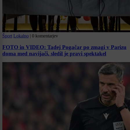
Šport
Lokalno
|
0 komentarjev
FOTO in VIDEO: Tadej Pogačar po zmagi v Parizu
doma med navijači, sledil je pravi spektakel