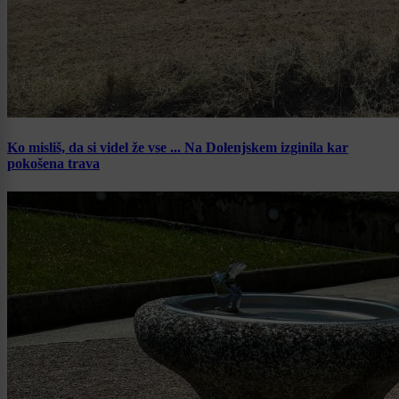
Ko misliš, da si videl že vse ... Na Dolenjskem izginila kar
pokošena trava