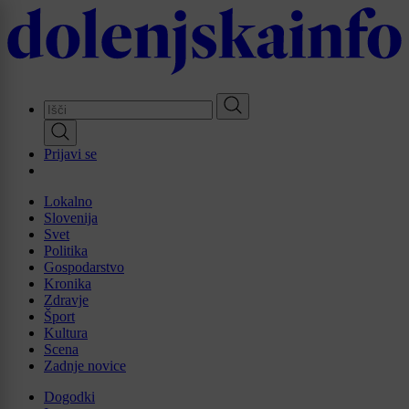
Skip
to
main
content
Prijavi se
Lokalno
Slovenija
Svet
Politika
Gospodarstvo
Kronika
Zdravje
Šport
Kultura
Scena
Zadnje novice
Dogodki