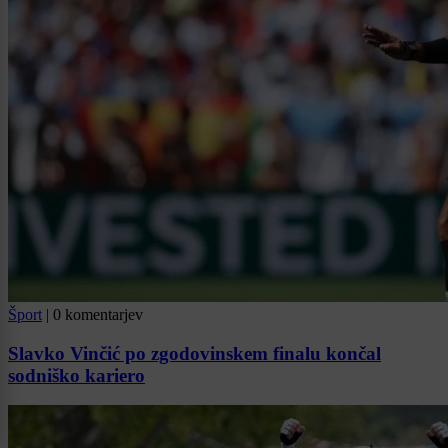
Šport
|
0 komentarjev
Slavko Vinčić po zgodovinskem finalu končal
sodniško kariero