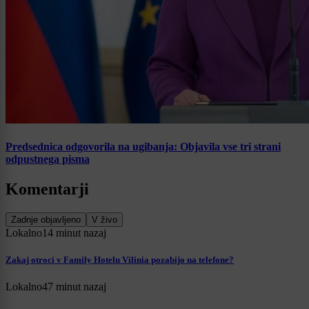
Predsednica odgovorila na ugibanja: Objavila vse tri strani
odpustnega pisma
Komentarji
Zadnje objavljeno
V živo
Lokalno
14 minut nazaj
Zakaj otroci v Family Hotelu Vilinia pozabijo na telefone?
Lokalno
47 minut nazaj