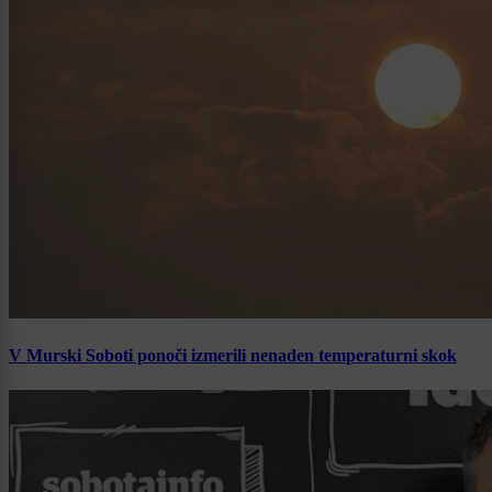
V Murski Soboti ponoči izmerili nenaden temperaturni skok