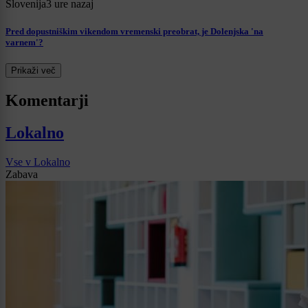
Slovenija
3 ure nazaj
Pred dopustniškim vikendom vremenski preobrat, je Dolenjska 'na
varnem'?
Prikaži več
Komentarji
Lokalno
Vse v Lokalno
Zabava