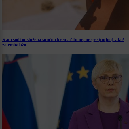
Kam sodi odslužena sončna krema? In ne, ne gre (nujno) v koš
za embalažo