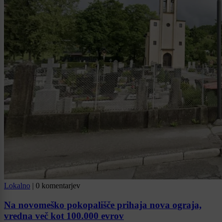
Lokalno
|
0 komentarjev
Na novomeško pokopališče prihaja nova ograja,
vredna več kot 100.000 evrov