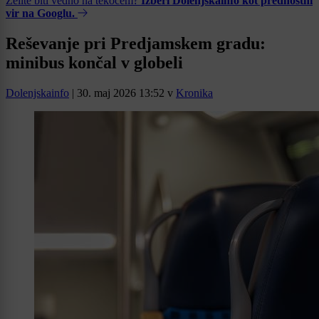
Želite biti vedno na tekočem?
Izberi Dolenjskainfo kot prednostni
vir na Googlu.
Reševanje pri Predjamskem gradu:
minibus končal v globeli
Dolenjskainfo
|
30. maj 2026 13:52
v
Kronika