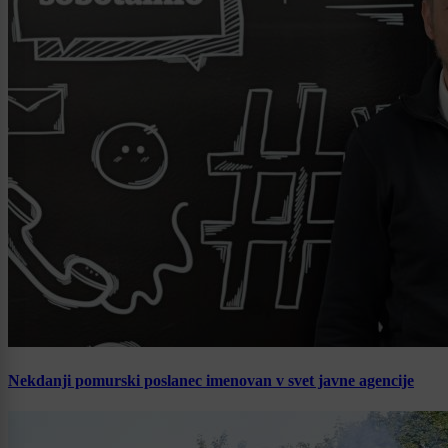
Nekdanji pomurski poslanec imenovan v svet javne agencije