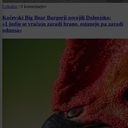
Lokalno
|
0 komentarjev
Kočevski Big Bear Burgerji osvojili Dolenjsko:
»Ljudje se vračajo zaradi hrane, ostanejo pa zaradi
odnosa«