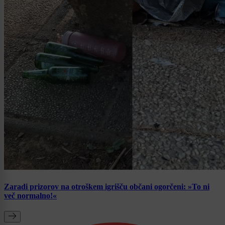
Zaradi prizorov na otroškem igrišču občani ogorčeni: »To ni
več normalno!«