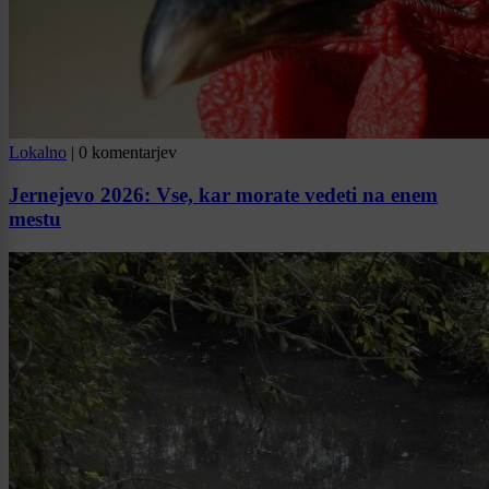
Lokalno
|
0 komentarjev
Jernejevo 2026: Vse, kar morate vedeti na enem
mestu