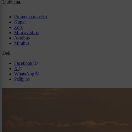
Ljubljana.
Prometna nesreča
Koper
Zdrs
Mini avtobus
Avtobus
Minibus
Deli
Facebook
X
WhatsApp
Pošlji