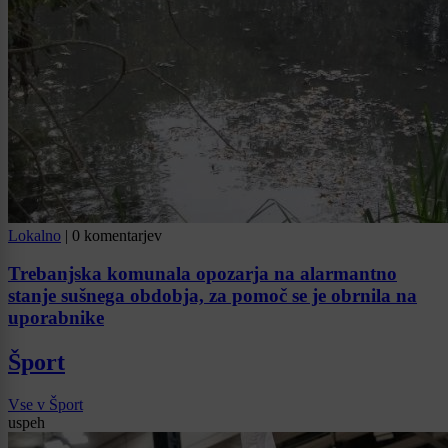
Lokalno
|
0 komentarjev
Trebanjska komunala opozarja na alarmantno
stanje sušnega obdobja, za pomoč se je obrnila na
uporabnike
Šport
Vse v Šport
uspeh