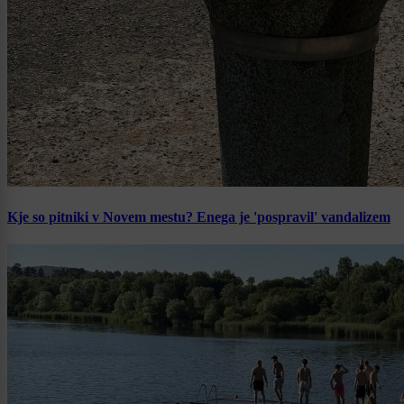
Kje so pitniki v Novem mestu? Enega je 'pospravil' vandalizem