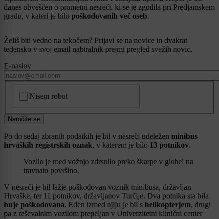
danes obveščen o prometni nesreči, ki se je zgodila pri Predjamskem
gradu, v kateri je bilo
poškodovanih več oseb
.
Želiš biti vedno na tekočem? Prijavi se na novice in dvakrat
tedensko v svoj email nabiralnik prejmi pregled svežih novic.
E-naslov
CAPTCHA
Nisem robot
Naročite se
Po do sedaj zbranih podatkih je bil v nesreči udeležen
minibus
hrvaških registrskih oznak
, v katerem je bilo
13 potnikov
.
Vozilo je med vožnjo zdrsnilo preko škarpe v globel na
travnato površino.
V nesreči je bil lažje poškodovan voznik minibusa, državljan
Hrvaške, ter 11 potnikov, državljanov Turčije. Dva potnika sta bila
huje poškodovana
. Eden izmed njiju je bil s
helikopterjem
, drugi
pa z reševalnim vozilom prepeljan v Univerzitetni klinični center