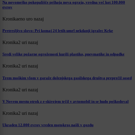
Na novomeško pokopališče prihaja nova ograja, vredna več kot 100.000
evrov
Kronika
eno uro nazaj
Pretresljivo slovo: Pri komaj 24 letih umrl nekdanji igralec Krke
Kronika
2 uri nazaj
Sredi velike požarne ogroženosti kurili plastiko, pnevmatike in odpadke
Kronika
2 uri nazaj
Trem moškim vlom v garaže dolenjskega gasilskega društva preprečil sosed
Kronika
2 uri nazaj
V Novem mestu otrok z e-skirojem trčil v avtomobil in se hudo poškodoval
Kronika
2 uri nazaj
Ukraden 12.000 evrov vreden motokros našli v gozdu