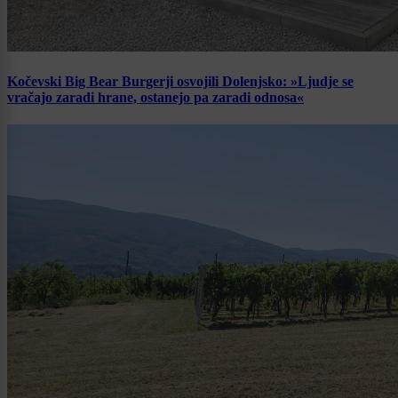
Kočevski Big Bear Burgerji osvojili Dolenjsko: »Ljudje se
vračajo zaradi hrane, ostanejo pa zaradi odnosa«