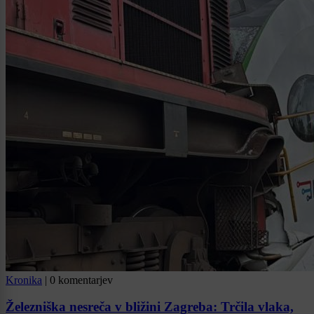
Kronika
|
0 komentarjev
Železniška nesreča v bližini Zagreba: Trčila vlaka,