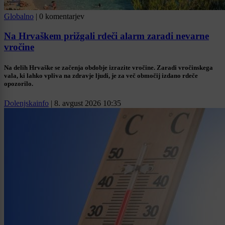
Globalno
|
0 komentarjev
Na Hrvaškem prižgali rdeči alarm zaradi nevarne
vročine
Na delih Hrvaške se začenja obdobje izrazite vročine. Zaradi vročinskega
vala, ki lahko vpliva na zdravje ljudi, je za več območij izdano rdeče
opozorilo.
Dolenjskainfo
|
8. avgust 2026 10:35