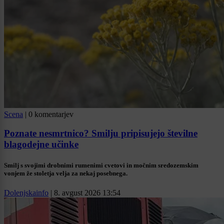
Scena
|
0 komentarjev
Poznate nesmrtnico? Smilju pripisujejo številne
blagodejne učinke
Smilj s svojimi drobnimi rumenimi cvetovi in močnim sredozemskim
vonjem že stoletja velja za nekaj posebnega.
Dolenjskainfo
|
8. avgust 2026 13:54