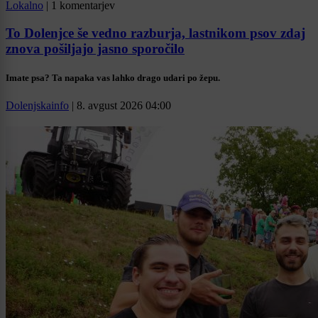
Lokalno
|
1 komentarjev
To Dolenjce še vedno razburja, lastnikom psov zdaj
znova pošiljajo jasno sporočilo
Imate psa? Ta napaka vas lahko drago udari po žepu.
Dolenjskainfo
|
8. avgust 2026 04:00