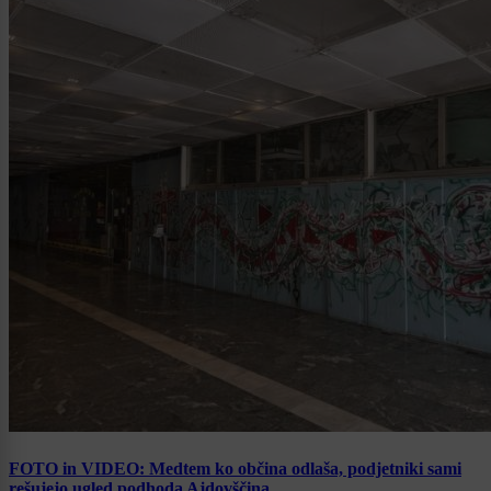
FOTO in VIDEO: Medtem ko občina odlaša, podjetniki sami
rešujejo ugled podhoda Ajdovščina