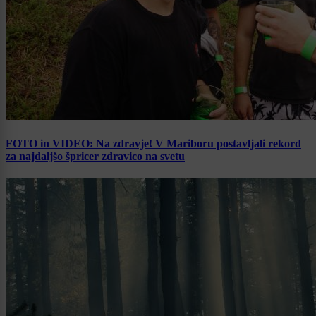
FOTO in VIDEO: Na zdravje! V Mariboru postavljali rekord
za najdaljšo špricer zdravico na svetu