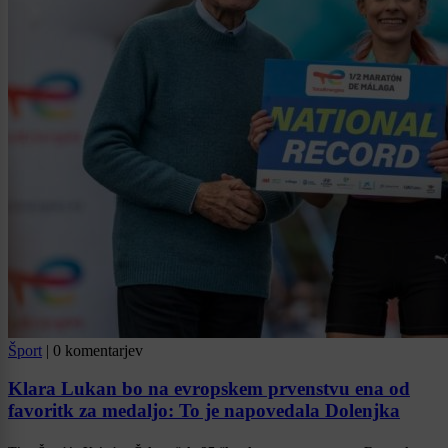
Šport
|
0 komentarjev
Klara Lukan bo na evropskem prvenstvu ena od
favoritk za medaljo: To je napovedala Dolenjka