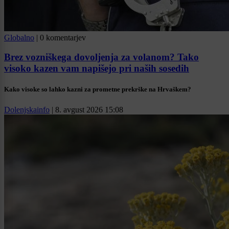
Globalno
|
0 komentarjev
Brez vozniškega dovoljenja za volanom? Tako
visoko kazen vam napišejo pri naših sosedih
Kako visoke so lahko kazni za prometne prekrške na Hrvaškem?
Dolenjskainfo
|
8. avgust 2026 15:08