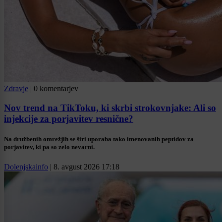
Zdravje
|
0 komentarjev
Nov trend na TikToku, ki skrbi strokovnjake: Ali so
injekcije za porjavitev resnične?
Na družbenih omrežjih se širi uporaba tako imenovanih peptidov za
porjavitev, ki pa so zelo nevarni.
Dolenjskainfo
|
8. avgust 2026 17:18