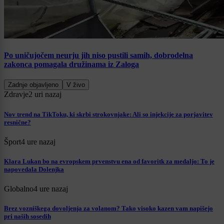
Po uničujočem neurju jih niso pustili samih, dobrodelna
zakonca pomagala družinama iz Zaloga
Zadnje objavljeno
V živo
Zdravje
2 uri nazaj
Nov trend na TikToku, ki skrbi strokovnjake: Ali so injekcije za porjavitev
resnične?
Šport
4 ure nazaj
Klara Lukan bo na evropskem prvenstvu ena od favoritk za medaljo: To je
napovedala Dolenjka
Globalno
4 ure nazaj
Brez vozniškega dovoljenja za volanom? Tako visoko kazen vam napišejo
pri naših sosedih