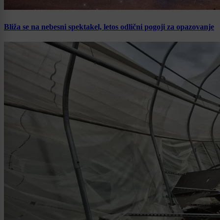
Bliža se na nebesni spektakel, letos odlični pogoji za opazovanje