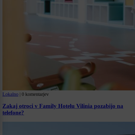
Lokalno
|
0 komentarjev
Zakaj otroci v Family Hotelu Vilinia pozabijo na
telefone?