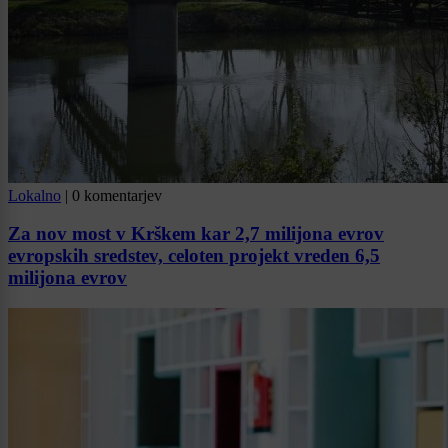
Lokalno
|
0 komentarjev
Za nov most v Krškem kar 2,7 milijona evrov
evropskih sredstev, celoten projekt vreden 6,5
milijona evrov