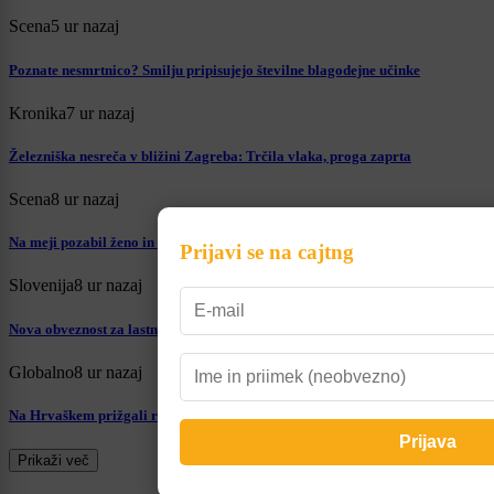
Scena
5 ur nazaj
Poznate nesmrtnico? Smilju pripisujejo številne blagodejne učinke
Kronika
7 ur nazaj
Železniška nesreča v bližini Zagreba: Trčila vlaka, proga zaprta
Scena
8 ur nazaj
Na meji pozabil ženo in se odpeljal naprej: »Si ti normalen?«
Prijavi se na cajtng
Slovenija
8 ur nazaj
Nova obveznost za lastnike mačk, a kdor pohiti, bo plačal manj
Globalno
8 ur nazaj
Na Hrvaškem prižgali rdeči alarm zaradi nevarne vročine
Prikaži več