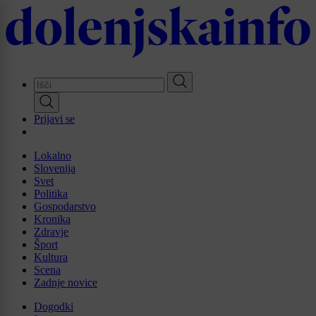
Skip
to
main
content
Prijavi se
Lokalno
Slovenija
Svet
Politika
Gospodarstvo
Kronika
Zdravje
Šport
Kultura
Scena
Zadnje novice
Dogodki