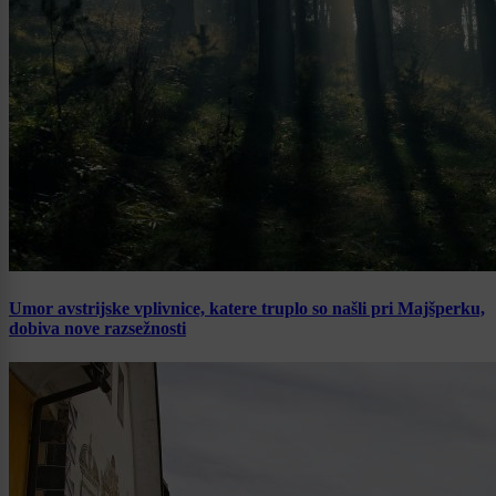
Umor avstrijske vplivnice, katere truplo so našli pri Majšperku,
dobiva nove razsežnosti