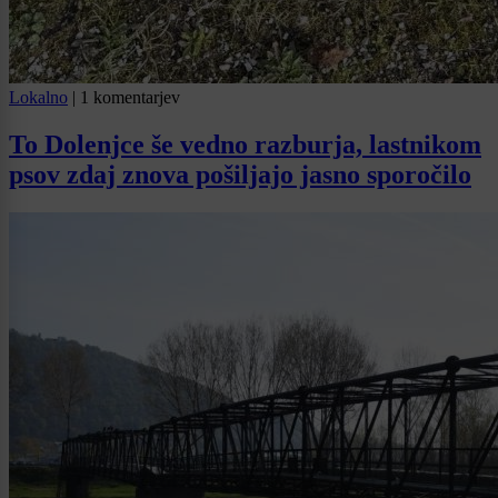
Lokalno
|
1 komentarjev
To Dolenjce še vedno razburja, lastnikom
psov zdaj znova pošiljajo jasno sporočilo