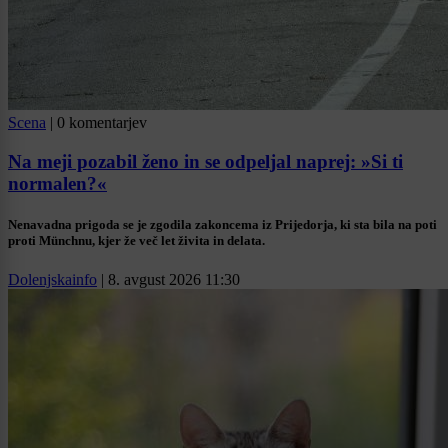
Scena
|
0 komentarjev
Na meji pozabil ženo in se odpeljal naprej: »Si ti
normalen?«
Nenavadna prigoda se je zgodila zakoncema iz Prijedorja, ki sta bila na poti
proti Münchnu, kjer že več let živita in delata.
Dolenjskainfo
|
8. avgust 2026 11:30