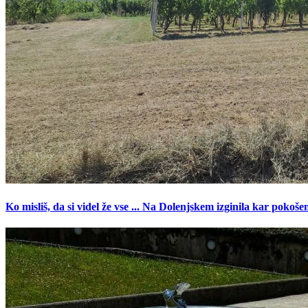
Ko misliš, da si videl že vse ... Na Dolenjskem izginila kar pokoše