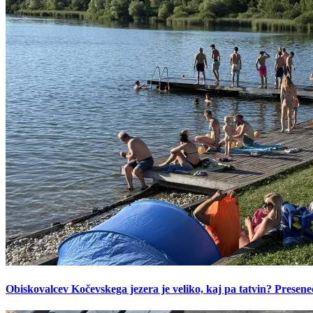
Obiskovalcev Kočevskega jezera je veliko, kaj pa tatvin? Presen