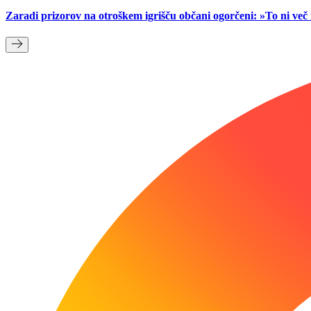
Zaradi prizorov na otroškem igrišču občani ogorčeni: »To ni ve