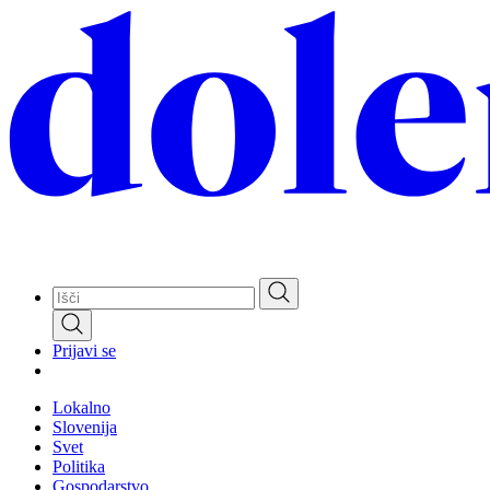
Skip
to
main
content
Prijavi se
Lokalno
Slovenija
Svet
Politika
Gospodarstvo