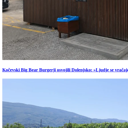
Kočevski Big Bear Burgerji osvojili Dolenjsko: »Ljudje se vračaj