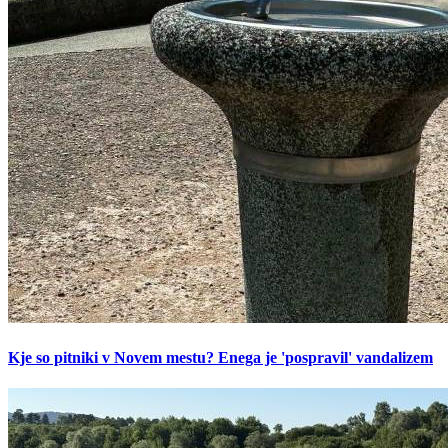
Kje so pitniki v Novem mestu? Enega je 'pospravil' vandalizem