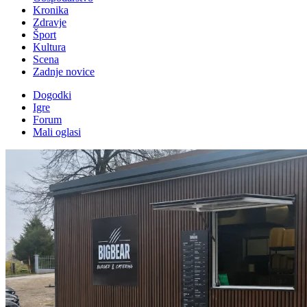
Kronika
Zdravje
Šport
Kultura
Scena
Zadnje novice
Dogodki
Igre
Forum
Mali oglasi