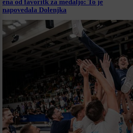
ena od favoritk za medaljo: To je
napovedala Dolenjka