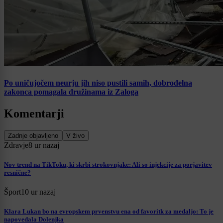
Po uničujočem neurju jih niso pustili samih, dobrodelna
zakonca pomagala družinama iz Zaloga
Komentarji
Zadnje objavljeno
V živo
Zdravje
8 ur nazaj
Nov trend na TikToku, ki skrbi strokovnjake: Ali so injekcije za porjavitev
resnične?
Šport
10 ur nazaj
Klara Lukan bo na evropskem prvenstvu ena od favoritk za medaljo: To je
napovedala Dolenjka