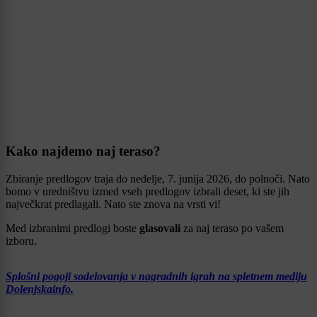
Kako najdemo naj teraso?
Zbiranje predlogov traja do nedelje, 7. junija 2026, do polnoči. Nato
bomo v uredništvu izmed vseh predlogov izbrali deset, ki ste jih
največkrat predlagali. Nato ste znova na vrsti vi!
Med izbranimi predlogi boste
glasovali
za naj teraso po vašem
izboru.
Splošni pogoji sodelovanja v nagradnih igrah na spletnem mediju
Dolenjskainfo.