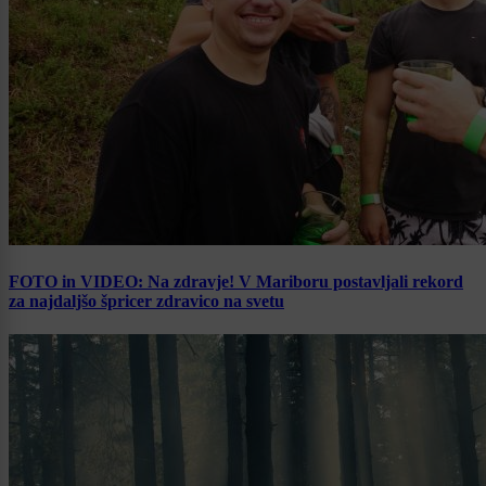
FOTO in VIDEO: Na zdravje! V Mariboru postavljali rekord
za najdaljšo špricer zdravico na svetu