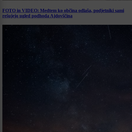
FOTO in VIDEO: Medtem ko občina odlaša, podjetniki sami
rešujejo ugled podhoda Ajdovščina