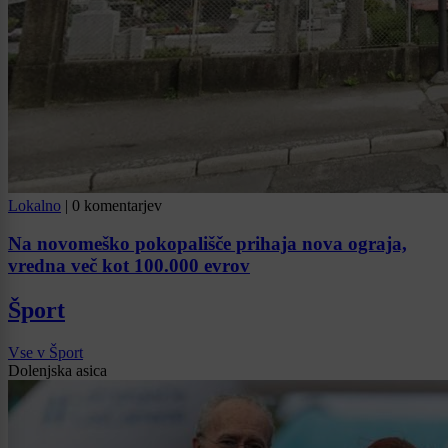
Lokalno
|
0 komentarjev
Na novomeško pokopališče prihaja nova ograja,
vredna več kot 100.000 evrov
Šport
Vse v Šport
Dolenjska asica