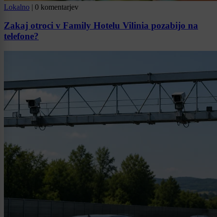
Lokalno
|
0 komentarjev
Zakaj otroci v Family Hotelu Vilinia pozabijo na
telefone?