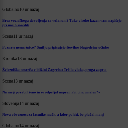
Globalno
10 ur nazaj
Brez vozniškega dovoljenja za volanom? Tako visoko kazen vam napišejo
pri naših sosedih
Scena
11 ur nazaj
Poznate nesmrtnico? Smilju pripisujejo številne blagodejne učinke
Kronika
13 ur nazaj
Železniška nesreča v bližini Zagreba: Trčila vlaka, proga zaprta
Scena
13 ur nazaj
Na meji pozabil ženo in se odpeljal naprej: »Si ti normalen?«
Slovenija
14 ur nazaj
Nova obveznost za lastnike mačk, a kdor pohiti, bo plačal manj
Globalno
14 ur nazaj