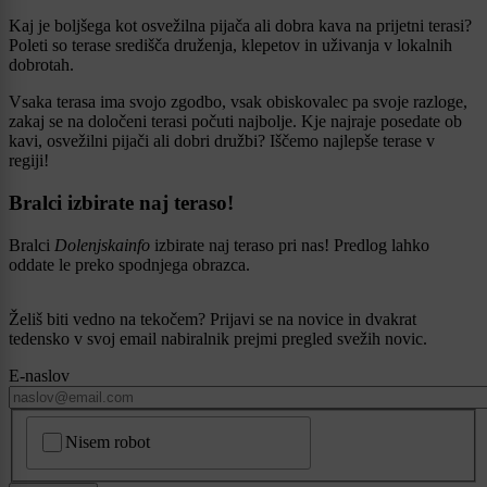
Kaj je boljšega kot osvežilna pijača ali dobra kava na prijetni terasi?
Poleti so terase središča druženja, klepetov in uživanja v lokalnih
dobrotah.
Vsaka terasa ima svojo zgodbo, vsak obiskovalec pa svoje razloge,
zakaj se na določeni terasi počuti najbolje. Kje najraje posedate ob
kavi, osvežilni pijači ali dobri družbi? Iščemo najlepše terase v
regiji!
Bralci izbirate naj teraso!
Bralci
Dolenjskainfo
izbirate naj teraso pri nas! Predlog lahko
oddate le preko spodnjega obrazca.
Želiš biti vedno na tekočem? Prijavi se na novice in dvakrat
tedensko v svoj email nabiralnik prejmi pregled svežih novic.
E-naslov
CAPTCHA
Nisem robot