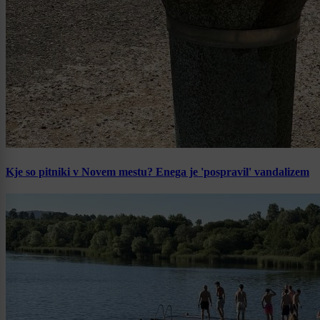
Kje so pitniki v Novem mestu? Enega je 'pospravil' vandalizem