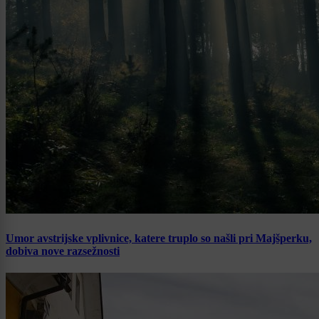
Umor avstrijske vplivnice, katere truplo so našli pri Majšperku,
dobiva nove razsežnosti