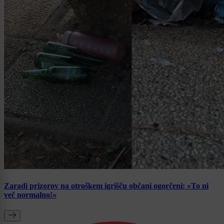
Zaradi prizorov na otroškem igrišču občani ogorčeni: »To ni
več normalno!«