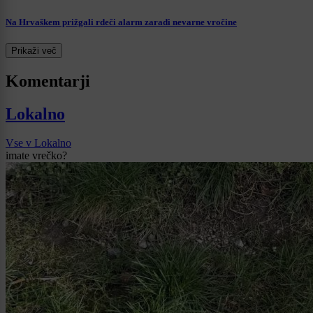
Na Hrvaškem prižgali rdeči alarm zaradi nevarne vročine
Prikaži več
Komentarji
Lokalno
Vse v Lokalno
imate vrečko?