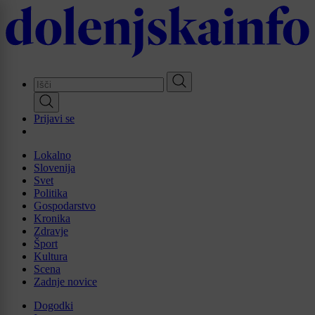
Skip
to
main
content
Prijavi se
Lokalno
Slovenija
Svet
Politika
Gospodarstvo
Kronika
Zdravje
Šport
Kultura
Scena
Zadnje novice
Dogodki