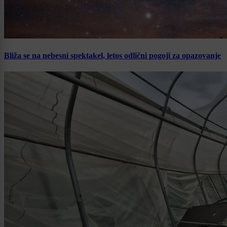
Bliža se na nebesni spektakel, letos odlični pogoji za opazovanje