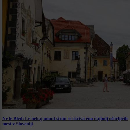
Ne le Bled: Le nekaj minut stran se skriva eno najbolj očarljivih
mest v Sloveniji