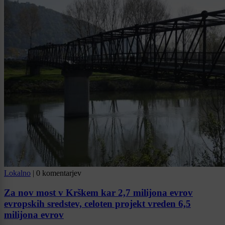
Lokalno
|
0 komentarjev
Za nov most v Krškem kar 2,7 milijona evrov
evropskih sredstev, celoten projekt vreden 6,5
milijona evrov