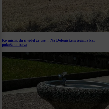
Ko misliš, da si videl že vse ... Na Dolenjskem izginila kar
pokošena trava