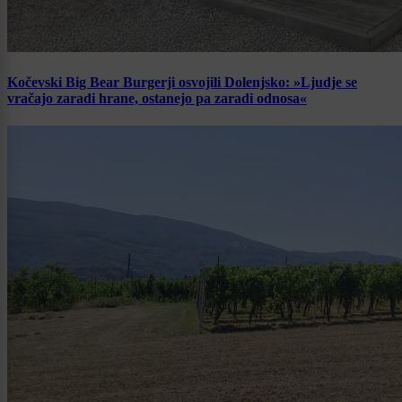
Kočevski Big Bear Burgerji osvojili Dolenjsko: »Ljudje se
vračajo zaradi hrane, ostanejo pa zaradi odnosa«