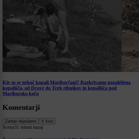
Kje so se nekoč kopali Mariborčani? Razkrivamo pozabljena
kopališča, od Drave do Treh ribnikov in kopališča pod
Mariborsko kočo
Komentarji
Zadnje objavljeno
V živo
Scena
31 minut nazaj