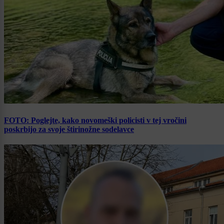
FOTO: Poglejte, kako novomeški policisti v tej vročini
poskrbijo za svoje štirinožne sodelavce