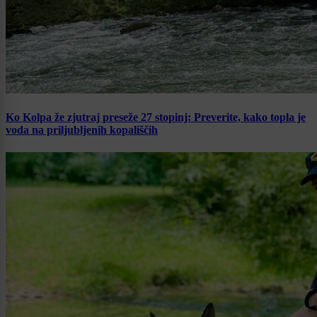
Ko Kolpa že zjutraj preseže 27 stopinj: Preverite, kako topla je
voda na priljubljenih kopališčih