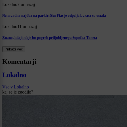
Lokalno
7 ur nazaj
Nenavadna najdba na parkirišču: Fiat je odpeljal, vrata so ostala
Lokalno
11 ur nazaj
Znano, kdaj in kje bo pogreb priljubljenega župnika Toneta
Prikaži več
Komentarji
Lokalno
Vse v Lokalno
kaj se je zgodilo?