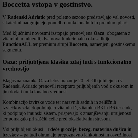
Boccetta vstopa v gostinstvo.
V
Radenski Adriatic
pred poletno sezono predstavljajo val novosti,
s katerimi nadgrajujejo ponudbo funkcionalnih in premium pijač.
Med ključnimi novostmi izstopajo prenovljena
Oaza
, obogatena z
vitamini in minerali, dva nova funkcionalna okusa linije
FunctionALL
ter premium sirupi
Boccetta
, namenjeni gostinskemu
segmentu.
Oaza: priljubljena klasika zdaj tudi s funkcionalno
vrednostjo
Blagovna znamka Oaza letos praznuje 20 let. Ob jubileju so v
Radenski Adriatic prenovili recepturo priljubljenih vod z okusom in
jim dodali funkcionalno vrednost.
Kombinacijo izvirske vode ter naravnih sadnih in zeliščnih
izvlečkov zdaj dopolnjujejo vitamin D, vitamina B3 in B6 ter cink,
ki podpirajo imunski sistem, prispevajo k zmanjševanju utrujenosti
ter pomagajo pri zaščiti celic pred oksidativnim stresom.
Vsi priljubljeni okusi –
rdeče grozdje
,
bezeg
,
materina dušica in
breskev
– pa tudi ohranjajo prepoznavno lahkotnost in osvežilnost