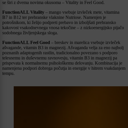
se širi z dvema novima okusoma – Vitality in Feel Good.
FunctionALL Vitality
– mango vsebuje izvleček mete, vitamina
B7 in B12 ter prehranske vlaknine Nutriose. Namenjen je
potrošnikom, ki želijo podpreti prebavo in izboljšati prehransko
kakovost vsakodnevnega vnosa tekočine – z nizkoenergijsko pijačo
sodobnega življenjskega sloga.
FunctionALL Feel Good
– breskev in marelica vsebuje izvleček
ašvagande, vitamin B3 in magnezij. Ašvaganda velja za eno najbolj
poznanih adaptogenih rastlin, tradicionalno povezano s podporo
telesnemu in duševnemu ravnovesju, vitamin B3 in magnezij pa
prispevata k normalnemu psihološkemu delovanju. Kombinacija je
namenjena podpori dobrega počutja in energije v hitrem vsakdanjem
tempu.