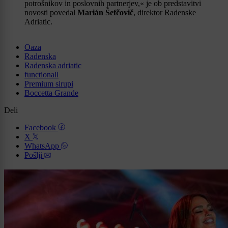
potrošnikov in poslovnih partnerjev,« je ob predstavitvi
novosti povedal
Marián Šefčovič
, direktor Radenske
Adriatic.
Oaza
Radenska
Radenska adriatic
functionall
Premium sirupi
Boccetta Grande
Deli
Facebook
X
WhatsApp
Pošlji