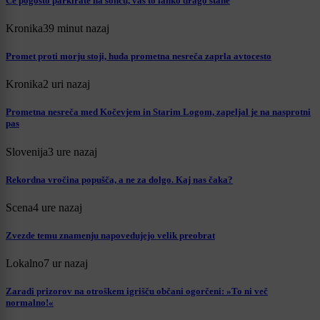
Če pogosto parkirate na soncu, vas to lahko drago stane
Kronika
39 minut nazaj
Promet proti morju stoji, huda prometna nesreča zaprla avtocesto
Kronika
2 uri nazaj
Prometna nesreča med Kočevjem in Starim Logom, zapeljal je na nasprotni
pas
Slovenija
3 ure nazaj
Rekordna vročina popušča, a ne za dolgo. Kaj nas čaka?
Scena
4 ure nazaj
Zvezde temu znamenju napovedujejo velik preobrat
Lokalno
7 ur nazaj
Zaradi prizorov na otroškem igrišču občani ogorčeni: »To ni več
normalno!«