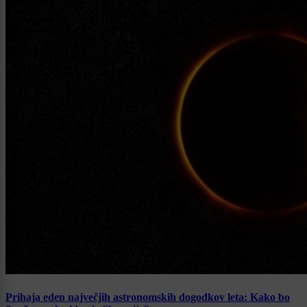
Prihaja eden največjih astronomskih dogodkov leta: Kako bo