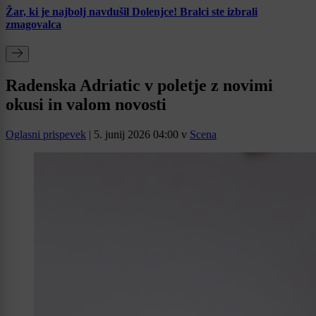
Žar, ki je najbolj navdušil Dolenjce! Bralci ste izbrali
zmagovalca
Radenska Adriatic v poletje z novimi
okusi in valom novosti
Oglasni prispevek
|
5. junij 2026 04:00
v
Scena