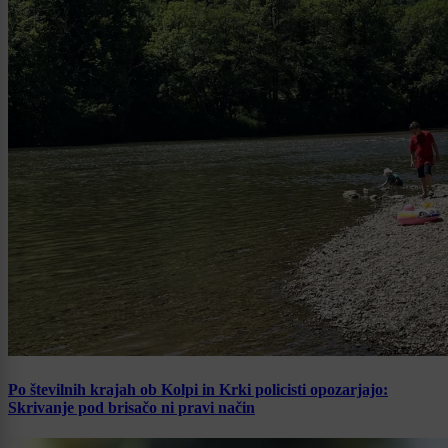
Po številnih krajah ob Kolpi in Krki policisti opozarjajo:
Skrivanje pod brisačo ni pravi način