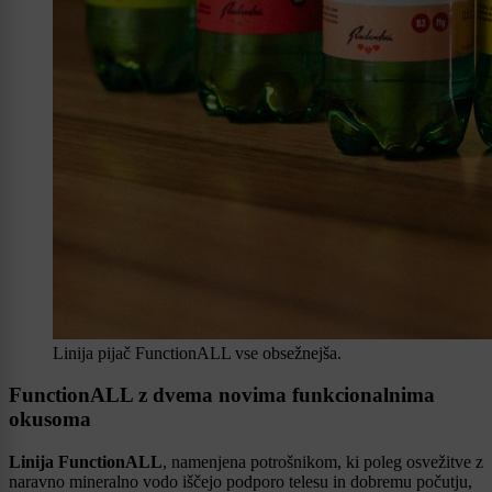
Linija pijač FunctionALL vse obsežnejša.
FunctionALL z dvema novima funkcionalnima
okusoma
Linija FunctionALL
, namenjena potrošnikom, ki poleg osvežitve z
naravno mineralno vodo iščejo podporo telesu in dobremu počutju,