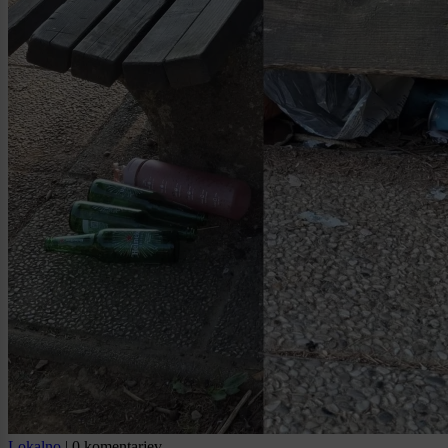
Lokalno
|
0 komentarjev