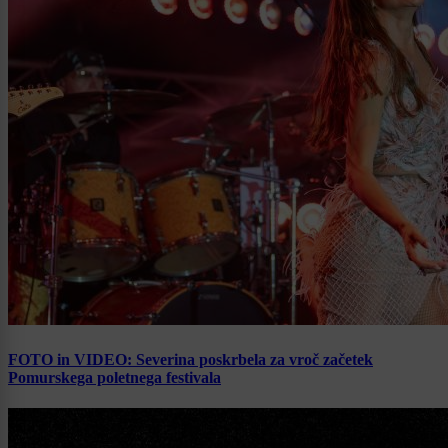
FOTO in VIDEO: Severina poskrbela za vroč začetek
Pomurskega poletnega festivala