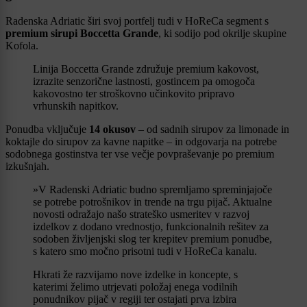
Radenska Adriatic širi svoj portfelj tudi v HoReCa segment s
premium sirupi Boccetta Grande
, ki sodijo pod okrilje skupine
Kofola.
Linija Boccetta Grande združuje premium kakovost,
izrazite senzorične lastnosti, gostincem pa omogoča
kakovostno ter stroškovno učinkovito pripravo
vrhunskih napitkov.
Ponudba vključuje
14 okusov
– od sadnih sirupov za limonade in
koktajle do sirupov za kavne napitke – in odgovarja na potrebe
sodobnega gostinstva ter vse večje povpraševanje po premium
izkušnjah.
»V Radenski Adriatic budno spremljamo spreminjajoče
se potrebe potrošnikov in trende na trgu pijač. Aktualne
novosti odražajo našo strateško usmeritev v razvoj
izdelkov z dodano vrednostjo, funkcionalnih rešitev za
sodoben življenjski slog ter krepitev premium ponudbe,
s katero smo močno prisotni tudi v HoReCa kanalu.
Hkrati že razvijamo nove izdelke in koncepte, s
katerimi želimo utrjevati položaj enega vodilnih
ponudnikov pijač v regiji ter ostajati prva izbira