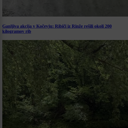
Ganljiva akcija v Kočevju: Ribiči iz Rinže rešili okoli 200
kilogramov rib