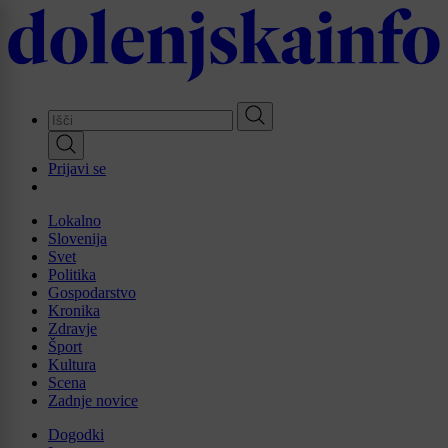
Skip
to
main
content
Prijavi se
Lokalno
Slovenija
Svet
Politika
Gospodarstvo
Kronika
Zdravje
Šport
Kultura
Scena
Zadnje novice
Dogodki