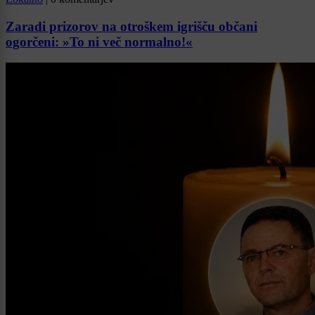
Zaradi prizorov na otroškem igrišču občani
ogorčeni: »To ni več normalno!«