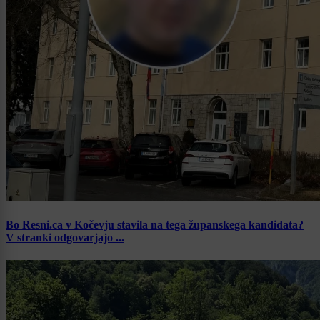
Bo Resni.ca v Kočevju stavila na tega županskega kandidata?
V stranki odgovarjajo ...