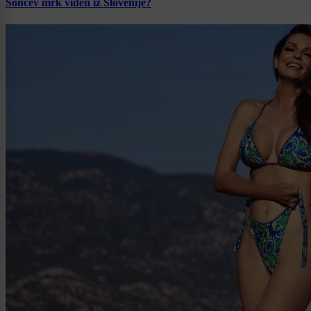
Sončev mrk viden iz Slovenije?