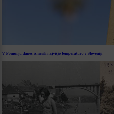
V Pomurju danes izmerili najvišjo temperaturo v Sloveniji