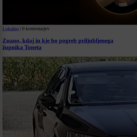
Lokalno
|
0 komentarjev
Znano, kdaj in kje bo pogreb priljubljenega
župnika Toneta