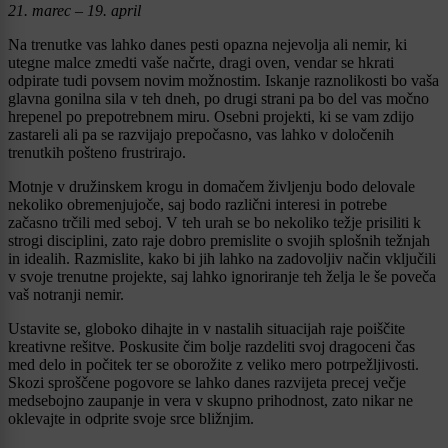
21. marec – 19. april
Na trenutke vas lahko danes pesti opazna nejevolja ali nemir, ki
utegne malce zmedti vaše načrte, dragi oven, vendar se hkrati
odpirate tudi povsem novim možnostim. Iskanje raznolikosti bo vaša
glavna gonilna sila v teh dneh, po drugi strani pa bo del vas močno
hrepenel po prepotrebnem miru. Osebni projekti, ki se vam zdijo
zastareli ali pa se razvijajo prepočasno, vas lahko v določenih
trenutkih pošteno frustrirajo.
Motnje v družinskem krogu in domačem življenju bodo delovale
nekoliko obremenjujoče, saj bodo različni interesi in potrebe
začasno trčili med seboj. V teh urah se bo nekoliko težje prisiliti k
strogi disciplini, zato raje dobro premislite o svojih splošnih težnjah
in idealih. Razmislite, kako bi jih lahko na zadovoljiv način vključili
v svoje trenutne projekte, saj lahko ignoriranje teh želja le še poveča
vaš notranji nemir.
Ustavite se, globoko dihajte in v nastalih situacijah raje poiščite
kreativne rešitve. Poskusite čim bolje razdeliti svoj dragoceni čas
med delo in počitek ter se oborožite z veliko mero potrpežljivosti.
Skozi sproščene pogovore se lahko danes razvijeta precej večje
medsebojno zaupanje in vera v skupno prihodnost, zato nikar ne
oklevajte in odprite svoje srce bližnjim.