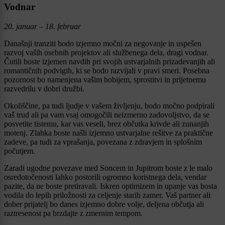
Vodnar
20. januar – 18. februar
Današnji tranziti bodo izjemno močni za negovanje in uspešen
razvoj vaših osebnih projektov ali službenega dela, dragi vodnar.
Čutili boste izjemen navdih pri svojih ustvarjalnih prizadevanjih ali
romantičnih podvigih, ki se bodo razvijali v pravi smeri. Posebna
pozornost bo namenjena vašim hobijem, sprostitvi in prijetnemu
razvedrilu v dobri družbi.
Okoliščine, pa tudi ljudje v vašem življenju, bodo močno podpirali
vaš trud ali pa vam vsaj omogočili neizmerno zadovoljstvo, da se
posvetite tistemu, kar vas veseli, brez občutka krivde ali zunanjih
motenj. Zlahka boste našli izjemno ustvarjalne rešitve za praktične
zadeve, pa tudi za vprašanja, povezana z zdravjem in splošnim
počutjem.
Zaradi ugodne povezave med Soncem in Jupitrom boste z le malo
osredotočenosti lahko postorili ogromno koristnega dela, vendar
pazite, da ne boste pretiravali. Iskren optimizem in upanje vas bosta
vodila do lepih priložnosti za celjenje starih zamer. Vaš partner ali
dober prijatelj bo danes izjemno dobre volje, deljena občutja ali
raztresenost pa brzdajte z zmernim tempom.