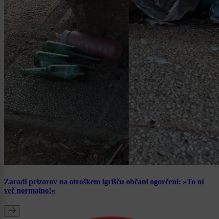
Zaradi prizorov na otroškem igrišču občani ogorčeni: »To ni
več normalno!«