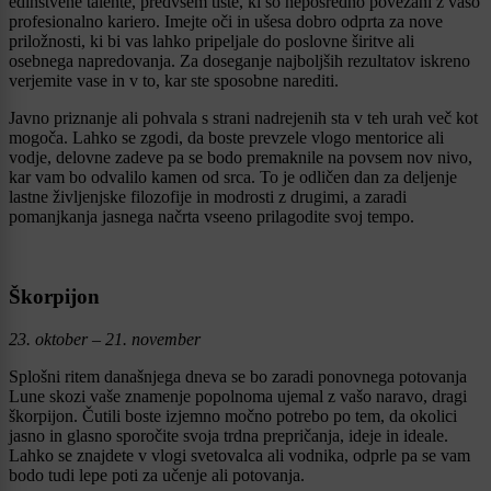
edinstvene talente, predvsem tiste, ki so neposredno povezani z vašo
profesionalno kariero. Imejte oči in ušesa dobro odprta za nove
priložnosti, ki bi vas lahko pripeljale do poslovne širitve ali
osebnega napredovanja. Za doseganje najboljših rezultatov iskreno
verjemite vase in v to, kar ste sposobne narediti.
Javno priznanje ali pohvala s strani nadrejenih sta v teh urah več kot
mogoča. Lahko se zgodi, da boste prevzele vlogo mentorice ali
vodje, delovne zadeve pa se bodo premaknile na povsem nov nivo,
kar vam bo odvalilo kamen od srca. To je odličen dan za deljenje
lastne življenjske filozofije in modrosti z drugimi, a zaradi
pomanjkanja jasnega načrta vseeno prilagodite svoj tempo.
Škorpijon
23. oktober – 21. november
Splošni ritem današnjega dneva se bo zaradi ponovnega potovanja
Lune skozi vaše znamenje popolnoma ujemal z vašo naravo, dragi
škorpijon. Čutili boste izjemno močno potrebo po tem, da okolici
jasno in glasno sporočite svoja trdna prepričanja, ideje in ideale.
Lahko se znajdete v vlogi svetovalca ali vodnika, odprle pa se vam
bodo tudi lepe poti za učenje ali potovanja.