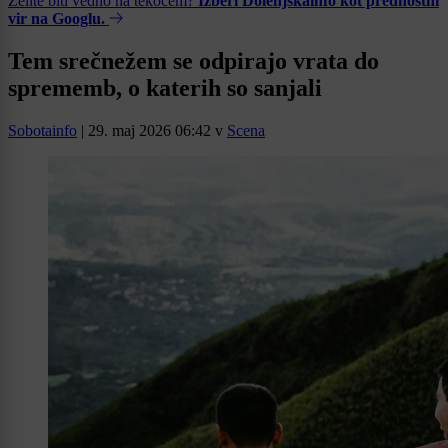
Želite biti vedno na tekočem?
Izberi Dolenjskainfo kot prednostni
vir na Googlu.
Tem srečnežem se odpirajo vrata do
sprememb, o katerih so sanjali
Sobotainfo
|
29. maj 2026 06:42
v
Scena