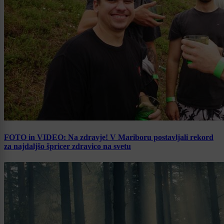
FOTO in VIDEO: Na zdravje! V Mariboru postavljali rekord
za najdaljšo špricer zdravico na svetu