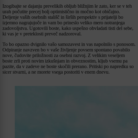
Izogibajte se dajanju prevelikih obljub bližnjim le zato, ker se v teh
urah počutite precej bolj optimistično in močno kot običajno.
Deljenje vaših osebnih stališč in širših perspektiv s prijatelji bo
izjemno nagrajujoče in vam bo prineslo veliko mero notranjega
zadovoljstva. Ugotovili boste, kako uspešno obvladati tisti del sebe,
ki vas je v preteklosti preveč nadzoroval.
To bo opazno dvignilo vašo samozavest in vas napolnilo s ponosom.
Odpiranje navzven bo v vaše življenje povsem spontano povabilo
nove, čudovite priložnosti za osebni razvoj. Z velikim veseljem
boste zrli proti novim izkušnjam in obveznostim, kljub vsemu pa
pazite, da v zadeve ne boste skočili prerano. Pritiski po napredku so
sicer stvarni, a ne morete vsega postoriti v enem dnevu.