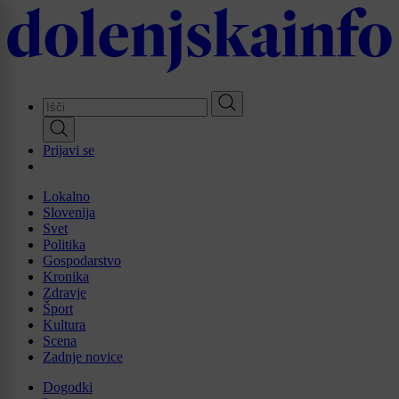
Skip
to
main
content
Prijavi se
Lokalno
Slovenija
Svet
Politika
Gospodarstvo
Kronika
Zdravje
Šport
Kultura
Scena
Zadnje novice
Dogodki