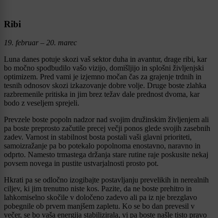
Ribi
19. februar – 20. marec
Luna danes potuje skozi vaš sektor duha in avantur, drage ribi, kar
bo močno spodbudilo vašo vizijo, domišljijo in splošni življenjski
optimizem. Pred vami je izjemno močan čas za grajenje trdnih in
tesnih odnosov skozi izkazovanje dobre volje. Druge boste zlahka
razbremenile pritiska in jim brez težav dale prednost dvoma, kar
bodo z veseljem sprejeli.
Prevzele boste popoln nadzor nad svojim družinskim življenjem ali
pa boste preprosto začutile precej večji ponos glede svojih zasebnih
zadev. Varnost in stabilnost bosta postali vaši glavni prioriteti,
samoizražanje pa bo potekalo popolnoma enostavno, naravno in
odprto. Namesto trmastega držanja stare rutine raje poskusite nekaj
povsem novega in pustite ustvarjalnosti prosto pot.
Hkrati pa se odločno izogibajte postavljanju prevelikih in nerealnih
ciljev, ki jim trenutno niste kos. Pazite, da ne boste prehitro in
lahkomiselno skočile v določeno zadevo ali pa iz nje brezglavo
pobegnile ob prvem manjšem zapletu. Ko se bo dan prevesil v
večer, se bo vaša energija stabilizirala, vi pa boste našle tisto pravo