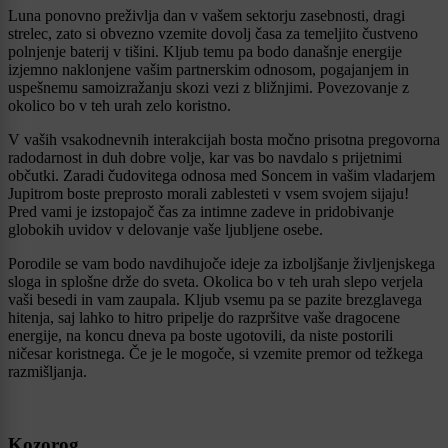
Luna ponovno preživlja dan v vašem sektorju zasebnosti, dragi
strelec, zato si obvezno vzemite dovolj časa za temeljito čustveno
polnjenje baterij v tišini. Kljub temu pa bodo današnje energije
izjemno naklonjene vašim partnerskim odnosom, pogajanjem in
uspešnemu samoizražanju skozi vezi z bližnjimi. Povezovanje z
okolico bo v teh urah zelo koristno.
V vaših vsakodnevnih interakcijah bosta močno prisotna pregovorna
radodarnost in duh dobre volje, kar vas bo navdalo s prijetnimi
občutki. Zaradi čudovitega odnosa med Soncem in vašim vladarjem
Jupitrom boste preprosto morali zablesteti v vsem svojem sijaju!
Pred vami je izstopajoč čas za intimne zadeve in pridobivanje
globokih uvidov v delovanje vaše ljubljene osebe.
Porodile se vam bodo navdihujoče ideje za izboljšanje življenjskega
sloga in splošne drže do sveta. Okolica bo v teh urah slepo verjela
vaši besedi in vam zaupala. Kljub vsemu pa se pazite brezglavega
hitenja, saj lahko to hitro pripelje do razpršitve vaše dragocene
energije, na koncu dneva pa boste ugotovili, da niste postorili
ničesar koristnega. Če je le mogoče, si vzemite premor od težkega
razmišljanja.
Kozorog