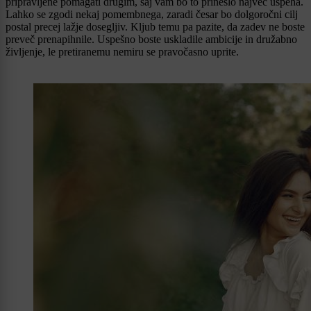
pripravljene pomagati drugim, saj vam bo to prineslo največ uspeha.
Lahko se zgodi nekaj pomembnega, zaradi česar bo dolgoročni cilj
postal precej lažje dosegljiv. Kljub temu pa pazite, da zadev ne boste
preveč prenapihnile. Uspešno boste uskladile ambicije in družabno
življenje, le pretiranemu nemiru se pravočasno uprite.