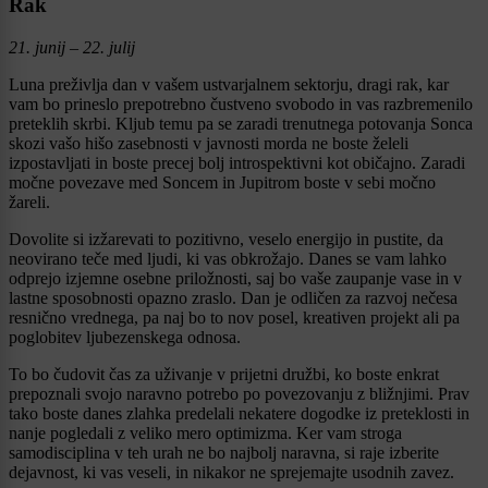
Rak
21. junij – 22. julij
Luna preživlja dan v vašem ustvarjalnem sektorju, dragi rak, kar
vam bo prineslo prepotrebno čustveno svobodo in vas razbremenilo
preteklih skrbi. Kljub temu pa se zaradi trenutnega potovanja Sonca
skozi vašo hišo zasebnosti v javnosti morda ne boste želeli
izpostavljati in boste precej bolj introspektivni kot običajno. Zaradi
močne povezave med Soncem in Jupitrom boste v sebi močno
žareli.
Dovolite si izžarevati to pozitivno, veselo energijo in pustite, da
neovirano teče med ljudi, ki vas obkrožajo. Danes se vam lahko
odprejo izjemne osebne priložnosti, saj bo vaše zaupanje vase in v
lastne sposobnosti opazno zraslo. Dan je odličen za razvoj nečesa
resnično vrednega, pa naj bo to nov posel, kreativen projekt ali pa
poglobitev ljubezenskega odnosa.
To bo čudovit čas za uživanje v prijetni družbi, ko boste enkrat
prepoznali svojo naravno potrebo po povezovanju z bližnjimi. Prav
tako boste danes zlahka predelali nekatere dogodke iz preteklosti in
nanje pogledali z veliko mero optimizma. Ker vam stroga
samodisciplina v teh urah ne bo najbolj naravna, si raje izberite
dejavnost, ki vas veseli, in nikakor ne sprejemajte usodnih zavez.