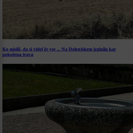
Ko misliš, da si videl že vse ... Na Dolenjskem izginila kar
pokošena trava