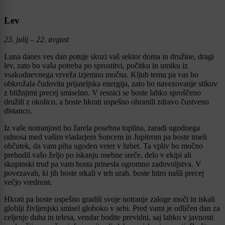
Lev
23. julij – 22. avgust
Luna danes ves dan potuje skozi vaš sektor doma in družine, dragi
lev, zato bo vaša potreba po sprostitvi, počitku in umiku iz
vsakodnevnega vrveža izjemno močna. Kljub temu pa vas bo
obkrožala čudovita prijateljska energija, zato bo navezovanje stikov
z bližnjimi precej smiselno. V resnici se boste lahko sproščeno
družili z okolico, a boste hkrati uspešno ohranili zdravo čustveno
distanco.
Iz vaše notranjosti bo žarela posebna toplina, zaradi ugodnega
odnosa med vašim vladarjem Soncem in Jupitrom pa boste imeli
občutek, da vam piha ugoden veter v hrbet. Ta vpliv bo močno
prebudil vašo željo po iskanju osebne sreče, delo v ekipi ali
skupinski trud pa vam bosta prinesla ogromno zadovoljstva. V
povezavah, ki jih boste stkali v teh urah, boste hitro našli precej
večjo vrednost.
Hkrati pa boste uspešno gradili svoje notranje zaloge moči in iskali
globlji življenjski smisel globoko v sebi. Pred vami je odličen dan za
celjenje duha in telesa, vendar bodite previdni, saj lahko v javnosti