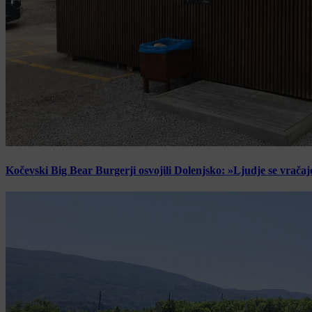
Kočevski Big Bear Burgerji osvojili Dolenjsko: »Ljudje se vračaj