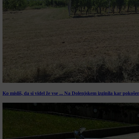
Ko misliš, da si videl že vse ... Na Dolenjskem izginila kar pokoše