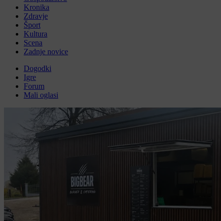
Kronika
Zdravje
Šport
Kultura
Scena
Zadnje novice
Dogodki
Igre
Forum
Mali oglasi