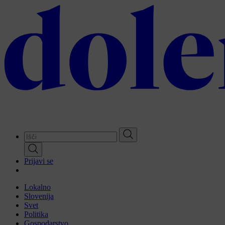
Skip
to
main
content
Prijavi se
Lokalno
Slovenija
Svet
Politika
Gospodarstvo