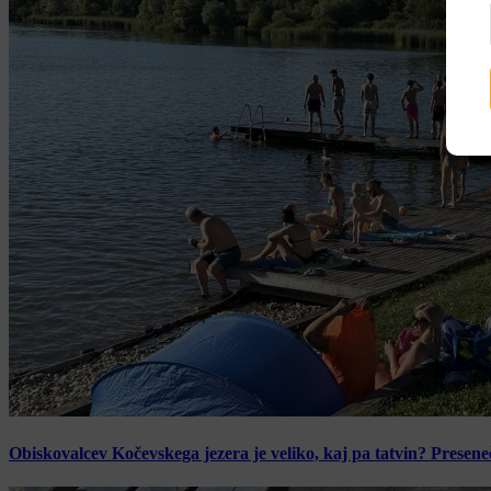
Obiskovalcev Kočevskega jezera je veliko, kaj pa tatvin? Presen