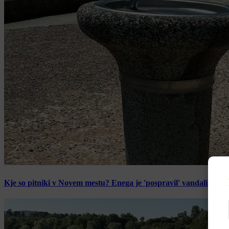
Kje so pitniki v Novem mestu? Enega je 'pospravil' vandalizem