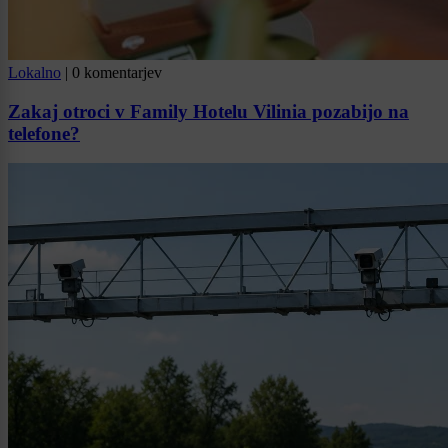
Lokalno
|
0 komentarjev
Zakaj otroci v Family Hotelu Vilinia pozabijo na
telefone?