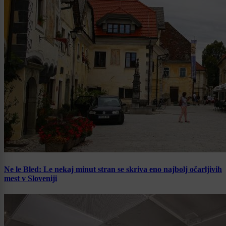
Ne le Bled: Le nekaj minut stran se skriva eno najbolj očarljivih
mest v Sloveniji