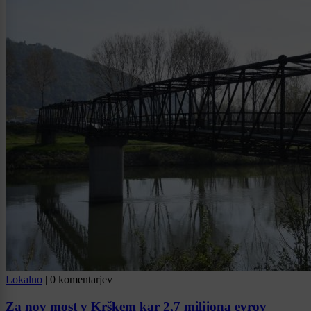
Lokalno
|
0 komentarjev
Za nov most v Krškem kar 2,7 milijona evrov