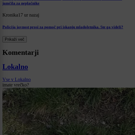
jamčila za neplačnike
Kronika
17 ur nazaj
Policija javnost prosi za pomoč pri iskanju mladoletnika. Ste ga videli?
Prikaži več
Komentarji
Lokalno
Vse v Lokalno
imate vrečko?