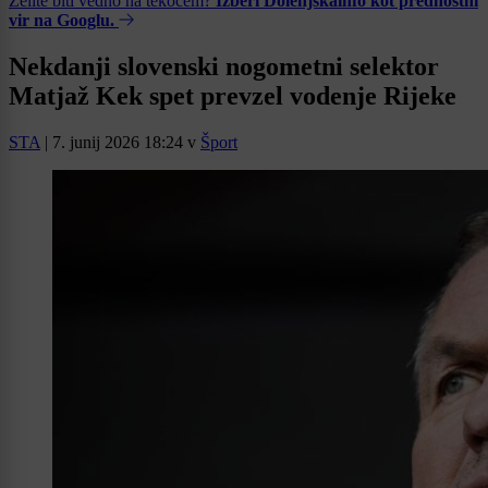
Želite biti vedno na tekočem?
Izberi Dolenjskainfo kot prednostni
vir na Googlu.
Nekdanji slovenski nogometni selektor
Matjaž Kek spet prevzel vodenje Rijeke
STA
|
7. junij 2026 18:24
v
Šport