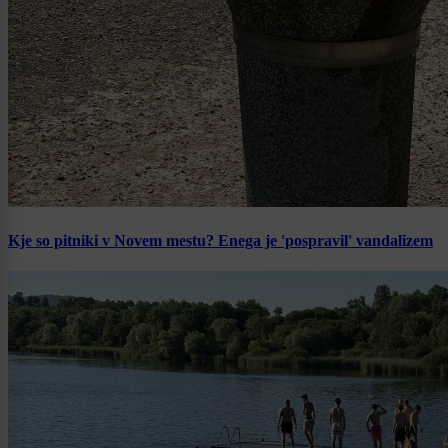
Kje so pitniki v Novem mestu? Enega je 'pospravil' vandalizem