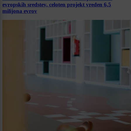
evropskih sredstev, celoten projekt vreden 6,5
milijona evrov