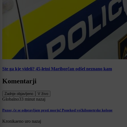
Ste ga kje videli? 45-letni Mariborčan odšel neznano kam
Komentarji
Zadnje objavljeno
V živo
Globalno
33 minut nazaj
Pozor, če se odpravljate proti morju! Ponekod večkilometrske kolone
Kronika
eno uro nazaj