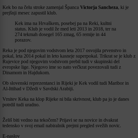
Kek bo na čelu stroke zamenjal Španca
Victorja Sancheza
, ki je
prejšnji mesec zapustil klub.
Kek ima na Hrvaškem, posebej pa na Reki, kultni
status. Klub je vodil že med leti 2013 in 2018, ter na
274 tekmah dosegel 165 zmag, 65 remije in 44
porazov.
Reka je pod njegovim vodstvom leta 2017 osvojila prvenstvo in
pokal, leta 2014 pokal in leto kasneje superpokal. Trikrat se je klub z
Rujevice pod njegovim vodstvom prebil tudi v skupinski del
evropske lige. Njegovo ime so nato večkrat povezovali tudi z
Dinamom in Hajdukom.
Ob slovenski reprezentanci in Rijeki je Kek vodil tudi Maribor in
Al-Ittihad v Džedi v Savdski Arabiji.
Vrnitev Keka na klop Rijeke ni bila skrivnost, klub pa jo je danes
potrdil tudi uradno.
Želiš biti vedno na tekočem? Prijavi se na novice in dvakrat
tedensko v svoj email nabiralnik prejmi pregled svežih novic.
E-naslov