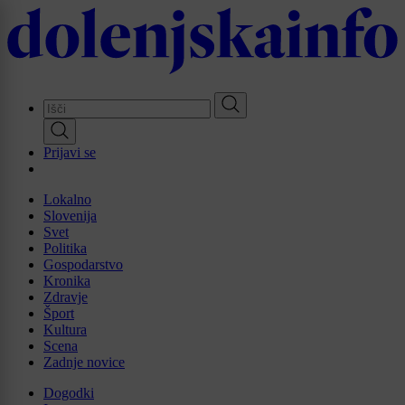
Skip
to
main
content
Prijavi se
Lokalno
Slovenija
Svet
Politika
Gospodarstvo
Kronika
Zdravje
Šport
Kultura
Scena
Zadnje novice
Dogodki