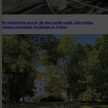
Po uničujočem neurju jih niso pustili samih, dobrodelna
zakonca pomagala družinama iz Zaloga