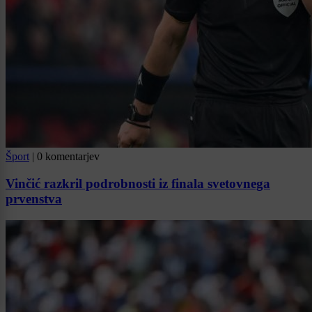
Šport
|
0 komentarjev
Vinčić razkril podrobnosti iz finala svetovnega
prvenstva