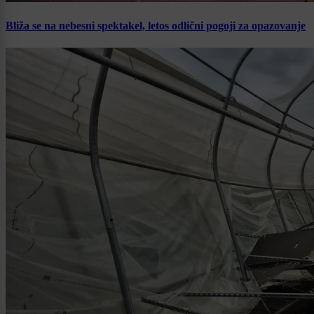
Bliža se na nebesni spektakel, letos odlični pogoji za opazovanje