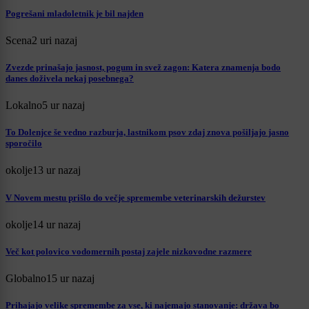
Pogrešani mladoletnik je bil najden
Scena
2 uri nazaj
Zvezde prinašajo jasnost, pogum in svež zagon: Katera znamenja bodo
danes doživela nekaj posebnega?
Lokalno
5 ur nazaj
To Dolenjce še vedno razburja, lastnikom psov zdaj znova pošiljajo jasno
sporočilo
okolje
13 ur nazaj
V Novem mestu prišlo do večje spremembe veterinarskih dežurstev
okolje
14 ur nazaj
Več kot polovico vodomernih postaj zajele nizkovodne razmere
Globalno
15 ur nazaj
Prihajajo velike spremembe za vse, ki najemajo stanovanje: država bo