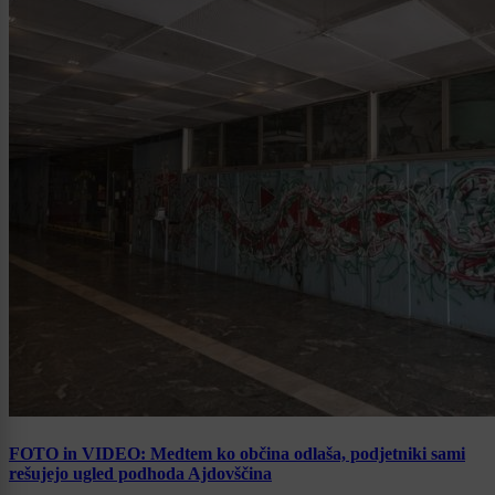
FOTO in VIDEO: Medtem ko občina odlaša, podjetniki sami
rešujejo ugled podhoda Ajdovščina