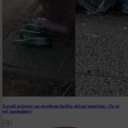
Zaradi prizorov na otroškem igrišču občani ogorčeni: »To ni
več normalno!«