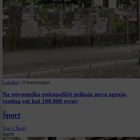
Lokalno
|
0 komentarjev
Na novomeško pokopališče prihaja nova ograja,
vredna več kot 100.000 evrov
Šport
Vse v Šport
uspeh