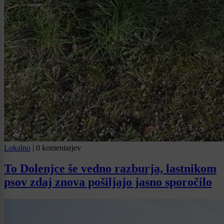
Lokalno
|
0 komentarjev
To Dolenjce še vedno razburja, lastnikom
psov zdaj znova pošiljajo jasno sporočilo