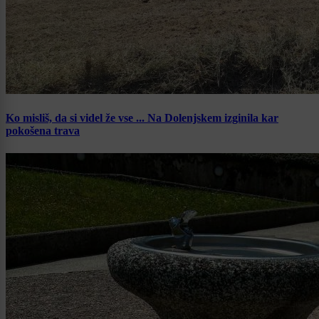
Ko misliš, da si videl že vse ... Na Dolenjskem izginila kar
pokošena trava