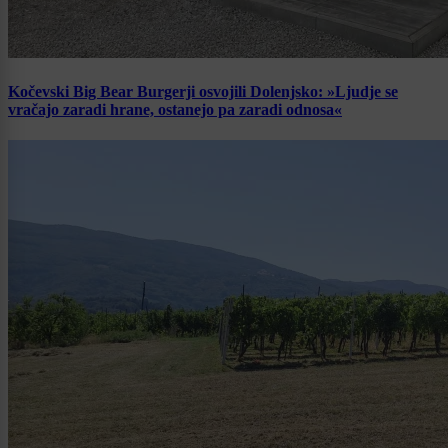
Kočevski Big Bear Burgerji osvojili Dolenjsko: »Ljudje se
vračajo zaradi hrane, ostanejo pa zaradi odnosa«