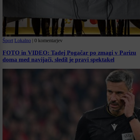
Šport
Lokalno
|
0 komentarjev
FOTO in VIDEO: Tadej Pogačar po zmagi v Parizu
doma med navijači, sledil je pravi spektakel