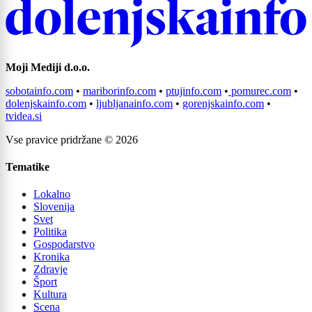
Moji Mediji d.o.o.
sobotainfo.com
•
mariborinfo.com
•
ptujinfo.com
•
pomurec.com
•
dolenjskainfo.com
•
ljubljanainfo.com
•
gorenjskainfo.com
•
tvidea.si
Vse pravice pridržane © 2026
Tematike
Lokalno
Slovenija
Svet
Politika
Gospodarstvo
Kronika
Zdravje
Šport
Kultura
Scena