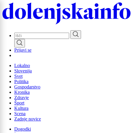
Skip
to
main
content
Prijavi se
Lokalno
Slovenija
Svet
Politika
Gospodarstvo
Kronika
Zdravje
Šport
Kultura
Scena
Zadnje novice
Dogodki