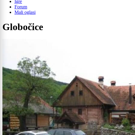
Igre
Forum
Mali oglasi
Globočice