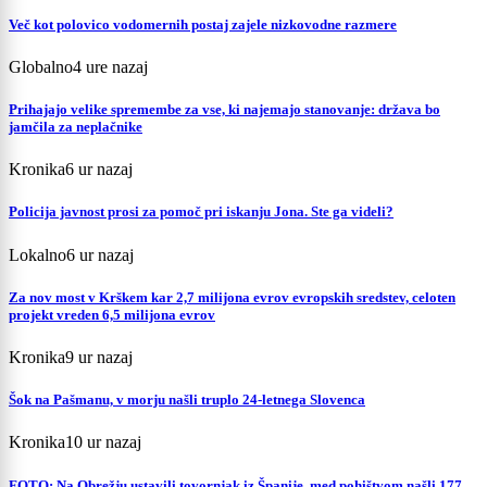
Več kot polovico vodomernih postaj zajele nizkovodne razmere
Globalno
4 ure nazaj
Prihajajo velike spremembe za vse, ki najemajo stanovanje: država bo
jamčila za neplačnike
Kronika
6 ur nazaj
Policija javnost prosi za pomoč pri iskanju Jona. Ste ga videli?
Lokalno
6 ur nazaj
Za nov most v Krškem kar 2,7 milijona evrov evropskih sredstev, celoten
projekt vreden 6,5 milijona evrov
Kronika
9 ur nazaj
Šok na Pašmanu, v morju našli truplo 24-letnega Slovenca
Kronika
10 ur nazaj
FOTO: Na Obrežju ustavili tovornjak iz Španije, med pohištvom našli 177