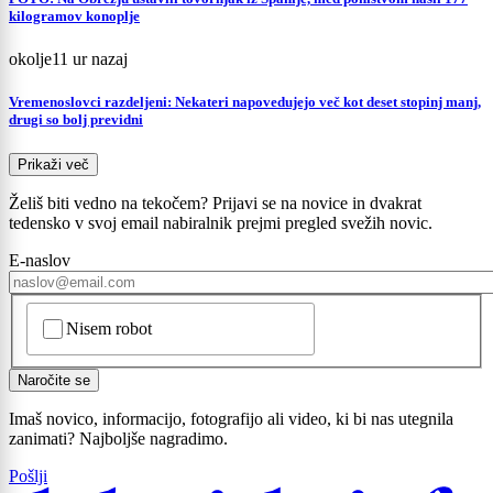
kilogramov konoplje
okolje
11 ur nazaj
Vremenoslovci razdeljeni: Nekateri napovedujejo več kot deset stopinj manj,
drugi so bolj previdni
Prikaži več
Želiš biti vedno na tekočem? Prijavi se na novice in dvakrat
tedensko v svoj email nabiralnik prejmi pregled svežih novic.
E-naslov
CAPTCHA
Nisem robot
Naročite se
Imaš novico, informacijo, fotografijo ali video, ki bi nas utegnila
zanimati? Najboljše nagradimo.
Pošlji