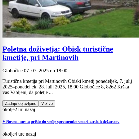
Poletna doživetja: Obisk turistične
kmetije, pri Martinovih
Globočice
07. 07. 2025
ob
18:00
Turistična kmetija pri Martinovih Obiski kmetij ponedeljek, 7. julij
2025–ponedeljek, 28. julij 2025, 18.00 Globočice 8, 8262 Krška
vas Vabljeni, da poletje ...
Zadnje objavljeno
V živo
okolje
2 uri nazaj
V Novem mestu prišlo do večje spremembe veterinarskih dežurstev
okolje
4 ure nazaj