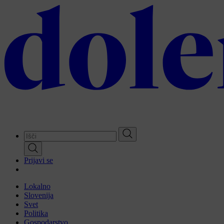
Skip
to
main
content
Prijavi se
Lokalno
Slovenija
Svet
Politika
Gospodarstvo