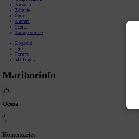
Kronika
Zdravje
Šport
Kultura
Scena
Zadnje novice
Dogodki
Igre
Forum
Mali oglasi
Mariborinfo
Ocena
0
Komentarjev