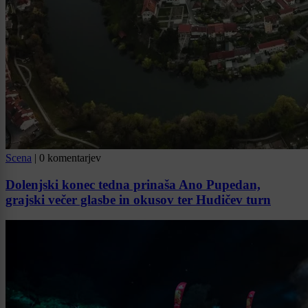
Scena
|
0 komentarjev
Dolenjski konec tedna prinaša Ano Pupedan,
grajski večer glasbe in okusov ter Hudičev turn