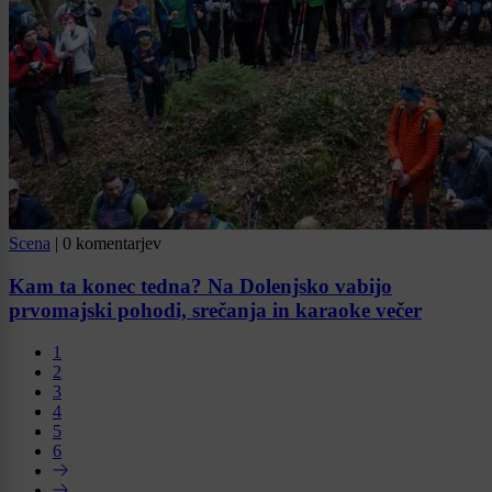
Scena
|
0 komentarjev
Kam ta konec tedna? Na Dolenjsko vabijo
prvomajski pohodi, srečanja in karaoke večer
1
2
3
4
5
6