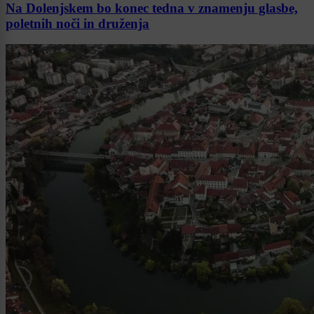
Na Dolenjskem bo konec tedna v znamenju glasbe,
poletnih noči in druženja