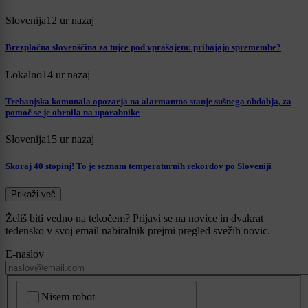
Slovenija
12 ur nazaj
Brezplačna slovenščina za tujce pod vprašajem: prihajajo spremembe?
Lokalno
14 ur nazaj
Trebanjska komunala opozarja na alarmantno stanje sušnega obdobja, za
pomoč se je obrnila na uporabnike
Slovenija
15 ur nazaj
Skoraj 40 stopinj! To je seznam temperaturnih rekordov po Sloveniji
Prikaži več
Želiš biti vedno na tekočem? Prijavi se na novice in dvakrat
tedensko v svoj email nabiralnik prejmi pregled svežih novic.
E-naslov
CAPTCHA
Nisem robot