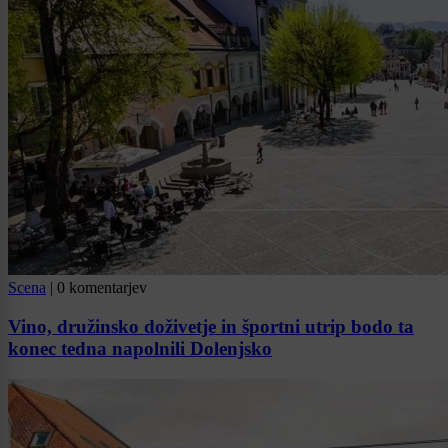
Scena
|
0 komentarjev
Vino, družinsko doživetje in športni utrip bodo ta
konec tedna napolnili Dolenjsko