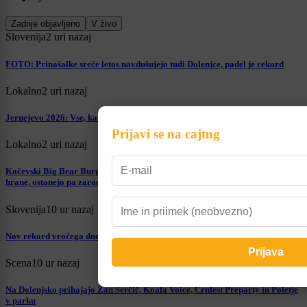
Zadnje objavljeno
V živo
Slovenija
2 uri nazaj
FOTO: Prinašalke sreče letos navdušujejo tudi Dolenjce, padel je rekord
Lokalno
2 uri nazaj
Jernejevo 2026: Vse, kar morate vedeti na enem mestu
Prijavi se na cajtng
Lokalno
2 uri nazaj
Kočevski Big Bear Burgerji osvojili Dolenjsko: »Ljudje se vračajo zaradi
hrane, ostanejo pa zaradi odnosa«
Slovenija
10 ur nazaj
Nov rekord vročega dne? Toliko stopinj so izmerili v Novem mestu
Scena
10 ur nazaj
Na Dolenjsko prihajajo Žan Serčič, Koala Voice, Črnfest Preparty in Poletje
v parku