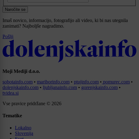
Naročite se
Imaš novico, informacijo, fotografijo ali video, ki bi nas utegnila
zanimati? Najboljše nagradimo.
Pošlji
Moji Mediji d.o.o.
sobotainfo.com
•
mariborinfo.com
•
ptujinfo.com
•
pomurec.com
•
dolenjskainfo.com
•
ljubljanainfo.com
•
gorenjskainfo.com
•
tvidea.si
Vse pravice pridržane © 2026
Tematike
Lokalno
Slovenija
Svet