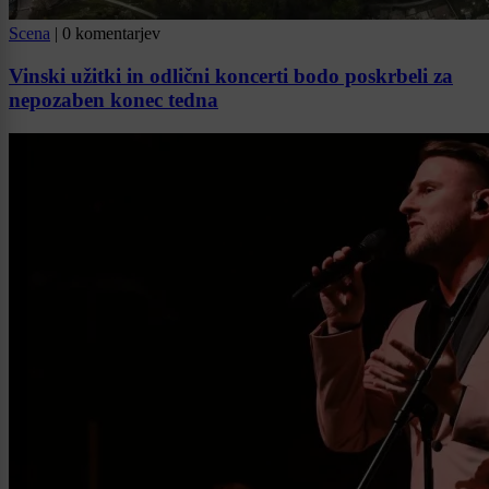
Scena
|
0 komentarjev
Vinski užitki in odlični koncerti bodo poskrbeli za
nepozaben konec tedna