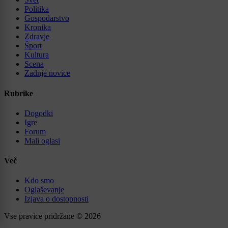
Politika
Gospodarstvo
Kronika
Zdravje
Šport
Kultura
Scena
Zadnje novice
Rubrike
Dogodki
Igre
Forum
Mali oglasi
Več
Kdo smo
Oglaševanje
Izjava o dostopnosti
Vse pravice pridržane © 2026