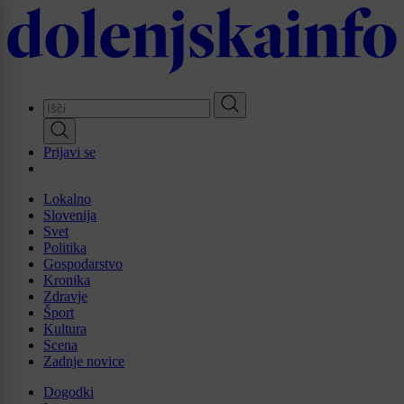
Skip
to
main
content
Prijavi se
Lokalno
Slovenija
Svet
Politika
Gospodarstvo
Kronika
Zdravje
Šport
Kultura
Scena
Zadnje novice
Dogodki