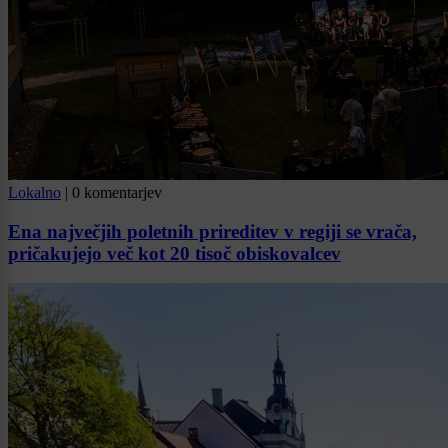
Lokalno
|
0 komentarjev
Ena največjih poletnih prireditev v regiji se vrača,
pričakujejo več kot 20 tisoč obiskovalcev