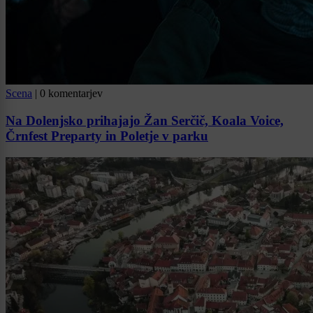
Scena
|
0 komentarjev
Na Dolenjsko prihajajo Žan Serčič, Koala Voice,
Črnfest Preparty in Poletje v parku