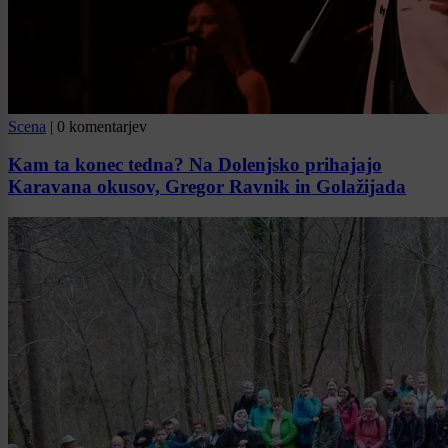
Scena
|
0 komentarjev
Kam ta konec tedna? Na Dolenjsko prihajajo
Karavana okusov, Gregor Ravnik in Golažijada