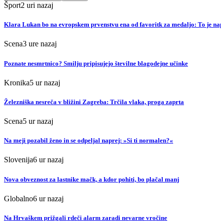
Šport
2 uri nazaj
Klara Lukan bo na evropskem prvenstvu ena od favoritk za medaljo: To je n
Scena
3 ure nazaj
Poznate nesmrtnico? Smilju pripisujejo številne blagodejne učinke
Kronika
5 ur nazaj
Železniška nesreča v bližini Zagreba: Trčila vlaka, proga zaprta
Scena
5 ur nazaj
Na meji pozabil ženo in se odpeljal naprej: »Si ti normalen?«
Slovenija
6 ur nazaj
Nova obveznost za lastnike mačk, a kdor pohiti, bo plačal manj
Globalno
6 ur nazaj
Na Hrvaškem prižgali rdeči alarm zaradi nevarne vročine