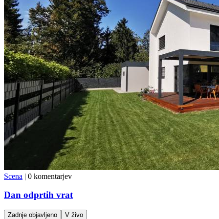
Scena
|
0 komentarjev
Dan odprtih vrat
Zadnje objavljeno
V živo