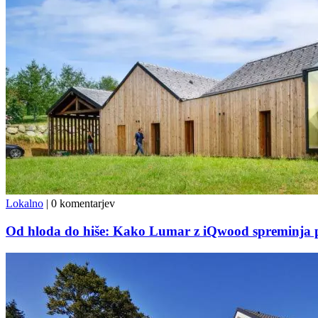
Lokalno
|
0 komentarjev
Od hloda do hiše: Kako Lumar z iQwood spreminja p