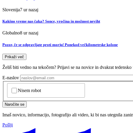
Slovenija
7 ur nazaj
Kakšno vreme nas čaka? Sonce, vročina in možnost neviht
Globalno
8 ur nazaj
Pozor, če se odpravljate proti morju! Ponekod večkilometrske kolone
Prikaži več
Želiš biti vedno na tekočem? Prijavi se na novice in dvakrat tedensko 
E-naslov
CAPTCHA
Nisem robot
Naročite se
Imaš novico, informacijo, fotografijo ali video, ki bi nas utegnila zan
Pošlji