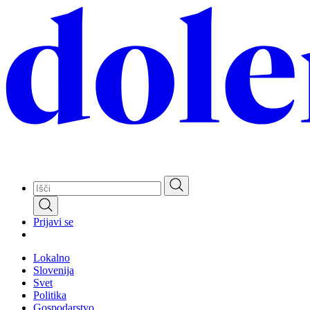
Skip
to
main
content
Prijavi se
Lokalno
Slovenija
Svet
Politika
Gospodarstvo