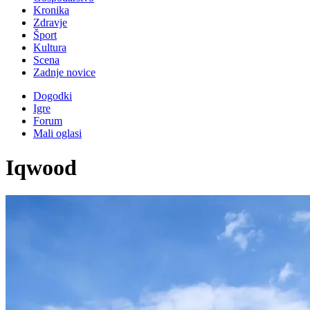
Kronika
Zdravje
Šport
Kultura
Scena
Zadnje novice
Dogodki
Igre
Forum
Mali oglasi
Iqwood