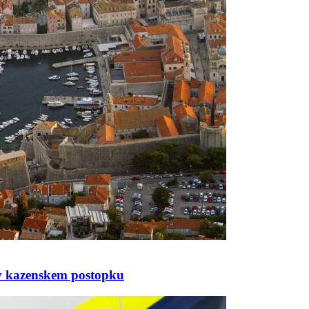
al v kazenskem postopku