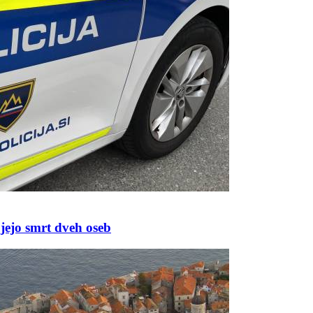
ujejo smrt dveh oseb