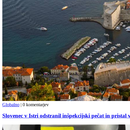
Globalno
|
0 komentarjev
Slovenec v Istri odstranil inšpekcijski pečat in prist