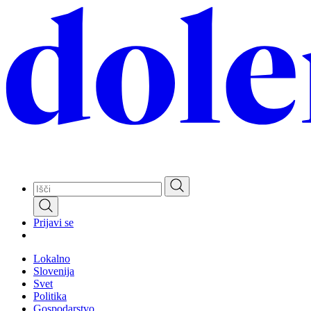
Skip
to
main
content
Prijavi se
Lokalno
Slovenija
Svet
Politika
Gospodarstvo