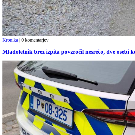
Kronika
|
0 komentarjev
Mladoletnik brez izpita povzročil nesrečo, dve osebi ko