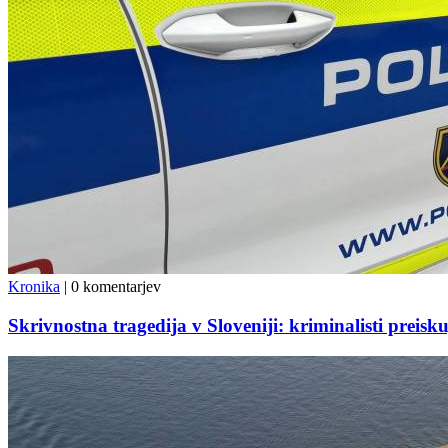
Kronika
|
0 komentarjev
Skrivnostna tragedija v Sloveniji: kriminalisti preisk