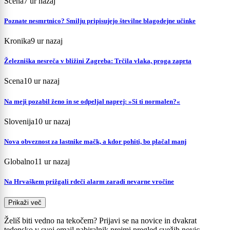
Scena
7 ur nazaj
Poznate nesmrtnico? Smilju pripisujejo številne blagodejne učinke
Kronika
9 ur nazaj
Železniška nesreča v bližini Zagreba: Trčila vlaka, proga zaprta
Scena
10 ur nazaj
Na meji pozabil ženo in se odpeljal naprej: »Si ti normalen?«
Slovenija
10 ur nazaj
Nova obveznost za lastnike mačk, a kdor pohiti, bo plačal manj
Globalno
11 ur nazaj
Na Hrvaškem prižgali rdeči alarm zaradi nevarne vročine
Prikaži več
Želiš biti vedno na tekočem? Prijavi se na novice in dvakrat
tedensko v svoj email nabiralnik prejmi pregled svežih novic.