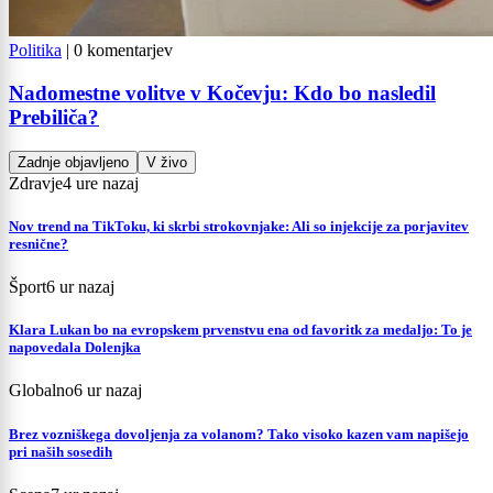
Politika
|
0 komentarjev
Nadomestne volitve v Kočevju: Kdo bo nasledil
Prebiliča?
Zadnje objavljeno
V živo
Zdravje
4 ure nazaj
Nov trend na TikToku, ki skrbi strokovnjake: Ali so injekcije za porjavitev
resnične?
Šport
6 ur nazaj
Klara Lukan bo na evropskem prvenstvu ena od favoritk za medaljo: To je
napovedala Dolenjka
Globalno
6 ur nazaj
Brez vozniškega dovoljenja za volanom? Tako visoko kazen vam napišejo
pri naših sosedih