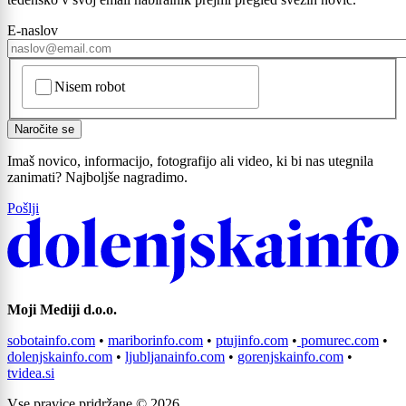
E-naslov
CAPTCHA
Nisem robot
Naročite se
Imaš novico, informacijo, fotografijo ali video, ki bi nas utegnila
zanimati? Najboljše nagradimo.
Pošlji
Prijavi se na cajtng
Moji Mediji d.o.o.
sobotainfo.com
•
mariborinfo.com
•
ptujinfo.com
•
pomurec.com
•
dolenjskainfo.com
•
ljubljanainfo.com
•
gorenjskainfo.com
•
tvidea.si
Vse pravice pridržane © 2026