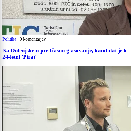
Politika
|
0 komentarjev
Na Dolenjskem predčasno glasovanje, kandidat je le
24-letni 'Pirat'