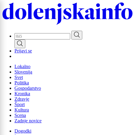
Skip
to
main
content
Prijavi se
Lokalno
Slovenija
Svet
Politika
Gospodarstvo
Kronika
Zdravje
Šport
Kultura
Scena
Zadnje novice
Dogodki