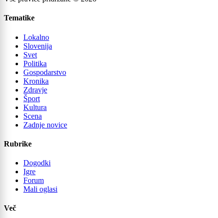
Tematike
Lokalno
Slovenija
Svet
Politika
Gospodarstvo
Kronika
Zdravje
Šport
Kultura
Scena
Zadnje novice
Rubrike
Dogodki
Igre
Forum
Mali oglasi
Več