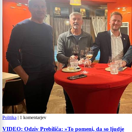
Politika
|
1 komentarjev
VIDEO: Odziv Prebiliča: »To pomeni, da so ljudje