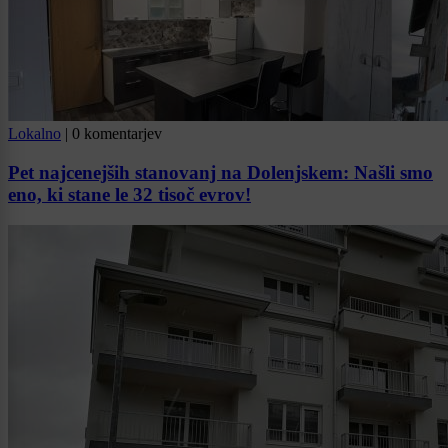
Lokalno
|
0 komentarjev
Pet najcenejših stanovanj na Dolenjskem: Našli smo
eno, ki stane le 32 tisoč evrov!