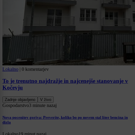
Lokalno
|
0 komentarjev
To je trenutno najdražje in najcenejše stanovanje v
Kočevju
Zadnje objavljeno
V živo
Gospodarstvo
3 minute nazaj
Nova pocenitev goriva: Preverite, koliko bo po novem stal liter bencina in
dizla
Lokalno
19 minut nazaj