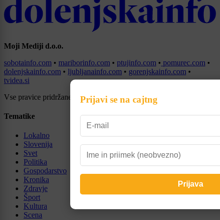
Moji Mediji d.o.o.
sobotainfo.com
•
mariborinfo.com
•
ptujinfo.com
•
pomurec.com
•
dolenjskainfo.com
•
ljubljanainfo.com
•
gorenjskainfo.com
•
tvidea.si
Vse pravice pridržane © 2026
Prijavi se na cajtng
Tematike
Lokalno
Slovenija
Svet
Politika
Gospodarstvo
Kronika
Zdravje
Šport
Kultura
Scena