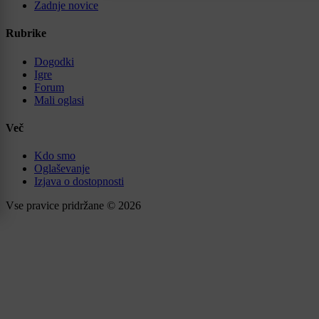
Zadnje novice
Rubrike
Dogodki
Igre
Forum
Mali oglasi
Več
Kdo smo
Oglaševanje
Izjava o dostopnosti
Vse pravice pridržane © 2026