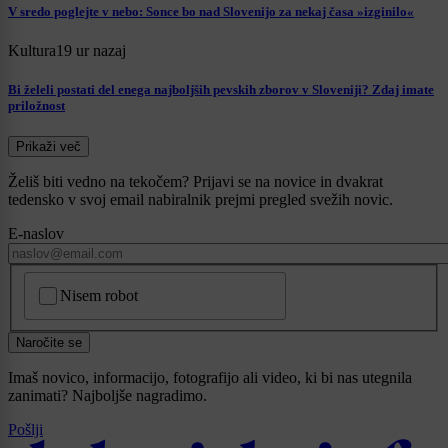
V sredo poglejte v nebo: Sonce bo nad Slovenijo za nekaj časa »izginilo«
Kultura
19 ur nazaj
Bi želeli postati del enega najboljših pevskih zborov v Sloveniji? Zdaj imate
priložnost
Prikaži več
Želiš biti vedno na tekočem? Prijavi se na novice in dvakrat
tedensko v svoj email nabiralnik prejmi pregled svežih novic.
E-naslov
CAPTCHA
Nisem robot
Naročite se
Imaš novico, informacijo, fotografijo ali video, ki bi nas utegnila
zanimati? Najboljše nagradimo.
Pošlji