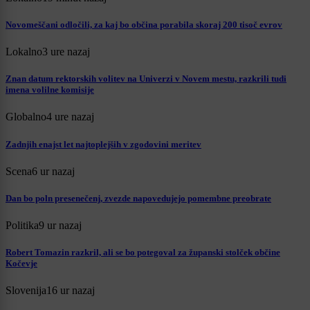
Novomeščani odločili, za kaj bo občina porabila skoraj 200 tisoč evrov
Lokalno
3 ure nazaj
Znan datum rektorskih volitev na Univerzi v Novem mestu, razkrili tudi
imena volilne komisije
Globalno
4 ure nazaj
Zadnjih enajst let najtoplejših v zgodovini meritev
Scena
6 ur nazaj
Dan bo poln presenečenj, zvezde napovedujejo pomembne preobrate
Politika
9 ur nazaj
Robert Tomazin razkril, ali se bo potegoval za županski stolček občine
Kočevje
Slovenija
16 ur nazaj