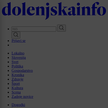
Skip
to
main
content
Prijavi se
Lokalno
Slovenija
Svet
Politika
Gospodarstvo
Kronika
Zdravje
Šport
Kultura
Scena
Zadnje novice
Dogodki