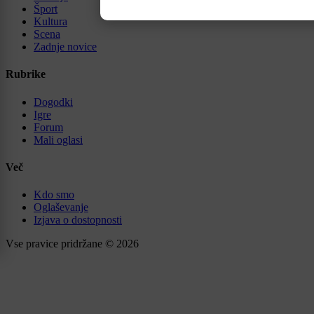
Šport
Kultura
Scena
Zadnje novice
Rubrike
Dogodki
Igre
Forum
Mali oglasi
Več
Kdo smo
Oglaševanje
Izjava o dostopnosti
Vse pravice pridržane © 2026