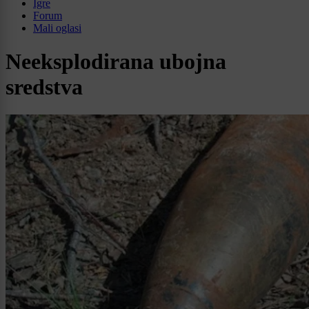
Igre
Forum
Mali oglasi
Neeksplodirana ubojna
sredstva