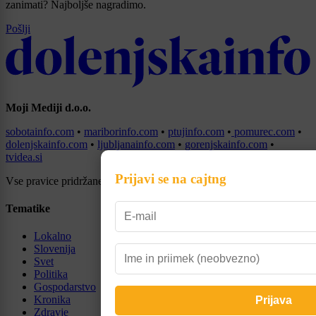
zanimati? Najboljše nagradimo.
Pošlji
Moji Mediji d.o.o.
sobotainfo.com
•
mariborinfo.com
•
ptujinfo.com
•
pomurec.com
•
dolenjskainfo.com
•
ljubljanainfo.com
•
gorenjskainfo.com
•
tvidea.si
Prijavi se na cajtng
Vse pravice pridržane © 2026
Tematike
Lokalno
Slovenija
Svet
Politika
Gospodarstvo
Kronika
Zdravje