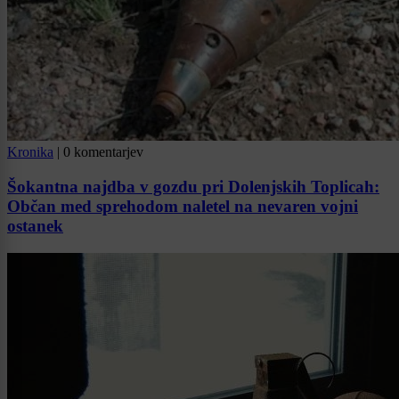
Kronika
|
0 komentarjev
Šokantna najdba v gozdu pri Dolenjskih Toplicah:
Občan med sprehodom naletel na nevaren vojni
ostanek