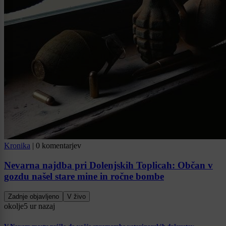
Kronika
|
0 komentarjev
Nevarna najdba pri Dolenjskih Toplicah: Občan v
gozdu našel stare mine in ročne bombe
Zadnje objavljeno
V živo
okolje
5 ur nazaj