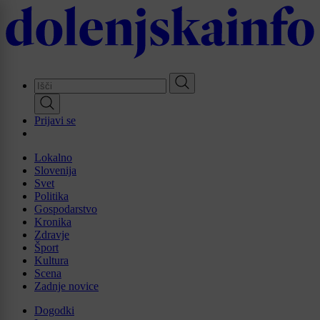
Skip
to
main
content
Prijavi se
Lokalno
Slovenija
Svet
Politika
Gospodarstvo
Kronika
Zdravje
Šport
Kultura
Scena
Zadnje novice
Dogodki