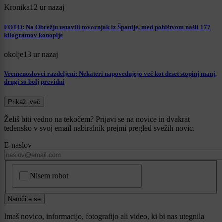
Kronika
12 ur nazaj
FOTO: Na Obrežju ustavili tovornjak iz Španije, med pohištvom našli 177
kilogramov konoplje
okolje
13 ur nazaj
Vremenoslovci razdeljeni: Nekateri napovedujejo več kot deset stopinj manj,
drugi so bolj previdni
Prikaži več
Želiš biti vedno na tekočem? Prijavi se na novice in dvakrat
tedensko v svoj email nabiralnik prejmi pregled svežih novic.
E-naslov
CAPTCHA
Nisem robot
Naročite se
Imaš novico, informacijo, fotografijo ali video, ki bi nas utegnila