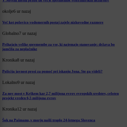
V Novem mestu prišlo do večje spremembe veterinarskih dežurstev
okolje
6 ur nazaj
Več kot polovico vodomernih postaj zajele nizkovodne razmere
Globalno
7 ur nazaj
Prihajajo velike spremembe za vse, ki najemajo stanovanje: država bo
jamčila za neplačnike
Kronika
8 ur nazaj
Policija javnost prosi za pomoč pri iskanju Jona. Ste ga videli?
Lokalno
9 ur nazaj
Za nov most v Krškem kar 2,7 milijona evrov evropskih sredstev, celoten
projekt vreden 6,5 milijona evrov
Kronika
12 ur nazaj
Šok na Pašmanu, v morju našli truplo 24-letnega Slovenca