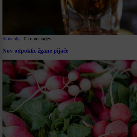
Slovenija
|
0 komentarjev
Nov odpoklic žgane pijače