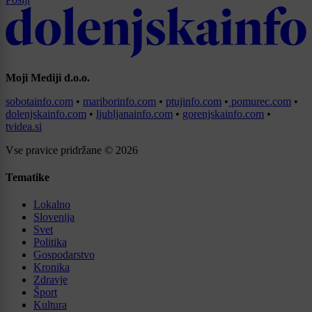
Moji Mediji d.o.o.
sobotainfo.com
•
mariborinfo.com
•
ptujinfo.com
•
pomurec.com
•
dolenjskainfo.com
•
ljubljanainfo.com
•
gorenjskainfo.com
•
tvidea.si
Vse pravice pridržane © 2026
Tematike
Lokalno
Slovenija
Svet
Politika
Gospodarstvo
Kronika
Zdravje
Šport
Kultura