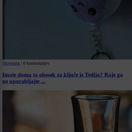
Slovenija
|
0 komentarjev
Imate doma ta obesek za ključe iz Tedija? Raje ga
ne uporabljajte ...