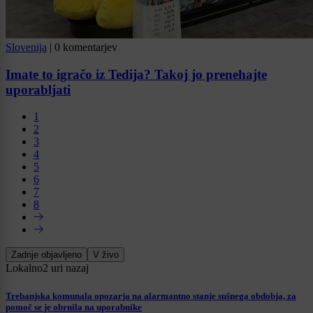
Slovenija
|
0 komentarjev
Imate to igračo iz Tedija? Takoj jo prenehajte
uporabljati
1
2
3
4
5
6
7
8
Zadnje objavljeno
V živo
Lokalno
2 uri nazaj
Trebanjska komunala opozarja na alarmantno stanje sušnega obdobja, za
pomoč se je obrnila na uporabnike