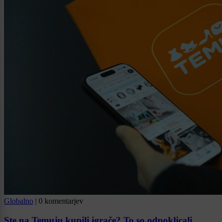
Globalno
|
0 komentarjev
Ste na Temuju kupili igrače? To so odpoklicali