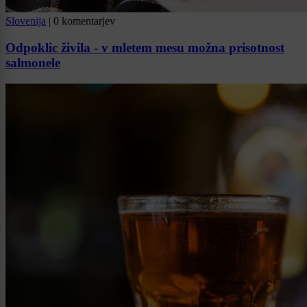
Slovenija
|
0 komentarjev
Odpoklic živila - v mletem mesu možna prisotnost
salmonele