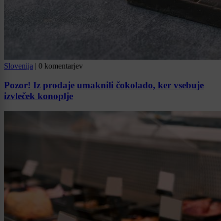
Slovenija
|
0 komentarjev
Pozor! Iz prodaje umaknili čokolado, ker vsebuje
izvleček konoplje