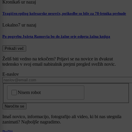
Kronika
6 ur nazaj
Tragičen epilog kolesarske nesreče, poškodbe so bile za 78-letnika prehude
Lokalno
7 ur nazaj
Po pogrebu Jožeta Ramovša bo do žalne seje odprta žalna knjiga
Prikaži več
Želiš biti vedno na tekočem? Prijavi se na novice in dvakrat
tedensko v svoj email nabiralnik prejmi pregled svežih novic.
E-naslov
CAPTCHA
Nisem robot
Naročite se
Imaš novico, informacijo, fotografijo ali video, ki bi nas utegnila
zanimati? Najboljše nagradimo.
Pošlji