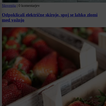
Slovenija
|
0 komentarjev
Odpoklicali električne skiroje, spoj se lahko zlomi
med vožnjo