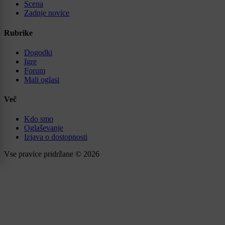
Scena
Zadnje novice
Rubrike
Dogodki
Igre
Forum
Mali oglasi
Več
Kdo smo
Oglaševanje
Izjava o dostopnosti
Vse pravice pridržane © 2026