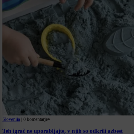
Slovenija
|
0 komentarjev
Teh igrač ne uporabljajte, v njih so odkrili azbest