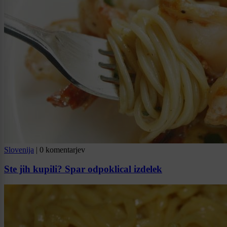
Slovenija
|
0 komentarjev
Ste jih kupili? Spar odpoklical izdelek