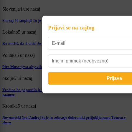
Slovenija
4 ure nazaj
Skoraj 40 stopinj! To je seznam temperaturnih rekordov po Sloveniji
Prijavi se na cajtng
Lokalno
5 ur nazaj
Ko misliš, da si videl že vse ... Na Dolenjskem izginila kar pokošena trava
Politika
5 ur nazaj
Pirc Musarjeva objavila odpustno pismo in odgovorila na govorice
okolje
5 ur nazaj
Vročina bo popustila le za kratek čas, Slovenijo čaka še vsaj deset dni sušnih
razmer
Kronika
5 ur nazaj
Novomeški škof Andrej Saje in sobratje duhovniki priljubljenemu Tonetu v
slovo