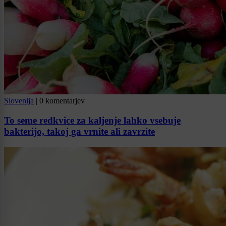
Slovenija
|
0 komentarjev
To seme redkvice za kaljenje lahko vsebuje
bakterijo, takoj ga vrnite ali zavrzite