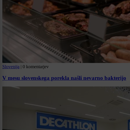
Slovenija
|
0 komentarjev
V mesu slovenskega porekla našli nevarno bakterijo