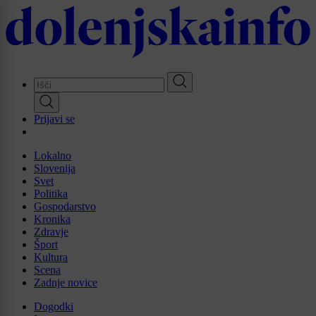
Skip
to
main
content
Prijavi se
Lokalno
Slovenija
Svet
Politika
Gospodarstvo
Kronika
Zdravje
Šport
Kultura
Scena
Zadnje novice
Dogodki