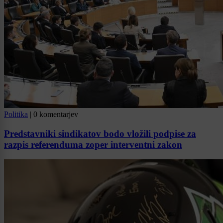
Politika
|
0 komentarjev
Predstavniki sindikatov bodo vložili podpise za
razpis referenduma zoper interventni zakon