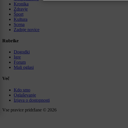
Kronika
Zdravje
Šport
Kultura
Scena
Zadnje novice
Rubrike
Dogodki
Igre
Forum
Mali oglasi
Več
Kdo smo
Oglaševanje
Izjava o dostopnosti
Vse pravice pridržane © 2026