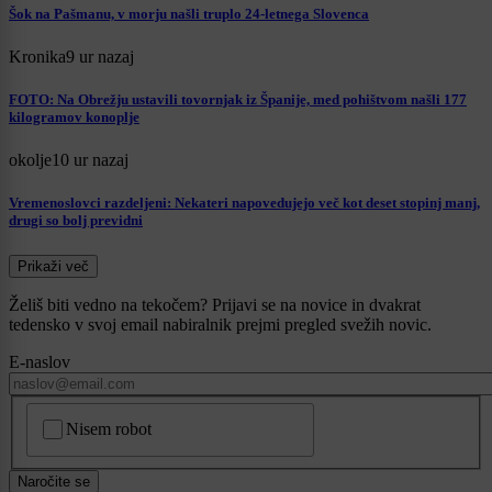
Šok na Pašmanu, v morju našli truplo 24-letnega Slovenca
Kronika
9 ur nazaj
FOTO: Na Obrežju ustavili tovornjak iz Španije, med pohištvom našli 177
kilogramov konoplje
okolje
10 ur nazaj
Vremenoslovci razdeljeni: Nekateri napovedujejo več kot deset stopinj manj,
drugi so bolj previdni
Prikaži več
Želiš biti vedno na tekočem? Prijavi se na novice in dvakrat
tedensko v svoj email nabiralnik prejmi pregled svežih novic.
E-naslov
CAPTCHA
Nisem robot
Naročite se