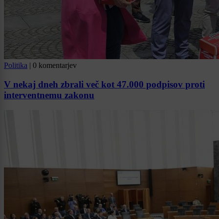
Politika
|
0 komentarjev
V nekaj dneh zbrali več kot 47.000 podpisov proti
interventnemu zakonu