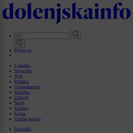
Skip
to
main
content
Prijavi se
Lokalno
Slovenija
Svet
Politika
Gospodarstvo
Kronika
Zdravje
Šport
Kultura
Scena
Zadnje novice
Dogodki