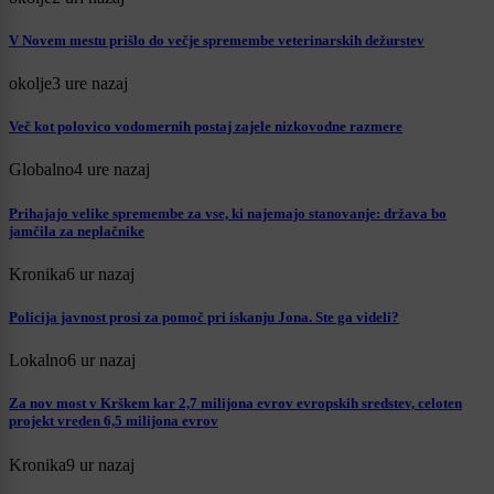
V Novem mestu prišlo do večje spremembe veterinarskih dežurstev
okolje
3 ure nazaj
Več kot polovico vodomernih postaj zajele nizkovodne razmere
Globalno
4 ure nazaj
Prihajajo velike spremembe za vse, ki najemajo stanovanje: država bo
jamčila za neplačnike
Kronika
6 ur nazaj
Policija javnost prosi za pomoč pri iskanju Jona. Ste ga videli?
Lokalno
6 ur nazaj
Za nov most v Krškem kar 2,7 milijona evrov evropskih sredstev, celoten
projekt vreden 6,5 milijona evrov
Kronika
9 ur nazaj