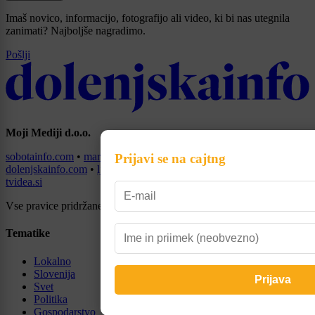
Imaš novico, informacijo, fotografijo ali video, ki bi nas utegnila
zanimati? Najboljše nagradimo.
Pošlji
Moji Mediji d.o.o.
sobotainfo.com
•
mariborinfo.com
•
ptujinfo.com
•
pomurec.com
•
Prijavi se na cajtng
dolenjskainfo.com
•
ljubljanainfo.com
•
gorenjskainfo.com
•
tvidea.si
Vse pravice pridržane © 2026
Tematike
Lokalno
Slovenija
Svet
Politika
Gospodarstvo