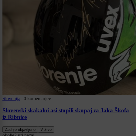
Slovenija
|
0 komentarjev
Slovenski skakalni asi stopili skupaj za Jaka Škofa
iz Ribnice
Zadnje objavljeno
V živo
okolje
2 uri nazaj