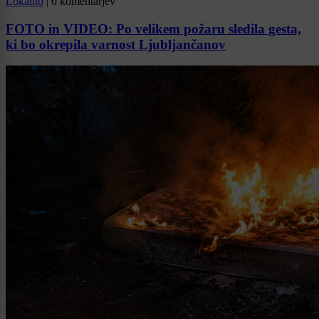
Lokalno
|
0 komentarjev
FOTO in VIDEO: Po velikem požaru sledila gesta,
ki bo okrepila varnost Ljubljančanov