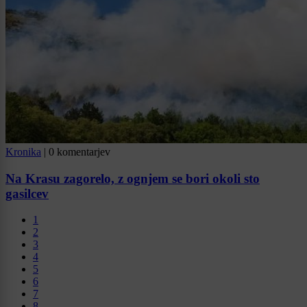
Kronika
|
0 komentarjev
Na Krasu zagorelo, z ognjem se bori okoli sto
gasilcev
1
2
3
4
5
6
7
8