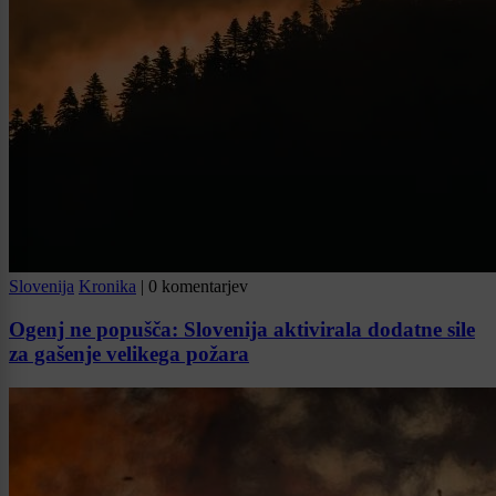
Slovenija
Kronika
|
0 komentarjev
Ogenj ne popušča: Slovenija aktivirala dodatne sile
za gašenje velikega požara