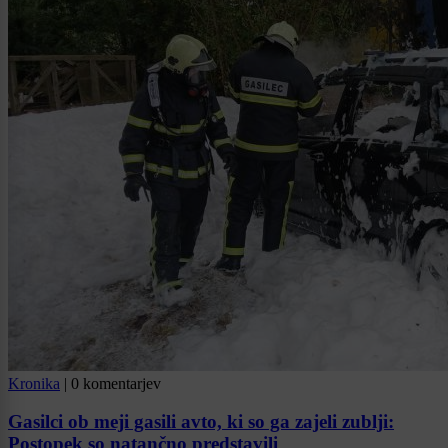
Kronika
|
0 komentarjev
Gasilci ob meji gasili avto, ki so ga zajeli zublji:
Postopek so natančno predstavili