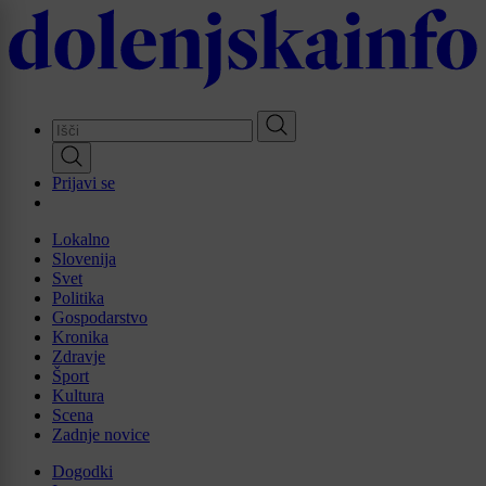
Skip
to
main
content
Prijavi se
Lokalno
Slovenija
Svet
Politika
Gospodarstvo
Kronika
Zdravje
Šport
Kultura
Scena
Zadnje novice
Dogodki