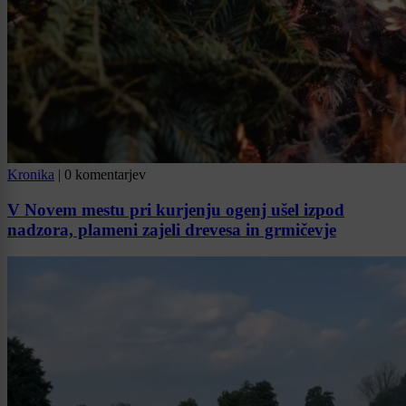
Kronika
|
0 komentarjev
V Novem mestu pri kurjenju ogenj ušel izpod
nadzora, plameni zajeli drevesa in grmičevje