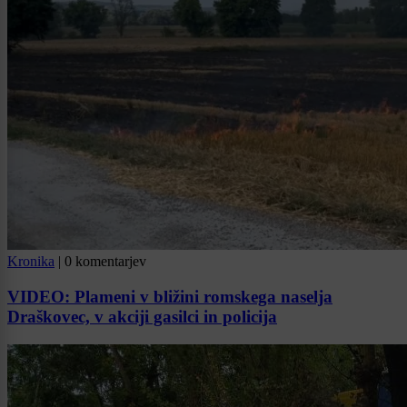
Kronika
|
0 komentarjev
VIDEO: Plameni v bližini romskega naselja
Draškovec, v akciji gasilci in policija