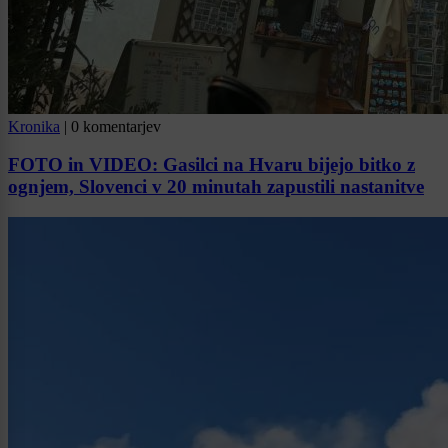
Kronika
|
0 komentarjev
FOTO in VIDEO: Gasilci na Hvaru bijejo bitko z
ognjem, Slovenci v 20 minutah zapustili nastanitve