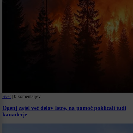
Svet
|
0 komentarjev
Ogenj zajel več delov Istre, na pomoč poklicali tudi
kanaderje