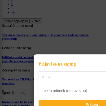
9
Zadnje objavljeno
V živo
Scena
16 minut nazaj
Merkur meša štrene v komunikaciji, ta znamenja bodo najbolj na
preizkušnji
Lokalno
3 ure nazaj
Odlični sosedski odnosi na Dolenjskem: Trimo ob koncu petnajstletne
pogodbe prenavlja športno dvorano v Mokronogu
Prijavi se na cajtng
Zdravje
14 ur nazaj
Nov trend na TikToku, ki skrbi strokovnjake: Ali so injekcije za porjavitev
resnične?
Šport
16 ur nazaj
Klara Lukan bo na evropskem prvenstvu ena od favoritk za medaljo: To je
napovedala Dolenjka