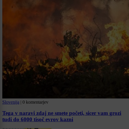
Slovenija
|
0 komentarjev
Tega v naravi zdaj ne smete početi, sicer vam grozi
tudi do 6000 tisoč evrov kazni