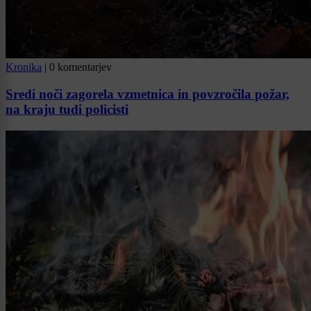
Kronika
|
0 komentarjev
Sredi noči zagorela vzmetnica in povzročila požar,
na kraju tudi policisti