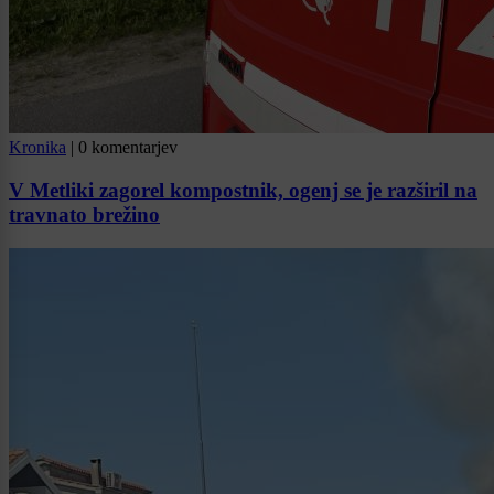
Kronika
|
0 komentarjev
V Metliki zagorel kompostnik, ogenj se je razširil na
travnato brežino