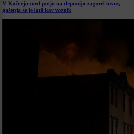
V Kočevju med potjo na deponijo zagorel tovor,
gašenja se je lotil kar voznik