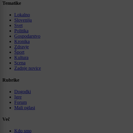
Tematike
Lokalno
Slovenija
Svet
Politika
Gospodarstvo
Kronika
Zdravje
Šport
Kultura
Scena
Zadnje novice
Rubrike
Dogodki
Igre
Forum
Mali oglasi
Več
Kdo smo