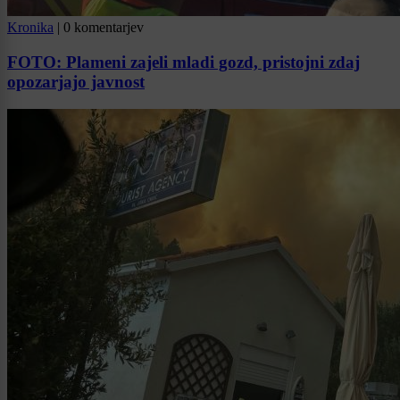
Kronika
|
0 komentarjev
FOTO: Plameni zajeli mladi gozd, pristojni zdaj
opozarjajo javnost