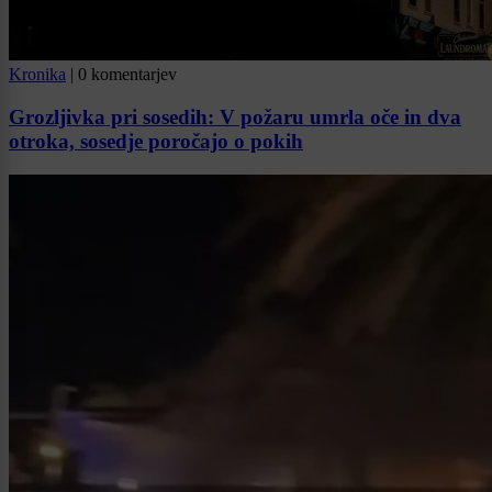
Kronika
|
0 komentarjev
Grozljivka pri sosedih: V požaru umrla oče in dva
otroka, sosedje poročajo o pokih