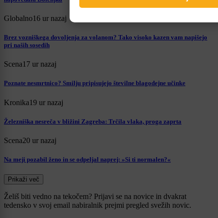
Globalno
16 ur nazaj
Brez vozniškega dovoljenja za volanom? Tako visoko kazen vam napišejo
pri naših sosedih
Scena
17 ur nazaj
Poznate nesmrtnico? Smilju pripisujejo številne blagodejne učinke
Kronika
19 ur nazaj
Železniška nesreča v bližini Zagreba: Trčila vlaka, proga zaprta
Scena
20 ur nazaj
Na meji pozabil ženo in se odpeljal naprej: »Si ti normalen?«
Prikaži več
Želiš biti vedno na tekočem? Prijavi se na novice in dvakrat
tedensko v svoj email nabiralnik prejmi pregled svežih novic.