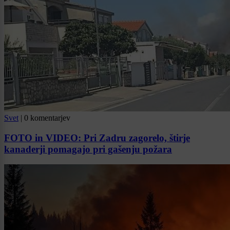
Svet
|
0 komentarjev
FOTO in VIDEO: Pri Zadru zagorelo, štirje
kanaderji pomagajo pri gašenju požara