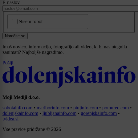
E-naslov
CAPTCHA
Nisem robot
Naročite se
Imaš novico, informacijo, fotografijo ali video, ki bi nas utegnila
zanimati? Najboljše nagradimo.
Pošlji
Moji Mediji d.o.o.
sobotainfo.com
•
mariborinfo.com
•
ptujinfo.com
•
pomurec.com
•
dolenjskainfo.com
•
ljubljanainfo.com
•
gorenjskainfo.com
•
tvidea.si
Vse pravice pridržane © 2026