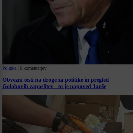
Politika
|
0 komentarjev
Obvezni testi na droge za politike in pregled
Golobovih zaposlitev - to je napoved Janše