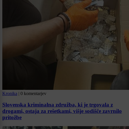
Kronika
|
0 komentarjev
Slovenska kriminalna združba, ki je trgovala z
drogami, ostaja za rešetkami, višje sodišče zavrnilo
pritožbe