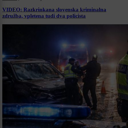
VIDEO: Razkrinkana slovenska kriminalna
združba, vpletena tudi dva policista