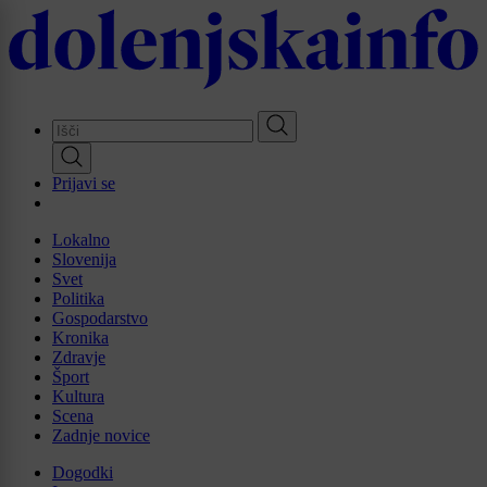
Skip
to
main
content
Prijavi se
Lokalno
Slovenija
Svet
Politika
Gospodarstvo
Kronika
Zdravje
Šport
Kultura
Scena
Zadnje novice
Dogodki