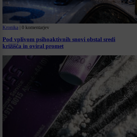
Kronika
|
0 komentarjev
Pod vplivom psihoaktivnih snovi obstal sredi
križišča in oviral promet