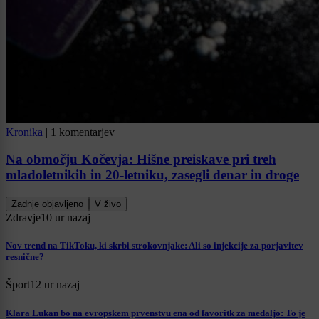
Kronika
|
1 komentarjev
Na območju Kočevja: Hišne preiskave pri treh
mladoletnikih in 20-letniku, zasegli denar in droge
Zadnje objavljeno
V živo
Zdravje
10 ur nazaj
Nov trend na TikToku, ki skrbi strokovnjake: Ali so injekcije za porjavitev
resnične?
Šport
12 ur nazaj
Klara Lukan bo na evropskem prvenstvu ena od favoritk za medaljo: To je