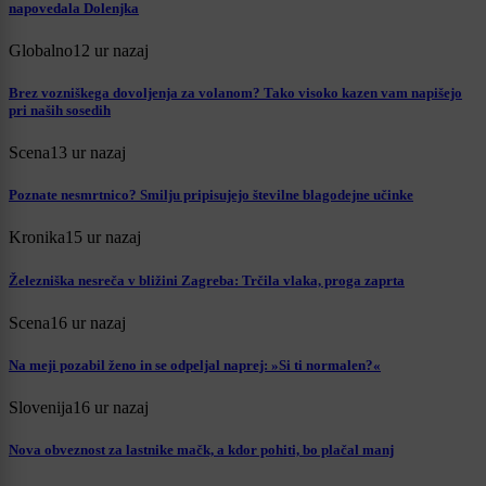
napovedala Dolenjka
Globalno
12 ur nazaj
Brez vozniškega dovoljenja za volanom? Tako visoko kazen vam napišejo
pri naših sosedih
Scena
13 ur nazaj
Poznate nesmrtnico? Smilju pripisujejo številne blagodejne učinke
Kronika
15 ur nazaj
Železniška nesreča v bližini Zagreba: Trčila vlaka, proga zaprta
Scena
16 ur nazaj
Na meji pozabil ženo in se odpeljal naprej: »Si ti normalen?«
Slovenija
16 ur nazaj
Nova obveznost za lastnike mačk, a kdor pohiti, bo plačal manj