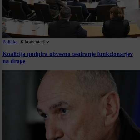
Politika
|
0 komentarjev
Koalicija podpira obvezno testiranje funkcionarjev
na droge