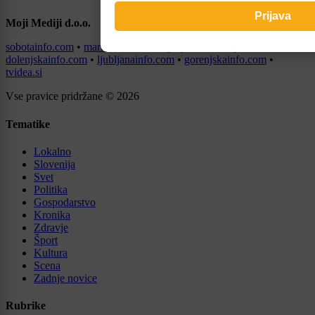
Moji Mediji d.o.o.
sobotainfo.com
•
mariborinfo.com
•
ptujinfo.com
•
pomurec.com
•
dolenjskainfo.com
•
ljubljanainfo.com
•
gorenjskainfo.com
•
tvidea.si
Vse pravice pridržane © 2026
Tematike
Lokalno
Slovenija
Svet
Politika
Gospodarstvo
Kronika
Zdravje
Šport
Kultura
Scena
Zadnje novice
Rubrike