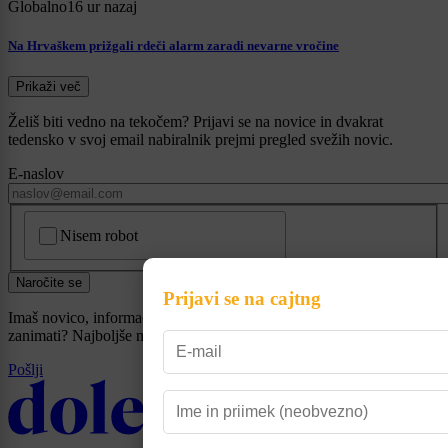
Globalno
16 ur nazaj
Na Hrvaškem prižgali rdeči alarm zaradi nevarne vročine
Prikaži več
Želiš biti vedno na tekočem? Prijavi se na novice in dvakrat
tedensko v svoj email nabiralnik prejmi pregled svežih novic.
E-naslov
CAPTCHA
Nisem robot
Naročite se
Prijavi se na cajtng
Imaš novico, informacijo, fotografijo ali video, ki bi nas utegnila
zanimati? Najboljše nagradimo.
Pošlji