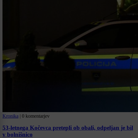
Kronika
|
0 komentarjev
53-letnega Kočevca pretepli ob obali, odpeljan je bil
v bolnišnico