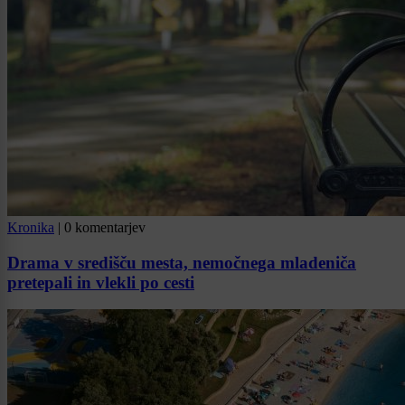
Kronika
|
0 komentarjev
Drama v središču mesta, nemočnega mladeniča
pretepali in vlekli po cesti