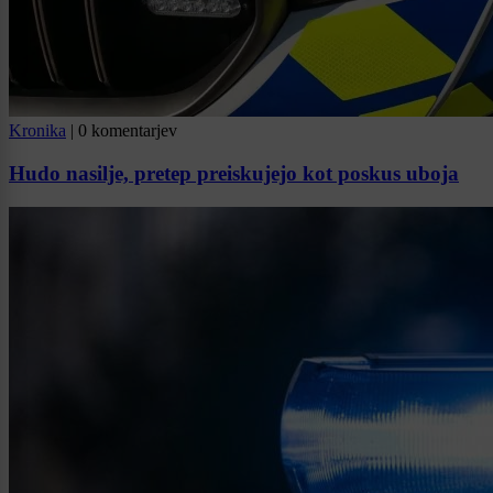
Kronika
|
0 komentarjev
Hudo nasilje, pretep preiskujejo kot poskus uboja