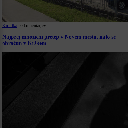
Kronika
|
0 komentarjev
Najprej množični pretep v Novem mestu, nato še
obračun v Krškem