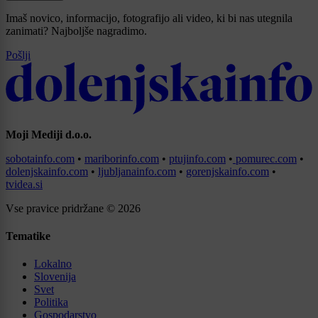
Imaš novico, informacijo, fotografijo ali video, ki bi nas utegnila
zanimati? Najboljše nagradimo.
Pošlji
Moji Mediji d.o.o.
sobotainfo.com
•
mariborinfo.com
•
ptujinfo.com
•
pomurec.com
•
dolenjskainfo.com
•
ljubljanainfo.com
•
gorenjskainfo.com
•
tvidea.si
Vse pravice pridržane © 2026
Tematike
Lokalno
Slovenija
Svet
Politika
Gospodarstvo