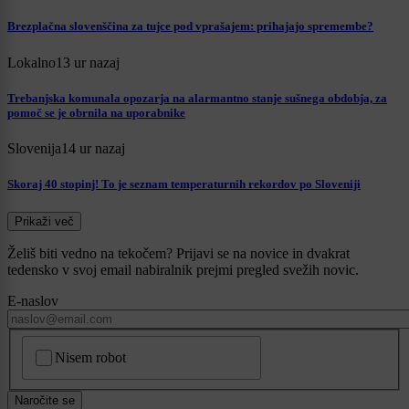
Brezplačna slovenščina za tujce pod vprašajem: prihajajo spremembe?
Lokalno
13 ur nazaj
Trebanjska komunala opozarja na alarmantno stanje sušnega obdobja, za
pomoč se je obrnila na uporabnike
Slovenija
14 ur nazaj
Skoraj 40 stopinj! To je seznam temperaturnih rekordov po Sloveniji
Prikaži več
Želiš biti vedno na tekočem? Prijavi se na novice in dvakrat
tedensko v svoj email nabiralnik prejmi pregled svežih novic.
E-naslov
CAPTCHA
Nisem robot
Naročite se