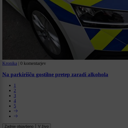
Kronika
|
0 komentarjev
Na parkirišču gostilne pretep zaradi alkohola
1
2
3
4
5
Zadnje objavljeno
V živo