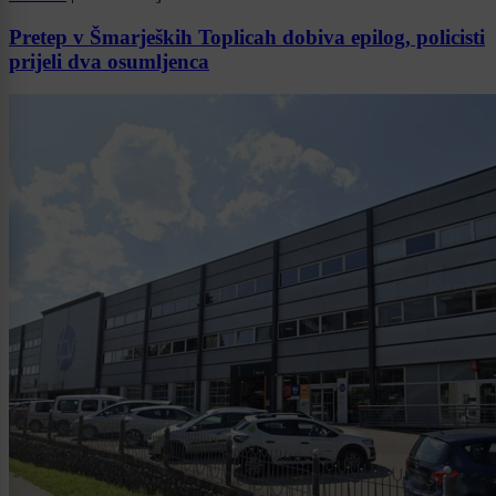
Pretep v Šmarjeških Toplicah dobiva epilog, policisti
prijeli dva osumljenca