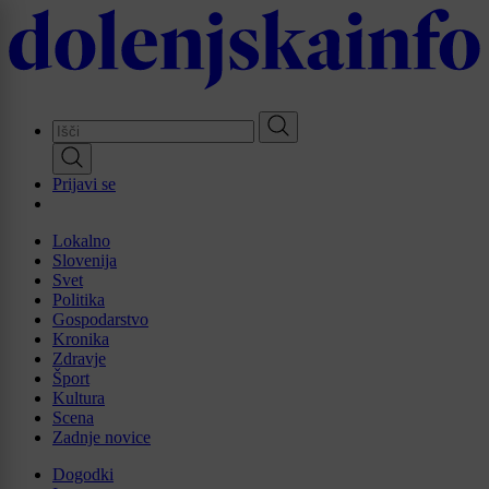
Skip
to
main
content
Prijavi se
Lokalno
Slovenija
Svet
Politika
Gospodarstvo
Kronika
Zdravje
Šport
Kultura
Scena
Zadnje novice
Dogodki