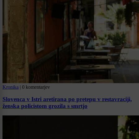
Kronika
|
0 komentarjev
Slovenca v Istri aretirana po pretepu v restavraciji,
ženska policistom grozila s smrtjo