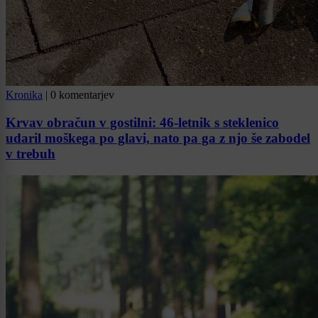
Kronika
|
0 komentarjev
Krvav obračun v gostilni: 46-letnik s steklenico
udaril moškega po glavi, nato pa ga z njo še zabodel
v trebuh