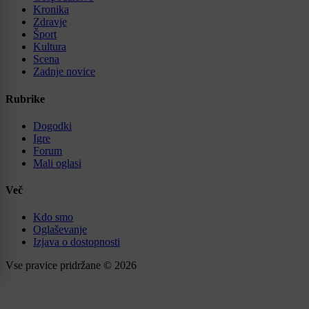
Kronika
Zdravje
Šport
Kultura
Scena
Zadnje novice
Rubrike
Dogodki
Igre
Forum
Mali oglasi
Več
Kdo smo
Oglaševanje
Izjava o dostopnosti
Vse pravice pridržane © 2026