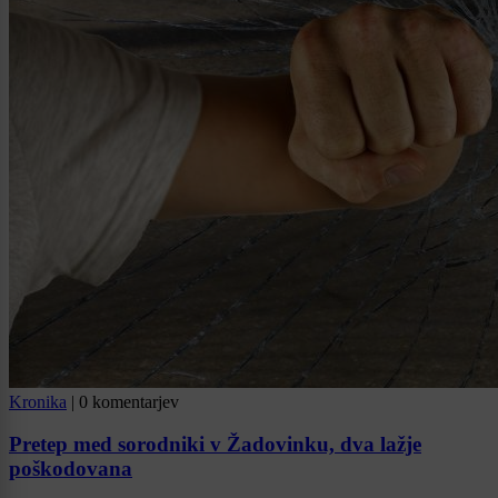
Kronika
|
0 komentarjev
Pretep med sorodniki v Žadovinku, dva lažje
poškodovana