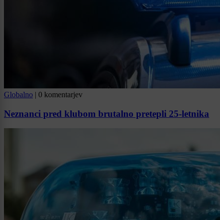
Globalno
|
0 komentarjev
Neznanci pred klubom brutalno pretepli 25-letnika