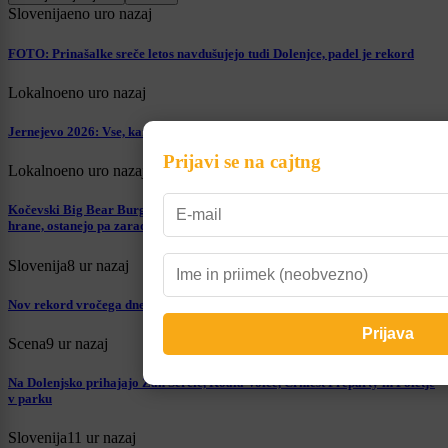
Slovenija
eno uro nazaj
FOTO: Prinašalke sreče letos navdušujejo tudi Dolenjce, padel je rekord
Lokalno
eno uro nazaj
Jernejevo 2026: Vse, kar morate vedeti na enem mestu
Prijavi se na cajtng
Lokalno
eno uro nazaj
Kočevski Big Bear Burgerji osvojili Dolenjsko: »Ljudje se vračajo zaradi
hrane, ostanejo pa zaradi odnosa«
Slovenija
8 ur nazaj
Nov rekord vročega dne? Toliko stopinj so izmerili v Novem mestu
Scena
9 ur nazaj
Na Dolenjsko prihajajo Žan Serčič, Koala Voice, Črnfest Preparty in Poletje
v parku
Slovenija
11 ur nazaj