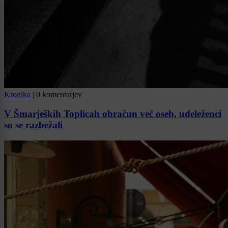
Kronika
|
0 komentarjev
V Šmarjeških Toplicah obračun več oseb, udeleženci
so se razbežali