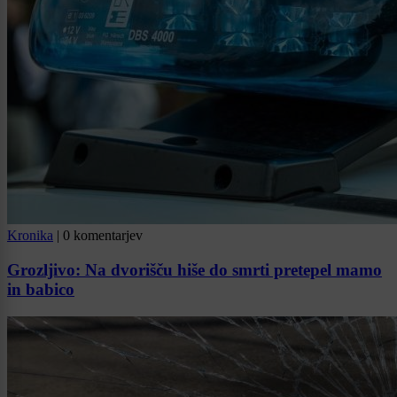
Kronika
|
0 komentarjev
Grozljivo: Na dvorišču hiše do smrti pretepel mamo
in babico