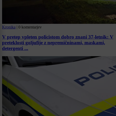
Kronika
|
0 komentarjev
V pretep vpleten policistom dobro znani 37-letnik: V
preteklosti goljufije z nepremičninami, maskami,
detergenti ...