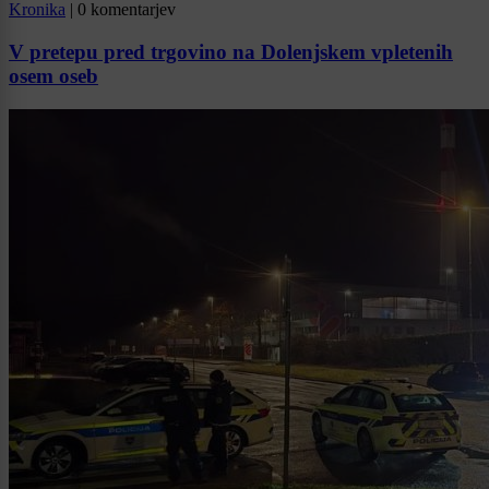
Kronika
|
0 komentarjev
V pretepu pred trgovino na Dolenjskem vpletenih
osem oseb