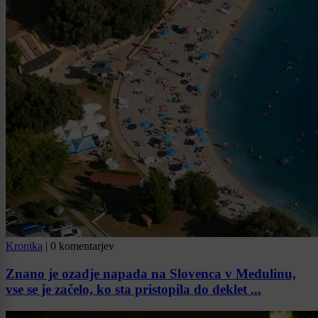
Kronika
|
0 komentarjev
Znano je ozadje napada na Slovenca v Medulinu,
vse se je začelo, ko sta pristopila do deklet ...