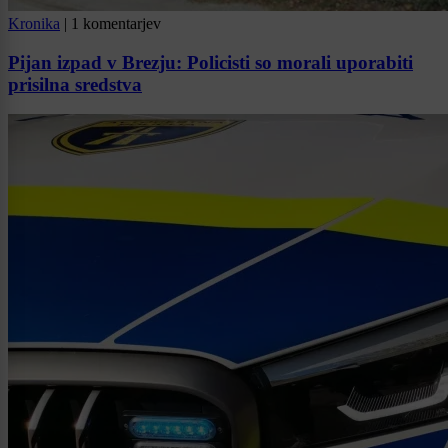
Kronika
|
1 komentarjev
Pijan izpad v Brezju: Policisti so morali uporabiti
prisilna sredstva