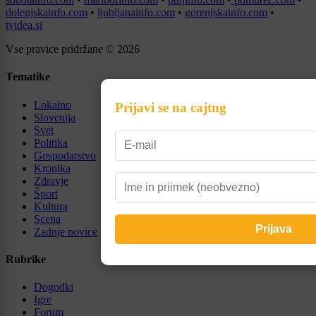
dolenjskainfo.com
•
ljubljanainfo.com
•
gorenjskainfo.com
•
tvidea.si
Vse pravice pridržane © 2026
Tematike
Lokalno
Prijavi se na cajtng
Slovenija
Svet
Politika
Gospodarstvo
Kronika
Zdravje
Šport
Kultura
Scena
Zadnje novice
Rubrike
Dogodki
Igre
Forum