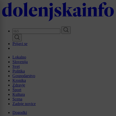
Skip
to
main
content
Prijavi se
Lokalno
Slovenija
Svet
Politika
Gospodarstvo
Kronika
Zdravje
Šport
Kultura
Scena
Zadnje novice
Dogodki