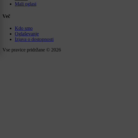
Mali oglasi
Več
Kdo smo
Oglaševanje
Izjava o dostopnosti
Vse pravice pridržane © 2026