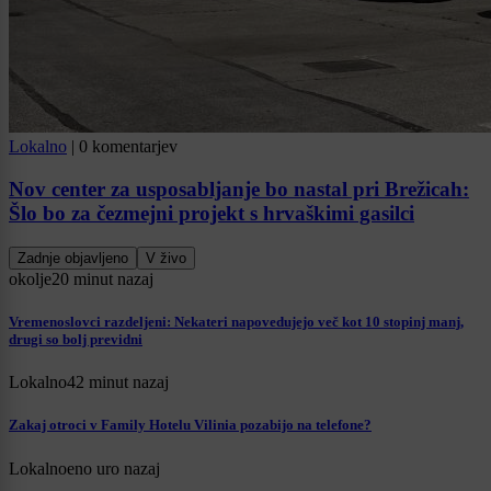
Lokalno
|
0 komentarjev
Nov center za usposabljanje bo nastal pri Brežicah:
Šlo bo za čezmejni projekt s hrvaškimi gasilci
Zadnje objavljeno
V živo
okolje
20 minut nazaj
Vremenoslovci razdeljeni: Nekateri napovedujejo več kot 10 stopinj manj,
drugi so bolj previdni
Lokalno
42 minut nazaj
Zakaj otroci v Family Hotelu Vilinia pozabijo na telefone?
Lokalno
eno uro nazaj