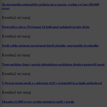
Na novomeško pokopališče prihaja nova ograja, vredna več kot 100.000
evrov
Kronika
2 uri nazaj
Pretresljivo slovo: Pri komaj 24 letih umrl nekdanji igralec Krke
Kronika
2 uri nazaj
Sredi velike požarne ogroženosti kurili plastiko, pnevmatike in odpadke
Kronika
2 uri nazaj
Trem moškim vlom v garaže dolenjskega gasilskega društva preprečil sosed
Kronika
2 uri nazaj
V Novem mestu otrok z e-skirojem trčil v avtomobil in se hudo poškodoval
Kronika
3 ure nazaj
Ukraden 12.000 evrov vreden motokros našli v gozdu