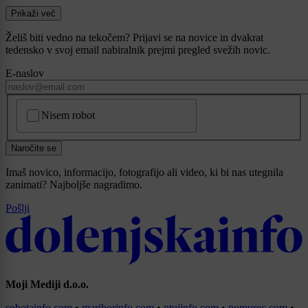
Prikaži več
Želiš biti vedno na tekočem? Prijavi se na novice in dvakrat
tedensko v svoj email nabiralnik prejmi pregled svežih novic.
E-naslov
CAPTCHA
Nisem robot
Naročite se
Imaš novico, informacijo, fotografijo ali video, ki bi nas utegnila
zanimati? Najboljše nagradimo.
Pošlji
Moji Mediji d.o.o.
sobotainfo.com
•
mariborinfo.com
•
ptujinfo.com
•
pomurec.com
•