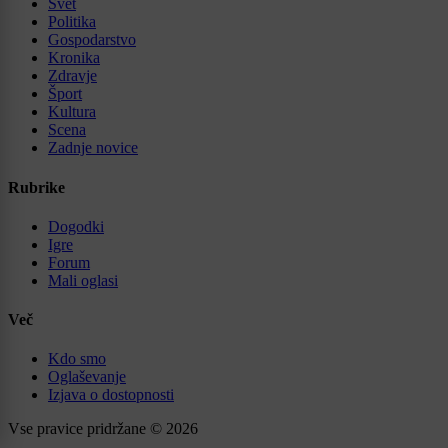
Svet
Politika
Gospodarstvo
Kronika
Zdravje
Šport
Kultura
Scena
Zadnje novice
Rubrike
Dogodki
Igre
Forum
Mali oglasi
Več
Kdo smo
Oglaševanje
Izjava o dostopnosti
Vse pravice pridržane © 2026