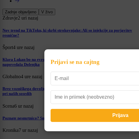
Zadnje objavljeno
V živo
Zdravje
2 uri nazaj
Nov trend na TikToku, ki skrbi strokovnjake: Ali so injekcije za porjavitev
resnične?
Šport
4 ure nazaj
Klara Lukan bo na evropskem prvenstvu ena od favoritk za medaljo: To je
Prijavi se na cajtng
napovedala Dolenjka
Globalno
4 ure nazaj
Brez vozniškega dovoljenja za volanom? Tako visoko kazen vam napišejo
pri naših sosedih
Scena
6 ur nazaj
Poznate nesmrtnico? Smilju pripisujejo številne blagodejne učinke
Kronika
7 ur nazaj