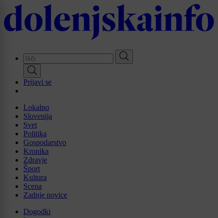
Skip
to
main
content
Prijavi se
Lokalno
Slovenija
Svet
Politika
Gospodarstvo
Kronika
Zdravje
Šport
Kultura
Scena
Zadnje novice
Dogodki