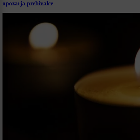
opozarja prebivalce