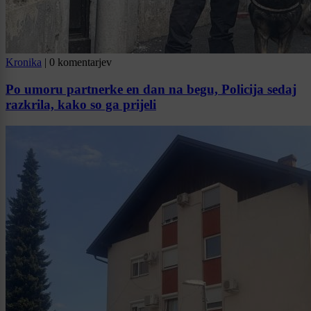
Kronika
|
0 komentarjev
Po umoru partnerke en dan na begu, Policija sedaj
razkrila, kako so ga prijeli