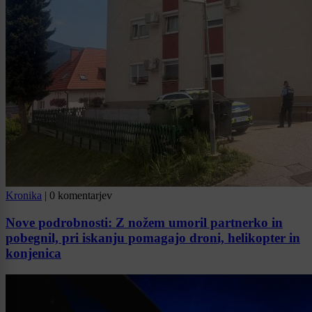
Kronika
|
0 komentarjev
Nove podrobnosti: Z nožem umoril partnerko in
pobegnil, pri iskanju pomagajo droni, helikopter in
konjenica