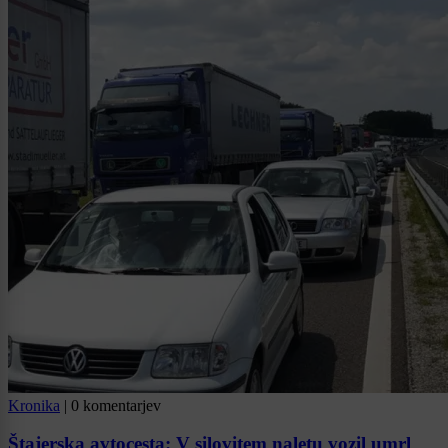
Kronika
|
0 komentarjev
Štajerska avtocesta: V silovitem naletu vozil umrl