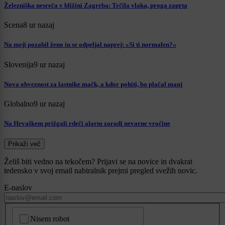
Železniška nesreča v bližini Zagreba: Trčila vlaka, proga zaprta
Scena
8 ur nazaj
Na meji pozabil ženo in se odpeljal naprej: »Si ti normalen?«
Slovenija
9 ur nazaj
Nova obveznost za lastnike mačk, a kdor pohiti, bo plačal manj
Globalno
9 ur nazaj
Na Hrvaškem prižgali rdeči alarm zaradi nevarne vročine
Prikaži več
Želiš biti vedno na tekočem? Prijavi se na novice in dvakrat
tedensko v svoj email nabiralnik prejmi pregled svežih novic.
E-naslov
CAPTCHA
Nisem robot