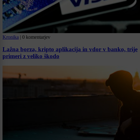
Kronika
|
0 komentarjev
Lažna borza, kripto aplikacija in vdor v banko, trije
primeri z veliko škodo