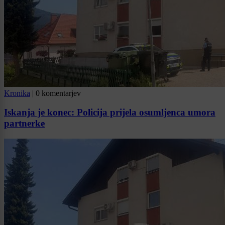
Kronika
|
0 komentarjev
Iskanja je konec: Policija prijela osumljenca umora
partnerke