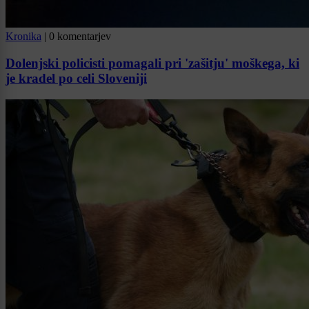
Kronika
|
0 komentarjev
Dolenjski policisti pomagali pri 'zašitju' moškega, ki
je kradel po celi Sloveniji