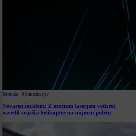
Kronika
|
0 komentarjev
Nevaren incident: Z močnim laserjem večkrat
osvetlil vojaški helikopter na nujnem poletu