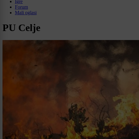
Igre
Forum
Mali oglasi
PU Celje