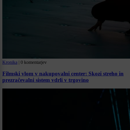
Kronika
|
0 komentarjev
Filmski vlom v nakupovalni center: Skozi streho in
prezračevalni sistem vdrli v trgovino