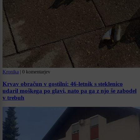
Kronika
|
0 komentarjev
Krvav obračun v gostilni: 46-letnik s steklenico
udaril moškega po glavi, nato pa ga z njo še zabodel
v trebuh