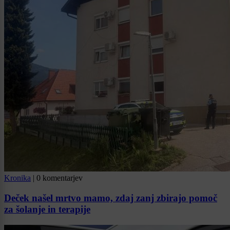
Kronika
|
0 komentarjev
Deček našel mrtvo mamo, zdaj zanj zbirajo pomoč
za šolanje in terapije