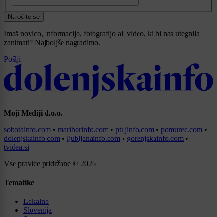
Naročite se
Imaš novico, informacijo, fotografijo ali video, ki bi nas utegnila
zanimati? Najboljše nagradimo.
Pošlji
Moji Mediji d.o.o.
sobotainfo.com
•
mariborinfo.com
•
ptujinfo.com
•
pomurec.com
•
dolenjskainfo.com
•
ljubljanainfo.com
•
gorenjskainfo.com
•
tvidea.si
Vse pravice pridržane © 2026
Tematike
Lokalno
Slovenija