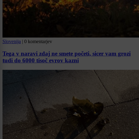
Slovenija
|
0 komentarjev
Tega v naravi zdaj ne smete početi, sicer vam grozi
tudi do 6000 tisoč evrov kazni