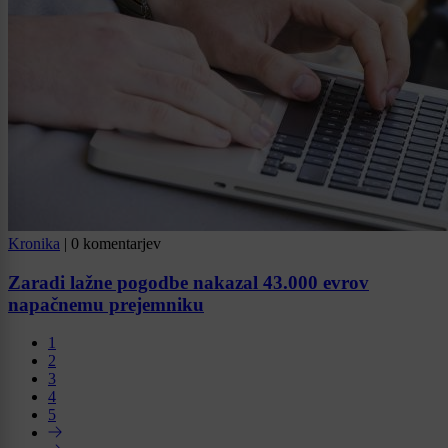
Kronika
|
0 komentarjev
Zaradi lažne pogodbe nakazal 43.000 evrov
napačnemu prejemniku
1
2
3
4
5