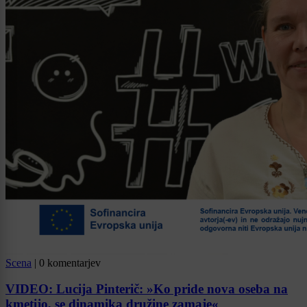
Scena
|
0 komentarjev
VIDEO: Lucija Pinterič: »Ko pride nova oseba na
kmetijo, se dinamika družine zamaje«