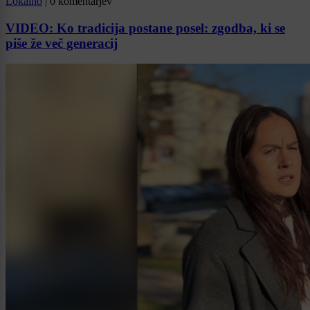
Lokalno
|
0 komentarjev
VIDEO: Ko tradicija postane posel: zgodba, ki se
piše že več generacij