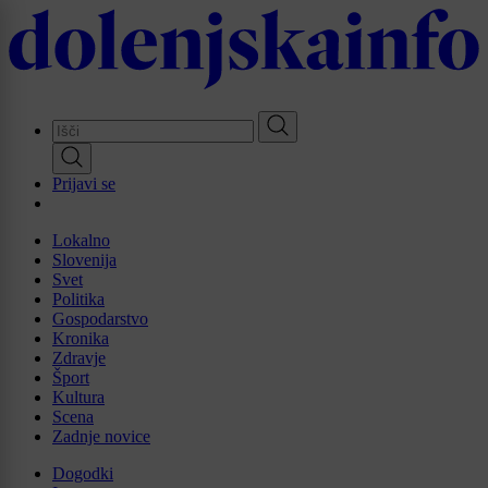
Skip
to
main
content
Prijavi se
Lokalno
Slovenija
Svet
Politika
Gospodarstvo
Kronika
Zdravje
Šport
Kultura
Scena
Zadnje novice
Dogodki