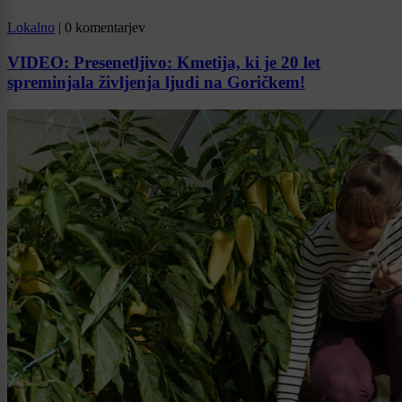
Lokalno
|
0 komentarjev
VIDEO: Presenetljivo: Kmetija, ki je 20 let
spreminjala življenja ljudi na Goričkem!