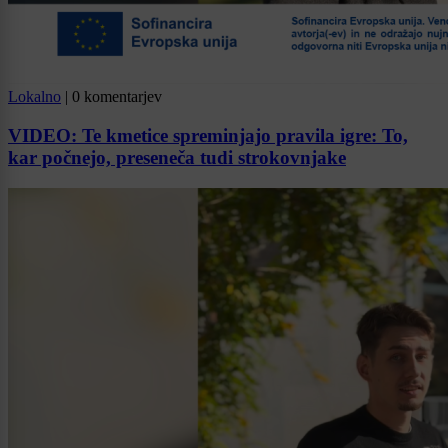
Lokalno
|
0 komentarjev
VIDEO: Te kmetice spreminjajo pravila igre: To,
kar počnejo, preseneča tudi strokovnjake