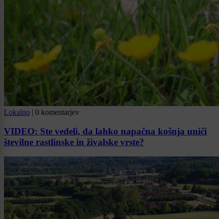
Lokalno
|
0 komentarjev
VIDEO: Ste vedeli, da lahko napačna košnja uniči
številne rastlinske in živalske vrste?