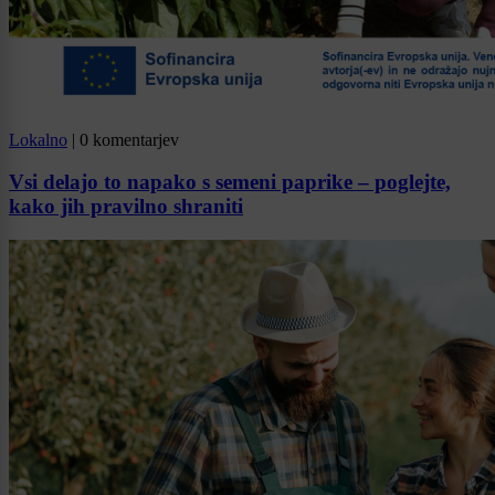
Lokalno
|
0 komentarjev
Vsi delajo to napako s semeni paprike – poglejte,
kako jih pravilno shraniti