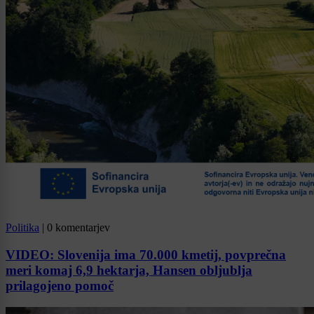
Politika
|
0 komentarjev
VIDEO: Slovenija ima 70.000 kmetij, povprečna
meri komaj 6,9 hektarja, Hansen obljublja
prilagojeno pomoč