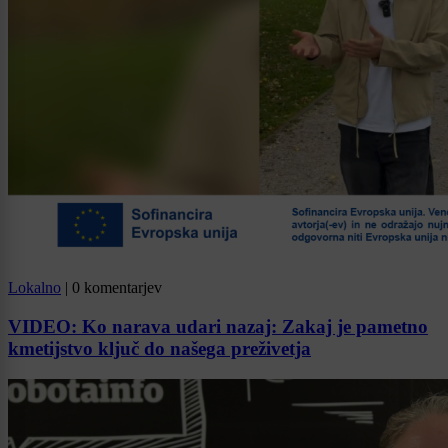
Lokalno
|
0 komentarjev
VIDEO: Ko narava udari nazaj: Zakaj je pametno
kmetijstvo ključ do našega preživetja