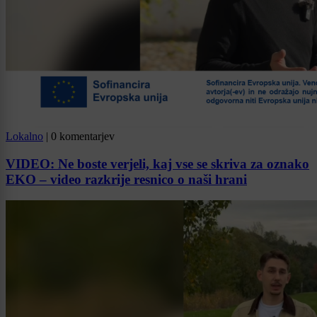
Lokalno
|
0 komentarjev
VIDEO: Ne boste verjeli, kaj vse se skriva za oznako
EKO – video razkrije resnico o naši hrani