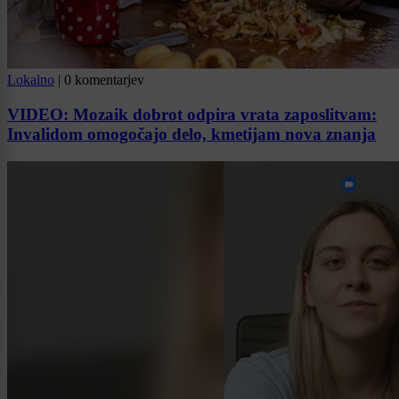
Lokalno
|
0 komentarjev
VIDEO: Mozaik dobrot odpira vrata zaposlitvam:
Invalidom omogočajo delo, kmetijam nova znanja