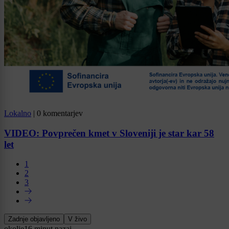
Lokalno
|
0 komentarjev
VIDEO: Povprečen kmet v Sloveniji je star kar 58
let
1
2
3
Zadnje objavljeno
V živo
okolje
16 minut nazaj