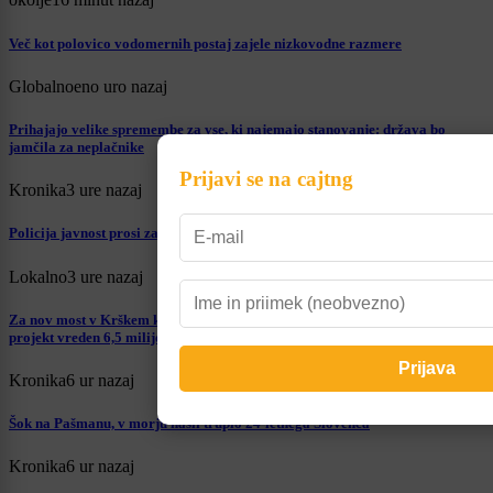
Več kot polovico vodomernih postaj zajele nizkovodne razmere
Globalno
eno uro nazaj
Prihajajo velike spremembe za vse, ki najemajo stanovanje: država bo
jamčila za neplačnike
Prijavi se na cajtng
Kronika
3 ure nazaj
Policija javnost prosi za pomoč pri iskanju Jona. Ste ga videli?
Lokalno
3 ure nazaj
Za nov most v Krškem kar 2,7 milijona evrov evropskih sredstev, celoten
projekt vreden 6,5 milijona evrov
Kronika
6 ur nazaj
Šok na Pašmanu, v morju našli truplo 24-letnega Slovenca
Kronika
6 ur nazaj