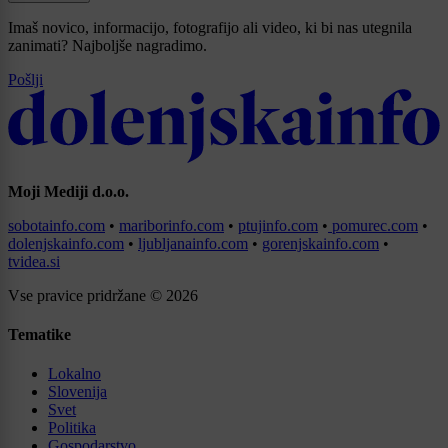
Imaš novico, informacijo, fotografijo ali video, ki bi nas utegnila
zanimati? Najboljše nagradimo.
Pošlji
Moji Mediji d.o.o.
sobotainfo.com
•
mariborinfo.com
•
ptujinfo.com
•
pomurec.com
•
dolenjskainfo.com
•
ljubljanainfo.com
•
gorenjskainfo.com
•
tvidea.si
Vse pravice pridržane © 2026
Tematike
Lokalno
Slovenija
Svet
Politika
Gospodarstvo