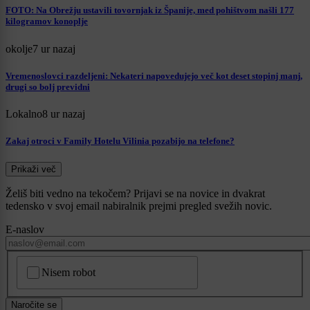
FOTO: Na Obrežju ustavili tovornjak iz Španije, med pohištvom našli 177
kilogramov konoplje
okolje
7 ur nazaj
Vremenoslovci razdeljeni: Nekateri napovedujejo več kot deset stopinj manj,
drugi so bolj previdni
Lokalno
8 ur nazaj
Zakaj otroci v Family Hotelu Vilinia pozabijo na telefone?
Prikaži več
Želiš biti vedno na tekočem? Prijavi se na novice in dvakrat
tedensko v svoj email nabiralnik prejmi pregled svežih novic.
E-naslov
CAPTCHA
Nisem robot
Naročite se