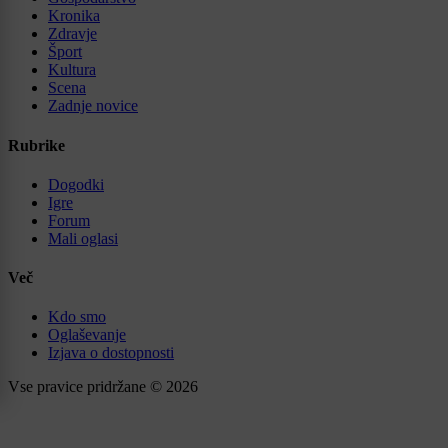
Kronika
Zdravje
Šport
Kultura
Scena
Zadnje novice
Rubrike
Dogodki
Igre
Forum
Mali oglasi
Več
Kdo smo
Oglaševanje
Izjava o dostopnosti
Vse pravice pridržane © 2026