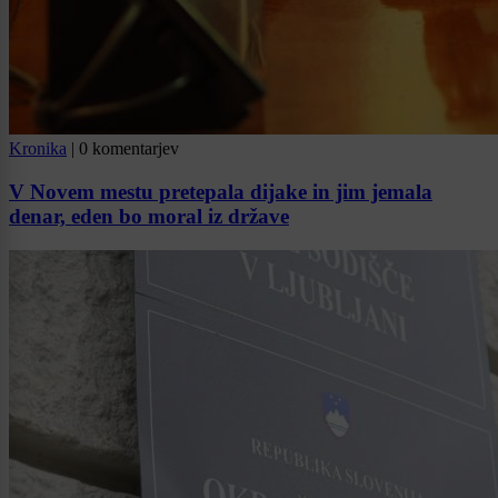
Kronika
|
0 komentarjev
V Novem mestu pretepala dijake in jim jemala
denar, eden bo moral iz države