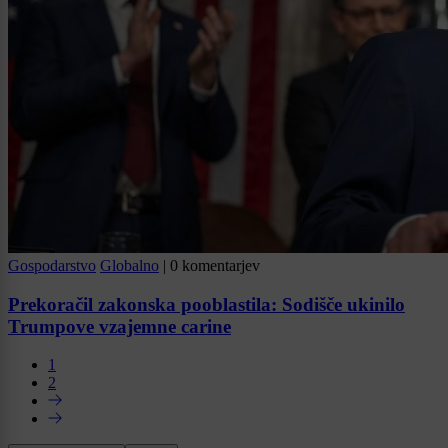
Gospodarstvo
Globalno
|
0 komentarjev
Prekoračil zakonska pooblastila: Sodišče ukinilo
Trumpove vzajemne carine
1
2