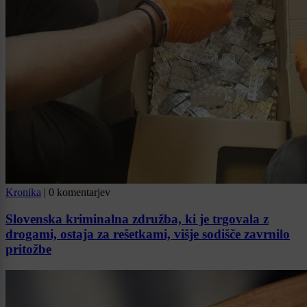
Kronika
|
0 komentarjev
Slovenska kriminalna združba, ki je trgovala z
drogami, ostaja za rešetkami, višje sodišče zavrnilo
pritožbe