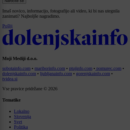
Naročite se
Imaš novico, informacijo, fotografijo ali video, ki bi nas utegnila
zanimati? Najboljše nagradimo.
Pošlji
Moji Mediji d.o.o.
sobotainfo.com
•
mariborinfo.com
•
ptujinfo.com
•
pomurec.com
•
dolenjskainfo.com
•
ljubljanainfo.com
•
gorenjskainfo.com
•
tvidea.si
Vse pravice pridržane © 2026
Tematike
Lokalno
Slovenija
Svet
Politika