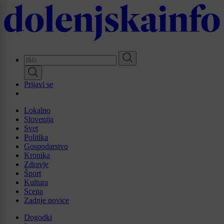
Skip
to
main
content
Prijavi se
Lokalno
Slovenija
Svet
Politika
Gospodarstvo
Kronika
Zdravje
Šport
Kultura
Scena
Zadnje novice
Dogodki