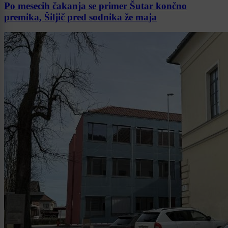
Po mesecih čakanja se primer Šutar končno
premika, Šiljič pred sodnika že maja