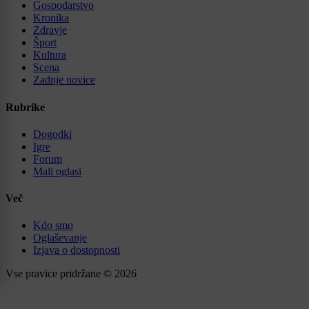
Gospodarstvo
Kronika
Zdravje
Šport
Kultura
Scena
Zadnje novice
Rubrike
Dogodki
Igre
Forum
Mali oglasi
Več
Kdo smo
Oglaševanje
Izjava o dostopnosti
Vse pravice pridržane © 2026