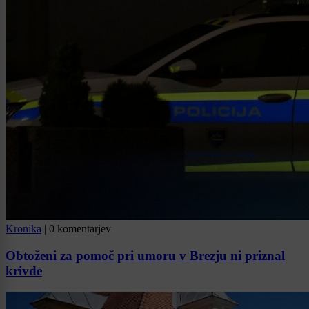
Kronika
|
0 komentarjev
Obtoženi za pomoč pri umoru v Brezju ni priznal
krivde