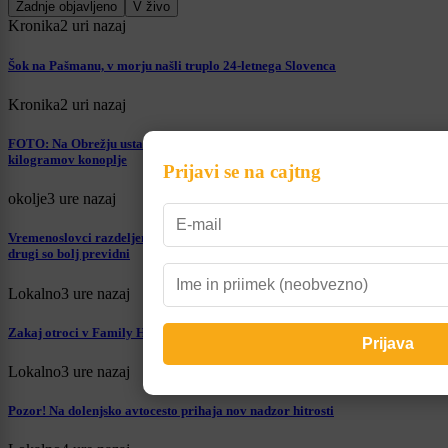
Zadnje objavljeno
V živo
Kronika
2 uri nazaj
Šok na Pašmanu, v morju našli truplo 24-letnega Slovenca
Kronika
2 uri nazaj
FOTO: Na Obrežju ustavili tovornjak iz Španije, med pohištvom našli 177
kilogramov konoplje
Prijavi se na cajtng
okolje
3 ure nazaj
Vremenoslovci razdeljeni: Nekateri napovedujejo več kot deset stopinj manj,
drugi so bolj previdni
Lokalno
3 ure nazaj
Zakaj otroci v Family Hotelu Vilinia pozabijo na telefone?
Lokalno
3 ure nazaj
Pozor! Na dolenjsko avtocesto prihaja nov nadzor hitrosti