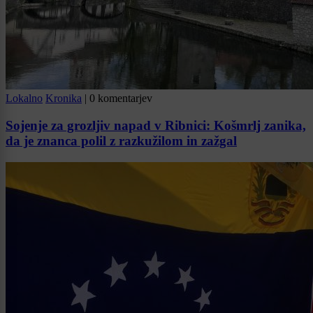
Lokalno
Kronika
|
0 komentarjev
Sojenje za grozljiv napad v Ribnici: Košmrlj zanika,
da je znanca polil z razkužilom in zažgal