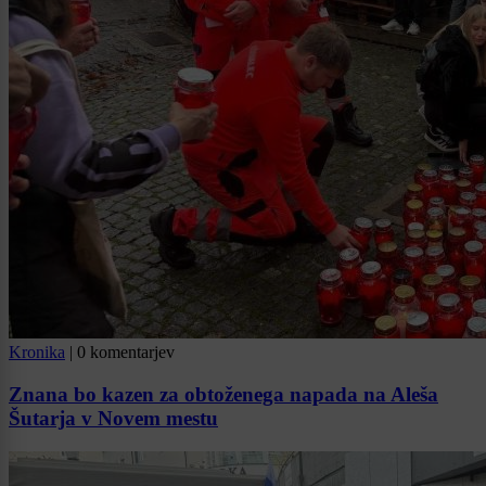
Kronika
|
0 komentarjev
Znana bo kazen za obtoženega napada na Aleša
Šutarja v Novem mestu