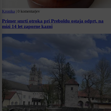
Kronika
|
0 komentarjev
Primer smrti otroka pri Preboldu ostaja odprt, na
mizi 14 let zaporne kazni