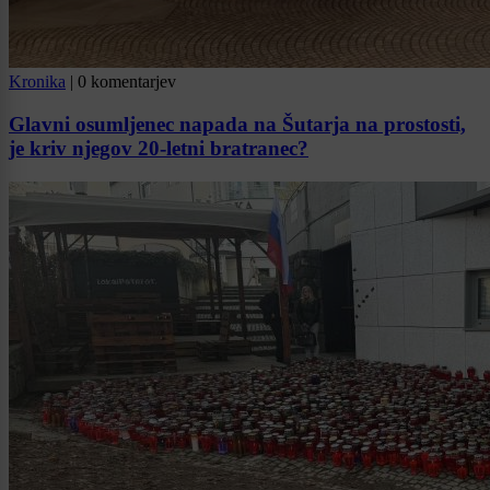
Kronika
|
0 komentarjev
Glavni osumljenec napada na Šutarja na prostosti,
je kriv njegov 20-letni bratranec?