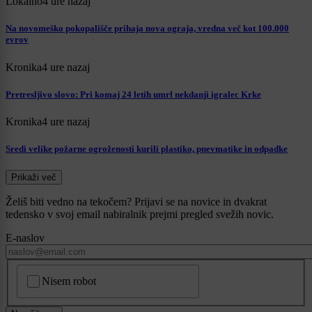
Lokalno
4 ure nazaj
Na novomeško pokopališče prihaja nova ograja, vredna več kot 100.000
evrov
Kronika
4 ure nazaj
Pretresljivo slovo: Pri komaj 24 letih umrl nekdanji igralec Krke
Kronika
4 ure nazaj
Sredi velike požarne ogroženosti kurili plastiko, pnevmatike in odpadke
Prikaži več
Želiš biti vedno na tekočem? Prijavi se na novice in dvakrat
tedensko v svoj email nabiralnik prejmi pregled svežih novic.
E-naslov
CAPTCHA
Nisem robot