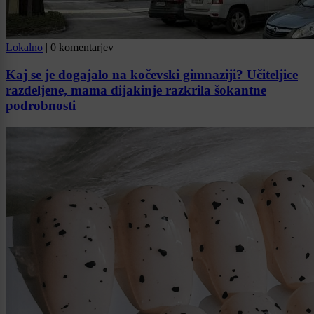
Lokalno
|
0 komentarjev
Kaj se je dogajalo na kočevski gimnaziji? Učiteljice
razdeljene, mama dijakinje razkrila šokantne
podrobnosti