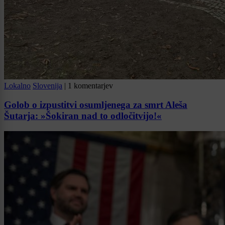
Lokalno
Slovenija
|
1 komentarjev
Golob o izpustitvi osumljenega za smrt Aleša
Šutarja: »Šokiran nad to odločitvijo!«