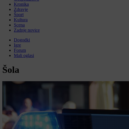
Kronika
Zdravje
Šport
Kultura
Scena
Zadnje novice
Dogodki
Igre
Forum
Mali oglasi
Šola