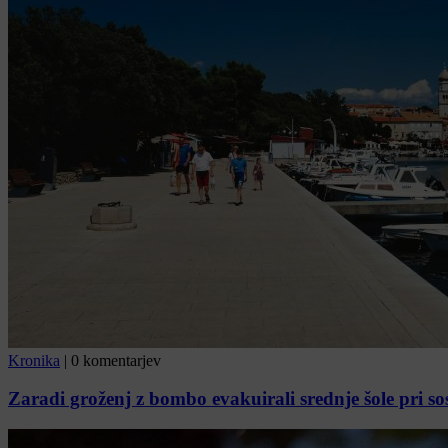
Kronika
|
0 komentarjev
Zaradi groženj z bombo evakuirali srednje šole pri s