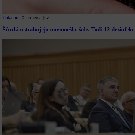
Lokalno
|
0 komentarjev
Ščurki ustrahujejo novomeške šole. Tudi 12 dezinfekcij