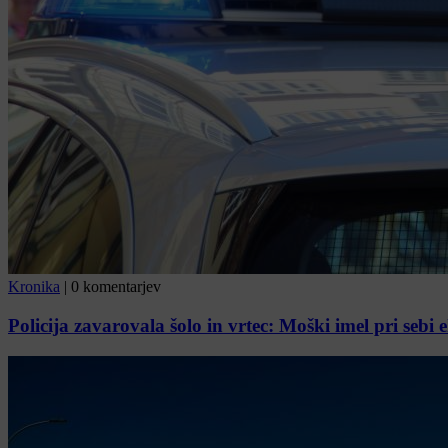
Kronika
|
0 komentarjev
Policija zavarovala šolo in vrtec: Moški imel pri sebi