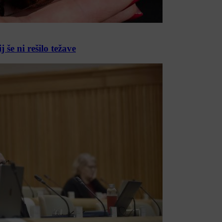
 še ni rešilo težave