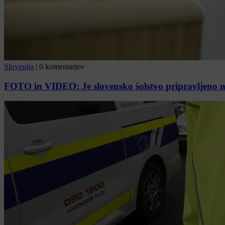
Slovenija
|
0 komentarjev
FOTO in VIDEO: Je slovensko šolstvo pripravljeno n