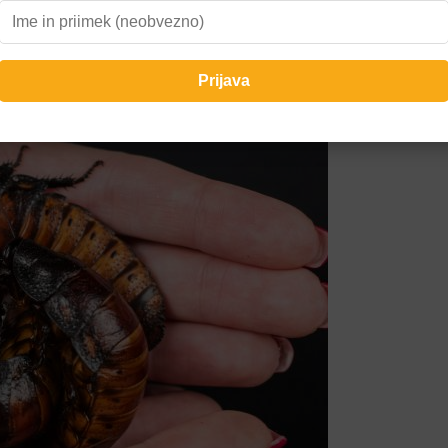
, policija sprožila vse nujne ukrepe