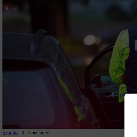
Kronika
|
0 komentarjev