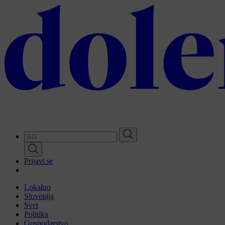
Skip
to
main
content
Prijavi se
Lokalno
Slovenija
Svet
Politika
Gospodarstvo