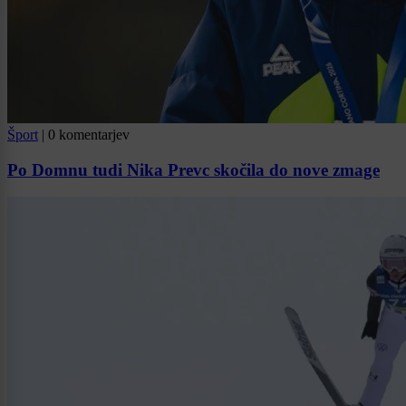
Šport
|
0 komentarjev
Po Domnu tudi Nika Prevc skočila do nove zmage