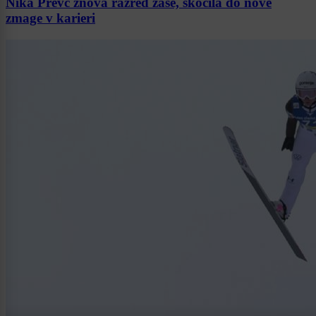
Nika Prevc znova razred zase, skočila do nove
zmage v karieri