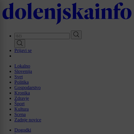
Skip
to
main
content
Prijavi se
Lokalno
Slovenija
Svet
Politika
Gospodarstvo
Kronika
Zdravje
Šport
Kultura
Scena
Zadnje novice
Dogodki