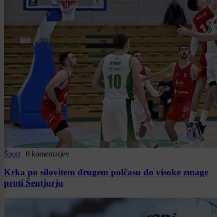
Šport
|
0 komentarjev
Krka po silovitem drugem polčasu do visoke zmage
proti Šentjurju