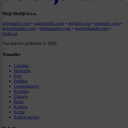
Moji Mediji d.o.o.
sobotainfo.com
•
mariborinfo.com
•
ptujinfo.com
•
pomurec.com
•
dolenjskainfo.com
•
ljubljanainfo.com
•
gorenjskainfo.com
•
tvidea.si
Vse pravice pridržane © 2026
Tematike
Lokalno
Slovenija
Svet
Politika
Gospodarstvo
Kronika
Zdravje
Šport
Kultura
Scena
Zadnje novice