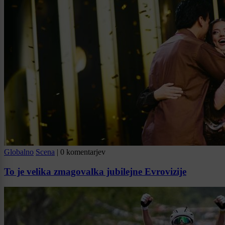
Globalno
Scena
|
0 komentarjev
To je velika zmagovalka jubilejne Evrovizije