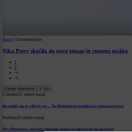
Šport
|
0 komentarjev
Nika Prevc skočila do nove zmage in rumene majice
1
2
Zadnje objavljeno
V živo
Lokalno
21 minut nazaj
Ko misliš, da si videl že vse ... Na Dolenjskem izginila kar pokošena trava
Politika
29 minut nazaj
Pirc Musarjeva objavila odpustno pismo in odgovorila na govorice