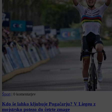
Šport
|
0 komentarjev
Kdo še lahko kljubuje Pogačarju? V Liegeu z
mojstrsko potezo do četrte zmage