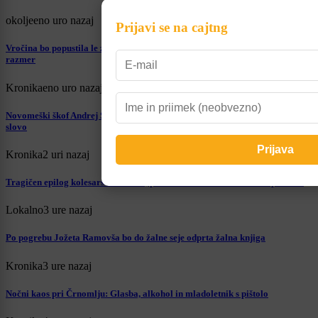
okolje
eno uro nazaj
Prijavi se na cajtng
Vročina bo popustila le za kratek čas, Slovenijo čaka še vsaj deset dni sušnih
razmer
Kronika
eno uro nazaj
Novomeški škof Andrej Saje in sobratje duhovniki priljubljenemu Tonetu v
slovo
Kronika
2 uri nazaj
Tragičen epilog kolesarske nesreče, poškodbe so bile za 78-letnika prehude
Lokalno
3 ure nazaj
Po pogrebu Jožeta Ramovša bo do žalne seje odprta žalna knjiga
Kronika
3 ure nazaj
Nočni kaos pri Črnomlju: Glasba, alkohol in mladoletnik s pištolo