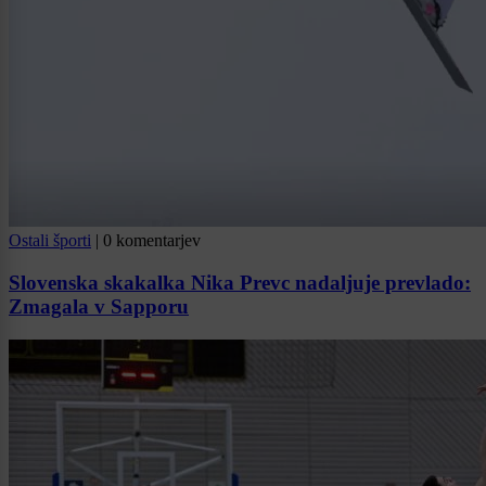
Ostali športi
|
0 komentarjev
Slovenska skakalka Nika Prevc nadaljuje prevlado:
Zmagala v Sapporu