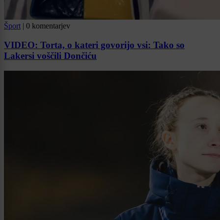
Šport
|
0 komentarjev
VIDEO: Torta, o kateri govorijo vsi: Tako so
Lakersi voščili Dončiću