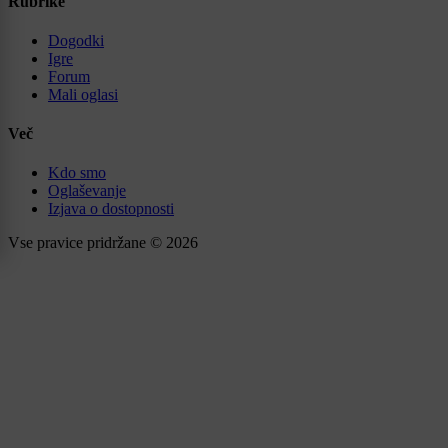
Rubrike
Dogodki
Igre
Forum
Mali oglasi
Več
Kdo smo
Oglaševanje
Izjava o dostopnosti
Vse pravice pridržane © 2026