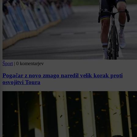
Šport
|
0 komentarjev
Pogačar z novo zmago naredil velik korak proti
osvojitvi Toura