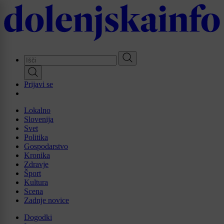
Skip
to
main
content
Prijavi se
Lokalno
Slovenija
Svet
Politika
Gospodarstvo
Kronika
Zdravje
Šport
Kultura
Scena
Zadnje novice
Dogodki