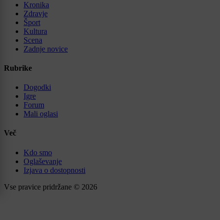
Kronika
Zdravje
Šport
Kultura
Scena
Zadnje novice
Rubrike
Dogodki
Igre
Forum
Mali oglasi
Več
Kdo smo
Oglaševanje
Izjava o dostopnosti
Vse pravice pridržane © 2026