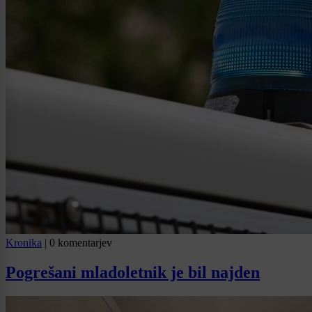
Kronika
|
0 komentarjev
Pogrešani mladoletnik je bil najden