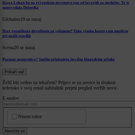
Klara Lukan bo na evropskem prvenstvu ena od favoritk za medaljo: To je
napovedala Dolenjka
Globalno
19 ur nazaj
Brez vozniškega dovoljenja za volanom? Tako visoko kazen vam napišejo
pri naših sosedih
Scena
20 ur nazaj
Poznate nesmrtnico? Smilju pripisujejo številne blagodejne učinke
Prikaži več
Želiš biti vedno na tekočem? Prijavi se na novice in dvakrat
tedensko v svoj email nabiralnik prejmi pregled svežih novic.
E-naslov
CAPTCHA
Nisem robot
Naročite se