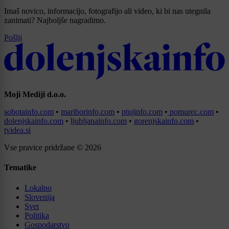
Imaš novico, informacijo, fotografijo ali video, ki bi nas utegnila
zanimati? Najboljše nagradimo.
Pošlji
Moji Mediji d.o.o.
sobotainfo.com
•
mariborinfo.com
•
ptujinfo.com
•
pomurec.com
•
dolenjskainfo.com
•
ljubljanainfo.com
•
gorenjskainfo.com
•
tvidea.si
Vse pravice pridržane © 2026
Tematike
Lokalno
Slovenija
Svet
Politika
Gospodarstvo