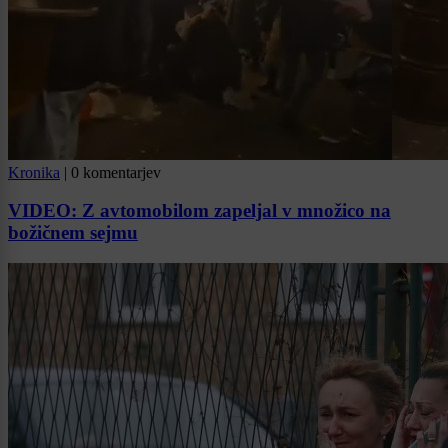
Kronika
|
0 komentarjev
VIDEO: Z avtomobilom zapeljal v množico na
božičnem sejmu