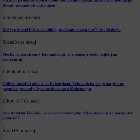
VIDEO: Dvonadstropni avtobus obtičal na trajektu za Korčulo, potniki ga
skušali premakniti z zibanjem
Slovenija
2 uri nazaj
Dež je prinesel le kratek oddih, pred nami znova vroči in suhi dnevi
Scena
3 ure nazaj
Merkur meša štrene v komunikaciji, ta znamenja bodo najbolj na
preizkušnji
Lokalno
6 ur nazaj
Odlični sosedski odnosi na Dolenjskem: Trimo ob koncu petnajstletne
pogodbe prenavlja športno dvorano v Mokronogu
Zdravje
17 ur nazaj
Nov trend na TikToku, ki skrbi strokovnjake: Ali so injekcije za porjavitev
resnične?
Šport
19 ur nazaj