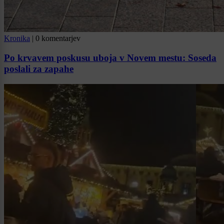
Kronika
|
0 komentarjev
Po krvavem poskusu uboja v Novem mestu: Soseda
poslali za zapahe