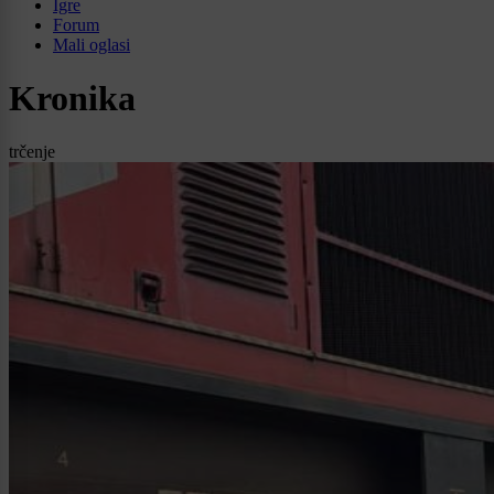
Igre
Forum
Mali oglasi
Kronika
trčenje