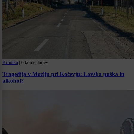
Kronika
|
0 komentarjev
Tragedija v Mozlju pri Kočevju: Lovska puška in
alkohol?