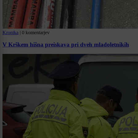
Kronika
|
0 komentarjev
V Krškem hišna preiskava pri dveh mladoletnikih