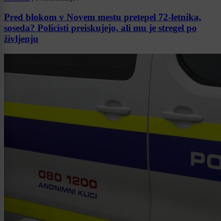
Pred blokom v Novem mestu pretepel 72-letnika,
soseda? Policisti preiskujejo, ali mu je stregel po
življenju