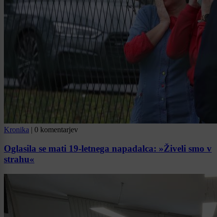
Kronika
|
0 komentarjev
Oglasila se mati 19-letnega napadalca: »Živeli smo v
strahu«