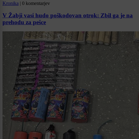
Kronika
|
0 komentarjev
V Žabji vasi hudo poškodovan otrok: Zbil ga je na
prehodu za pešce