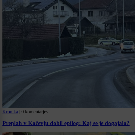
Kronika
|
0 komentarjev
Preplah v Kočevju dobil epilog: Kaj se je dogajalo?