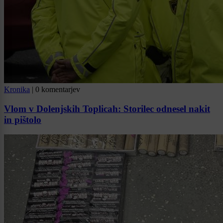
Kronika
|
0 komentarjev
Vlom v Dolenjskih Toplicah: Storilec odnesel nakit
in pištolo