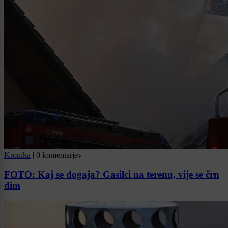
Kronika
|
0 komentarjev
FOTO: Kaj se dogaja? Gasilci na terenu, vije se črn
dim