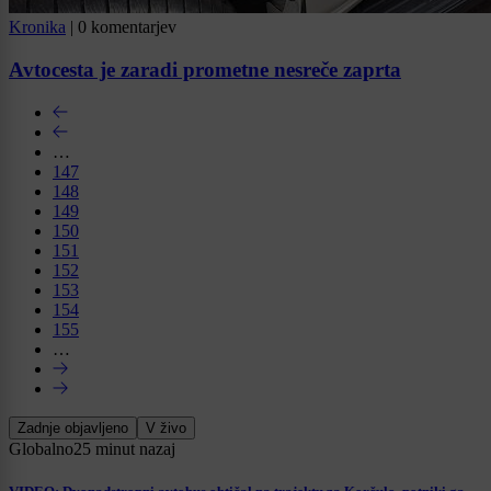
Kronika
|
0 komentarjev
Avtocesta je zaradi prometne nesreče zaprta
…
147
148
149
150
151
152
153
154
155
…
Zadnje objavljeno
V živo
Globalno
25 minut nazaj