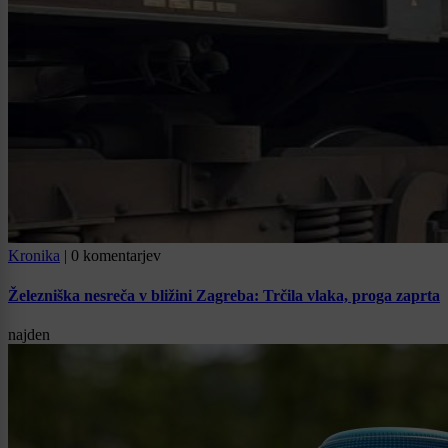
Kronika
|
0 komentarjev
Železniška nesreča v bližini Zagreba: Trčila vlaka, proga zaprta
najden