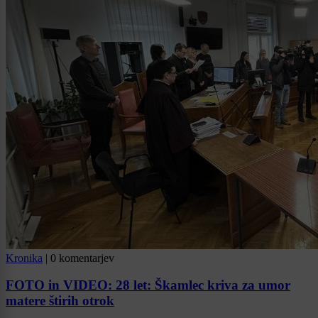
Kronika
|
0 komentarjev
FOTO in VIDEO: 28 let: Škamlec kriva za umor
matere štirih otrok