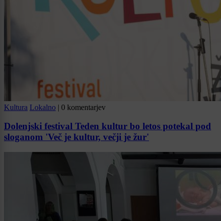
Kultura
Lokalno
|
0 komentarjev
Dolenjski festival Teden kultur bo letos potekal pod
sloganom 'Več je kultur, večji je žur'