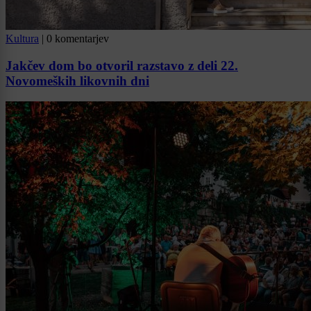
Kultura
|
0 komentarjev
Jakčev dom bo otvoril razstavo z deli 22.
Novomeških likovnih dni