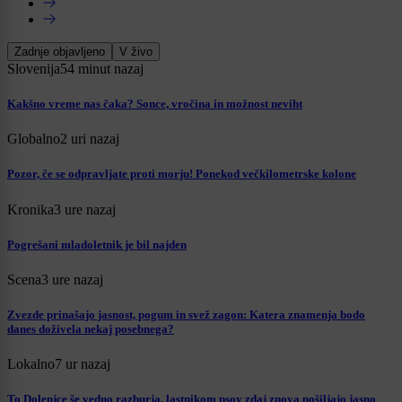
Zadnje objavljeno
V živo
Slovenija
54 minut nazaj
Kakšno vreme nas čaka? Sonce, vročina in možnost neviht
Globalno
2 uri nazaj
Pozor, če se odpravljate proti morju! Ponekod večkilometrske kolone
Kronika
3 ure nazaj
Pogrešani mladoletnik je bil najden
Scena
3 ure nazaj
Zvezde prinašajo jasnost, pogum in svež zagon: Katera znamenja bodo
danes doživela nekaj posebnega?
Lokalno
7 ur nazaj
To Dolenjce še vedno razburja, lastnikom psov zdaj znova pošiljajo jasno