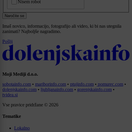
Nisem robot
Naročite se
Imaš novico, informacijo, fotografijo ali video, ki bi nas utegnila
zanimati? Najboljše nagradimo.
Pošlji
Moji Mediji d.o.o.
sobotainfo.com
•
mariborinfo.com
•
ptujinfo.com
•
pomurec.com
•
dolenjskainfo.com
•
ljubljanainfo.com
•
gorenjskainfo.com
•
tvidea.si
Vse pravice pridržane © 2026
Tematike
Lokalno