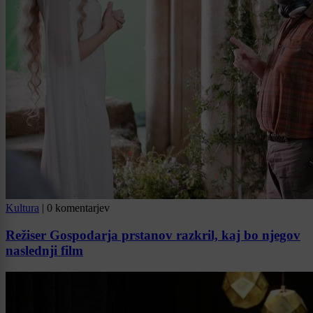
Kultura
|
0 komentarjev
Režiser Gospodarja prstanov razkril, kaj bo njegov
naslednji film