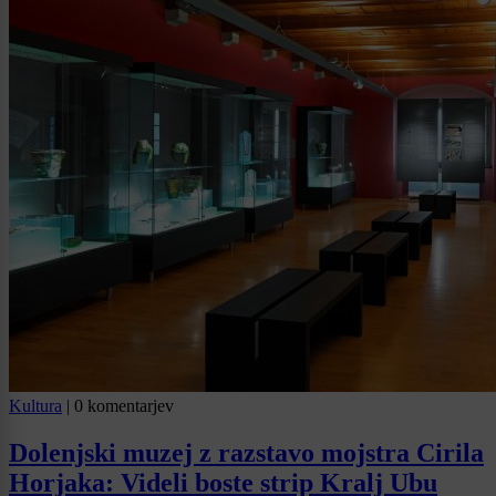
Kultura
|
0 komentarjev
Dolenjski muzej z razstavo mojstra Cirila
Horjaka: Videli boste strip Kralj Ubu