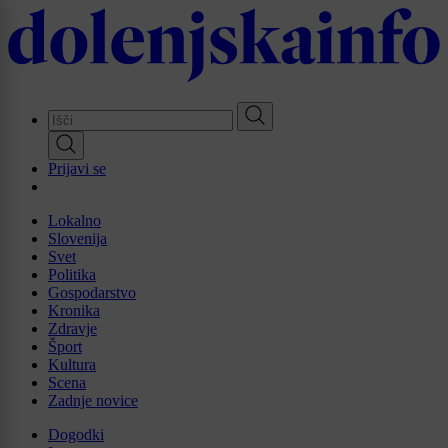
Skip
to
main
content
Prijavi se
Lokalno
Slovenija
Svet
Politika
Gospodarstvo
Kronika
Zdravje
Šport
Kultura
Scena
Zadnje novice
Dogodki