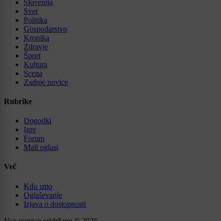
Slovenija
Svet
Politika
Gospodarstvo
Kronika
Zdravje
Šport
Kultura
Scena
Zadnje novice
Rubrike
Dogodki
Igre
Forum
Mali oglasi
Več
Kdo smo
Oglaševanje
Izjava o dostopnosti
Vse pravice pridržane © 2026