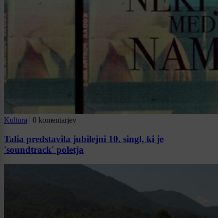
Kultura
|
0 komentarjev
Talia predstavila jubilejni 10. singl, ki je
'soundtrack' poletja