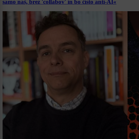
samo naš, brez 'collabov' in bo čisto anti-AI«