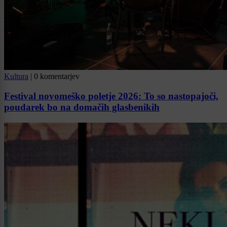
Kultura
|
0 komentarjev
Festival novomeško poletje 2026: To so nastopajoči,
poudarek bo na domačih glasbenikih