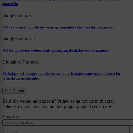
sporočilo
okolje
15 ur nazaj
V Novem mestu prišlo do večje spremembe veterinarskih dežurstev
okolje
16 ur nazaj
Več kot polovico vodomernih postaj zajele nizkovodne razmere
Globalno
17 ur nazaj
Prihajajo velike spremembe za vse, ki najemajo stanovanje: država bo
jamčila za neplačnike
Prikaži več
Želiš biti vedno na tekočem? Prijavi se na novice in dvakrat
tedensko v svoj email nabiralnik prejmi pregled svežih novic.
E-naslov
CAPTCHA