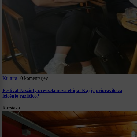
Kultura
|
0 komentarjev
Festival Jazzinty prevzela nova ekipa: Kaj je pripravilo za
letošnjo različico?
Razstava