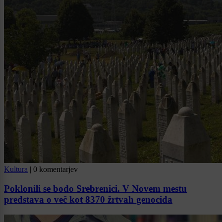
Kultura
|
0 komentarjev
Poklonili se bodo Srebrenici. V Novem mestu
predstava o več kot 8370 žrtvah genocida