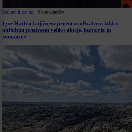
Kultura
Intervjuji
|
0 komentarjev
Igor Harb o knjižnem prvencu: »Bralcem lahko
obljubim predvsem veliko akcije, humorja in
romance«