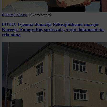
Kultura
Lokalno
|
0 komentarjev
FOTO: Izjemna donacija Pokrajinskemu muzeju
Kočevje: Fotografije, spričevala, vojni dokumenti in
celo mina