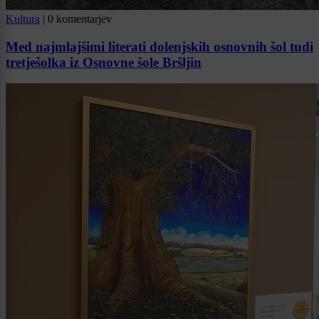
Kultura
|
0 komentarjev
Med najmlajšimi literati dolenjskih osnovnih šol tudi
tretješolka iz Osnovne šole Bršljin