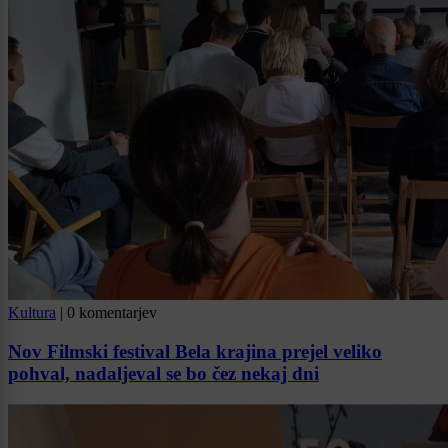
Kultura
|
0 komentarjev
Nov Filmski festival Bela krajina prejel veliko
pohval, nadaljeval se bo čez nekaj dni