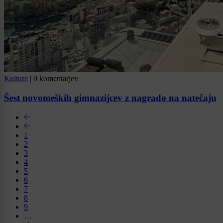
Kultura
|
0 komentarjev
Šest novomeških gimnazijcev z nagrado na natečaju
1
2
3
4
5
6
7
8
9
…