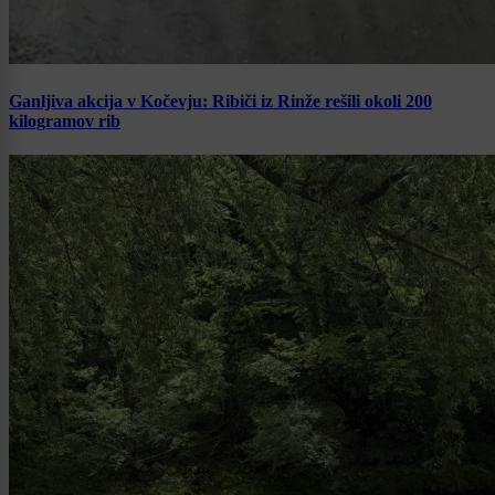
Ganljiva akcija v Kočevju: Ribiči iz Rinže rešili okoli 200
kilogramov rib