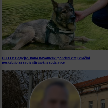
FOTO: Poglejte, kako novomeški policisti v tej vročini
poskrbijo za svoje štirinožne sodelavce