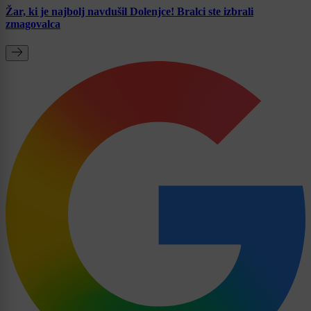
Žar, ki je najbolj navdušil Dolenjce! Bralci ste izbrali
zmagovalca