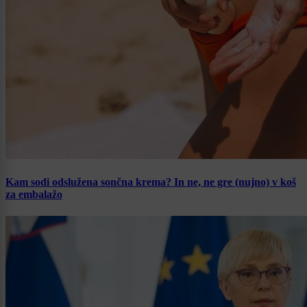
Kam sodi odslužena sončna krema? In ne, ne gre (nujno) v koš
za embalažo