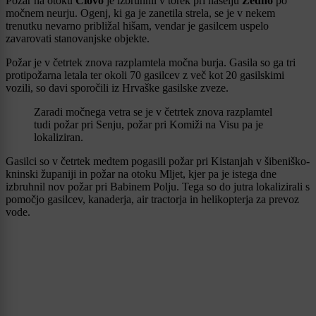
Požar na otoku
Čiovo
je izbruhnil v torek pri naselju
Žedno
po
močnem neurju. Ogenj, ki ga je zanetila strela, se je v nekem
trenutku nevarno približal hišam, vendar je gasilcem uspelo
zavarovati stanovanjske objekte.
Požar je v četrtek znova razplamtela močna burja. Gasila so ga tri
protipožarna letala ter okoli 70 gasilcev z več kot 20 gasilskimi
vozili, so davi sporočili iz Hrvaške gasilske zveze.
Zaradi močnega vetra se je v četrtek znova razplamtel
tudi požar pri Senju, požar pri Komiži na Visu pa je
lokaliziran.
Gasilci so v četrtek medtem pogasili požar pri Kistanjah v šibeniško-
kninski županiji in požar na otoku Mljet, kjer pa je istega dne
izbruhnil nov požar pri Babinem Polju. Tega so do jutra lokalizirali s
pomočjo gasilcev, kanaderja, air tractorja in helikopterja za prevoz
vode.