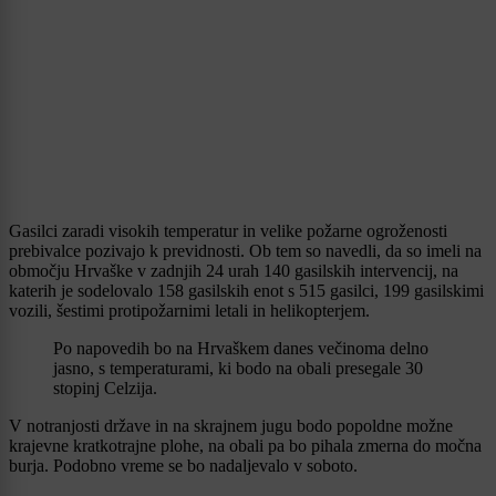
Gasilci zaradi visokih temperatur in velike požarne ogroženosti
prebivalce pozivajo k previdnosti. Ob tem so navedli, da so imeli na
območju Hrvaške v zadnjih 24 urah 140 gasilskih intervencij, na
katerih je sodelovalo 158 gasilskih enot s 515 gasilci, 199 gasilskimi
vozili, šestimi protipožarnimi letali in helikopterjem.
Po napovedih bo na Hrvaškem danes večinoma delno
jasno, s temperaturami, ki bodo na obali presegale 30
stopinj Celzija.
V notranjosti države in na skrajnem jugu bodo popoldne možne
krajevne kratkotrajne plohe, na obali pa bo pihala zmerna do močna
burja. Podobno vreme se bo nadaljevalo v soboto.