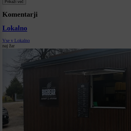
Prikaži več
Komentarji
Lokalno
Vse v Lokalno
naj žar