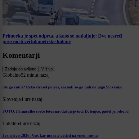
Primorka je spet odprta, a kaos se nadaljuje: Dve nesreči
povzročili večkilometrske kolone
Komentarji
Zadnje objavljeno
V živo
Globalno
52 minut nazaj
Ste ga čutili? Reko stresel potres, zaznali so ga tudi na jugu Slovenije
Slovenija
4 ure nazaj
FOTO: Prinašalke sreče letos navdušujejo tudi Dolenjce, padel je rekord
Lokalno
4 ure nazaj
Jernejevo 2026: Vse, kar morate vedeti na enem mestu