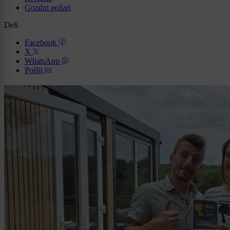
Gozdni požari
Deli
Facebook
X
WhatsApp
Pošlji