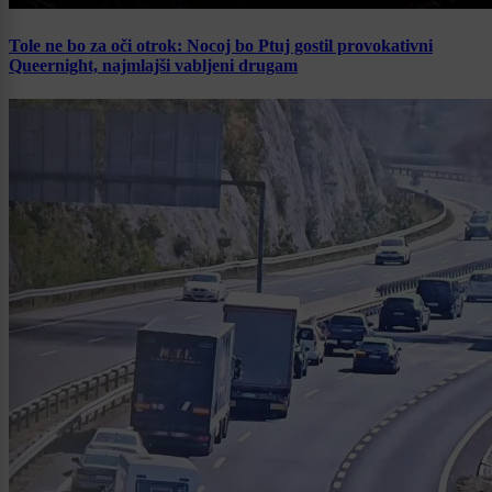
Tole ne bo za oči otrok: Nocoj bo Ptuj gostil provokativni
Queernight, najmlajši vabljeni drugam