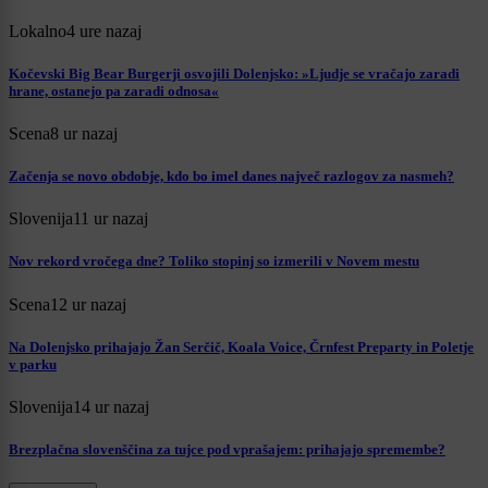
Lokalno
4 ure nazaj
Kočevski Big Bear Burgerji osvojili Dolenjsko: »Ljudje se vračajo zaradi
hrane, ostanejo pa zaradi odnosa«
Scena
8 ur nazaj
Začenja se novo obdobje, kdo bo imel danes največ razlogov za nasmeh?
Slovenija
11 ur nazaj
Nov rekord vročega dne? Toliko stopinj so izmerili v Novem mestu
Scena
12 ur nazaj
Na Dolenjsko prihajajo Žan Serčič, Koala Voice, Črnfest Preparty in Poletje
v parku
Slovenija
14 ur nazaj
Brezplačna slovenščina za tujce pod vprašajem: prihajajo spremembe?