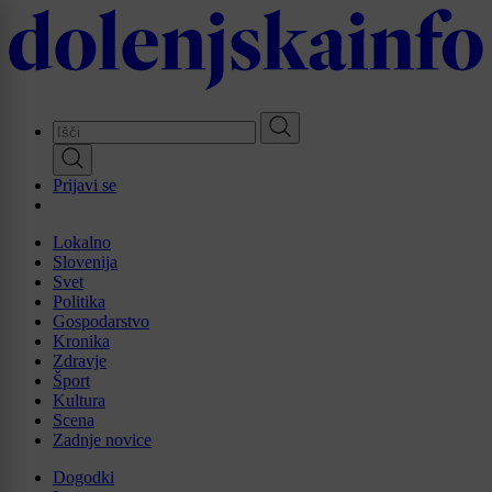
Skip
to
main
content
Prijavi se
Lokalno
Slovenija
Svet
Politika
Gospodarstvo
Kronika
Zdravje
Šport
Kultura
Scena
Zadnje novice
Dogodki