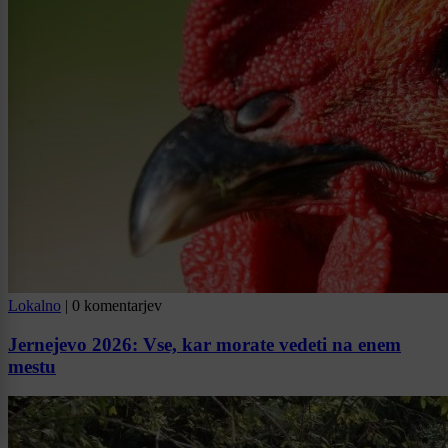
Lokalno
|
0 komentarjev
Jernejevo 2026: Vse, kar morate vedeti na enem
mestu