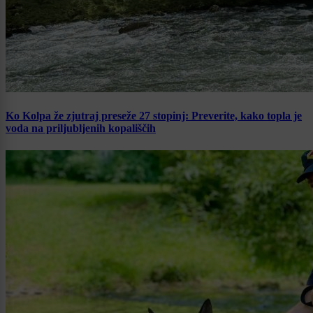
Ko Kolpa že zjutraj preseže 27 stopinj: Preverite, kako topla je
voda na priljubljenih kopališčih