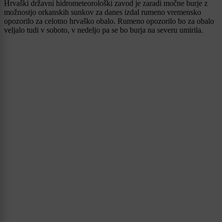
Hrvaški državni hidrometeorološki zavod je zaradi močne burje z
možnostjo orkanskih sunkov za danes izdal rumeno vremensko
opozorilo za celotno hrvaško obalo. Rumeno opozorilo bo za obalo
veljalo tudi v soboto, v nedeljo pa se bo burja na severu umirila.