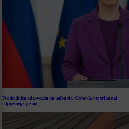
Predsednica odgovorila na ugibanja: Objavila vse tri strani
odpustnega pisma