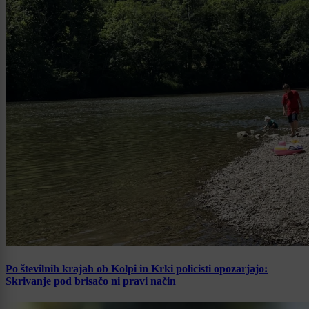
Po številnih krajah ob Kolpi in Krki policisti opozarjajo:
Skrivanje pod brisačo ni pravi način