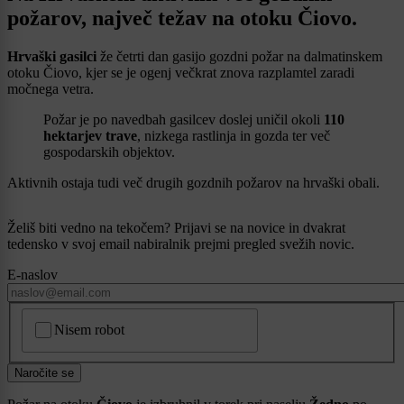
požarov, največ težav na otoku Čiovo.
Hrvaški gasilci
že četrti dan gasijo gozdni požar na dalmatinskem
otoku Čiovo, kjer se je ogenj večkrat znova razplamtel zaradi
močnega vetra.
Požar je po navedbah gasilcev doslej uničil okoli
110
hektarjev trave
, nizkega rastlinja in gozda ter več
gospodarskih objektov.
Aktivnih ostaja tudi več drugih gozdnih požarov na hrvaški obali.
Želiš biti vedno na tekočem? Prijavi se na novice in dvakrat
tedensko v svoj email nabiralnik prejmi pregled svežih novic.
E-naslov
CAPTCHA
Nisem robot
Naročite se