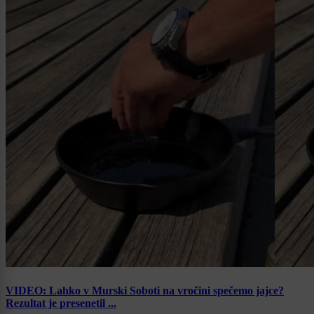
VIDEO: Lahko v Murski Soboti na vročini spečemo jajce?
Rezultat je presenetil ...