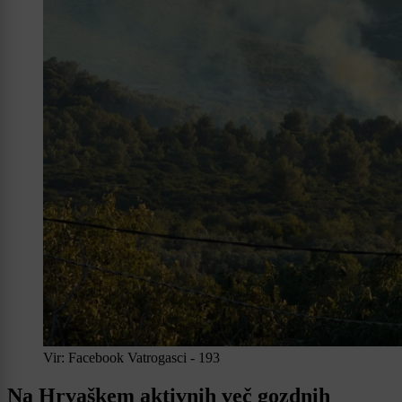
Vir: Facebook Vatrogasci - 193
Na Hrvaškem aktivnih več gozdnih