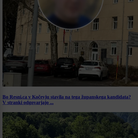
Bo Resni.ca v Kočevju stavila na tega županskega kandidata?
V stranki odgovarjajo ...