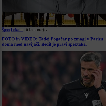
Šport
Lokalno
|
0 komentarjev
FOTO in VIDEO: Tadej Pogačar po zmagi v Parizu
doma med navijači, sledil je pravi spektakel