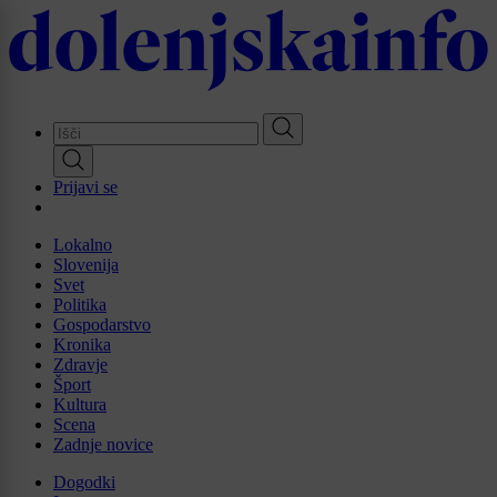
Skip
to
main
content
Prijavi se
Lokalno
Slovenija
Svet
Politika
Gospodarstvo
Kronika
Zdravje
Šport
Kultura
Scena
Zadnje novice
Dogodki