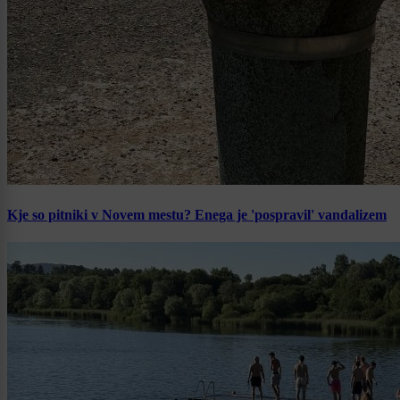
Kje so pitniki v Novem mestu? Enega je 'pospravil' vandalizem