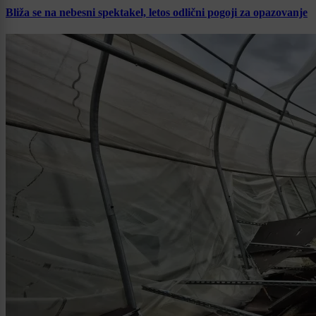
Bliža se na nebesni spektakel, letos odlični pogoji za opazovanje