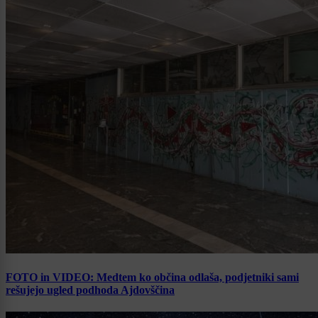
FOTO in VIDEO: Medtem ko občina odlaša, podjetniki sami
rešujejo ugled podhoda Ajdovščina