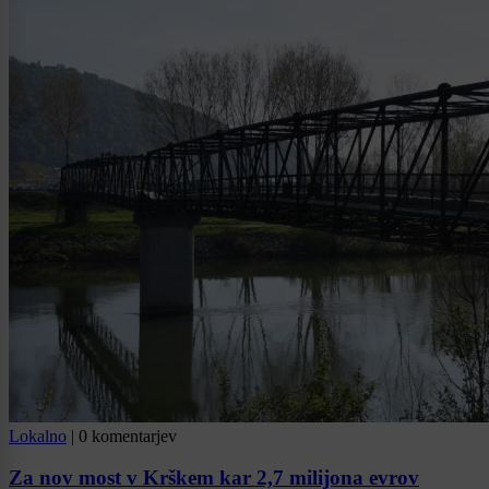
Lokalno
|
0 komentarjev
Za nov most v Krškem kar 2,7 milijona evrov