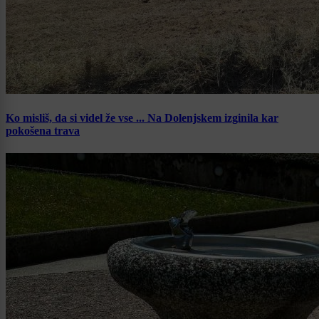
Ko misliš, da si videl že vse ... Na Dolenjskem izginila kar
pokošena trava