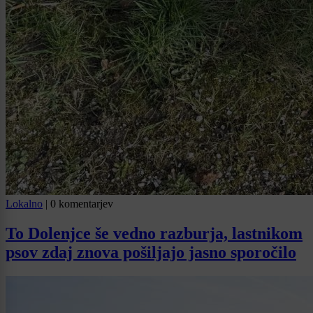
Lokalno
|
0 komentarjev
To Dolenjce še vedno razburja, lastnikom
psov zdaj znova pošiljajo jasno sporočilo