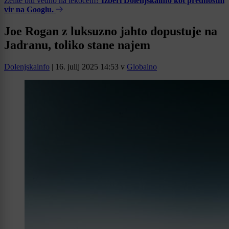
Želite biti vedno na tekočem?
Izberi Dolenjskainfo kot prednostni
vir na Googlu.
Joe Rogan z luksuzno jahto dopustuje na
Jadranu, toliko stane najem
Dolenjskainfo
|
16. julij 2025 14:53
v
Globalno