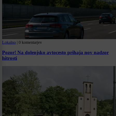
Lokalno
|
0 komentarjev
Pozor! Na dolenjsko avtocesto prihaja nov nadzor
hitrosti