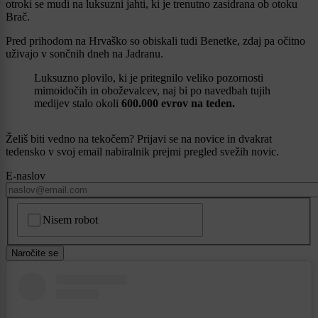
otroki se mudi na luksuzni jahti, ki je trenutno zasidrana ob otoku
Brač.
Pred prihodom na Hrvaško so obiskali tudi Benetke, zdaj pa očitno
uživajo v sončnih dneh na Jadranu.
Luksuzno plovilo, ki je pritegnilo veliko pozornosti
mimoidočih in oboževalcev, naj bi po navedbah tujih
medijev stalo okoli
600.000 evrov na teden.
Želiš biti vedno na tekočem? Prijavi se na novice in dvakrat
tedensko v svoj email nabiralnik prejmi pregled svežih novic.
E-naslov
CAPTCHA
Nisem robot
Naročite se