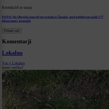
Kronika
18 ur nazaj
FOTO: Na Obrežju ustavili tovornjak iz Španije, med pohištvom našli 177
kilogramov konoplje
Prikaži več
Komentarji
Lokalno
Vse v Lokalno
imate vrečko?