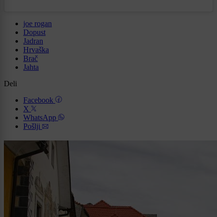
joe rogan
Dopust
Jadran
Hrvaška
Brač
Jahta
Deli
Facebook
X
WhatsApp
Pošlji