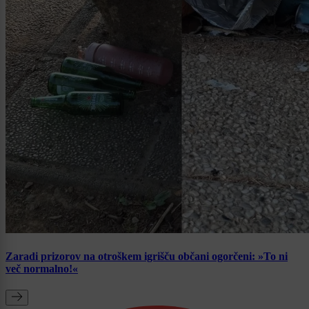
Zaradi prizorov na otroškem igrišču občani ogorčeni: »To ni
več normalno!«