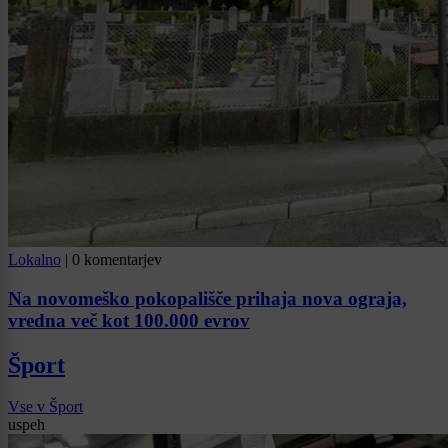
Lokalno
|
0 komentarjev
Na novomeško pokopališče prihaja nova ograja,
vredna več kot 100.000 evrov
Šport
Vse v Šport
uspeh