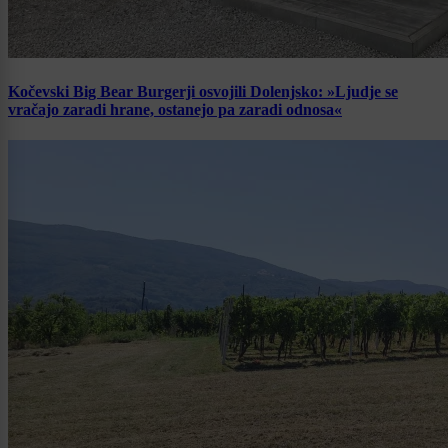
Kočevski Big Bear Burgerji osvojili Dolenjsko: »Ljudje se
vračajo zaradi hrane, ostanejo pa zaradi odnosa«