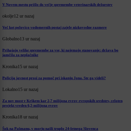
V Novem mestu prišlo do večje spremembe veterinarskih dežurstev
okolje
12 ur nazaj
Več kot polovico vodomernih postaj zajele nizkovodne razmere
Globalno
13 ur nazaj
Prihajajo velike spremembe za vse, ki najemajo stanovanje: država bo
jamčila za neplačnike
Kronika
15 ur nazaj
Policija javnost prosi za pomoč pri iskanju Jona. Ste ga videli?
Lokalno
15 ur nazaj
Za nov most v Krškem kar 2,7 milijona evrov evropskih sredstev, celoten
projekt vreden 6,5 milijona evrov
Kronika
18 ur nazaj
Šok na Pašmanu, v morju našli truplo 24-letnega Slovenca