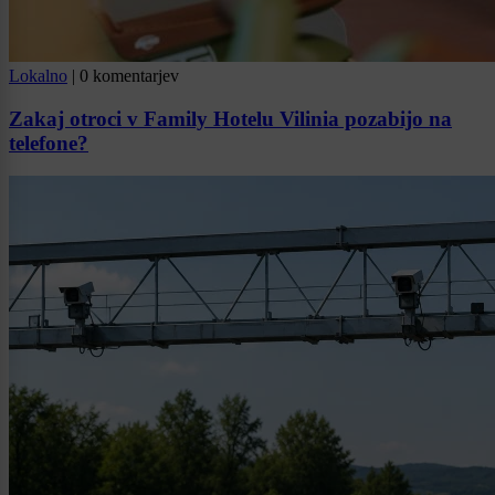
Lokalno
|
0 komentarjev
Zakaj otroci v Family Hotelu Vilinia pozabijo na
telefone?