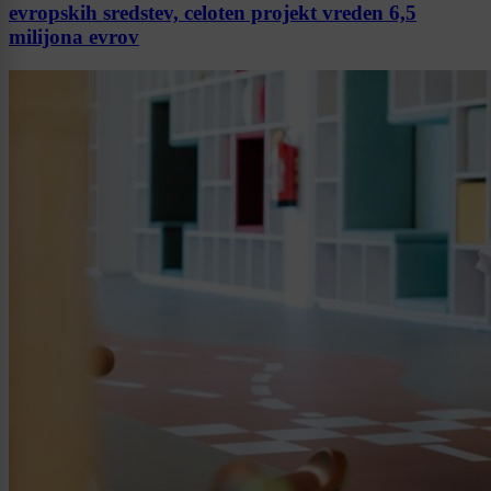
evropskih sredstev, celoten projekt vreden 6,5
milijona evrov