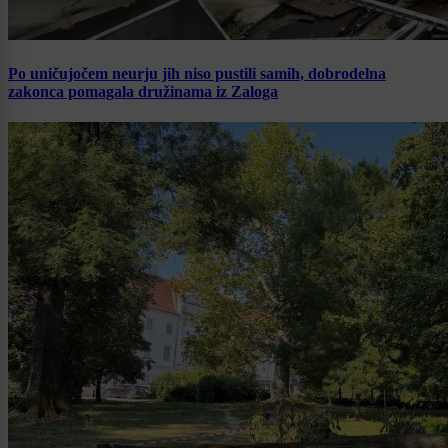
Po uničujočem neurju jih niso pustili samih, dobrodelna
zakonca pomagala družinama iz Zaloga