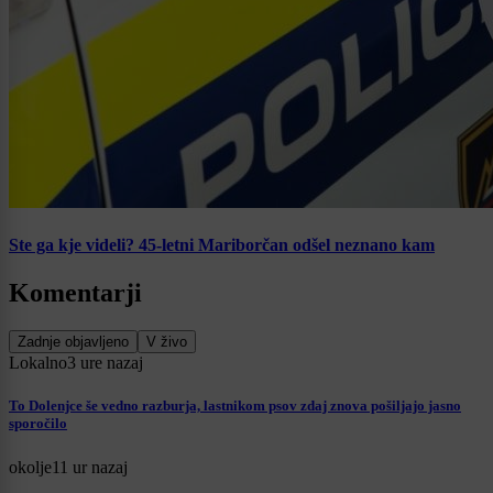
Ste ga kje videli? 45-letni Mariborčan odšel neznano kam
Komentarji
Zadnje objavljeno
V živo
Lokalno
3 ure nazaj
To Dolenjce še vedno razburja, lastnikom psov zdaj znova pošiljajo jasno
sporočilo
okolje
11 ur nazaj