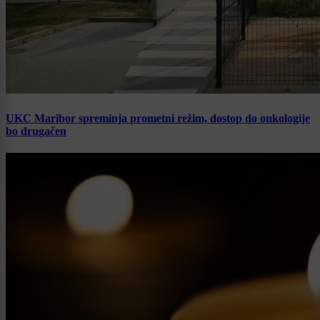
UKC Maribor spreminja prometni režim, dostop do onkologije
bo drugačen