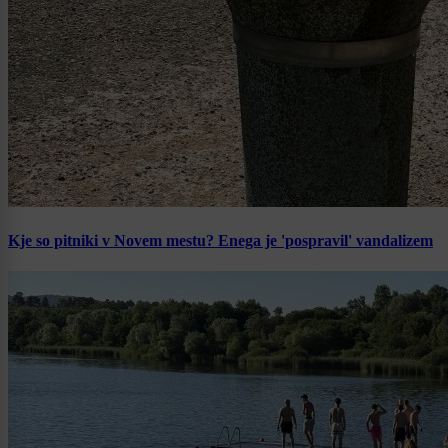
Kje so pitniki v Novem mestu? Enega je 'pospravil' vandalizem