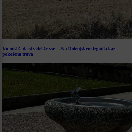
Ko misliš, da si videl že vse ... Na Dolenjskem izginila kar
pokošena trava