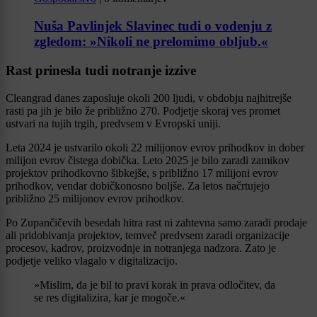
Nuša Pavlinjek Slavinec tudi o vodenju z
zgledom: »Nikoli ne prelomimo obljub.«
Rast prinesla tudi notranje izzive
Cleangrad danes zaposluje okoli 200 ljudi, v obdobju najhitrejše
rasti pa jih je bilo že približno 270. Podjetje skoraj ves promet
ustvari na tujih trgih, predvsem v Evropski uniji.
Leta 2024 je ustvarilo okoli 22 milijonov evrov prihodkov in dober
milijon evrov čistega dobička. Leto 2025 je bilo zaradi zamikov
projektov prihodkovno šibkejše, s približno 17 milijoni evrov
prihodkov, vendar dobičkonosno boljše. Za letos načrtujejo
približno 25 milijonov evrov prihodkov.
Po Zupančičevih besedah hitra rast ni zahtevna samo zaradi prodaje
ali pridobivanja projektov, temveč predvsem zaradi organizacije
procesov, kadrov, proizvodnje in notranjega nadzora. Zato je
podjetje veliko vlagalo v digitalizacijo.
»Mislim, da je bil to pravi korak in prava odločitev, da
se res digitalizira, kar je mogoče.«