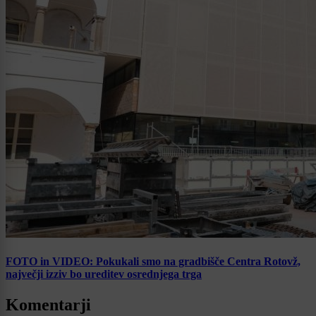
FOTO in VIDEO: Pokukali smo na gradbišče Centra Rotovž,
največji izziv bo ureditev osrednjega trga
Komentarji