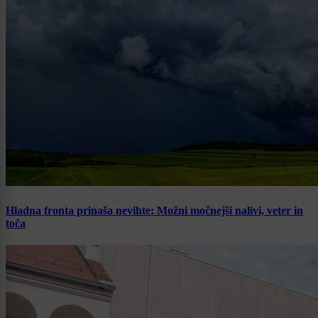
Hladna fronta prinaša nevihte: Možni močnejši nalivi, veter in
toča