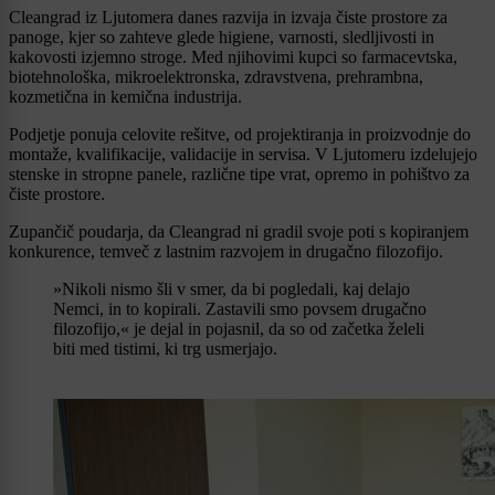
Cleangrad iz Ljutomera danes razvija in izvaja čiste prostore za
panoge, kjer so zahteve glede higiene, varnosti, sledljivosti in
kakovosti izjemno stroge. Med njihovimi kupci so farmacevtska,
biotehnološka, mikroelektronska, zdravstvena, prehrambna,
kozmetična in kemična industrija.
Podjetje ponuja celovite rešitve, od projektiranja in proizvodnje do
montaže, kvalifikacije, validacije in servisa. V Ljutomeru izdelujejo
stenske in stropne panele, različne tipe vrat, opremo in pohištvo za
čiste prostore.
Zupančič poudarja, da Cleangrad ni gradil svoje poti s kopiranjem
konkurence, temveč z lastnim razvojem in drugačno filozofijo.
»Nikoli nismo šli v smer, da bi pogledali, kaj delajo
Nemci, in to kopirali. Zastavili smo povsem drugačno
filozofijo,« je dejal in pojasnil, da so od začetka želeli
biti med tistimi, ki trg usmerjajo.