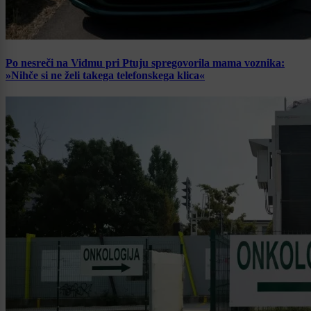
Po nesreči na Vidmu pri Ptuju spregovorila mama voznika:
»Nihče si ne želi takega telefonskega klica«