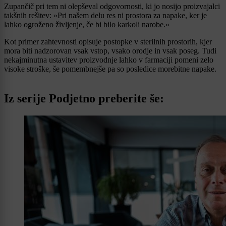
Zupančič pri tem ni olepševal odgovornosti, ki jo nosijo proizvajalci
takšnih rešitev: »Pri našem delu res ni prostora za napake, ker je
lahko ogroženo življenje, če bi bilo karkoli narobe.«
Kot primer zahtevnosti opisuje postopke v sterilnih prostorih, kjer
mora biti nadzorovan vsak vstop, vsako orodje in vsak poseg. Tudi
nekajminutna ustavitev proizvodnje lahko v farmaciji pomeni zelo
visoke stroške, še pomembnejše pa so posledice morebitne napake.
Iz serije Podjetno preberite še: