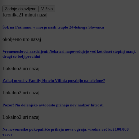
Zadnje objavljeno
V živo
Kronika
21 minut nazaj
Šok na Pašmanu, v morju našli truplo 24-letnega Slovenca
okolje
eno uro nazaj
Vremenoslovci razdeljeni: Nekateri napovedujejo več kot deset stopinj manj,
drugi so bolj previdni
Lokalno
2 uri nazaj
Zakaj otroci v Family Hotelu Vilinia pozabijo na telefone?
Lokalno
2 uri nazaj
Pozor! Na dolenjsko avtocesto prihaja nov nadzor hitrosti
Lokalno
2 uri nazaj
Na novomeško pokopališče prihaja nova ograja, vredna več kot 100.000
evrov