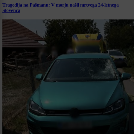
Tragedija na Pašmanu: V morju našli mrtvega 24-letnega
Slovenca