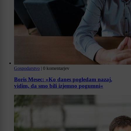
Gospodarstvo
|
0 komentarjev
Boris Mesec: »Ko danes pogledam nazaj,
vidim, da smo bili izjemno pogumni«