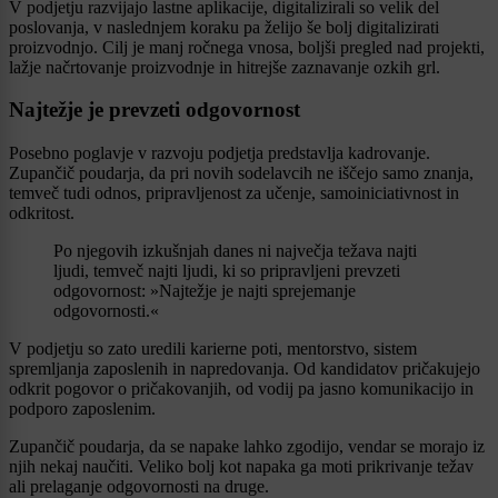
V podjetju razvijajo lastne aplikacije, digitalizirali so velik del
poslovanja, v naslednjem koraku pa želijo še bolj digitalizirati
proizvodnjo. Cilj je manj ročnega vnosa, boljši pregled nad projekti,
lažje načrtovanje proizvodnje in hitrejše zaznavanje ozkih grl.
Najtežje je prevzeti odgovornost
Posebno poglavje v razvoju podjetja predstavlja kadrovanje.
Zupančič poudarja, da pri novih sodelavcih ne iščejo samo znanja,
temveč tudi odnos, pripravljenost za učenje, samoiniciativnost in
odkritost.
Po njegovih izkušnjah danes ni največja težava najti
ljudi, temveč najti ljudi, ki so pripravljeni prevzeti
odgovornost: »Najtežje je najti sprejemanje
odgovornosti.«
V podjetju so zato uredili karierne poti, mentorstvo, sistem
spremljanja zaposlenih in napredovanja. Od kandidatov pričakujejo
odkrit pogovor o pričakovanjih, od vodij pa jasno komunikacijo in
podporo zaposlenim.
Zupančič poudarja, da se napake lahko zgodijo, vendar se morajo iz
njih nekaj naučiti. Veliko bolj kot napaka ga moti prikrivanje težav
ali prelaganje odgovornosti na druge.