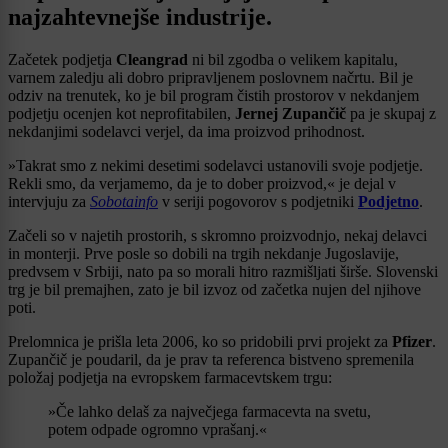
najzahtevnejše industrije.
Začetek podjetja
Cleangrad
ni bil zgodba o velikem kapitalu,
varnem zaledju ali dobro pripravljenem poslovnem načrtu. Bil je
odziv na trenutek, ko je bil program čistih prostorov v nekdanjem
podjetju ocenjen kot neprofitabilen,
Jernej Zupančič
pa je skupaj z
nekdanjimi sodelavci verjel, da ima proizvod prihodnost.
»Takrat smo z nekimi desetimi sodelavci ustanovili svoje podjetje.
Rekli smo, da verjamemo, da je to dober proizvod,« je dejal v
intervjuju za
Sobotainfo
v seriji pogovorov s podjetniki
Podjetno
.
Začeli so v najetih prostorih, s skromno proizvodnjo, nekaj delavci
in monterji. Prve posle so dobili na trgih nekdanje Jugoslavije,
predvsem v Srbiji, nato pa so morali hitro razmišljati širše. Slovenski
trg je bil premajhen, zato je bil izvoz od začetka nujen del njihove
poti.
Prelomnica je prišla leta 2006, ko so pridobili prvi projekt za
Pfizer
.
Zupančič je poudaril, da je prav ta referenca bistveno spremenila
položaj podjetja na evropskem farmacevtskem trgu:
»Če lahko delaš za največjega farmacevta na svetu,
potem odpade ogromno vprašanj.«