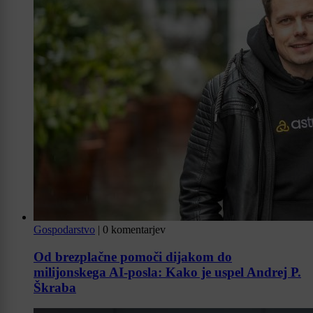
Gospodarstvo
|
0 komentarjev
Od brezplačne pomoči dijakom do
milijonskega AI-posla: Kako je uspel Andrej P.
Škraba