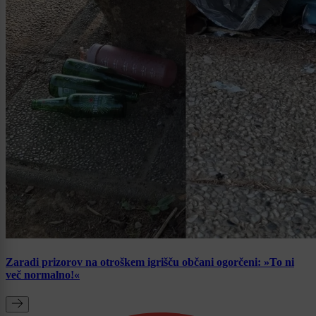
Zaradi prizorov na otroškem igrišču občani ogorčeni: »To ni
več normalno!«