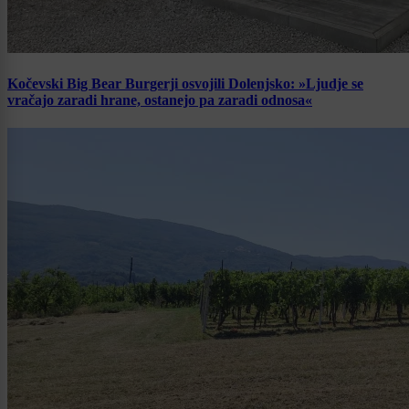
Kočevski Big Bear Burgerji osvojili Dolenjsko: »Ljudje se
vračajo zaradi hrane, ostanejo pa zaradi odnosa«