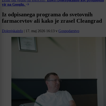
Želite biti vedno na tekočem?
Izberi Dolenjskainfo kot prednostni
vir na Googlu.
Iz odpisanega programa do svetovnih
farmacevtov ali kako je zrasel Cleangrad
Dolenjskainfo
|
17. maj 2026 16:13
v
Gospodarstvo