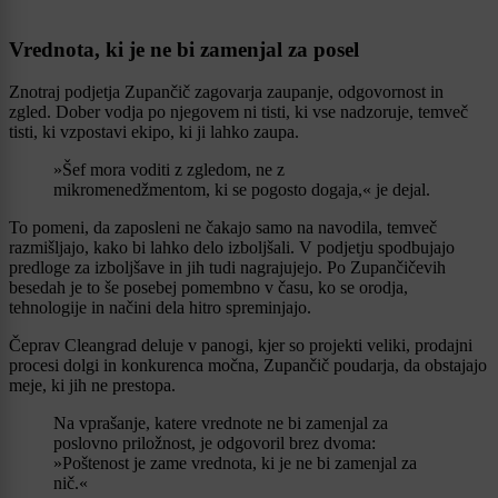
Vrednota, ki je ne bi zamenjal za posel
Znotraj podjetja Zupančič zagovarja zaupanje, odgovornost in
zgled. Dober vodja po njegovem ni tisti, ki vse nadzoruje, temveč
tisti, ki vzpostavi ekipo, ki ji lahko zaupa.
»Šef mora voditi z zgledom, ne z
mikromenedžmentom, ki se pogosto dogaja,« je dejal.
To pomeni, da zaposleni ne čakajo samo na navodila, temveč
razmišljajo, kako bi lahko delo izboljšali. V podjetju spodbujajo
predloge za izboljšave in jih tudi nagrajujejo. Po Zupančičevih
besedah je to še posebej pomembno v času, ko se orodja,
tehnologije in načini dela hitro spreminjajo.
Čeprav Cleangrad deluje v panogi, kjer so projekti veliki, prodajni
procesi dolgi in konkurenca močna, Zupančič poudarja, da obstajajo
meje, ki jih ne prestopa.
Na vprašanje, katere vrednote ne bi zamenjal za
poslovno priložnost, je odgovoril brez dvoma:
»Poštenost je zame vrednota, ki je ne bi zamenjal za
nič.«