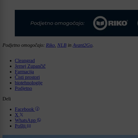
Podjetno omogočajo:
Riko
,
NLB
in
Avant2Go
.
Cleangrad
Jernej Zupančič
Farmacija
Čisti prostori
biotehnologije
Podjetno
Deli
Facebook
X
WhatsApp
Pošlji