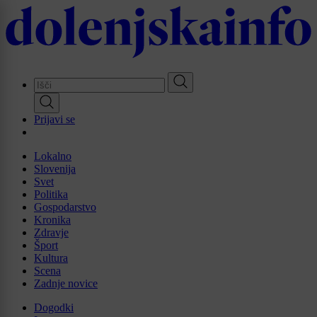
Skip
to
main
content
Prijavi se
Lokalno
Slovenija
Svet
Politika
Gospodarstvo
Kronika
Zdravje
Šport
Kultura
Scena
Zadnje novice
Dogodki