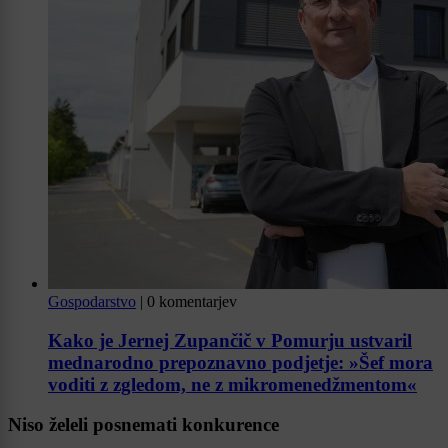
Gospodarstvo
|
0 komentarjev
Kako je Jernej Zupančič v Pomurju ustvaril
mednarodno prepoznavno podjetje: »Šef mora
voditi z zgledom, ne z mikromenedžmentom«
Niso želeli posnemati konkurence