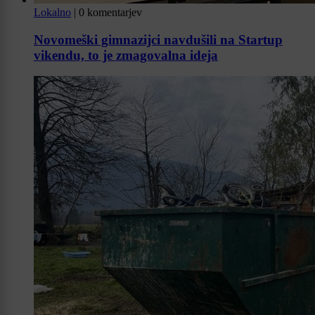
Lokalno
|
0 komentarjev
Novomeški gimnazijci navdušili na Startup
vikendu, to je zmagovalna ideja