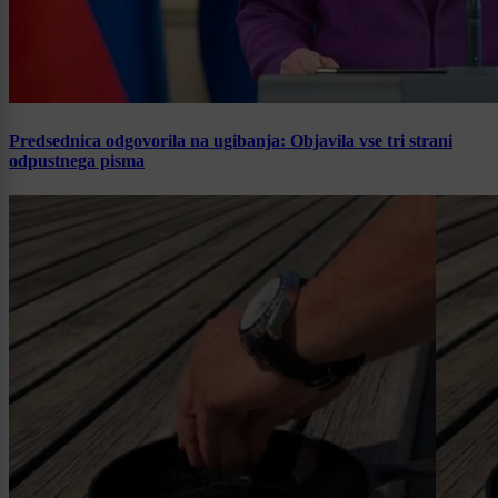
Predsednica odgovorila na ugibanja: Objavila vse tri strani
odpustnega pisma