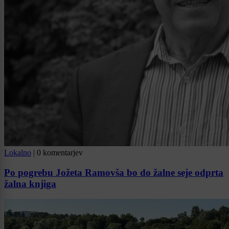
Lokalno
|
0 komentarjev
Po pogrebu Jožeta Ramovša bo do žalne seje odprta
žalna knjiga