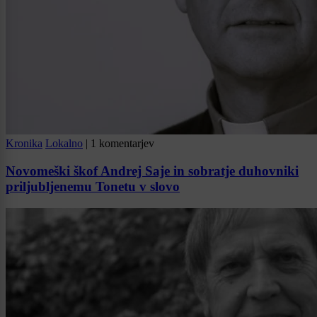
Kronika
Lokalno
|
1 komentarjev
Novomeški škof Andrej Saje in sobratje duhovniki
priljubljenemu Tonetu v slovo