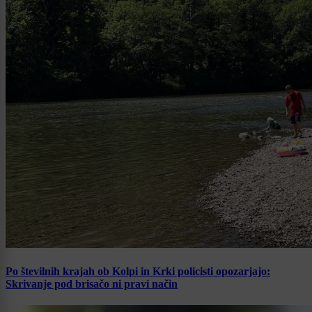
Po številnih krajah ob Kolpi in Krki policisti opozarjajo:
Skrivanje pod brisačo ni pravi način