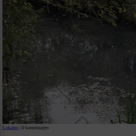
Lokalno
|
0 komentarjev