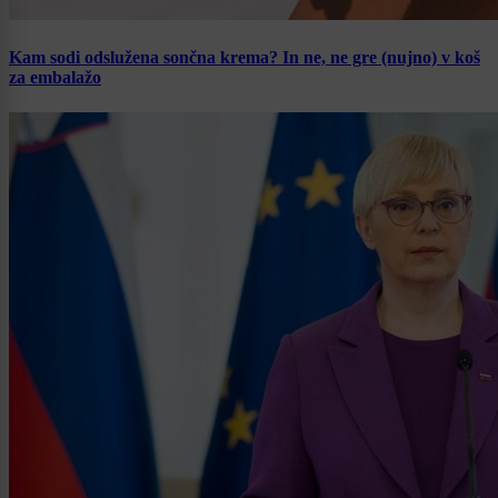
Kam sodi odslužena sončna krema? In ne, ne gre (nujno) v koš
za embalažo