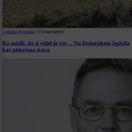
Lokalno
Kronika
|
0 komentarjev
Ko misliš, da si videl že vse ... Na Dolenjskem izginila
kar pokošena trava