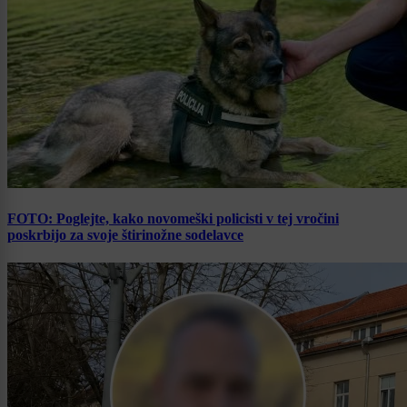
FOTO: Poglejte, kako novomeški policisti v tej vročini
poskrbijo za svoje štirinožne sodelavce