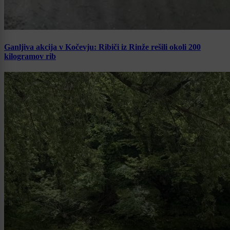
Ganljiva akcija v Kočevju: Ribiči iz Rinže rešili okoli 200
kilogramov rib