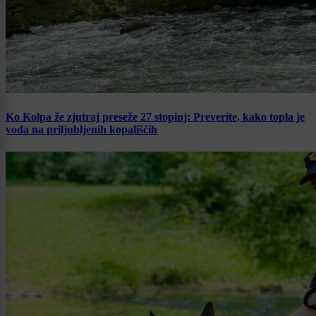
Ko Kolpa že zjutraj preseže 27 stopinj: Preverite, kako topla je
voda na priljubljenih kopališčih