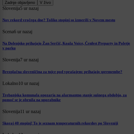
Zadnje objavljeno
V živo
Slovenija
5 ur nazaj
Nov rekord vročega dne? Toliko stopinj so izmerili v Novem mestu
Scena
6 ur nazaj
Na Dolenjsko prihajajo Žan Serčič, Koala Voice, Črnfest Preparty in Poletje
v parku
Slovenija
7 ur nazaj
Brezplačna slovenščina za tujce pod vprašajem: prihajajo spremembe?
Lokalno
10 ur nazaj
Trebanjska komunala opozarja na alarmantno stanje sušnega obdobja, za
pomoč se je obrnila na uporabnike
Slovenija
11 ur nazaj
Skoraj 40 stopinj! To je seznam temperaturnih rekordov po Sloveniji