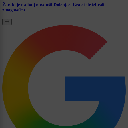
Žar, ki je najbolj navdušil Dolenjce! Bralci ste izbrali
zmagovalca