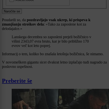
Naročite se
Poudarili so, da
pozdravljajo vsak ukrep, ki prispeva k
zmanjšanju stroškov dela
: »Tako za zaposlene kot za
delodajalce.«
Lanskega decembra so zaposleni prejeli božičnico v
višini 2343,07 evra bruto, kar je bilo približno 170
evrov več kot leto poprej.
Informacij o tem, koliko bo znašala letošnja božičnica, še nimamo.
V novomeškem gigantu sicer dvakrat letno izplačajo tudi nagrado za
poslovno uspešnost.
Preberite še