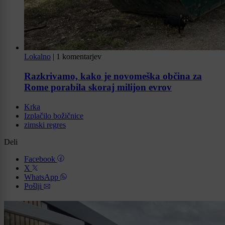
Lokalno
|
1 komentarjev
Razkrivamo, kako je novomeška občina za
Rome porabila skoraj milijon evrov
Krka
Izplačilo božičnice
zimski regres
Deli
Facebook
X
WhatsApp
Pošlji