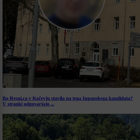
Bo Resni.ca v Kočevju stavila na tega županskega kandidata?
V stranki odgovarjajo ...