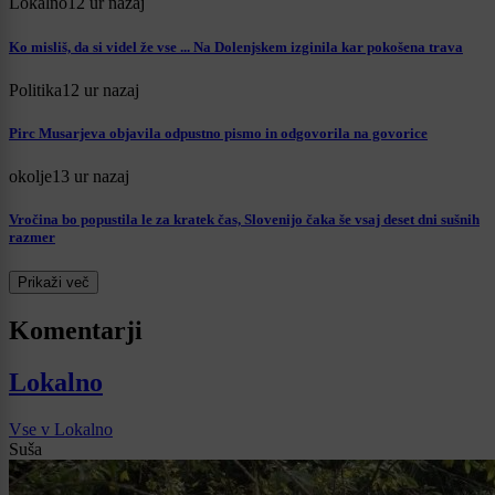
Lokalno
12 ur nazaj
Ko misliš, da si videl že vse ... Na Dolenjskem izginila kar pokošena trava
Politika
12 ur nazaj
Pirc Musarjeva objavila odpustno pismo in odgovorila na govorice
okolje
13 ur nazaj
Vročina bo popustila le za kratek čas, Slovenijo čaka še vsaj deset dni sušnih
razmer
Prikaži več
Komentarji
Lokalno
Vse v Lokalno
Suša