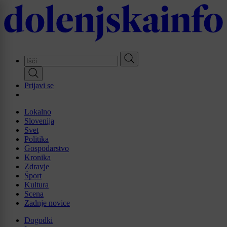
Skip
to
main
content
Prijavi se
Lokalno
Slovenija
Svet
Politika
Gospodarstvo
Kronika
Zdravje
Šport
Kultura
Scena
Zadnje novice
Dogodki