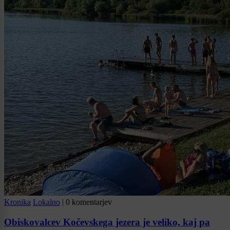
Kronika
Lokalno
|
0 komentarjev
Obiskovalcev Kočevskega jezera je veliko, kaj pa