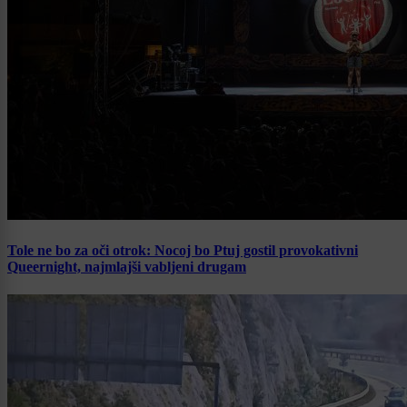
Tole ne bo za oči otrok: Nocoj bo Ptuj gostil provokativni
Queernight, najmlajši vabljeni drugam