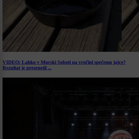
VIDEO: Lahko v Murski Soboti na vročini spečemo jajce?
Rezultat je presenetil ...