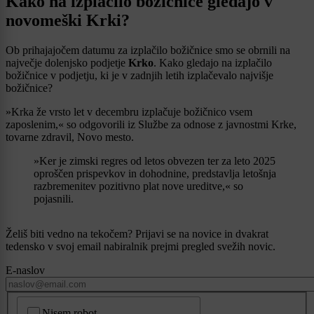
Kako na izplačilo božičnice gledajo v
novomeški Krki?
Ob prihajajočem datumu za izplačilo božičnice smo se obrnili na
največje dolenjsko podjetje
Krko
. Kako gledajo na izplačilo
božičnice v podjetju, ki je v zadnjih letih izplačevalo najvišje
božičnice?
»Krka že vrsto let v decembru izplačuje božičnico vsem
zaposlenim,« so odgovorili iz Službe za odnose z javnostmi Krke,
tovarne zdravil, Novo mesto.
»Ker je zimski regres od letos obvezen ter za leto 2025
oproščen prispevkov in dohodnine, predstavlja letošnja
razbremenitev pozitivno plat nove ureditve,« so
pojasnili.
Želiš biti vedno na tekočem? Prijavi se na novice in dvakrat
tedensko v svoj email nabiralnik prejmi pregled svežih novic.
E-naslov
CAPTCHA
Nisem robot