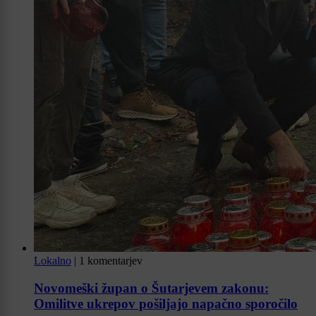
Lokalno
|
1 komentarjev
Novomeški župan o Šutarjevem zakonu:
Omilitve ukrepov pošiljajo napačno sporočilo