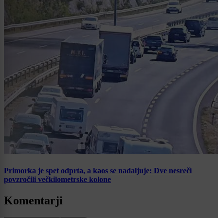
Primorka je spet odprta, a kaos se nadaljuje: Dve nesreči
povzročili večkilometrske kolone
Komentarji