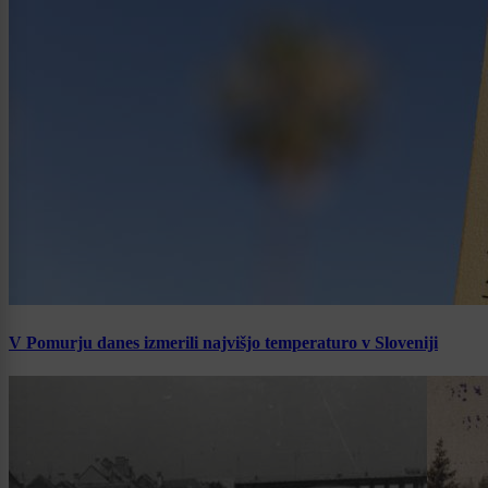
V Pomurju danes izmerili najvišjo temperaturo v Sloveniji