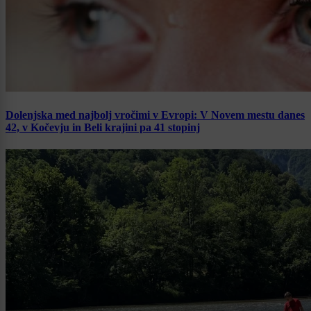
Dolenjska med najbolj vročimi v Evropi: V Novem mestu danes
42, v Kočevju in Beli krajini pa 41 stopinj