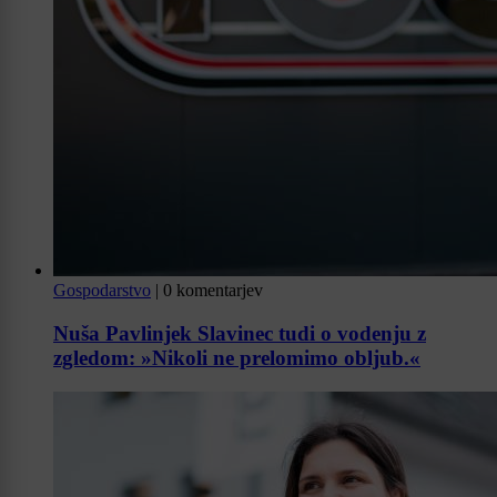
Gospodarstvo
|
0 komentarjev
Nuša Pavlinjek Slavinec tudi o vodenju z
zgledom: »Nikoli ne prelomimo obljub.«