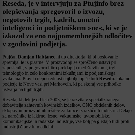
Reseda, je v intervjuju za Ptujinfo brez
olepševanja spregovoril o izvozu,
negotovih trgih, kadrih, umetni
inteligenci in podjetniškem »ne«, ki se je
izkazal za eno najpomembnejših odločitev
v zgodovini podjetja.
Ptujčan
Damjan Habjanec
ni tip direktorja, ki bi poslovanje
spremljal le iz pisarne. V proizvodnji se sproščeno ustavi pri
zaposlenih, v pogovoru hitro preklaplja med številkami, trgi,
tehnologijo in zelo konkretnimi izkušnjami iz podjetniškega
vsakdana. Prav ta neposrednost najbolje opiše tudi
Resedo
: lokalno
podjetje iz Nove vasi pri Markovcih, ki pa skoraj vse prihodke
ustvarja na tujih trgih.
Reseda, ki deluje od leta 2003, se je razvila v specializiranega
dobavitelja zahtevnih kovinskih izdelkov, CNC obdelanih delov,
sklopov in proizvodnih rešitev za kupce iz različnih industrij. Delajo
za naročnike iz lakirne, lesne, vakuumske, avtomobilske,
komunikacijske in radarske industrije, vse bolj pa gledajo tudi proti
industriji čipov in medicini.