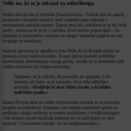
Velik ne, ki se je izkazal za odločilnega
Veliko lekcijo mu je prinesla finančna kriza. »Takrat sem se naučil
poslovati z lastnimi sredstvi, brez zadolževanja oziroma z
minimalnim zadolževanjem. Takrat smo bili zadolženi in je bil velik
padec, potem pa se je že v začetku 2010 začelo popravljati.« Ta
izkušnja je pomembno vplivala na njegov današnji pogled na rast,
tveganje in stabilnost.
Najbolj zgovorna je zgodba iz leta 2008, ko je Reseda delala za
znanega proizvajalca kosilnic. Kupec jim je ponudil približno
desetkratnik dotedanjega obsega posla, vendar bi to pomenilo tudi
veliko odvisnost od enega naročnika.
Habjanec se je odločil, da ponudbe ne sprejme. Leto
kasneje, ob krizi, se je izkazalo, da je bila odločitev
pravilna.
»Podjetje bi sicer hitro zraslo, a bi lahko
tudi hitro padlo.«
Danes Reseda dela za velike mednarodne sisteme in se zavestno
izogiba posrednikom. Habjanec pri iskanju partnerjev gleda na
podjetja z dolgo tradicijo in resnim položajem v svojih panogah.
»Mi delamo za pet različnih industrij in vsi naši kupci so 'key
playerji' v svetovnem merilu - to so multinacionalke.«