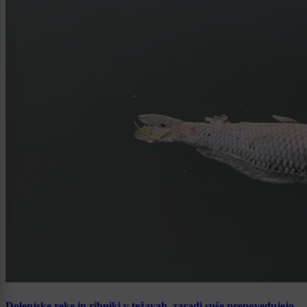
Dolenjske reke in ribniki v težavah, zaradi suše prepovedujejo