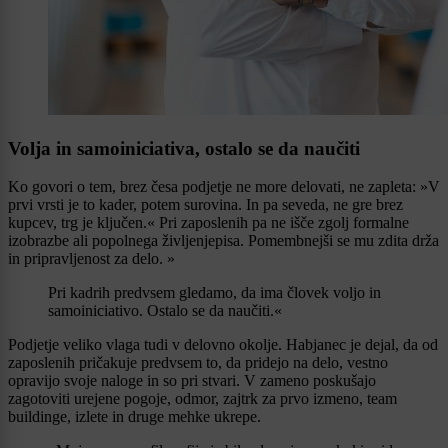
Volja in samoiniciativa, ostalo se da naučiti
Ko govori o tem, brez česa podjetje ne more delovati, ne zapleta: »V
prvi vrsti je to kader, potem surovina. In pa seveda, ne gre brez
kupcev, trg je ključen.« Pri zaposlenih pa ne išče zgolj formalne
izobrazbe ali popolnega življenjepisa. Pomembnejši se mu zdita drža
in pripravljenost za delo. »
Pri kadrih predvsem gledamo, da ima človek voljo in
samoiniciativo. Ostalo se da naučiti.«
Podjetje veliko vlaga tudi v delovno okolje. Habjanec je dejal, da od
zaposlenih pričakuje predvsem to, da pridejo na delo, vestno
opravijo svoje naloge in so pri stvari. V zameno poskušajo
zagotoviti urejene pogoje, odmor, zajtrk za prvo izmeno, team
buildinge, izlete in druge mehke ukrepe.