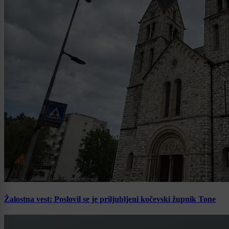
Žalostna vest: Poslovil se je priljubljeni kočevski župnik Tone