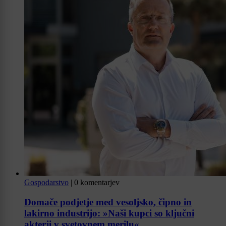
Gospodarstvo
|
0 komentarjev
Domače podjetje med vesoljsko, čipno in
lakirno industrijo: »Naši kupci so ključni
akterji v svetovnem merilu«