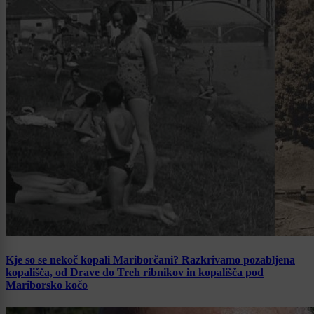
Kje so se nekoč kopali Mariborčani? Razkrivamo pozabljena
kopališča, od Drave do Treh ribnikov in kopališča pod
Mariborsko kočo