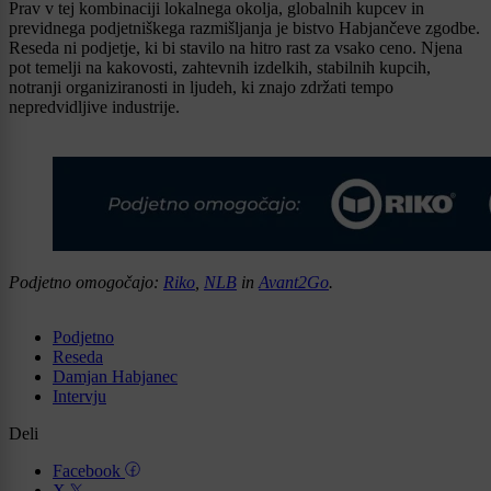
Prav v tej kombinaciji lokalnega okolja, globalnih kupcev in
previdnega podjetniškega razmišljanja je bistvo Habjančeve zgodbe.
Reseda ni podjetje, ki bi stavilo na hitro rast za vsako ceno. Njena
pot temelji na kakovosti, zahtevnih izdelkih, stabilnih kupcih,
notranji organiziranosti in ljudeh, ki znajo zdržati tempo
nepredvidljive industrije.
Podjetno omogočajo:
Riko
,
NLB
in
Avant2Go
.
Podjetno
Reseda
Damjan Habjanec
Intervju
Deli
Facebook
X