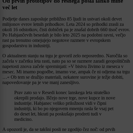
Od prvih prototipov do resnega posla lahko mine
več let
Podjetje danes zaposluje približno 85 ljudi in ustvari okoli devet
milijonov evrov letnih prihodkov. Leta 2024 so prihodki zrasli za
okoli 16 odstotkov, čisti dobiček pa je znašal dobrih 660 tisoč evrov.
Po Habjančevih besedah je bilo leto 2025 na podobni ravni, večjo
rast pa trenutno omejujejo negotove razmere v evropskem
gospodarstvu in industriji.
O aktualnem stanju na trgu je govoril zelo neposredno. Naročila so
začela v začetku leta rasti, nato pa so se razmere zaradi geopolitičnih
napetosti znova začele spreminjati: »V bistvu živimo iz meseca v
mesec. Mi imamo pogodbe, imamo vse, ampak če ni odjema na trgu
…« Ob tem se dražijo materiali, nekatere surovine je težje dobiti,
napovedovanje pa je vse manj zanesljivo.
Prav zato so v Resedi konec lanskega leta strateško
okrepili prodajo. Iščejo nove trge, nove kupce in nove
industrije. Habjanec veliko priložnost vidi v čipni
industriji, ki bo po njegovem mnenju rasla še vsaj pet
do deset let, hkrati pa poskušajo prodreti tudi v
medicino.
A opozoril je, da se takšni posli ne zgodijo čez noč: od prvih