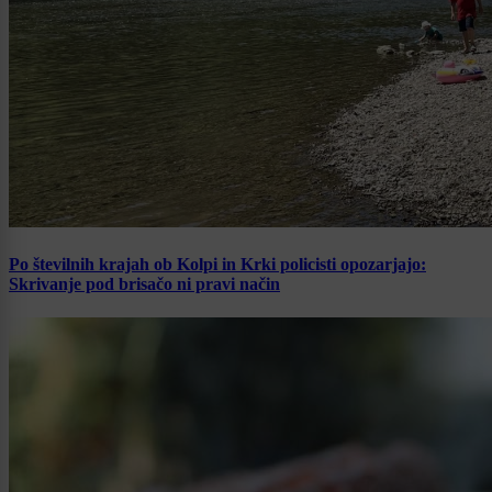
Po številnih krajah ob Kolpi in Krki policisti opozarjajo:
Skrivanje pod brisačo ni pravi način