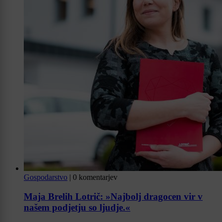
Gospodarstvo
|
0 komentarjev
Maja Brelih Lotrič: »Najbolj dragocen vir v
našem podjetju so ljudje.«