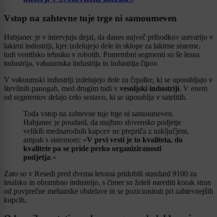
Vstop na zahtevne tuje trge ni samoumeven
Habjanec je v intervjuju dejal, da danes največ prihodkov ustvarijo v
lakirni industriji, kjer izdelujejo dele in sklope za lakirne sisteme,
tudi ventilsko tehniko v robotih. Pomembni segmenti so še lesna
industrija, vakuumska industrija in industrija čipov.
V vakuumski industriji izdelujejo dele za črpalke, ki se uporabljajo v
številnih panogah, med drugim tudi v
vesoljski industriji
. V enem
od segmentov delajo celo sestavo, ki se uporablja v satelitih.
Toda vstop na zahtevne tuje trge ni samoumeven.
Habjanec je poudaril, da majhno slovensko podjetje
velikih mednarodnih kupcev ne prepriča z naključjem,
ampak s sistemom: »
V prvi vrsti je to kvaliteta, do
kvalitete pa se pride preko organiziranosti
podjetja
.«
Zato so v Resedi pred dvema letoma pridobili standard 9100 za
letalsko in obrambno industrijo, s čimer so želeli narediti korak stran
od povprečne mehanske obdelave in se pozicionirati pri zahtevnejših
kupcih.