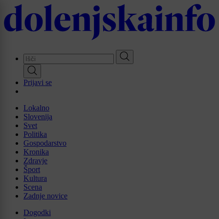
Skip
to
main
content
Prijavi se
Lokalno
Slovenija
Svet
Politika
Gospodarstvo
Kronika
Zdravje
Šport
Kultura
Scena
Zadnje novice
Dogodki