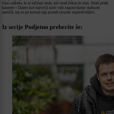
čisto odkrito, te ni ničesar strah, ker imaš fokus in elan. Strah pride
kasneje.« Danes kot največji izziv vidi zagotavljanje stalnosti
naročil, saj so po koroni trgi postali izrazito nepredvidljivi.
Iz serije Podjetno preberite še: