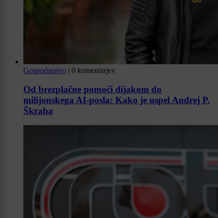
Gospodarstvo
|
0 komentarjev
Od brezplačne pomoči dijakom do
milijonskega AI-posla: Kako je uspel Andrej P.
Škraba