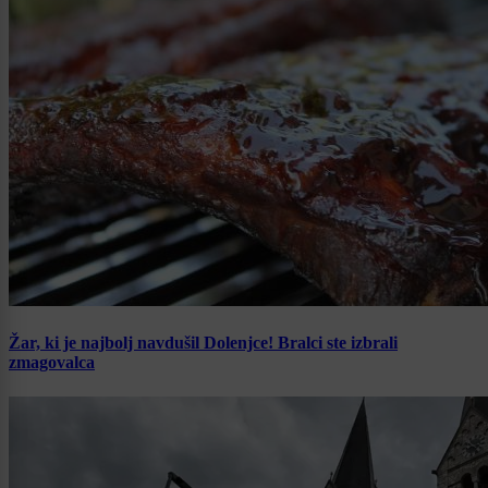
Žar, ki je najbolj navdušil Dolenjce! Bralci ste izbrali
zmagovalca