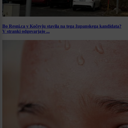
Bo Resni.ca v Kočevju stavila na tega županskega kandidata?
V stranki odgovarjajo ...