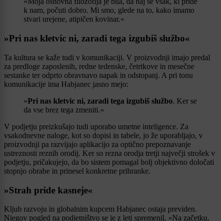
»Moja osnovna filozofija je bila, da naj se vsak, ki pride
k nam, počuti dobro. Mi smo, glede na to, kako imamo
stvari urejene, atipičen kovinar.«
»Pri nas kletvic ni, zaradi tega izgubiš službo«
Ta kultura se kaže tudi v komunikaciji. V proizvodnji imajo predal
za predloge zaposlenih, redne tedenske, četrtkove in mesečne
sestanke ter odprto obravnavo napak in odstopanj. A pri tonu
komunikacije ima Habjanec jasno mejo:
»
Pri nas kletvic ni, zaradi tega izgubiš službo
. Ker se
da vse brez tega zmeniti.«
V podjetju preizkušajo tudi uporabo umetne inteligence. Za
vsakodnevne naloge, kot so dopisi in tabele, jo že uporabljajo, v
proizvodnji pa razvijajo aplikacijo za optično prepoznavanje
ustreznosti reznih orodij. Ker so rezna orodja tretji največji strošek v
podjetju, pričakujejo, da bo sistem pomagal bolj objektivno določati
stopnjo obrabe in prinesel konkretne prihranke.
»Strah pride kasneje«
Kljub razvoju in globalnim kupcem Habjanec ostaja previden.
Njegov pogled na podjetništvo se je z leti spremenil. »Na začetku,