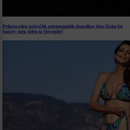
Prihaja eden največjih astronomskih dogodkov leta: Kako bo
Sončev mrk viden iz Slovenije?