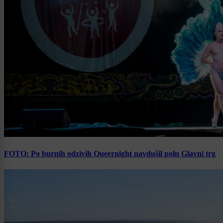
FOTO: Po burnih odzivih Queernight navdušil poln Glavni trg