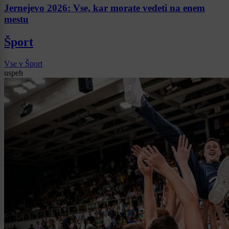
Jernejevo 2026: Vse, kar morate vedeti na enem
mestu
Šport
Vse v Šport
uspeh