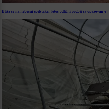
Bliža se na nebesni spektakel, letos odlični pogoji za opazovanje