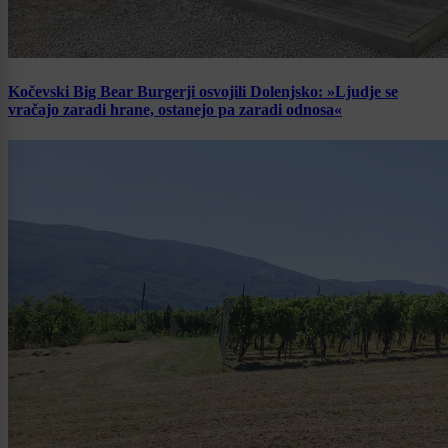
Kočevski Big Bear Burgerji osvojili Dolenjsko: »Ljudje se
vračajo zaradi hrane, ostanejo pa zaradi odnosa«