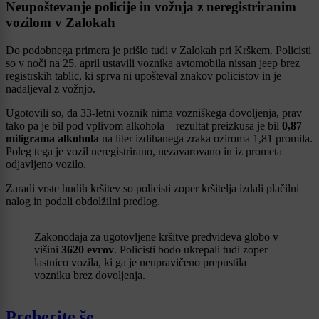
Neupoštevanje policije in vožnja z neregistriranim
vozilom v Zalokah
Do podobnega primera je prišlo tudi v Zalokah pri Krškem. Policisti
so v noči na 25. april ustavili voznika avtomobila nissan jeep brez
registrskih tablic, ki sprva ni upošteval znakov policistov in je
nadaljeval z vožnjo.
Ugotovili so, da 33-letni voznik nima vozniškega dovoljenja, prav
tako pa je bil pod vplivom alkohola – rezultat preizkusa je bil
0,87
miligrama alkohola
na liter izdihanega zraka oziroma 1,81 promila.
Poleg tega je vozil neregistrirano, nezavarovano in iz prometa
odjavljeno vozilo.
Zaradi vrste hudih kršitev so policisti zoper kršitelja izdali plačilni
nalog in podali obdolžilni predlog.
Zakonodaja za ugotovljene kršitve predvideva globo v
višini
3620 evrov
. Policisti bodo ukrepali tudi zoper
lastnico vozila, ki ga je neupravičeno prepustila
vozniku brez dovoljenja.
Preberite še