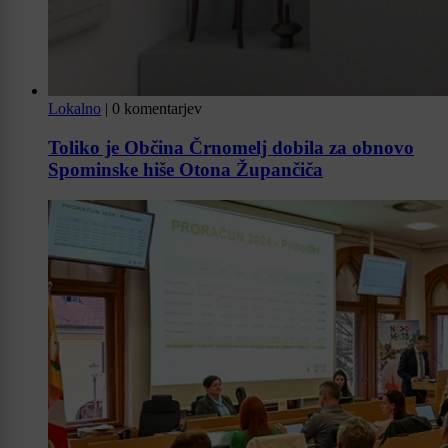
Lokalno
|
0 komentarjev
Toliko je Občina Črnomelj dobila za obnovo
Spominske hiše Otona Župančiča