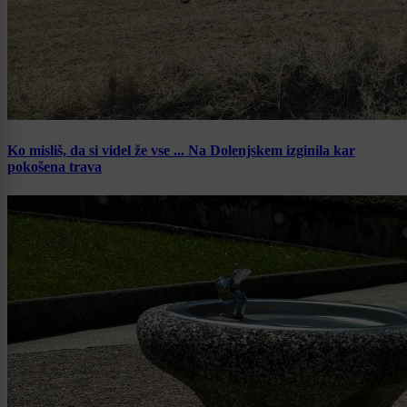
Ko misliš, da si videl že vse ... Na Dolenjskem izginila kar
pokošena trava