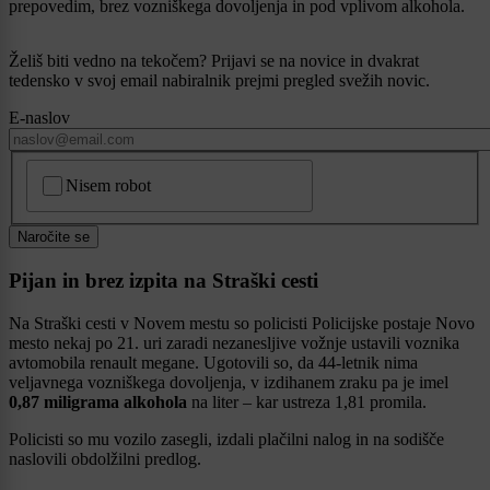
prepovedim, brez vozniškega dovoljenja in pod vplivom alkohola.
Želiš biti vedno na tekočem? Prijavi se na novice in dvakrat
tedensko v svoj email nabiralnik prejmi pregled svežih novic.
E-naslov
CAPTCHA
Nisem robot
Naročite se
Pijan in brez izpita na Straški cesti
Na Straški cesti v Novem mestu so policisti Policijske postaje Novo
mesto nekaj po 21. uri zaradi nezanesljive vožnje ustavili voznika
avtomobila renault megane. Ugotovili so, da 44-letnik nima
veljavnega vozniškega dovoljenja, v izdihanem zraku pa je imel
0,87 miligrama alkohola
na liter – kar ustreza 1,81 promila.
Policisti so mu vozilo zasegli, izdali plačilni nalog in na sodišče
naslovili obdolžilni predlog.