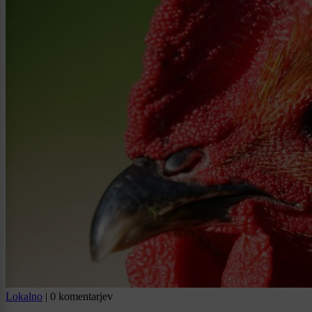
Lokalno
|
0 komentarjev