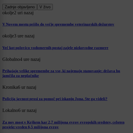
Zadnje objavljeno
V živo
okolje
2 uri nazaj
V Novem mestu prišlo do večje spremembe veterinarskih dežurstev
okolje
3 ure nazaj
Več kot polovico vodomernih postaj zajele nizkovodne razmere
Globalno
4 ure nazaj
Prihajajo velike spremembe za vse, ki najemajo stanovanje: država bo
jamčila za neplačnike
Kronika
6 ur nazaj
Policija javnost prosi za pomoč pri iskanju Jona. Ste ga videli?
Lokalno
6 ur nazaj
Za nov most v Krškem kar 2,7 milijona evrov evropskih sredstev, celoten
projekt vreden 6,5 milijona evrov