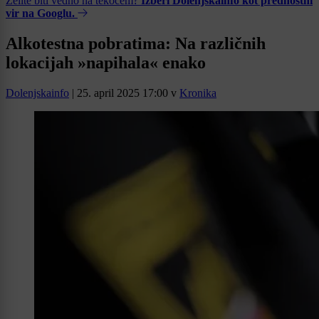
Želite biti vedno na tekočem?
Izberi Dolenjskainfo kot prednostni
vir na Googlu.
Alkotestna pobratima: Na različnih
lokacijah »napihala« enako
Dolenjskainfo
|
25. april 2025 17:00
v
Kronika