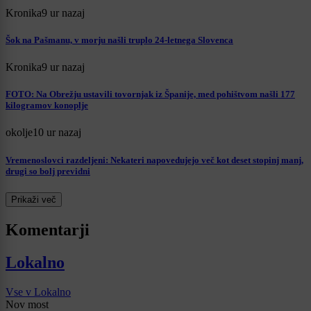
Kronika
9 ur nazaj
Šok na Pašmanu, v morju našli truplo 24-letnega Slovenca
Kronika
9 ur nazaj
FOTO: Na Obrežju ustavili tovornjak iz Španije, med pohištvom našli 177
kilogramov konoplje
okolje
10 ur nazaj
Vremenoslovci razdeljeni: Nekateri napovedujejo več kot deset stopinj manj,
drugi so bolj previdni
Prikaži več
Komentarji
Lokalno
Vse v Lokalno
Nov most