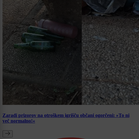
Zaradi prizorov na otroškem igrišču občani ogorčeni: »To ni
več normalno!«