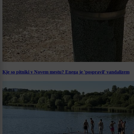
Kje so pitniki v Novem mestu? Enega je 'pospravil' vandalizem