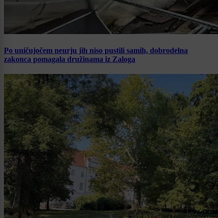
Po uničujočem neurju jih niso pustili samih, dobrodelna
zakonca pomagala družinama iz Zaloga