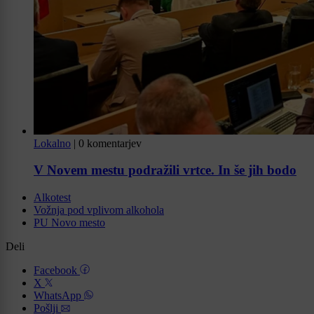
Lokalno
|
0 komentarjev
V Novem mestu podražili vrtce. In še jih bodo
Alkotest
Vožnja pod vplivom alkohola
PU Novo mesto
Deli
Facebook
X
WhatsApp
Pošlji