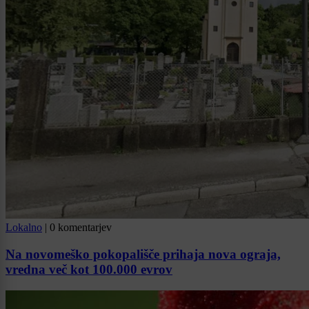
Lokalno
|
0 komentarjev
Na novomeško pokopališče prihaja nova ograja,
vredna več kot 100.000 evrov