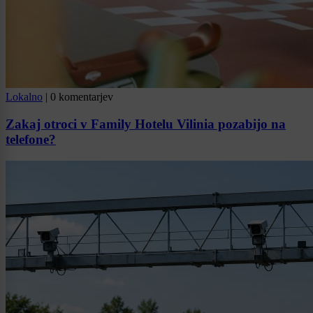
Lokalno
|
0 komentarjev
Zakaj otroci v Family Hotelu Vilinia pozabijo na
telefone?