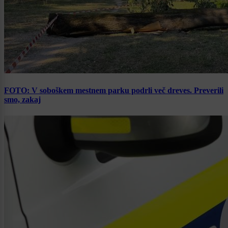
FOTO: V soboškem mestnem parku podrli več dreves. Preverili
smo, zakaj