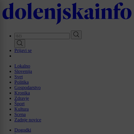
Skip
to
main
content
Prijavi se
Lokalno
Slovenija
Svet
Politika
Gospodarstvo
Kronika
Zdravje
Šport
Kultura
Scena
Zadnje novice
Dogodki