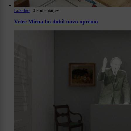
Lokalno
|
0 komentarjev
Vrtec Mirna bo dobil novo opremo