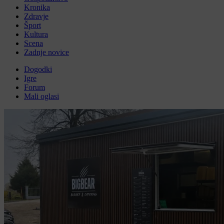
Kronika
Zdravje
Šport
Kultura
Scena
Zadnje novice
Dogodki
Igre
Forum
Mali oglasi