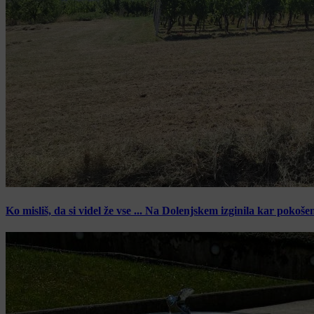
Ko misliš, da si videl že vse ... Na Dolenjskem izginila kar pokoše