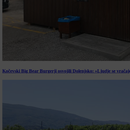
Kočevski Big Bear Burgerji osvojili Dolenjsko: »Ljudje se vračaj