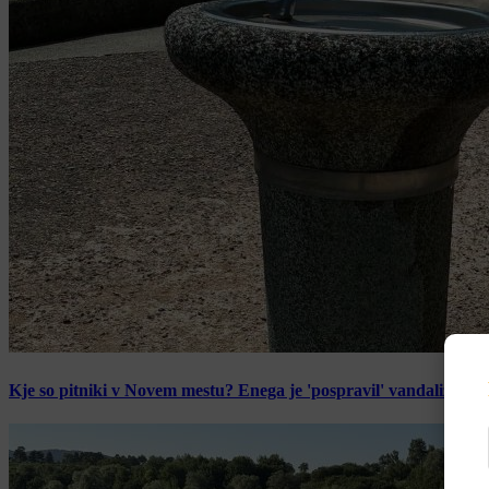
Kje so pitniki v Novem mestu? Enega je 'pospravil' vandalizem