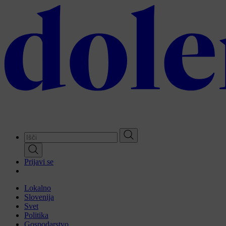
Skip
to
main
content
Prijavi se
Lokalno
Slovenija
Svet
Politika
Gospodarstvo