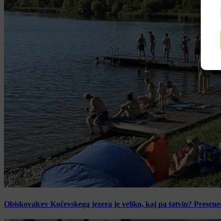
Obiskovalcev Kočevskega jezera je veliko, kaj pa tatvin? Presen