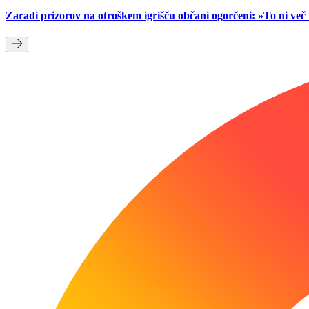
Zaradi prizorov na otroškem igrišču občani ogorčeni: »To ni ve