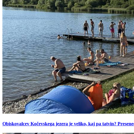
Obiskovalcev Kočevskega jezera je veliko, kaj pa tatvin? Presen