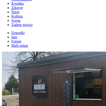
Kronika
Zdravje
Šport
Kultura
Scena
Zadnje novice
Dogodki
Igre
Forum
Mali oglasi