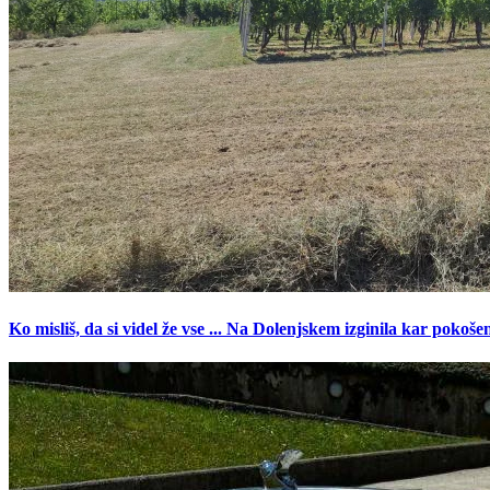
Ko misliš, da si videl že vse ... Na Dolenjskem izginila kar pokoše