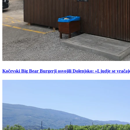
Kočevski Big Bear Burgerji osvojili Dolenjsko: »Ljudje se vračaj