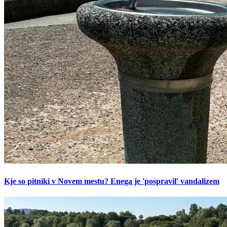
Kje so pitniki v Novem mestu? Enega je 'pospravil' vandalizem