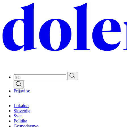
Skip
to
main
content
Prijavi se
Lokalno
Slovenija
Svet
Politika
Gospodarstvo