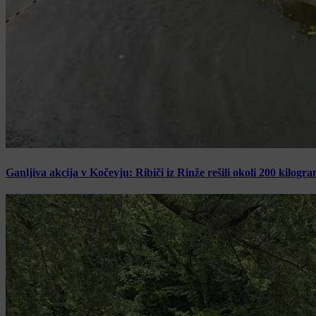
Ganljiva akcija v Kočevju: Ribiči iz Rinže rešili okoli 200 kilogr