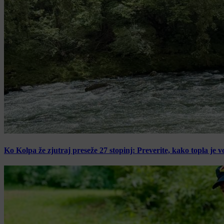
Ko Kolpa že zjutraj preseže 27 stopinj: Preverite, kako topla je v