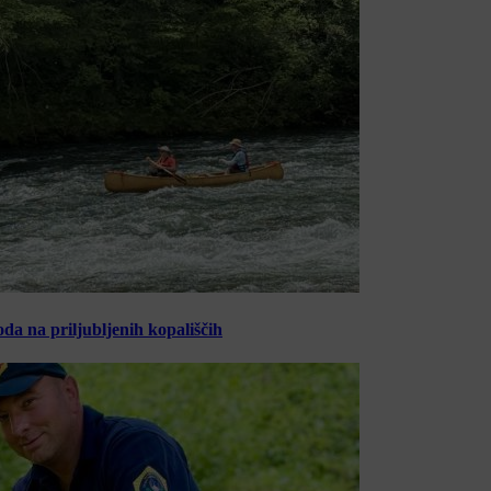
oda na priljubljenih kopališčih