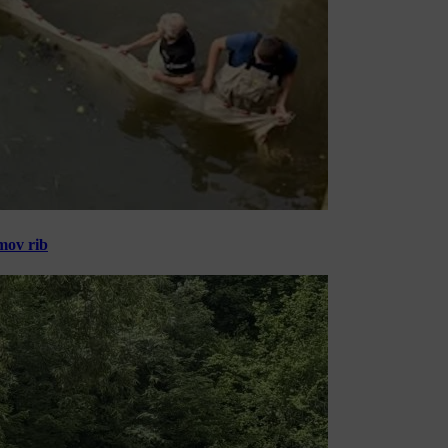
amov rib