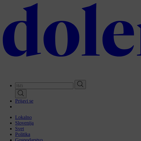
Skip
to
main
content
Prijavi se
Lokalno
Slovenija
Svet
Politika
Gospodarstvo