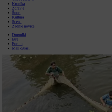
Kronika
Zdravje
Šport
Kultura
Scena
Zadnje novice
Dogodki
Igre
Forum
Mali oglasi