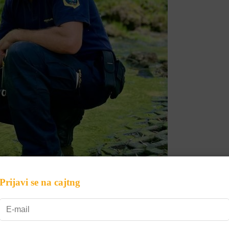
Prijavi se na cajtng
za svoje štirinožne sodelavce