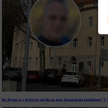
Bo Resni.ca v Kočevju stavila na tega županskega kandidata? V s