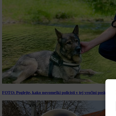
FOTO: Poglejte, kako novomeški policisti v tej vročini poskrbijo 