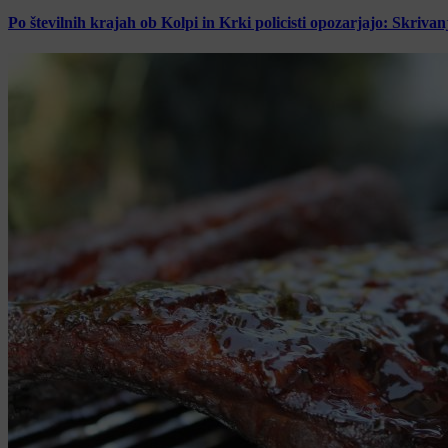
Po številnih krajah ob Kolpi in Krki policisti opozarjajo: Skrivan