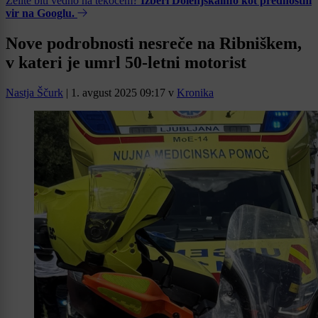
Želite biti vedno na tekočem?
Izberi Dolenjskainfo kot prednostni
vir na Googlu.
Nove podrobnosti nesreče na Ribniškem,
v kateri je umrl 50-letni motorist
Nastja Ščurk
|
1. avgust 2025 09:17
v
Kronika