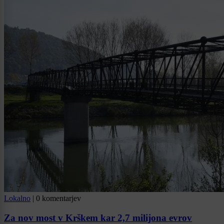
Lokalno
|
0 komentarjev
Za nov most v Krškem kar 2,7 milijona evrov