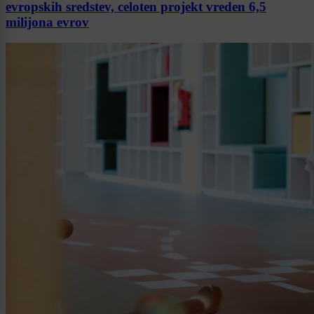
evropskih sredstev, celoten projekt vreden 6,5
milijona evrov