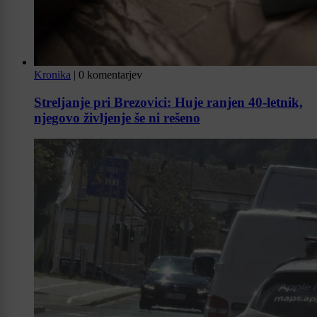
Kronika
|
0 komentarjev
Streljanje pri Brezovici: Huje ranjen 40-letnik,
njegovo življenje še ni rešeno