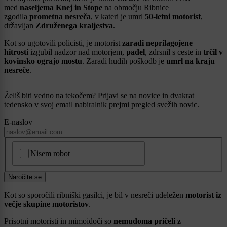
med
naseljema Knej in Stope
na območju Ribnice
zgodila
prometna nesreča
, v kateri je umrl
50-letni motorist
,
državljan
Združenega kraljestva
.
Kot so ugotovili policisti, je motorist
zaradi neprilagojene
hitrosti
izgubil nadzor nad motorjem,
padel
, zdrsnil s ceste in
trčil v
kovinsko ograjo mostu
. Zaradi hudih poškodb je
umrl na kraju
nesreče
.
Želiš biti vedno na tekočem? Prijavi se na novice in dvakrat
tedensko v svoj email nabiralnik prejmi pregled svežih novic.
E-naslov
CAPTCHA
Nisem robot
Naročite se
Kot so sporočili ribniški gasilci, je bil v nesreči udeležen
motorist iz
večje skupine motoristov
.
Prisotni motoristi in mimoidoči so
nemudoma pričeli z