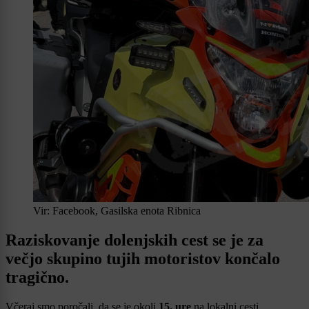
Vir: Facebook, Gasilska enota Ribnica
Raziskovanje dolenjskih cest se je za
večjo skupino tujih motoristov končalo
tragično.
Včeraj smo poročali, da se je okoli
15. ure
na lokalni cesti