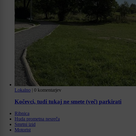
Lokalno
|
0 komentarjev
Kočevci, tudi tukaj ne smete (več) parkirati
Ribnica
Huda prometna nesreča
Smrtni izid
Motorist