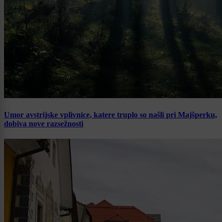
Umor avstrijske vplivnice, katere truplo so našli pri Majšperku,
dobiva nove razsežnosti