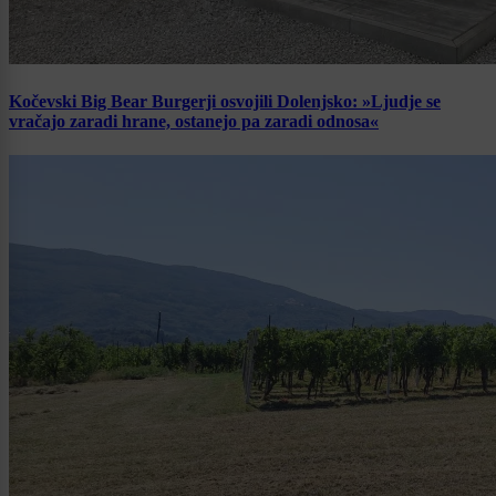
Kočevski Big Bear Burgerji osvojili Dolenjsko: »Ljudje se
vračajo zaradi hrane, ostanejo pa zaradi odnosa«