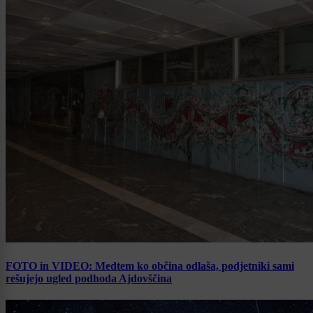
FOTO in VIDEO: Medtem ko občina odlaša, podjetniki sami
rešujejo ugled podhoda Ajdovščina