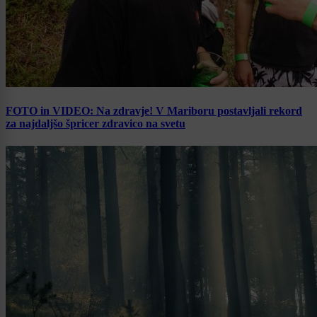
FOTO in VIDEO: Na zdravje! V Mariboru postavljali rekord
za najdaljšo špricer zdravico na svetu