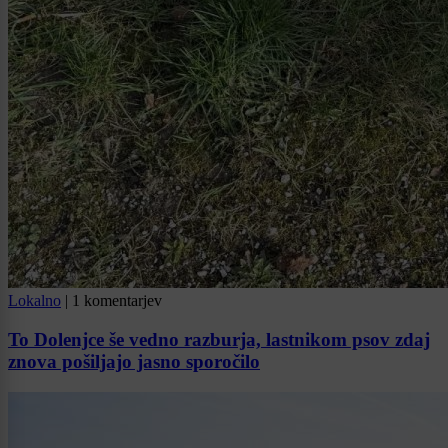
Lokalno
|
1 komentarjev
To Dolenjce še vedno razburja, lastnikom psov zdaj
znova pošiljajo jasno sporočilo