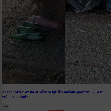
Zaradi prizorov na otroškem igrišču občani ogorčeni: »To ni
več normalno!«