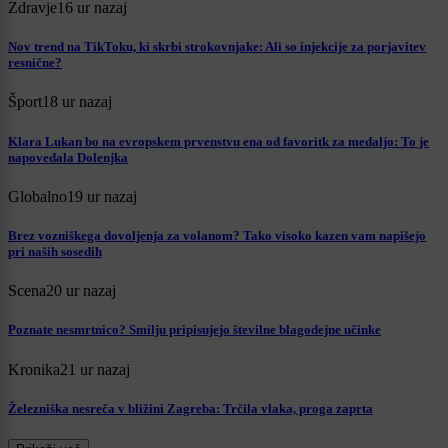
Zdravje
16 ur nazaj
Nov trend na TikToku, ki skrbi strokovnjake: Ali so injekcije za porjavitev
resnične?
Šport
18 ur nazaj
Klara Lukan bo na evropskem prvenstvu ena od favoritk za medaljo: To je
napovedala Dolenjka
Globalno
19 ur nazaj
Brez vozniškega dovoljenja za volanom? Tako visoko kazen vam napišejo
pri naših sosedih
Scena
20 ur nazaj
Poznate nesmrtnico? Smilju pripisujejo številne blagodejne učinke
Kronika
21 ur nazaj
Železniška nesreča v bližini Zagreba: Trčila vlaka, proga zaprta