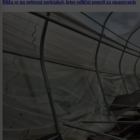
Bliža se na nebesni spektakel, letos odlični pogoji za opazovanje