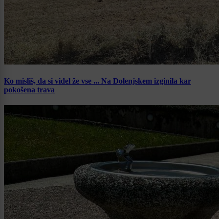
Ko misliš, da si videl že vse ... Na Dolenjskem izginila kar
pokošena trava