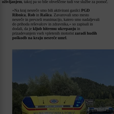
oživljanjem
, takoj pa so bile obveščene tudi vse službe za pomoč.
»Na kraj nesreče smo bili aktivirani gasilci
PGD
Ribnica
,
Rob
in
Rašica
. Zavarovali smo mesto
nesreče in prevzeli reanimacijo, katero smo nadaljevali
do prihoda reševalcev in zdravnika,« so zapisali in
dodali, da je
kljub hitremu ukrepanju
in
prizadevanjem vseh vpletenih motorist
zaradi hudih
poškodb na kraju nesreče umrl
.