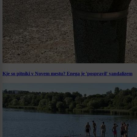
Kje so pitniki v Novem mestu? Enega je 'pospravil' vandalizem