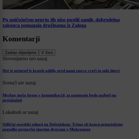
Po uničujočem neurju jih niso pustili samih, dobrodelna
zakonca pomagala družinama iz Zaloga
Komentarji
Zadnje objavljeno
V živo
Slovenija
eno uro nazaj
Dež je prinesel le kratek oddih, pred nami znova vroči in suhi dnevi
Scena
3 ure nazaj
Merkur meša štrene v komunikaciji, ta znamenja bodo najbolj na
preizkušnji
Lokalno
6 ur nazaj
Odlični sosedski odnosi na Dolenjskem: Trimo ob koncu petnajstletne
pogodbe prenavlja športno dvorano v Mokronogu