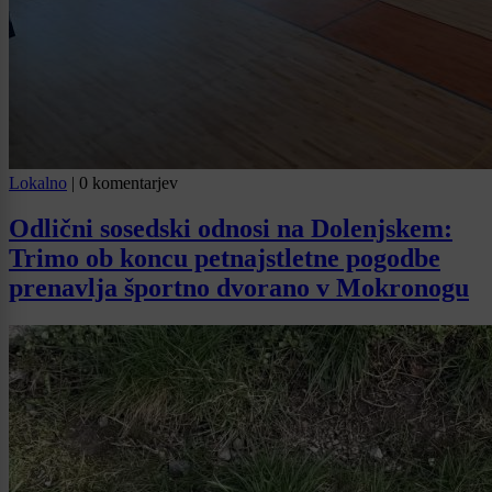
Lokalno
|
0 komentarjev
Odlični sosedski odnosi na Dolenjskem:
Trimo ob koncu petnajstletne pogodbe
prenavlja športno dvorano v Mokronogu