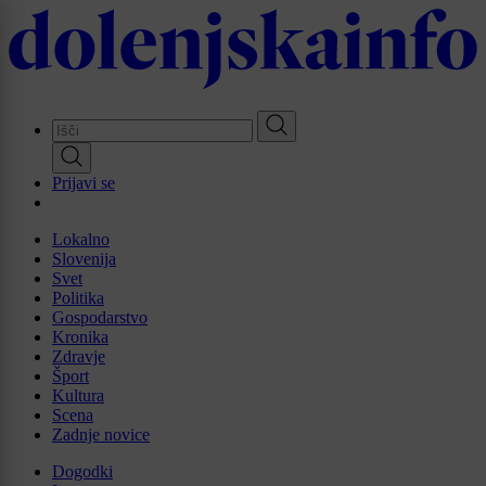
Skip
to
main
content
Prijavi se
Lokalno
Slovenija
Svet
Politika
Gospodarstvo
Kronika
Zdravje
Šport
Kultura
Scena
Zadnje novice
Dogodki