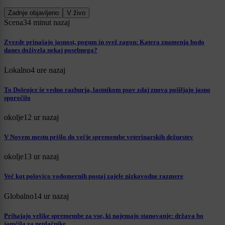
Zadnje objavljeno
V živo
Scena
34 minut nazaj
Zvezde prinašajo jasnost, pogum in svež zagon: Katera znamenja bodo
danes doživela nekaj posebnega?
Lokalno
4 ure nazaj
To Dolenjce še vedno razburja, lastnikom psov zdaj znova pošiljajo jasno
sporočilo
okolje
12 ur nazaj
V Novem mestu prišlo do večje spremembe veterinarskih dežurstev
okolje
13 ur nazaj
Več kot polovico vodomernih postaj zajele nizkovodne razmere
Globalno
14 ur nazaj
Prihajajo velike spremembe za vse, ki najemajo stanovanje: država bo
jamčila za neplačnike