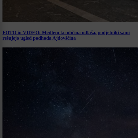
FOTO in VIDEO: Medtem ko občina odlaša, podjetniki sami
rešujejo ugled podhoda Ajdovščina