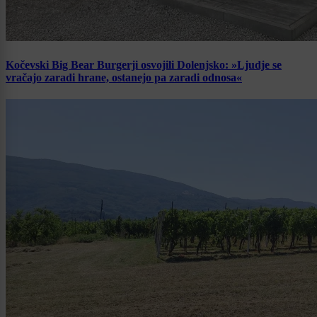
Kočevski Big Bear Burgerji osvojili Dolenjsko: »Ljudje se
vračajo zaradi hrane, ostanejo pa zaradi odnosa«