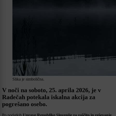
Slika je simbolična.
V noči na soboto, 25. aprila 2026, je v
Radečah potekala iskalna akcija za
pogrešano osebo.
Po podatkih
Uprave Republike Slovenije za zaščito in reševanje