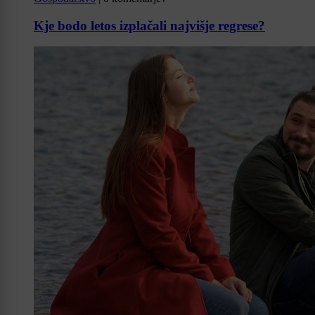
Kje bodo letos izplačali najvišje regrese?