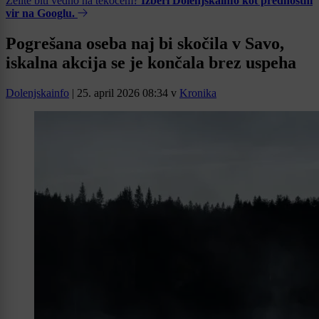
Želite biti vedno na tekočem?
Izberi Dolenjskainfo kot prednostni
vir na Googlu.
Pogrešana oseba naj bi skočila v Savo,
iskalna akcija se je končala brez uspeha
Dolenjskainfo
|
25. april 2026 08:34
v
Kronika