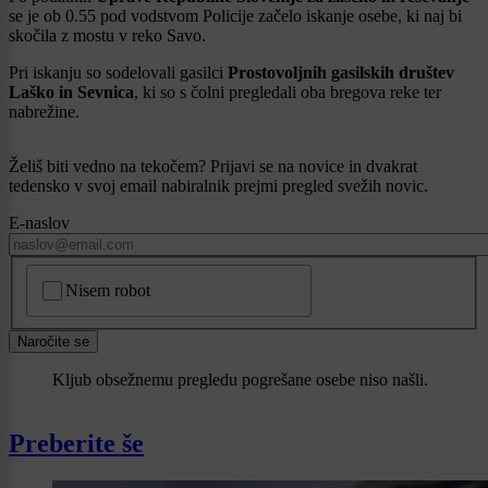
se je ob 0.55 pod vodstvom Policije začelo iskanje osebe, ki naj bi
skočila z mostu v reko Savo.
Pri iskanju so sodelovali gasilci
Prostovoljnih gasilskih društev
Laško in Sevnica
, ki so s čolni pregledali oba bregova reke ter
nabrežine.
Želiš biti vedno na tekočem? Prijavi se na novice in dvakrat
tedensko v svoj email nabiralnik prejmi pregled svežih novic.
E-naslov
CAPTCHA
Nisem robot
Naročite se
Kljub obsežnemu pregledu pogrešane osebe niso našli.
Preberite še