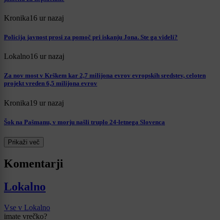
Kronika
16 ur nazaj
Policija javnost prosi za pomoč pri iskanju Jona. Ste ga videli?
Lokalno
16 ur nazaj
Za nov most v Krškem kar 2,7 milijona evrov evropskih sredstev, celoten
projekt vreden 6,5 milijona evrov
Kronika
19 ur nazaj
Šok na Pašmanu, v morju našli truplo 24-letnega Slovenca
Prikaži več
Komentarji
Lokalno
Vse v Lokalno
imate vrečko?