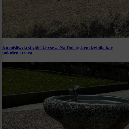
Ko misliš, da si videl že vse ... Na Dolenjskem izginila kar
pokošena trava