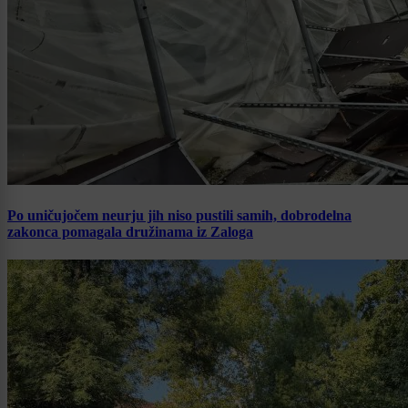
Po uničujočem neurju jih niso pustili samih, dobrodelna
zakonca pomagala družinama iz Zaloga