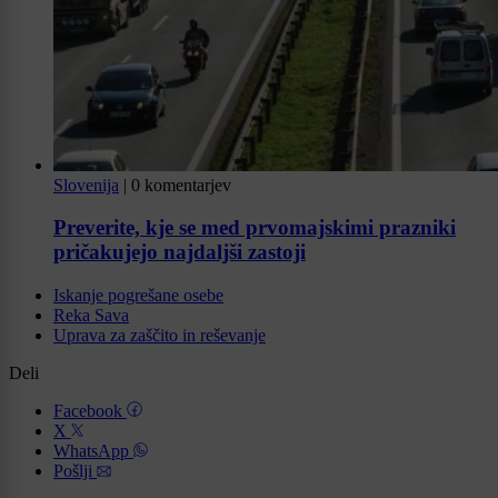
Slovenija
|
0 komentarjev
Preverite, kje se med prvomajskimi prazniki
pričakujejo najdaljši zastoji
Iskanje pogrešane osebe
Reka Sava
Uprava za zaščito in reševanje
Deli
Facebook
X
WhatsApp
Pošlji