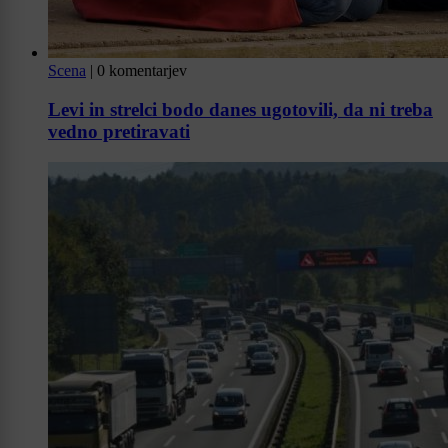
Scena
|
0 komentarjev
Levi in strelci bodo danes ugotovili, da ni treba
vedno pretiravati