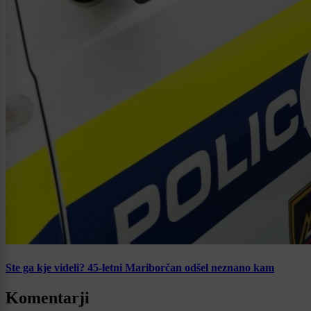
Ste ga kje videli? 45-letni Mariborčan odšel neznano kam
Komentarji