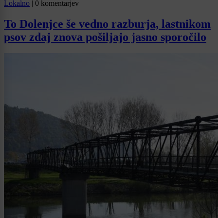
Lokalno
|
0 komentarjev
To Dolenjce še vedno razburja, lastnikom
psov zdaj znova pošiljajo jasno sporočilo