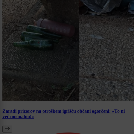
Zaradi prizorov na otroškem igrišču občani ogorčeni: »To ni
več normalno!«