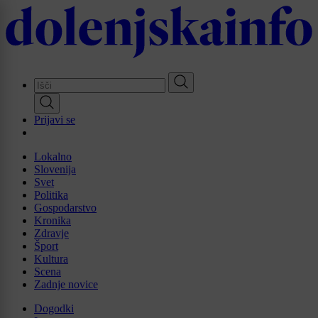
Skip
to
main
content
Prijavi se
Lokalno
Slovenija
Svet
Politika
Gospodarstvo
Kronika
Zdravje
Šport
Kultura
Scena
Zadnje novice
Dogodki