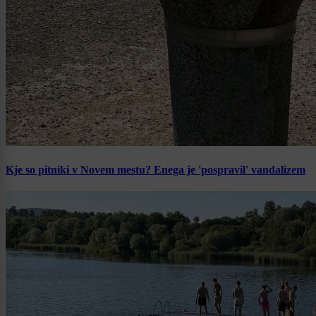
Kje so pitniki v Novem mestu? Enega je 'pospravil' vandalizem