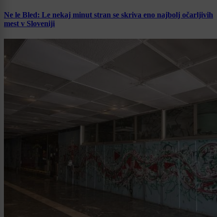
Ne le Bled: Le nekaj minut stran se skriva eno najbolj očarljivih
mest v Sloveniji