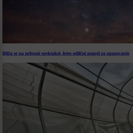
Bliža se na nebesni spektakel, letos odlični pogoji za opazovanje