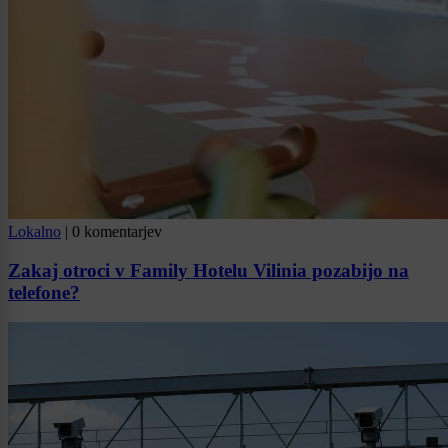
Lokalno
|
0 komentarjev
Zakaj otroci v Family Hotelu Vilinia pozabijo na
telefone?