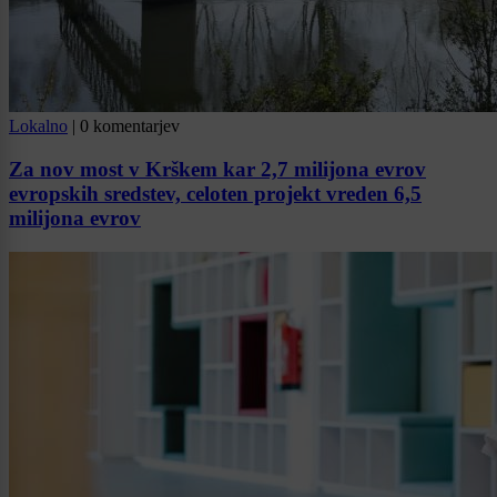
Lokalno
|
0 komentarjev
Za nov most v Krškem kar 2,7 milijona evrov
evropskih sredstev, celoten projekt vreden 6,5
milijona evrov