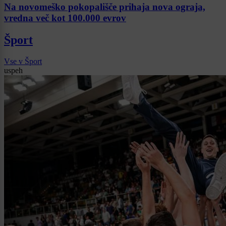
Na novomeško pokopališče prihaja nova ograja,
vredna več kot 100.000 evrov
Šport
Vse v Šport
uspeh