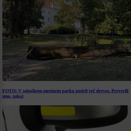
FOTO: V soboškem mestnem parku podrli več dreves. Preverili
smo, zakaj