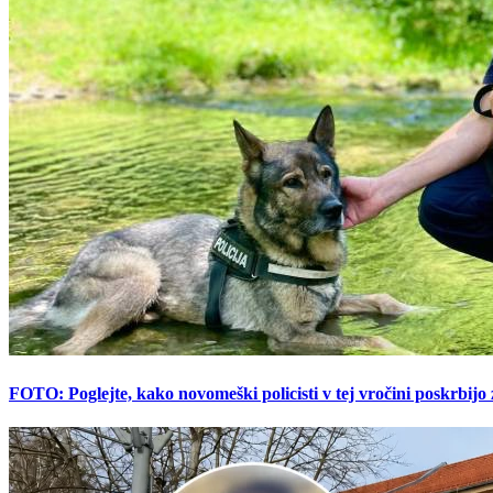
FOTO: Poglejte, kako novomeški policisti v tej vročini poskrbijo 