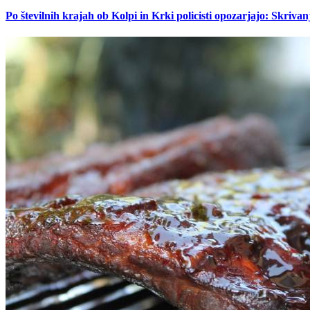
Po številnih krajah ob Kolpi in Krki policisti opozarjajo: Skrivan