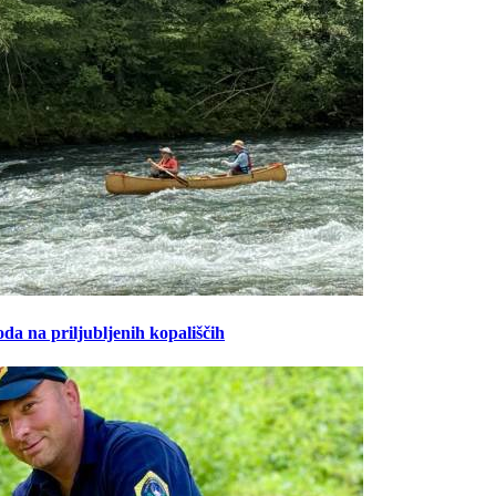
oda na priljubljenih kopališčih