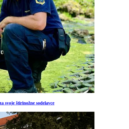
Prijavi se na cajtng
za svoje štirinožne sodelavce