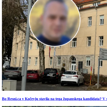
Bo Resni.ca v Kočevju stavila na tega županskega kandidata? V s