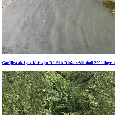
Ganljiva akcija v Kočevju: Ribiči iz Rinže rešili okoli 200 kilogr