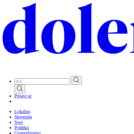
Skip
to
main
content
Prijavi se
Lokalno
Slovenija
Svet
Politika
Gospodarstvo