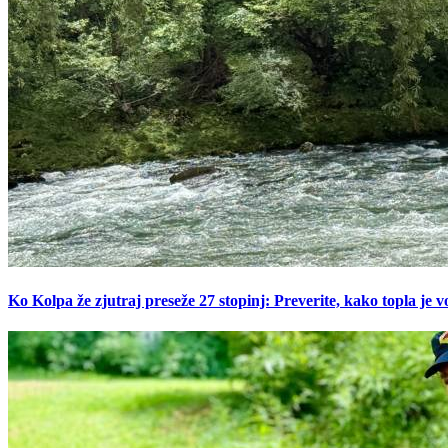
Ko Kolpa že zjutraj preseže 27 stopinj: Preverite, kako topla je v