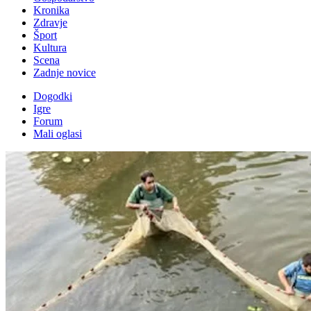
Kronika
Zdravje
Šport
Kultura
Scena
Zadnje novice
Dogodki
Igre
Forum
Mali oglasi