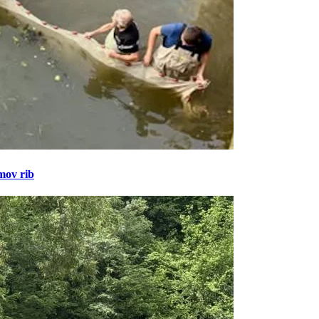
amov rib