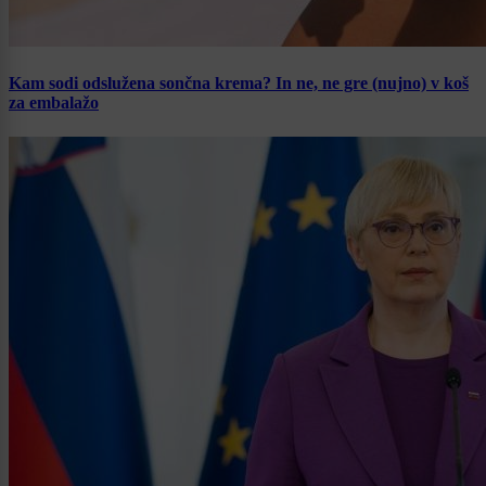
Kam sodi odslužena sončna krema? In ne, ne gre (nujno) v koš
za embalažo