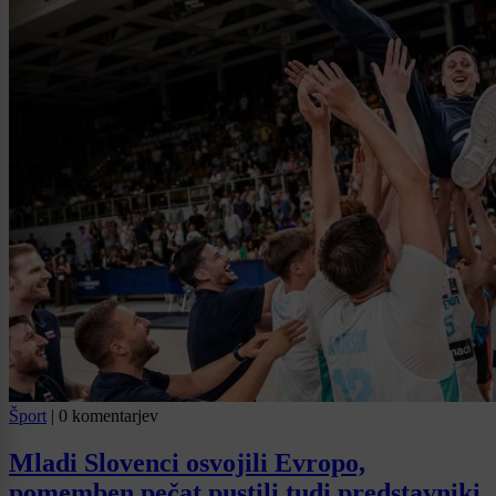
Šport
|
0 komentarjev
Mladi Slovenci osvojili Evropo,
pomemben pečat pustili tudi predstavniki