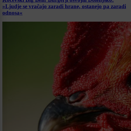
»Ljudje se vračajo zaradi hrane, ostanejo pa zaradi
odnosa«