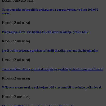
Lokalno
eno uro nazaj
Na novomeško pokopališče prihaja nova ograja, vredna več kot 100.000
evrov
Kronika
2 uri nazaj
Pretresljivo slovo: Pri komaj 24 letih umrl nekdanji igralec Krke
Kronika
2 uri nazaj
Sredi velike požarne ogroženosti kurili plastiko, pnevmatike in odpadke
Kronika
2 uri nazaj
Trem moškim vlom v garaže dolenjskega gasilskega društva preprečil sosed
Kronika
2 uri nazaj
V Novem mestu otrok z e-skirojem trčil v avtomobil in se hudo poškodoval
Kronika
3 ure nazaj