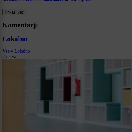
Ukraden 12.000 evrov vreden motokros našli v gozdu
Prikaži več
Komentarji
Lokalno
Vse v Lokalno
Zabava