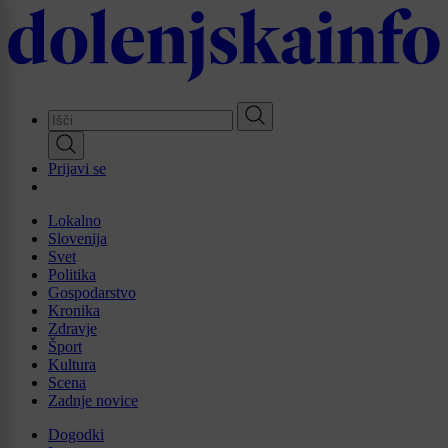
Skip
to
main
content
Prijavi se
Lokalno
Slovenija
Svet
Politika
Gospodarstvo
Kronika
Zdravje
Šport
Kultura
Scena
Zadnje novice
Dogodki