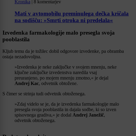
Kronika
|
8 komentarjev
Mati v avtomobilu preminulega dečka kričala
na sodišču: »Smrti otroka ni predelala«
Izvedenka farmakologije malo presegla svoja
pooblastila
Kljub temu da je tožilec dobil odgovore izvedenke, pa obramba
ostaja nezadovoljna.
»Izvedenka je neke zaključke v svojem mnenju, neke
ključne zaključke izvedenstva naredila vsaj
preuranjeno, po mojem mnenju zmotno,« je dejal
Andrej Kac
, odvetnik obtožene.
S čimer se strinja tudi odvetnik obtoženega.
»Zdaj videlo se je, da je izvedenka farmakologije malo
presegla svoja pooblastila in dajala sodbe, ki so izven
spisovnega gradiva,« je dodal
Andrej Janežič
,
odvetnik obtoženega.