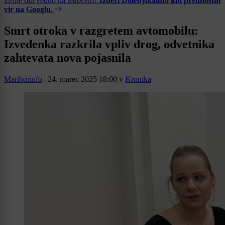
Želite biti vedno na tekočem?
Izberi Dolenjskainfo kot prednostni
vir na Googlu.
Smrt otroka v razgretem avtomobilu:
Izvedenka razkrila vpliv drog, odvetnika
zahtevata nova pojasnila
Mariborinfo
|
24. marec 2025 18:00
v
Kronika