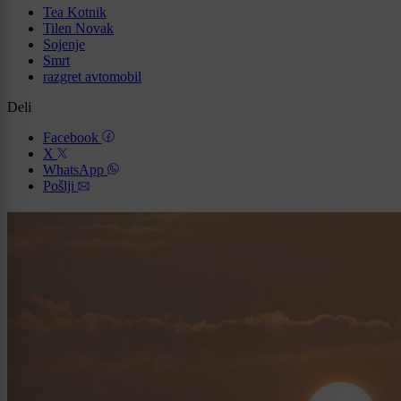
Tea Kotnik
Tilen Novak
Sojenje
Smrt
razgret avtomobil
Deli
Facebook
X
WhatsApp
Pošlji