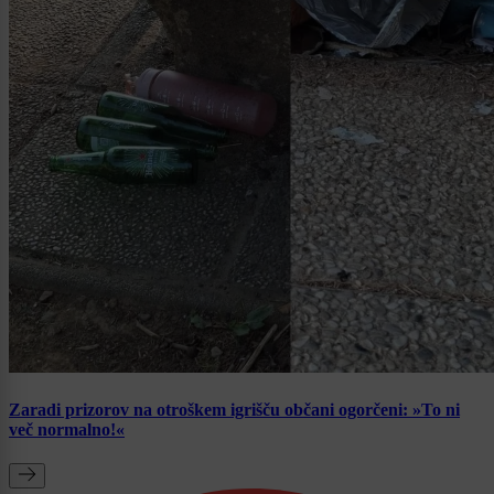
Zaradi prizorov na otroškem igrišču občani ogorčeni: »To ni
več normalno!«