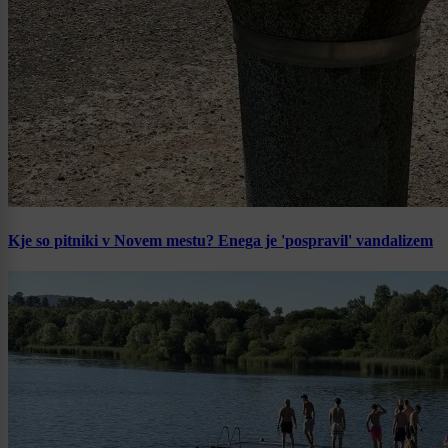
Kje so pitniki v Novem mestu? Enega je 'pospravil' vandalizem