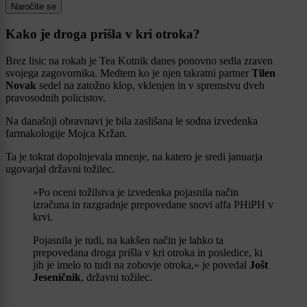
Naročite se
Kako je droga prišla v kri otroka?
Brez lisic na rokah je Tea Kotnik
danes ponovno sedla zraven
svojega zagovornika. Medtem ko je njen takratni partner
Tilen
Novak
sedel na zatožno klop, vklenjen in v spremstvu dveh
pravosodnih policistov.
Na današnji obravnavi je bila zaslišana le sodna izvedenka
farmakologije Mojca Kržan.
Ta je tokrat dopolnjevala mnenje, na katero je sredi januarja
ugovarjal državni tožilec.
»Po oceni tožilstva je izvedenka pojasnila način
izračuna in razgradnje prepovedane snovi alfa PHiPH v
krvi.
Pojasnila je tudi, na kakšen način je lahko ta
prepovedana droga prišla v kri otroka in posledice, ki
jih je imelo to tudi na zobovje otroka,« je povedal
Jošt
Jeseničnik
, državni tožilec.