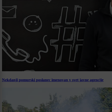
Nekdanji pomurski poslanec imenovan v svet javne agencije