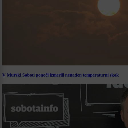
V Murski Soboti ponoči izmerili nenaden temperaturni skok