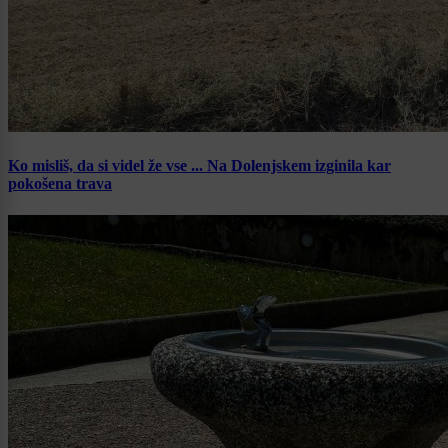
Ko misliš, da si videl že vse ... Na Dolenjskem izginila kar
pokošena trava