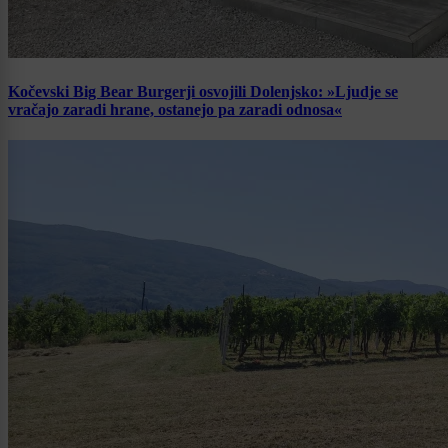
Kočevski Big Bear Burgerji osvojili Dolenjsko: »Ljudje se
vračajo zaradi hrane, ostanejo pa zaradi odnosa«