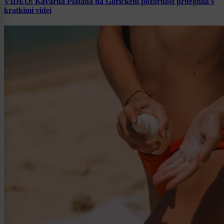
VIDEO: Kavarna Platana na Goričkem pozornost pritegnila s
kratkimi videi