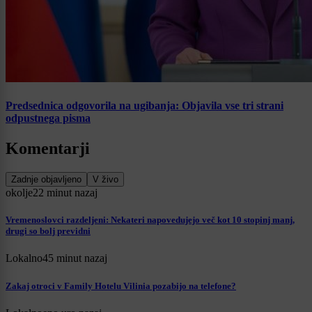
Predsednica odgovorila na ugibanja: Objavila vse tri strani
odpustnega pisma
Komentarji
Zadnje objavljeno
V živo
okolje
22 minut nazaj
Vremenoslovci razdeljeni: Nekateri napovedujejo več kot 10 stopinj manj,
drugi so bolj previdni
Lokalno
45 minut nazaj
Zakaj otroci v Family Hotelu Vilinia pozabijo na telefone?