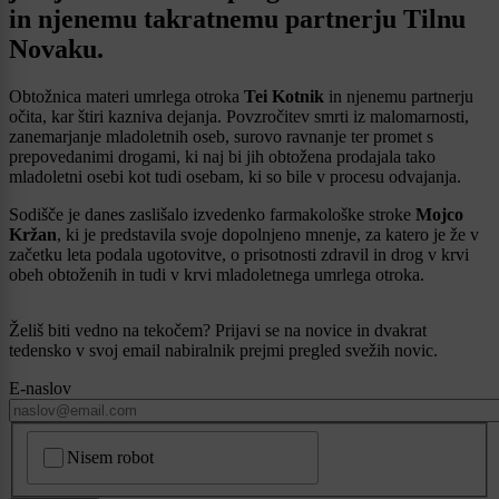
in njenemu takratnemu partnerju Tilnu
Novaku.
Obtožnica materi umrlega otroka
Tei Kotnik
in njenemu partnerju
očita, kar štiri kazniva dejanja. Povzročitev smrti iz malomarnosti,
zanemarjanje mladoletnih oseb, surovo ravnanje ter promet s
prepovedanimi drogami, ki naj bi jih obtožena prodajala tako
mladoletni osebi kot tudi osebam, ki so bile v procesu odvajanja.
Sodišče je danes zaslišalo izvedenko farmakološke stroke
Mojco
Kržan
, ki je predstavila svoje dopolnjeno mnenje, za katero je že v
začetku leta podala ugotovitve, o prisotnosti zdravil in drog v krvi
obeh obtoženih in tudi v krvi mladoletnega umrlega otroka.
Želiš biti vedno na tekočem? Prijavi se na novice in dvakrat
tedensko v svoj email nabiralnik prejmi pregled svežih novic.
E-naslov
CAPTCHA
Nisem robot