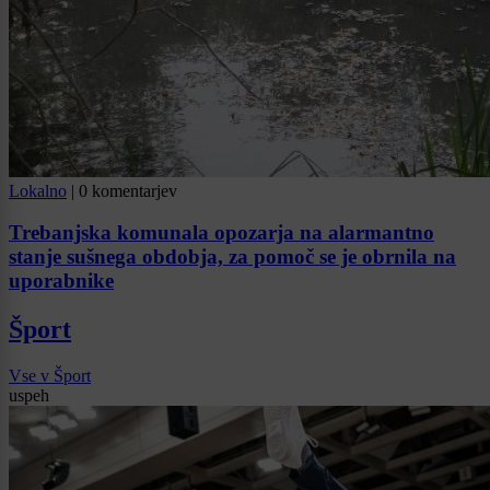
Lokalno
|
0 komentarjev
Trebanjska komunala opozarja na alarmantno
stanje sušnega obdobja, za pomoč se je obrnila na
uporabnike
Šport
Vse v Šport
uspeh