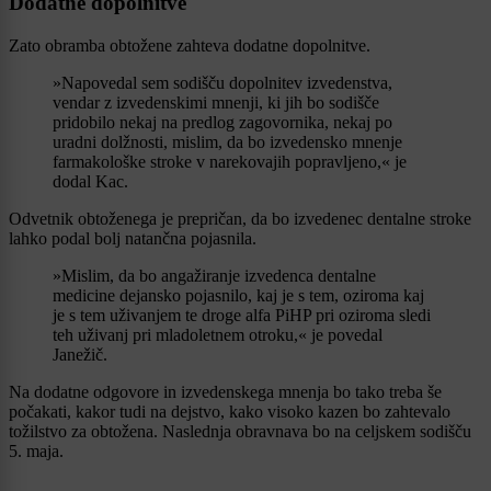
Dodatne dopolnitve
Zato obramba obtožene zahteva dodatne dopolnitve.
»Napovedal sem sodišču dopolnitev izvedenstva,
vendar z izvedenskimi mnenji, ki jih bo sodišče
pridobilo nekaj na predlog zagovornika, nekaj po
uradni dolžnosti, mislim, da bo izvedensko mnenje
farmakološke stroke v narekovajih popravljeno,« je
dodal Kac.
Odvetnik obtoženega je prepričan, da bo izvedenec dentalne stroke
lahko podal bolj natančna pojasnila.
»Mislim, da bo angažiranje izvedenca dentalne
medicine dejansko pojasnilo, kaj je s tem, oziroma kaj
je s tem uživanjem te droge alfa PiHP pri oziroma sledi
teh uživanj pri mladoletnem otroku,« je povedal
Janežič.
Na dodatne odgovore in izvedenskega mnenja bo tako treba še
počakati, kakor tudi na dejstvo, kako visoko kazen bo zahtevalo
tožilstvo za obtožena. Naslednja obravnava bo na celjskem sodišču
5. maja.