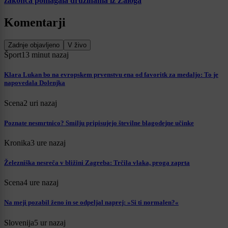
zakonca pomagala družinama iz Zaloga
Komentarji
Zadnje objavljeno
V živo
Šport
13 minut nazaj
Klara Lukan bo na evropskem prvenstvu ena od favoritk za medaljo: To je
napovedala Dolenjka
Scena
2 uri nazaj
Poznate nesmrtnico? Smilju pripisujejo številne blagodejne učinke
Kronika
3 ure nazaj
Železniška nesreča v bližini Zagreba: Trčila vlaka, proga zaprta
Scena
4 ure nazaj
Na meji pozabil ženo in se odpeljal naprej: »Si ti normalen?«
Slovenija
5 ur nazaj