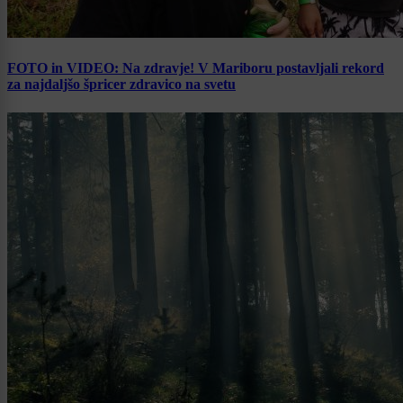
FOTO in VIDEO: Na zdravje! V Mariboru postavljali rekord
za najdaljšo špricer zdravico na svetu