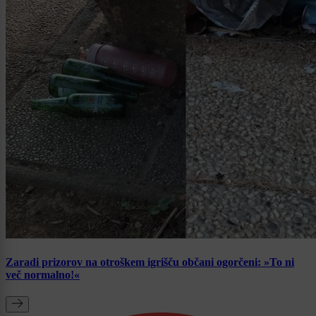
Zaradi prizorov na otroškem igrišču občani ogorčeni: »To ni
več normalno!«