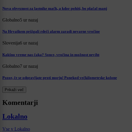
Nova obveznost za lastnike mačk, a kdor pohiti, bo plačal manj
Globalno
5 ur nazaj
Na Hrvaškem prižgali rdeči alarm zaradi nevarne vročine
Slovenija
6 ur nazaj
Kakšno vreme nas čaka? Sonce, vročina in možnost neviht
Globalno
7 ur nazaj
Pozor, če se odpravljate proti morju! Ponekod večkilometrske kolone
Prikaži več
Komentarji
Lokalno
Vse v Lokalno