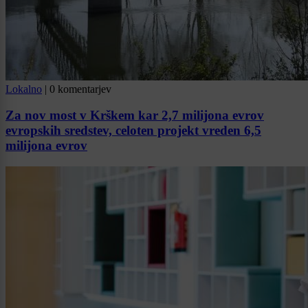
Lokalno
|
0 komentarjev
Za nov most v Krškem kar 2,7 milijona evrov
evropskih sredstev, celoten projekt vreden 6,5
milijona evrov