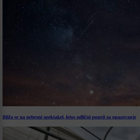
Bliža se na nebesni spektakel, letos odlični pogoji za opazovanje