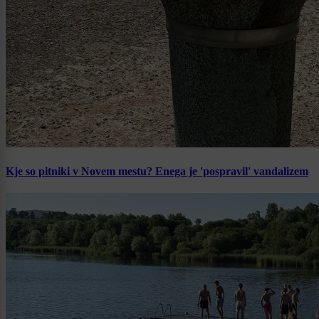
Kje so pitniki v Novem mestu? Enega je 'pospravil' vandalizem