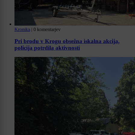
Kronika
|
0 komentarjev
Pri brodu v Krogu obsežna iskalna akcija,
policija potrdila aktivnosti