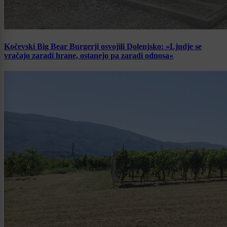
Kočevski Big Bear Burgerji osvojili Dolenjsko: »Ljudje se
vračajo zaradi hrane, ostanejo pa zaradi odnosa«