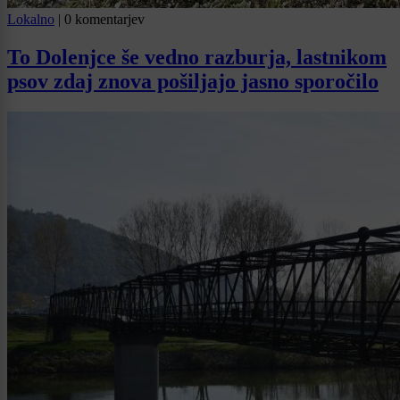
Lokalno
|
0 komentarjev
To Dolenjce še vedno razburja, lastnikom
psov zdaj znova pošiljajo jasno sporočilo