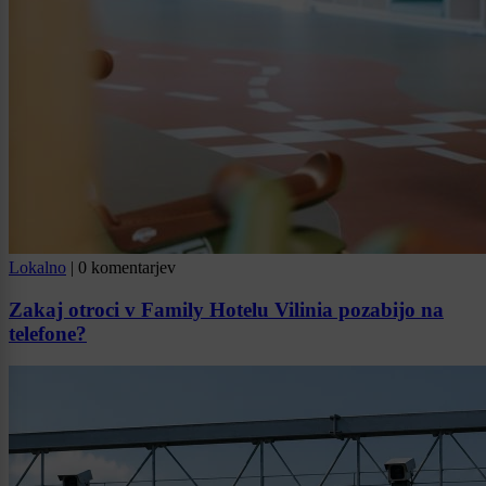
Lokalno
|
0 komentarjev
Zakaj otroci v Family Hotelu Vilinia pozabijo na
telefone?