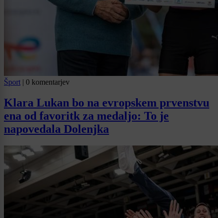
Šport
|
0 komentarjev
Klara Lukan bo na evropskem prvenstvu
ena od favoritk za medaljo: To je
napovedala Dolenjka