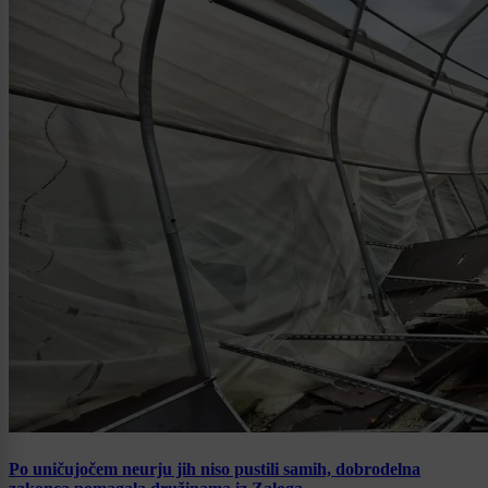
Po uničujočem neurju jih niso pustili samih, dobrodelna