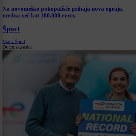
Na novomeško pokopališče prihaja nova ograja,
vredna več kot 100.000 evrov
Šport
Vse v Šport
Dolenjska asica