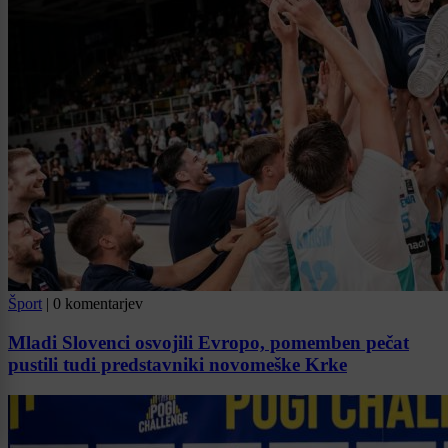
Šport
|
0 komentarjev
Mladi Slovenci osvojili Evropo, pomemben pečat
pustili tudi predstavniki novomeške Krke