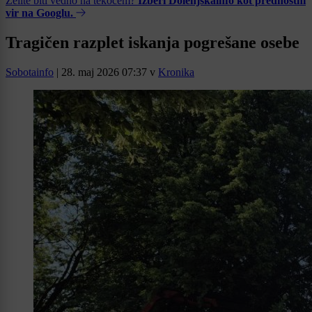
Želite biti vedno na tekočem?
Izberi Dolenjskainfo kot prednostni
vir na Googlu.
Tragičen razplet iskanja pogrešane osebe
Sobotainfo
|
28. maj 2026 07:37
v
Kronika