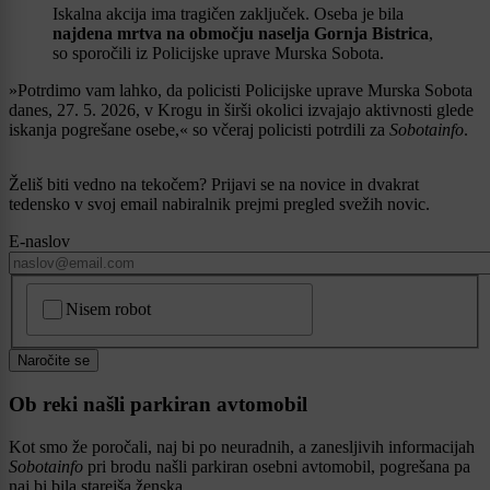
Iskalna akcija ima tragičen zaključek. Oseba je bila
najdena mrtva na območju naselja Gornja Bistrica
,
so sporočili iz Policijske uprave Murska Sobota.
»Potrdimo vam lahko, da policisti Policijske uprave Murska Sobota
danes, 27. 5. 2026, v Krogu in širši okolici izvajajo aktivnosti glede
iskanja pogrešane osebe,« so včeraj policisti potrdili za
Sobotainfo
.
Želiš biti vedno na tekočem? Prijavi se na novice in dvakrat
tedensko v svoj email nabiralnik prejmi pregled svežih novic.
E-naslov
CAPTCHA
Nisem robot
Naročite se
Ob reki našli parkiran avtomobil
Kot smo že poročali, naj bi po neuradnih, a zanesljivih informacijah
Sobotainfo
pri brodu našli parkiran osebni avtomobil, pogrešana pa
naj bi bila starejša ženska.