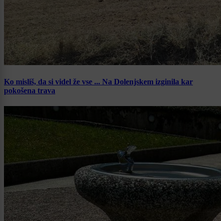
Ko misliš, da si videl že vse ... Na Dolenjskem izginila kar
pokošena trava