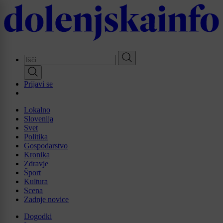
Skip
to
main
content
Prijavi se
Lokalno
Slovenija
Svet
Politika
Gospodarstvo
Kronika
Zdravje
Šport
Kultura
Scena
Zadnje novice
Dogodki