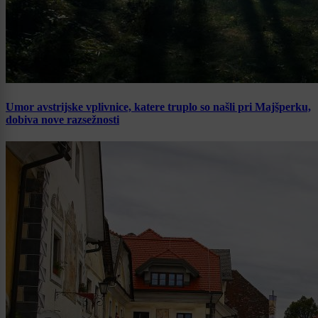
Umor avstrijske vplivnice, katere truplo so našli pri Majšperku,
dobiva nove razsežnosti