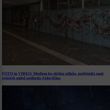
FOTO in VIDEO: Medtem ko občina odlaša, podjetniki sami
rešujejo ugled podhoda Ajdovščina