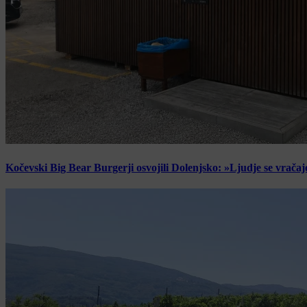
Kočevski Big Bear Burgerji osvojili Dolenjsko: »Ljudje se vračaj