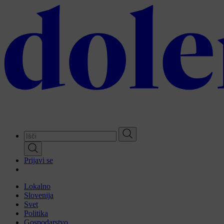
Skip
to
main
content
Prijavi se
Lokalno
Slovenija
Svet
Politika
Gospodarstvo