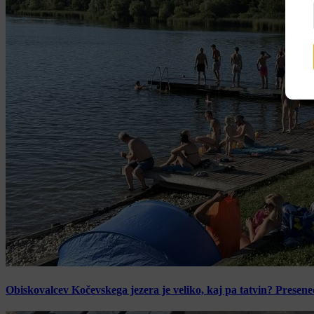
Obiskovalcev Kočevskega jezera je veliko, kaj pa tatvin? Presen