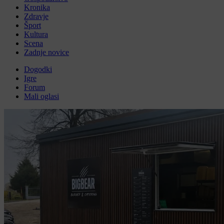
Kronika
Zdravje
Šport
Kultura
Scena
Zadnje novice
Dogodki
Igre
Forum
Mali oglasi