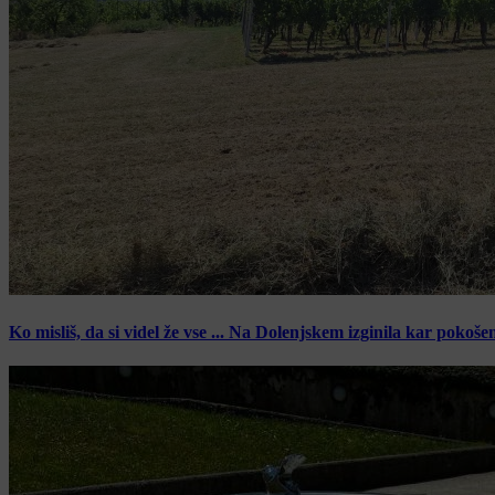
Ko misliš, da si videl že vse ... Na Dolenjskem izginila kar pokoše