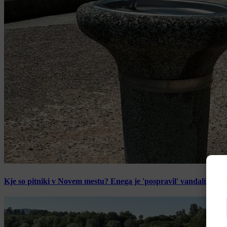
Kje so pitniki v Novem mestu? Enega je 'pospravil' vandalizem