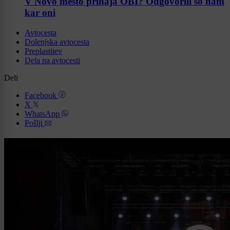
V Novo mesto prihaja OBI? Odgovorili so nam
kar oni
Avtocesta
Dolenjska avtocesta
Preplastitev
Dela na avtocesti
Deli
Facebook
X
WhatsApp
Pošlji