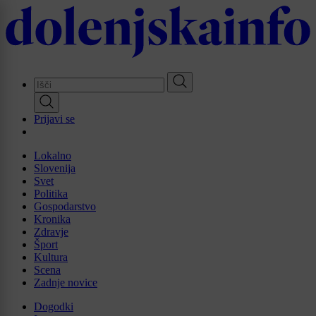
Skip
to
main
content
Prijavi se
Lokalno
Slovenija
Svet
Politika
Gospodarstvo
Kronika
Zdravje
Šport
Kultura
Scena
Zadnje novice
Dogodki