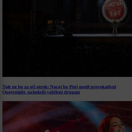
Tole ne bo za oči otrok: Nocoj bo Ptuj gostil provokativni
Queernight, najmlajši vabljeni drugam