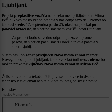
Ljubljani.
Projekt
preplastitve vozišča
na odseku med priključkoma Mirna
Peč in Novo mesto vzhod prehaja v naslednjo fazo del. Promet bo
tako
od srede
, 17. septembra pa
do 25. oktobra
potekal
po
polovici avtoceste
, in sicer po smernem vozišču proti Ljubljani.
Za promet bodo še vedno odprti trije zoženi prometni
pasovi, in sicer en pas v smeri Obrežja in dva pasova v
smeri Ljubljane.
V tem času bo
zaprt priključek Novo mesto zahod
iz smeri
Novega mesta proti Ljubljani, tako izvoz kot tudi uvoz,
obvoz
bo
možen preko
priključkov Novo mesto vzhod
in
Mirna Peč
.
Želiš biti vedno na tekočem? Prijavi se na novice in dvakrat
tedensko v svoj email nabiralnik prejmi pregled svežih novic.
E-naslov
CAPTCHA
Nisem robot