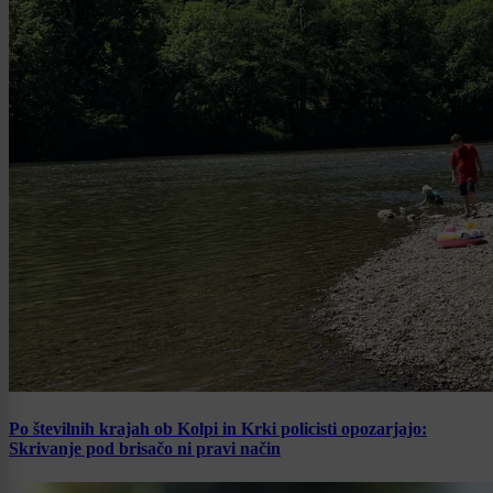
Po številnih krajah ob Kolpi in Krki policisti opozarjajo:
Skrivanje pod brisačo ni pravi način