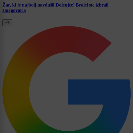
Žar, ki je najbolj navdušil Dolenjce! Bralci ste izbrali
zmagovalca