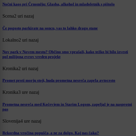
Nočni kaos pri Črnomlju: Glasba, alkohol in mladoletnik s pištolo
Scena
2 uri nazaj
Če pogosto parkirate na soncu, vas to lahko drago stane
Lokalno
2 uri nazaj
Nov park v Novem mestu? Občino smo vprašali, kako težko bi bilo izvesti
pol milijona evrov vreden projekt
Kronika
2 uri nazaj
Promet proti morju stoji, huda prometna nesreča zaprla avtocesto
Kronika
3 ure nazaj
Prometna nesreča med Kočevjem in Starim Logom, zapeljal je na nasprotni
pas
Slovenija
4 ure nazaj
Rekordna vročina popušča, a ne za dolgo. Kaj nas čaka?