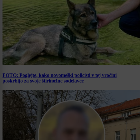
FOTO: Poglejte, kako novomeški policisti v tej vročini
poskrbijo za svoje štirinožne sodelavce