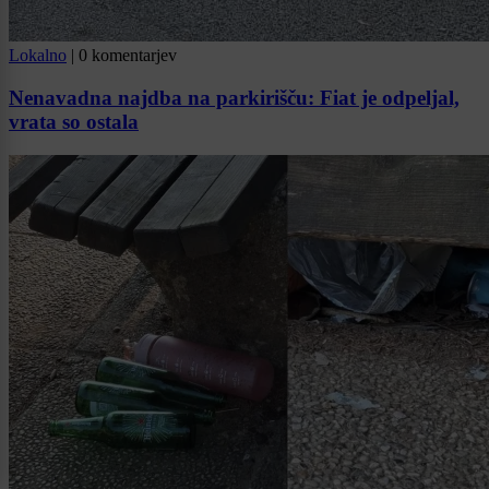
Lokalno
|
0 komentarjev
Nenavadna najdba na parkirišču: Fiat je odpeljal,
vrata so ostala