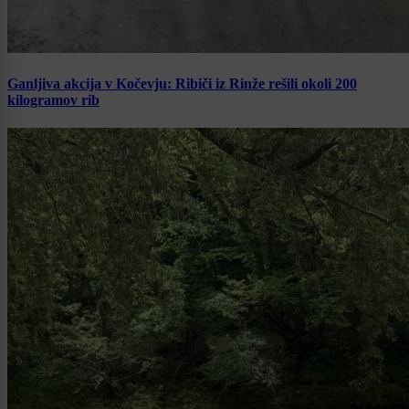
Ganljiva akcija v Kočevju: Ribiči iz Rinže rešili okoli 200
kilogramov rib