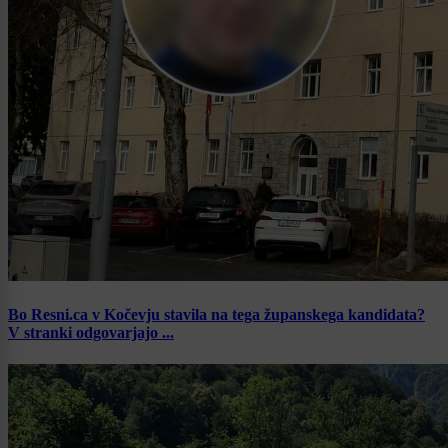
Bo Resni.ca v Kočevju stavila na tega županskega kandidata?
V stranki odgovarjajo ...