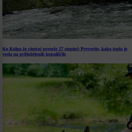
Ko Kolpa že zjutraj preseže 27 stopinj: Preverite, kako topla je
voda na priljubljenih kopališčih