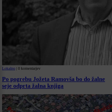
Lokalno
|
0 komentarjev
Po pogrebu Jožeta Ramovša bo do žalne
seje odprta žalna knjiga