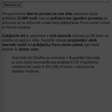
Naročite se
Povprečni letni
dnevni promet na tem delu
avtoceste znaša
približno
33.800 vozil
, zato so
pričakovane zgostitve prometa
na
avtocesti ter na državnih cestah med priključkom Novo mesto vzhod
in Novim mestom.
Zaključek del
je predviden
v treh mesecih
oziroma po 90 dneh od
uvedbe izvajalca v delo. Naročilo obsega
preplastitev obeh
smernih vozišč
ter
priključka Novo mesto zahod
, kjer bodo
urejene še
izletne cone
.
Naročnik del Družba za avtoceste v Republiki Sloveniji
je dela oddal novomeškemu podjetju CGP. Pogodbena
vrednost del znaša 9.391.048,19 evrov z davkom na
dodano vrednost.