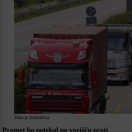
Slika je simbolična.
Promet bo potekal po vozišču proti