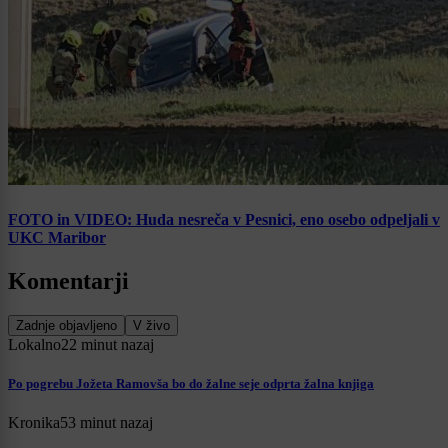
FOTO in VIDEO: Huda nesreča v Pesnici, eno osebo odpeljali v
UKC Maribor
Komentarji
Zadnje objavljeno
V živo
Lokalno
22 minut nazaj
Po pogrebu Jožeta Ramovša bo do žalne seje odprta žalna knjiga
Kronika
53 minut nazaj