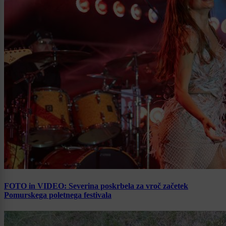
FOTO in VIDEO: Severina poskrbela za vroč začetek
Pomurskega poletnega festivala