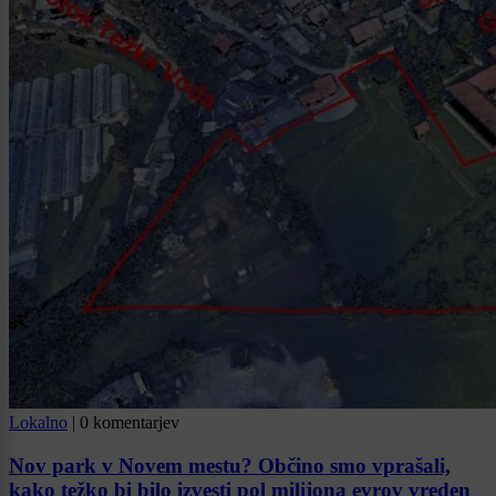
Lokalno
|
0 komentarjev
Nov park v Novem mestu? Občino smo vprašali,
kako težko bi bilo izvesti pol milijona evrov vreden