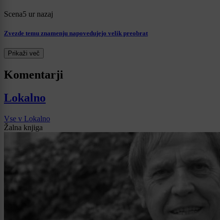
Scena
5 ur nazaj
Zvezde temu znamenju napovedujejo velik preobrat
Prikaži več
Komentarji
Lokalno
Vse v Lokalno
Žalna knjiga