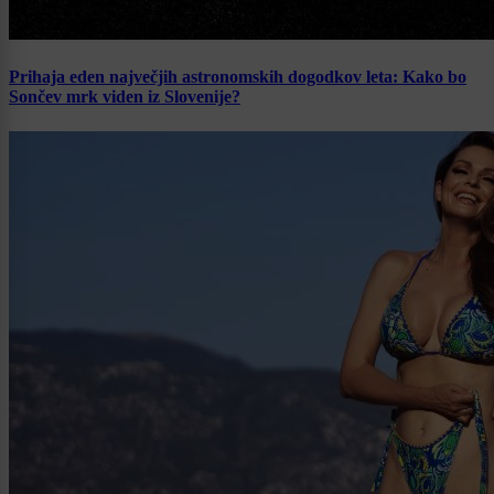
Prihaja eden največjih astronomskih dogodkov leta: Kako bo
Sončev mrk viden iz Slovenije?