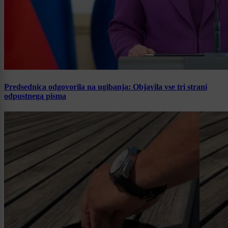
Predsednica odgovorila na ugibanja: Objavila vse tri strani
odpustnega pisma