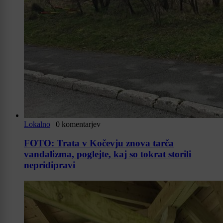
Lokalno
|
0 komentarjev
FOTO: Trata v Kočevju znova tarča
vandalizma, poglejte, kaj so tokrat storili
nepridipravi