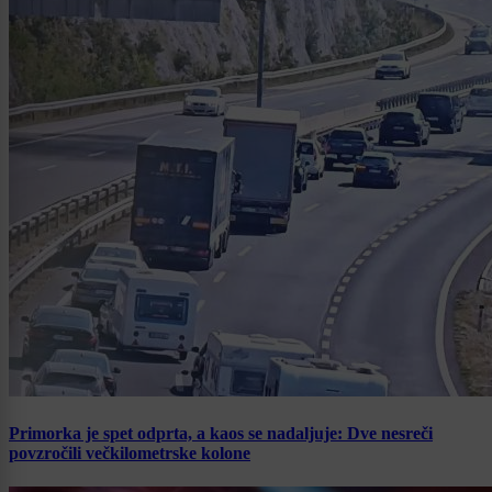
Primorka je spet odprta, a kaos se nadaljuje: Dve nesreči
povzročili večkilometrske kolone