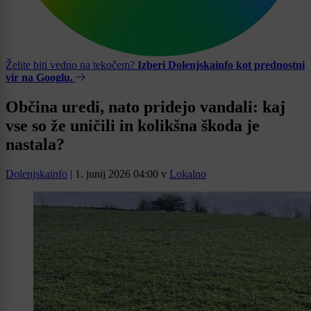
Želite biti vedno na tekočem?
Izberi Dolenjskainfo kot prednostni
vir na Googlu.
Občina uredi, nato pridejo vandali: kaj
vse so že uničili in kolikšna škoda je
nastala?
Dolenjskainfo
|
1. junij 2026 04:00
v
Lokalno