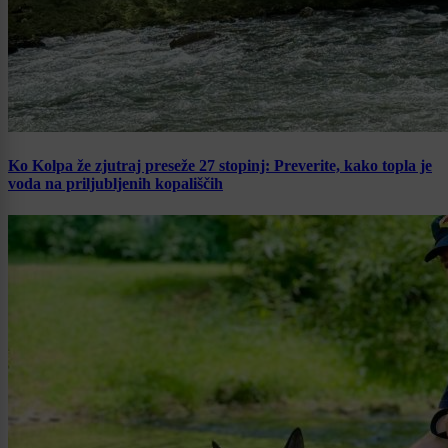
Ko Kolpa že zjutraj preseže 27 stopinj: Preverite, kako topla je
voda na priljubljenih kopališčih