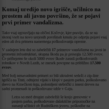
Komaj uredijo novo igrišče, učilnico na
prostem ali javno površino, že se pojavi
prvi primer vandalizma.
Tako vsaj ugotavljajo na občini Kočevje, kjer pravijo, da se na
skoraj vseh na novo urejenih površinah kmalu po odprtju pojavi vsaj
eden ali dva primera namernega poškodovanja opreme.
V zadnjem letu dni so zabeležili
17
primerov vandalizma na javni in
prometni infrastrukturi, skupna škoda pa je presegla 12.500 evrov.
Če prištejemo še okoli 5000 evrov škode zaradi poškodovanih
robnikov v Novih Lazih, se znesek povzpne na približno
17.500
evrov
.
Med bolj nenavadnimi primeri so bili ukradeni sedeži z zip-line
igrišča na Trati, odtujeni vijaki s klopi v pasjem parku, poškodovano
drevo na Kmečkem trgu, polomljeni stebrički z imeni dreves na
sadni promenadi in poškodovane table v Gaju.
Letos so med drugim zabeležili še krajo grmovnic v
pasjem parku, poškodovane didaktične pripomočke na
zunanji učilnici ob Rudniškem jezeru, poškodbe na