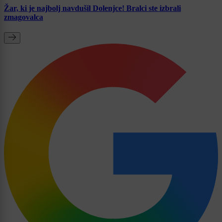
Žar, ki je najbolj navdušil Dolenjce! Bralci ste izbrali
zmagovalca