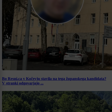
Bo Resni.ca v Kočevju stavila na tega županskega kandidata?
V stranki odgovarjajo ...