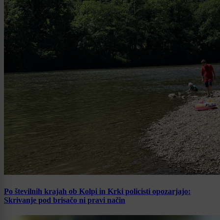
Po številnih krajah ob Kolpi in Krki policisti opozarjajo:
Skrivanje pod brisačo ni pravi način