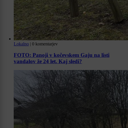
Lokalno
|
0 komentarjev
FOTO: Panoji v kočevskem Gaju na listi
vandalov že 24 let. Kaj sledi?