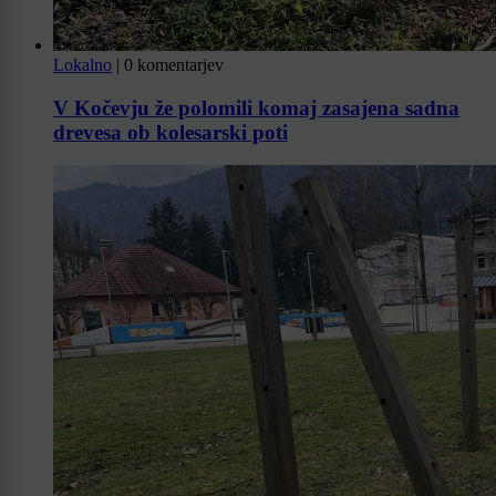
Lokalno
|
0 komentarjev
V Kočevju že polomili komaj zasajena sadna
drevesa ob kolesarski poti