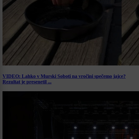
VIDEO: Lahko v Murski Soboti na vročini spečemo jajce?
Rezultat je presenetil ...