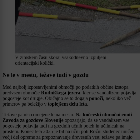
V zimskem času skoraj vsakodnevno izpuljeni
orientacijski količki.
Ne le v mestu, težave tudi v gozdu
Med najbolj izpostavljenimi območji po podatkih občine izstopa
predvsem območje
Rudniškega jezera
, kjer se vandalizem pojavlja
pogosteje kot drugje. Običajno se to dogaja
ponoči
, nekoliko več
primerov pa beležijo v
toplejšem delu leta
.
Težave pa niso omejene le na mesto. Na
kočevski območni enoti
Zavoda za gozdove Slovenije
opozarjajo, da se vandalizem vse
pogosteje pojavlja tudi na gozdnih učnih poteh in učilnicah na
prostem. Konec leta 2025 je bil na učni poti Rožni studenec uničen
večji del opreme za prepoznavanje drevesnih vrst, težave pa imajo