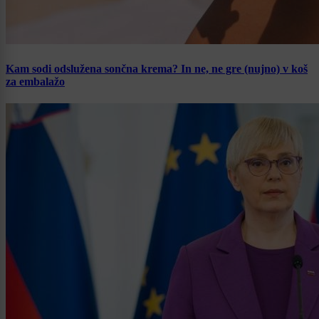
Kam sodi odslužena sončna krema? In ne, ne gre (nujno) v koš
za embalažo