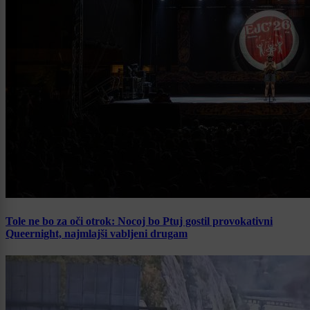
Tole ne bo za oči otrok: Nocoj bo Ptuj gostil provokativni
Queernight, najmlajši vabljeni drugam