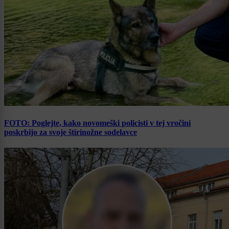
FOTO: Poglejte, kako novomeški policisti v tej vročini
poskrbijo za svoje štirinožne sodelavce