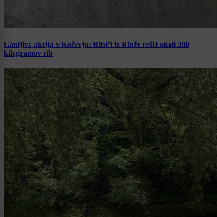
Ganljiva akcija v Kočevju: Ribiči iz Rinže rešili okoli 200
kilogramov rib