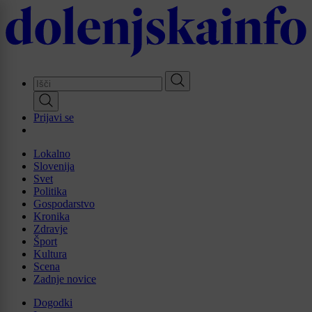
Skip
to
main
content
Prijavi se
Lokalno
Slovenija
Svet
Politika
Gospodarstvo
Kronika
Zdravje
Šport
Kultura
Scena
Zadnje novice
Dogodki