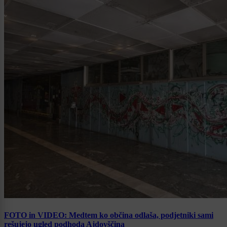
FOTO in VIDEO: Medtem ko občina odlaša, podjetniki sami
rešujejo ugled podhoda Ajdovščina