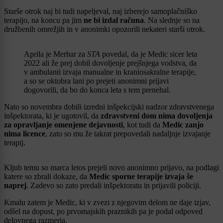
Starše otrok naj bi tudi napeljeval, naj izberejo samoplačniško
terapijo, na koncu pa jim
ne bi izdal računa
. Na slednje so na
družbenih omrežjih in v anonimki opozorili nekateri starši otrok.
Aprila je Merhar za
STA
povedal, da je Medic sicer leta
2022 ali že prej dobil dovoljenje prejšnjega vodstva, da
v ambulanti izvaja manualne in kraniosakralne terapije,
a so se oktobra lani po prejeti anonimni prijavi
dogovorili, da bo do konca leta s tem prenehal.
Nato so novembra dobili izredni inšpekcijski nadzor zdravstvenega
inšpektorata, ki je ugotovil, da
zdravstveni dom nima dovoljenja
za opravljanje omenjene dejavnosti
, kot tudi da
Medic zanjo
nima licence
, zato so mu že takrat prepovedali nadaljnje izvajanje
terapij.
Kljub temu so marca letos prejeli novo anonimno prijavo, na podlagi
katere so zbrali dokaze, da
Medic sporne terapije izvaja še
naprej
. Zadevo so zato predali inšpektoratu in prijavili policiji.
Kmalu zatem je Medic, ki v zvezi z njegovim delom ne daje izjav,
odšel na dopust, po prvomajskih praznikih pa je podal odpoved
delovnega razmerja.