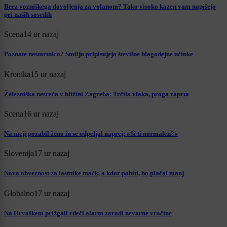
Brez vozniškega dovoljenja za volanom? Tako visoko kazen vam napišejo
pri naših sosedih
Scena
14 ur nazaj
Poznate nesmrtnico? Smilju pripisujejo številne blagodejne učinke
Kronika
15 ur nazaj
Železniška nesreča v bližini Zagreba: Trčila vlaka, proga zaprta
Scena
16 ur nazaj
Na meji pozabil ženo in se odpeljal naprej: »Si ti normalen?«
Slovenija
17 ur nazaj
Nova obveznost za lastnike mačk, a kdor pohiti, bo plačal manj
Globalno
17 ur nazaj
Na Hrvaškem prižgali rdeči alarm zaradi nevarne vročine