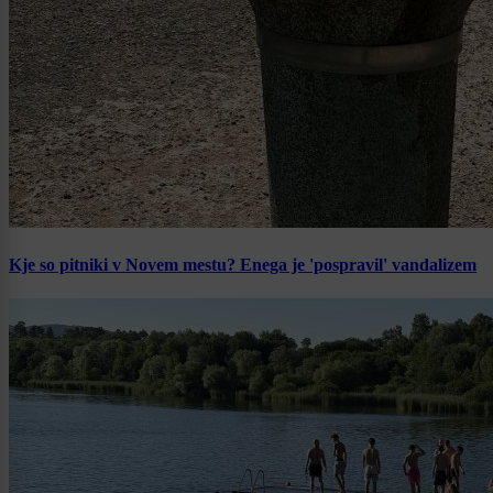
Kje so pitniki v Novem mestu? Enega je 'pospravil' vandalizem