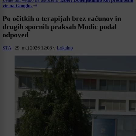
Želite biti vedno na tekočem?
Izberi Dolenjskainfo kot prednostni
vir na Googlu.
Po očitkih o terapijah brez računov in
drugih spornih praksah Modic podal
odpoved
STA
|
29. maj 2026 12:08
v
Lokalno