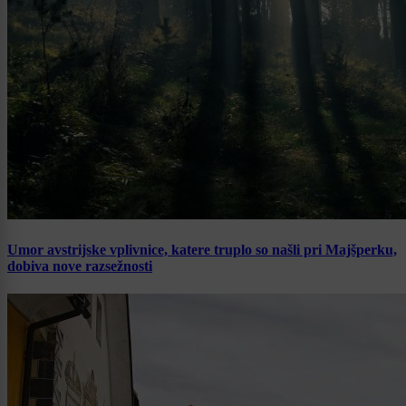
Umor avstrijske vplivnice, katere truplo so našli pri Majšperku,
dobiva nove razsežnosti