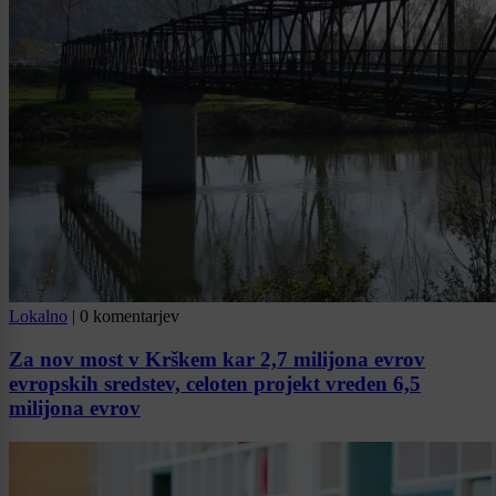
Lokalno
|
0 komentarjev
Za nov most v Krškem kar 2,7 milijona evrov
evropskih sredstev, celoten projekt vreden 6,5
milijona evrov