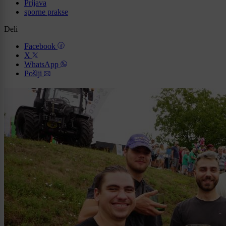
Prijava
sporne prakse
Deli
Facebook
X
WhatsApp
Pošlji