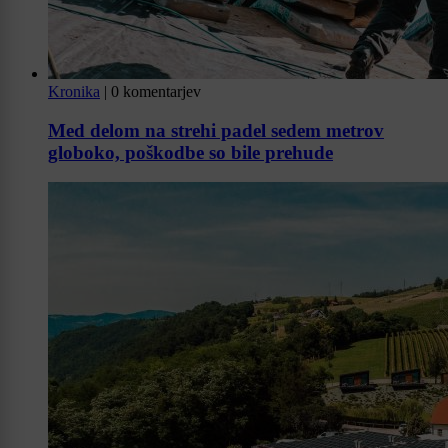
Kronika
|
0 komentarjev
Med delom na strehi padel sedem metrov
globoko, poškodbe so bile prehude