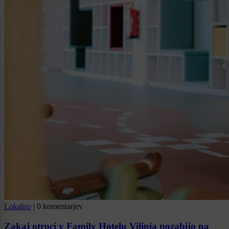
Lokalno
|
0 komentarjev
Zakaj otroci v Family Hotelu Vilinia pozabijo na