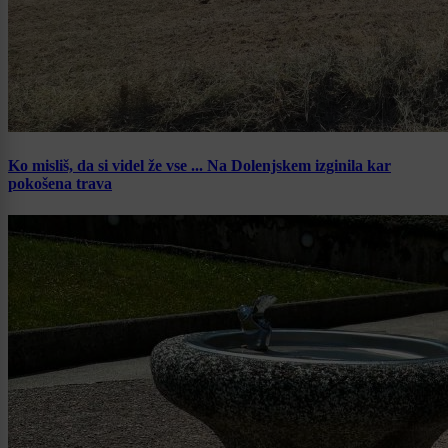
Ko misliš, da si videl že vse ... Na Dolenjskem izginila kar
pokošena trava