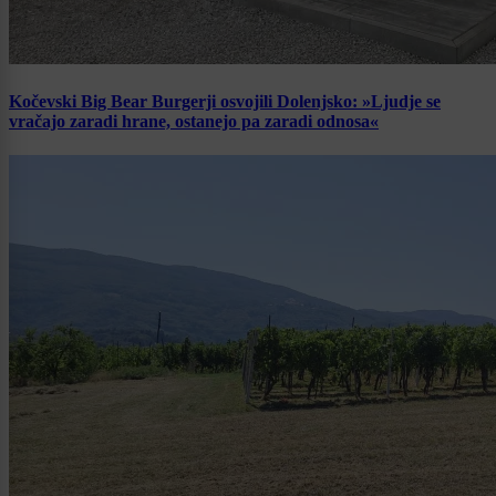
Kočevski Big Bear Burgerji osvojili Dolenjsko: »Ljudje se
vračajo zaradi hrane, ostanejo pa zaradi odnosa«