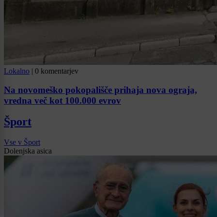
Lokalno
|
0 komentarjev
Na novomeško pokopališče prihaja nova ograja,
vredna več kot 100.000 evrov
Šport
Vse v Šport
Dolenjska asica