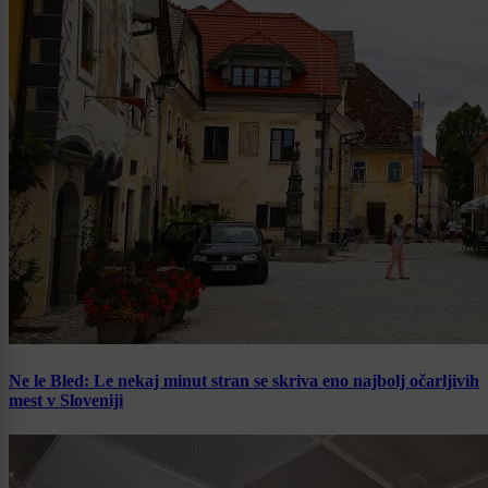
Ne le Bled: Le nekaj minut stran se skriva eno najbolj očarljivih
mest v Sloveniji