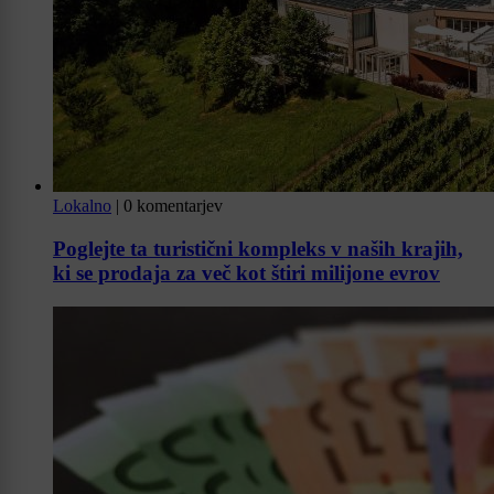
Lokalno
|
0 komentarjev
Poglejte ta turistični kompleks v naših krajih,
ki se prodaja za več kot štiri milijone evrov