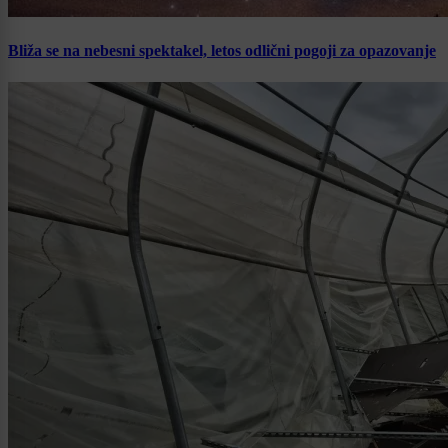
Bliža se na nebesni spektakel, letos odlični pogoji za opazovanje