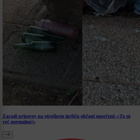
Zaradi prizorov na otroškem igrišču občani ogorčeni: »To ni
več normalno!«