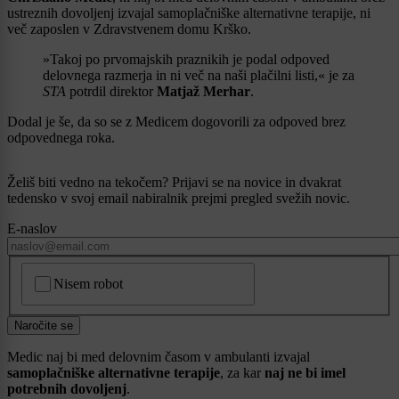
ustreznih dovoljenj izvajal samoplačniške alternativne terapije, ni
več zaposlen v Zdravstvenem domu Krško.
»Takoj po prvomajskih praznikih je podal odpoved
delovnega razmerja in ni več na naši plačilni listi,« je za
STA
potrdil direktor
Matjaž Merhar
.
Dodal je še, da so se z Medicem dogovorili za odpoved brez
odpovednega roka.
Želiš biti vedno na tekočem? Prijavi se na novice in dvakrat
tedensko v svoj email nabiralnik prejmi pregled svežih novic.
E-naslov
CAPTCHA
Nisem robot
Naročite se
Medic naj bi med delovnim časom v ambulanti izvajal
samoplačniške alternativne terapije
, za kar
naj ne bi imel
potrebnih dovoljenj
.