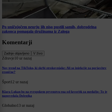
Po uničujočem neurju jih niso pustili samih, dobrodelna
zakonca pomagala družinama iz Zaloga
Komentarji
Zadnje objavljeno
V živo
Zdravje
10 ur nazaj
Nov trend na TikToku, ki skrbi strokovnjake: Ali so injekcije za porjavitev
resnične?
Šport
12 ur nazaj
Klara Lukan bo na evropskem prvenstvu ena od favoritk za medaljo: To je
napovedala Dolenjka
Globalno
13 ur nazaj