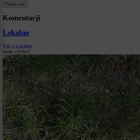
Prikaži več
Komentarji
Lokalno
Vse v Lokalno
imate vrečko?