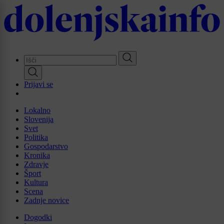
Skip
to
main
content
Prijavi se
Lokalno
Slovenija
Svet
Politika
Gospodarstvo
Kronika
Zdravje
Šport
Kultura
Scena
Zadnje novice
Dogodki