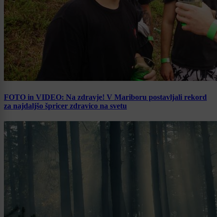
FOTO in VIDEO: Na zdravje! V Mariboru postavljali rekord
za najdaljšo špricer zdravico na svetu