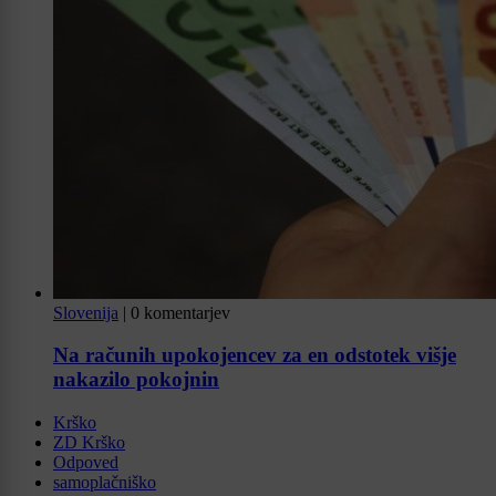
Slovenija
|
0 komentarjev
Na računih upokojencev za en odstotek višje
nakazilo pokojnin
Krško
ZD Krško
Odpoved
samoplačniško