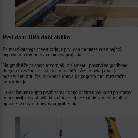
Prvi dan: Hiša dobi obliko
Za marsikaterega investitorja je prvi dan montaže eden najbolj
nepozabnih trenutkov celotnega projekta.
Na gradbišče prispejo tovornjaki z elementi, postavi se gradbeno
dvigalo in začne sestavljanje nove hiše. Že po nekaj urah je
postavljeno pritličje, do konca dneva pa pogosto tudi medetažna
konstrukcija.
Takrat številni kupci prvič zares dobijo občutek velikosti prostorov
in razmerij v lastni hiši, ki so jih dotlej poznali le iz načrtov ali iz
ogledov v okviru dnevov odprtih vrat.