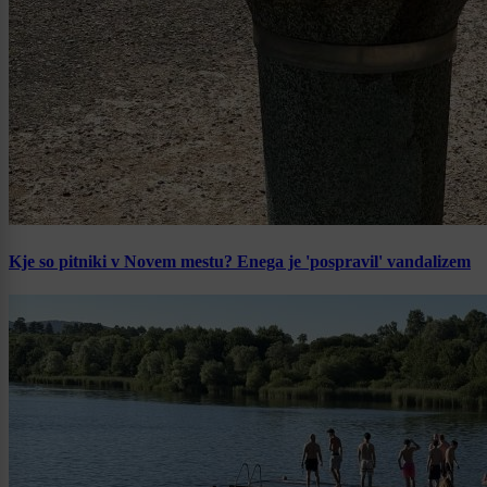
Kje so pitniki v Novem mestu? Enega je 'pospravil' vandalizem