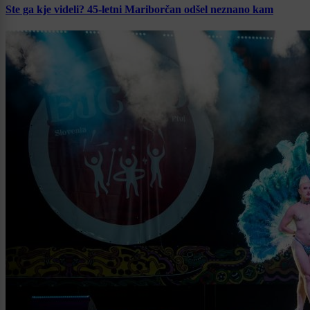
Ste ga kje videli? 45-letni Mariborčan odšel neznano kam