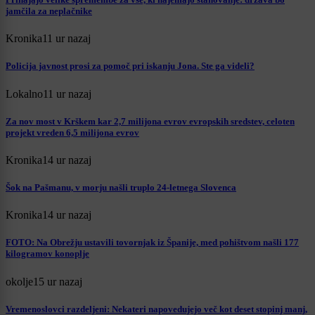
jamčila za neplačnike
Kronika
11 ur nazaj
Policija javnost prosi za pomoč pri iskanju Jona. Ste ga videli?
Lokalno
11 ur nazaj
Za nov most v Krškem kar 2,7 milijona evrov evropskih sredstev, celoten
projekt vreden 6,5 milijona evrov
Kronika
14 ur nazaj
Šok na Pašmanu, v morju našli truplo 24-letnega Slovenca
Kronika
14 ur nazaj
FOTO: Na Obrežju ustavili tovornjak iz Španije, med pohištvom našli 177
kilogramov konoplje
okolje
15 ur nazaj
Vremenoslovci razdeljeni: Nekateri napovedujejo več kot deset stopinj manj,