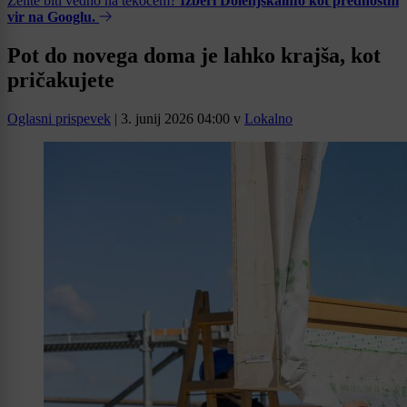
Želite biti vedno na tekočem?
Izberi Dolenjskainfo kot prednostni
vir na Googlu.
Pot do novega doma je lahko krajša, kot
pričakujete
Oglasni prispevek
|
3. junij 2026 04:00
v
Lokalno