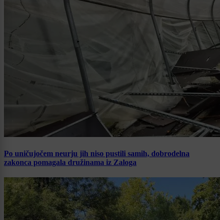
Po uničujočem neurju jih niso pustili samih, dobrodelna
zakonca pomagala družinama iz Zaloga