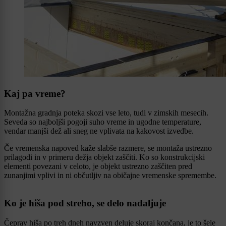
Kaj pa vreme?
Montažna gradnja poteka skozi vse leto, tudi v zimskih mesecih.
Seveda so najboljši pogoji suho vreme in ugodne temperature,
vendar manjši dež ali sneg ne vplivata na kakovost izvedbe.
Če vremenska napoved kaže slabše razmere, se montaža ustrezno
prilagodi in v primeru dežja objekt zaščiti. Ko so konstrukcijski
elementi povezani v celoto, je objekt ustrezno zaščiten pred
zunanjimi vplivi in ni občutljiv na običajne vremenske spremembe.
Ko je hiša pod streho, se delo nadaljuje
Čeprav hiša po treh dneh navzven deluje skoraj končana, je to šele