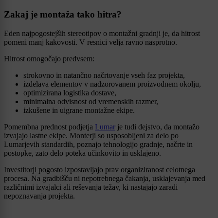
Zakaj je montaža tako hitra?
Eden najpogostejših stereotipov o montažni gradnji je, da hitrost
pomeni manj kakovosti. V resnici velja ravno nasprotno.
Hitrost omogočajo predvsem:
strokovno in natančno načrtovanje vseh faz projekta,
izdelava elementov v nadzorovanem proizvodnem okolju,
optimizirana logistika dostave,
minimalna odvisnost od vremenskih razmer,
izkušene in uigrane montažne ekipe.
Pomembna prednost podjetja
Lumar
je tudi dejstvo, da montažo
izvajajo lastne ekipe. Monterji so usposobljeni za delo po
Lumarjevih standardih, poznajo tehnologijo gradnje, načrte in
postopke, zato delo poteka učinkovito in usklajeno.
Investitorji pogosto izpostavljajo prav organiziranost celotnega
procesa. Na gradbišču ni nepotrebnega čakanja, usklajevanja med
različnimi izvajalci ali reševanja težav, ki nastajajo zaradi
nepoznavanja projekta.