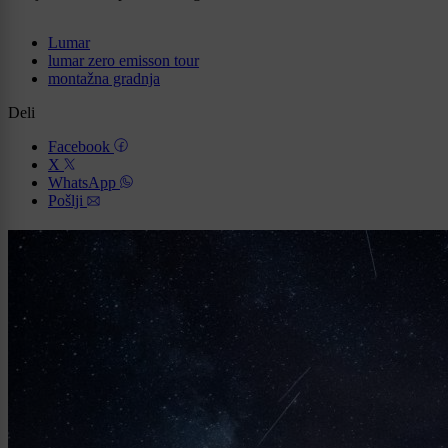
Lumar
lumar zero emisson tour
montažna gradnja
Deli
Facebook
X
WhatsApp
Pošlji