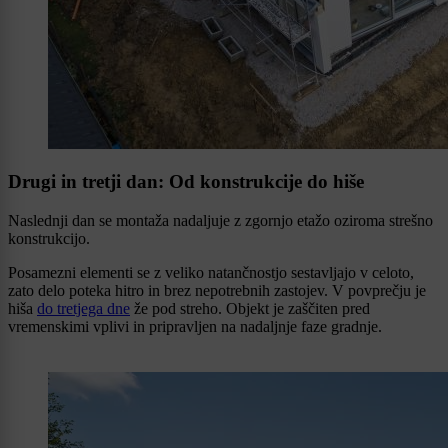
Drugi in tretji dan: Od konstrukcije do hiše
Naslednji dan se montaža nadaljuje z zgornjo etažo oziroma strešno
konstrukcijo.
Posamezni elementi se z veliko natančnostjo sestavljajo v celoto,
zato delo poteka hitro in brez nepotrebnih zastojev. V povprečju je
hiša
do tretjega dne
že pod streho. Objekt je zaščiten pred
vremenskimi vplivi in pripravljen na nadaljnje faze gradnje.