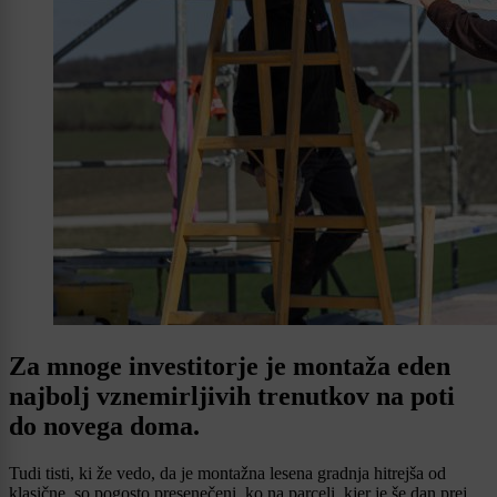
Za mnoge investitorje je montaža eden
najbolj vznemirljivih trenutkov na poti
do novega doma.
Tudi tisti, ki že vedo, da je montažna lesena gradnja hitrejša od
klasične, so pogosto presenečeni, ko na parceli, kjer je še dan prej