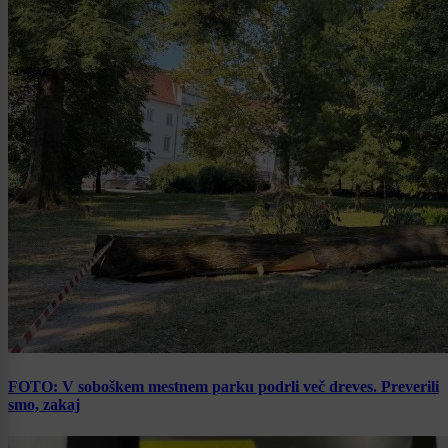
FOTO: V soboškem mestnem parku podrli več dreves. Preverili
smo, zakaj