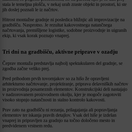
stala le temeljna plošča, v nekaj urah zraste objekt in prostori, ki ste
jih doslej poznali le iz načrtov.
Hitrost montažne gradnje ni posledica bližnjic ali improvizacije na
gradbišču. Nasprotno. Je rezultat kakovostnega natančnega
načrtovanja, premišljene logistike, sodobne proizvodnje in uigranih
ekip, ki vsak korak poznajo vnaprej.
Tri dni na gradbišču, aktivne priprave v ozadju
Čeprav montaža predstavlja najbolj spektakularen del gradnje, se
zgodba začne veliko prej.
Pred prihodom prvih tovornjakov so za hišo že opravljeni
arhitekturno načrtovanje, projektiranje, priprava delavniških načrtov
in proizvodnja posameznih elementov. Konstrukcijski deli nastajajo
v nadzorovanem proizvodnem okolju, kjer je mogoče zagotoviti
visoko stopnjo natančnosti in stalno kontrolo kakovosti.
Prav zato na gradbišču ni rezanja, prilagajanja ali popravljanja
elementov ter iskanja pravih detajlov. Vsak del hiše je izdelan
vnaprej in pripravljen za gradnjo na točno določeno mesto in
predvidenem vrstnem redu.