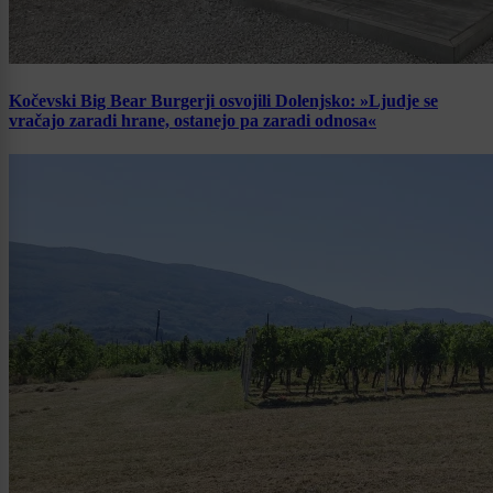
Kočevski Big Bear Burgerji osvojili Dolenjsko: »Ljudje se
vračajo zaradi hrane, ostanejo pa zaradi odnosa«