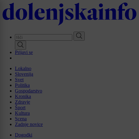
Skip
to
main
content
Prijavi se
Lokalno
Slovenija
Svet
Politika
Gospodarstvo
Kronika
Zdravje
Šport
Kultura
Scena
Zadnje novice
Dogodki