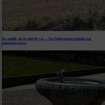
Ko misliš, da si videl že vse ... Na Dolenjskem izginila kar
pokošena trava