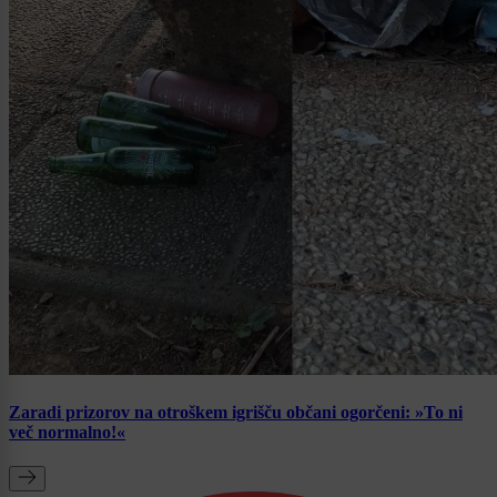
Zaradi prizorov na otroškem igrišču občani ogorčeni: »To ni
več normalno!«