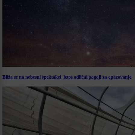
Bliža se na nebesni spektakel, letos odlični pogoji za opazovanje