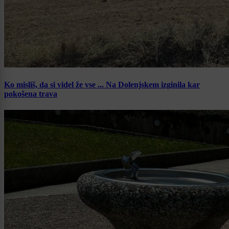
Ko misliš, da si videl že vse ... Na Dolenjskem izginila kar
pokošena trava