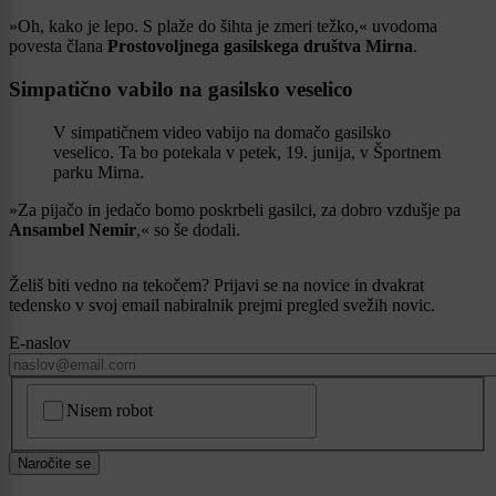
»Oh, kako je lepo. S plaže do šihta je zmeri težko,« uvodoma
povesta člana
Prostovoljnega gasilskega društva Mirna
.
Simpatično vabilo na gasilsko veselico
V simpatičnem video vabijo na domačo gasilsko
veselico. Ta bo potekala v petek, 19. junija, v Športnem
parku Mirna.
»Za pijačo in jedačo bomo poskrbeli gasilci, za dobro vzdušje pa
Ansambel Nemir
,« so še dodali.
Želiš biti vedno na tekočem? Prijavi se na novice in dvakrat
tedensko v svoj email nabiralnik prejmi pregled svežih novic.
E-naslov
CAPTCHA
Nisem robot
Naročite se