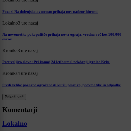
Pozor! Na dolenjsko avtocesto prihaja nov nadzor hitrosti
Lokalno
3 ure nazaj
Na novomeško pokopališče prihaja nova ograja, vredna več kot 100.000
evrov
Kronika
3 ure nazaj
Pretresljivo slovo: Pri komaj 24 letih umrl nekdanji igralec Krke
Kronika
4 ure nazaj
Sredi velike požarne ogroženosti kurili plastiko, pnevmatike in odpadke
Prikaži več
Komentarji
Lokalno