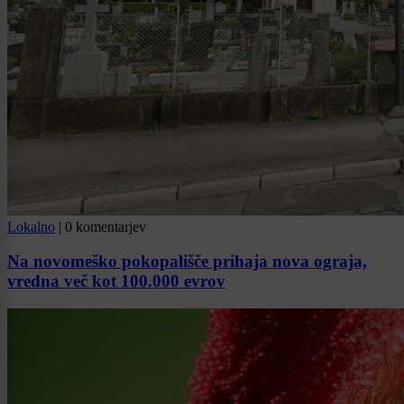
Lokalno
|
0 komentarjev
Na novomeško pokopališče prihaja nova ograja,
vredna več kot 100.000 evrov