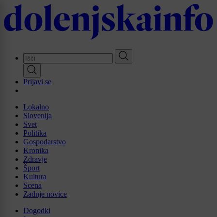
Skip
to
main
content
Prijavi se
Lokalno
Slovenija
Svet
Politika
Gospodarstvo
Kronika
Zdravje
Šport
Kultura
Scena
Zadnje novice
Dogodki