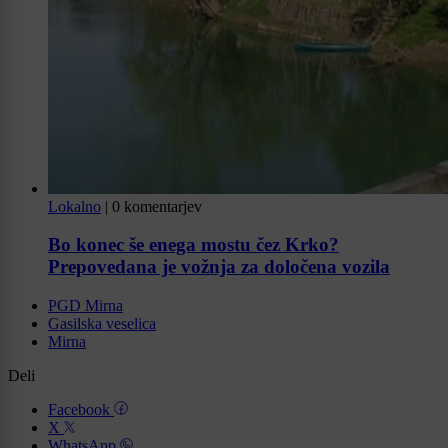
Lokalno
|
0 komentarjev
Bo konec še enega mostu čez Krko?
Prepovedana je vožnja za določena vozila
PGD Mirna
Gasilska veselica
Mirna
Deli
Facebook
X
WhatsApp