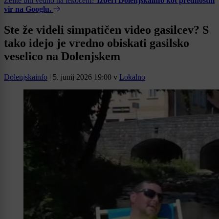
Želite biti vedno na tekočem?
Izberi Dolenjskainfo kot prednostni
vir na Googlu.
Ste že videli simpatičen video gasilcev? S
tako idejo je vredno obiskati gasilsko
veselico na Dolenjskem
Dolenjskainfo
|
5. junij 2026 19:00
v
Lokalno