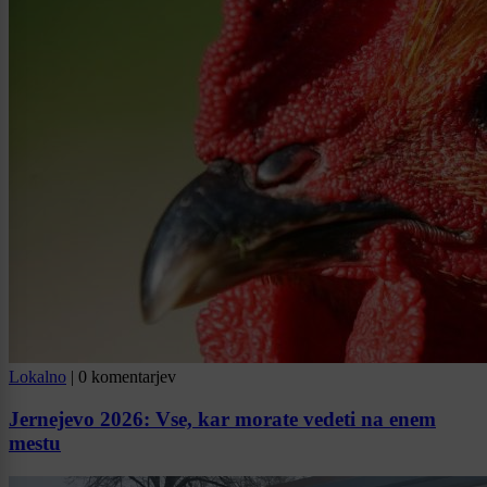
Lokalno
|
0 komentarjev
Jernejevo 2026: Vse, kar morate vedeti na enem
mestu