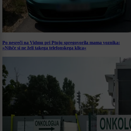
Po nesreči na Vidmu pri Ptuju spregovorila mama voznika:
»Nihče si ne želi takega telefonskega klica«