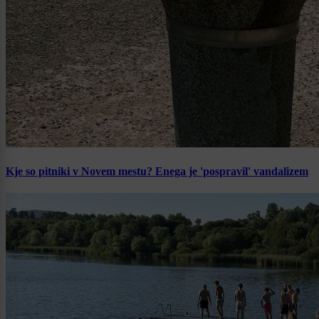
Kje so pitniki v Novem mestu? Enega je 'pospravil' vandalizem