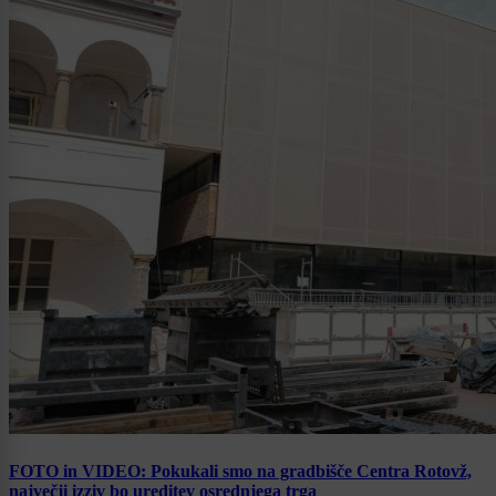
FOTO in VIDEO: Pokukali smo na gradbišče Centra Rotovž,
največji izziv bo ureditev osrednjega trga