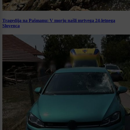
Tragedija na Pašmanu: V morju našli mrtvega 24-letnega
Slovenca