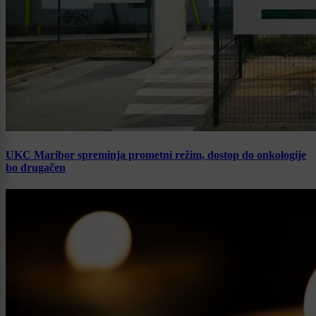
UKC Maribor spreminja prometni režim, dostop do onkologije
bo drugačen