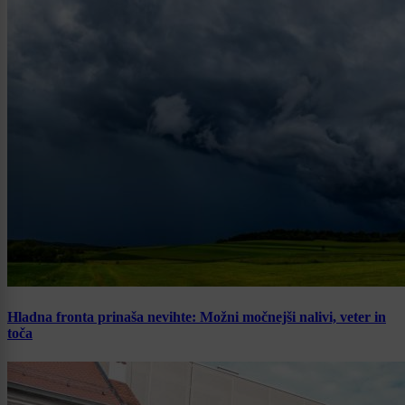
Hladna fronta prinaša nevihte: Možni močnejši nalivi, veter in
toča