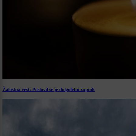
Žalostna vest: Poslovil se je dolgoletni župnik