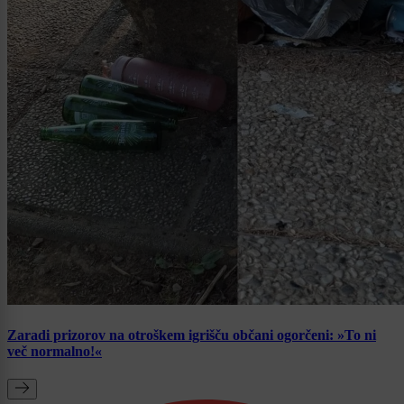
Zaradi prizorov na otroškem igrišču občani ogorčeni: »To ni
več normalno!«