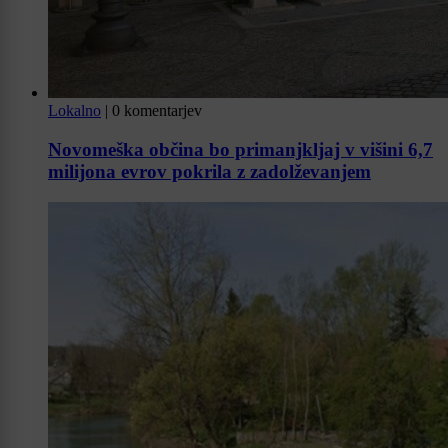
Lokalno
|
0 komentarjev
Novomeška občina bo primanjkljaj v višini 6,7
milijona evrov pokrila z zadolževanjem