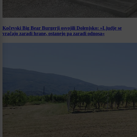
Kočevski Big Bear Burgerji osvojili Dolenjsko: »Ljudje se
vračajo zaradi hrane, ostanejo pa zaradi odnosa«