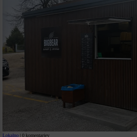
Lokalno
|
0 komentarjev