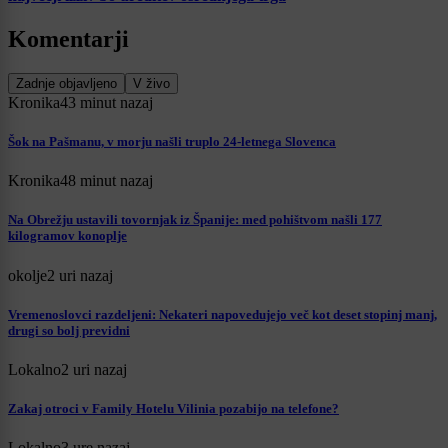
Komentarji
Zadnje objavljeno
V živo
Kronika
43 minut nazaj
Šok na Pašmanu, v morju našli truplo 24-letnega Slovenca
Kronika
48 minut nazaj
Na Obrežju ustavili tovornjak iz Španije: med pohištvom našli 177
kilogramov konoplje
okolje
2 uri nazaj
Vremenoslovci razdeljeni: Nekateri napovedujejo več kot deset stopinj manj,
drugi so bolj previdni
Lokalno
2 uri nazaj
Zakaj otroci v Family Hotelu Vilinia pozabijo na telefone?
Lokalno
3 ure nazaj