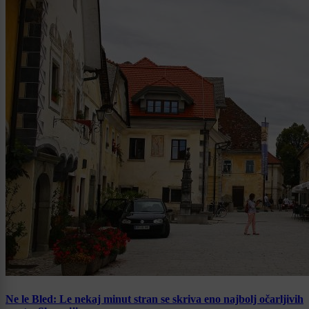
Ne le Bled: Le nekaj minut stran se skriva eno najbolj očarljivih