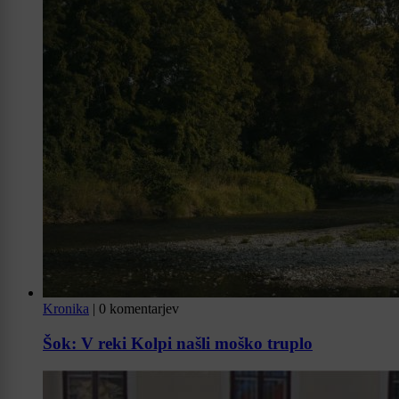
Kronika
|
0 komentarjev
Šok: V reki Kolpi našli moško truplo