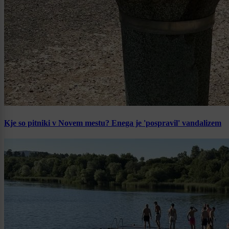
Kje so pitniki v Novem mestu? Enega je 'pospravil' vandalizem