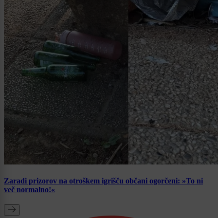
Zaradi prizorov na otroškem igrišču občani ogorčeni: »To ni
več normalno!«