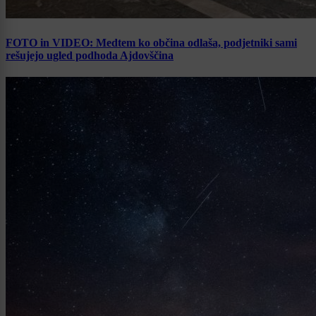
FOTO in VIDEO: Medtem ko občina odlaša, podjetniki sami
rešujejo ugled podhoda Ajdovščina