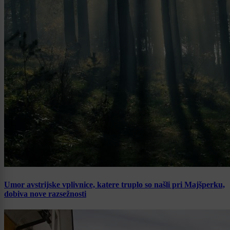
Umor avstrijske vplivnice, katere truplo so našli pri Majšperku,
dobiva nove razsežnosti