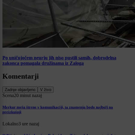
Po uničujočem neurju jih niso pustili samih, dobrodelna
zakonca pomagala družinama iz Zaloga
Komentarji
Zadnje objavljeno
V živo
Scena
20 minut nazaj
Merkur meša štrene v komunikaciji, ta znamenja bodo najbolj na
preizkušnji
Lokalno
3 ure nazaj