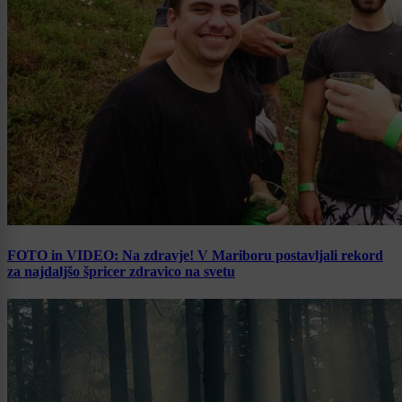
FOTO in VIDEO: Na zdravje! V Mariboru postavljali rekord
za najdaljšo špricer zdravico na svetu