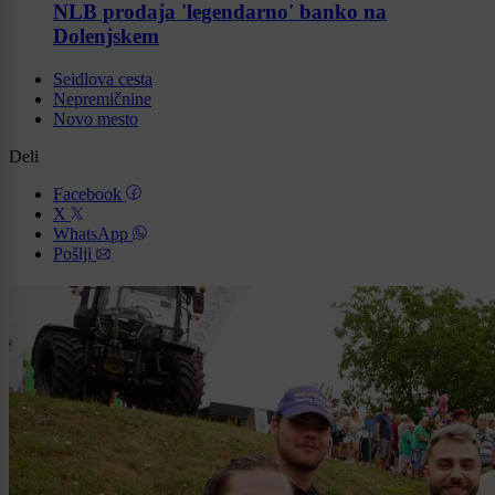
NLB prodaja 'legendarno' banko na
Dolenjskem
Seidlova cesta
Nepremičnine
Novo mesto
Deli
Facebook
X
WhatsApp
Pošlji