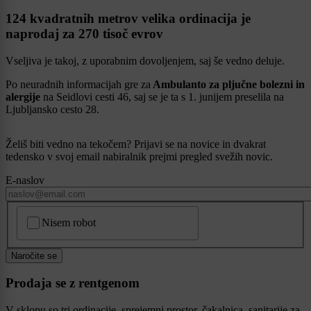
124 kvadratnih metrov velika ordinacija je
naprodaj za 270 tisoč evrov
Vseljiva je takoj, z uporabnim dovoljenjem, saj še vedno deluje.
Po neuradnih informacijah gre za
Ambulanto za pljučne bolezni in
alergije
na Seidlovi cesti 46, saj se je ta s 1. junijem preselila na
Ljubljansko cesto 28.
Želiš biti vedno na tekočem? Prijavi se na novice in dvakrat
tedensko v svoj email nabiralnik prejmi pregled svežih novic.
E-naslov
CAPTCHA
Nisem robot
Naročite se
Prodaja se z rentgenom
V sklopu so tri ordinacije, sprejemni prostor, čakalnica, sanitarije za