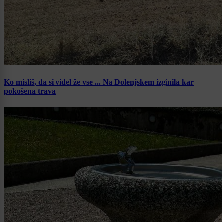
Ko misliš, da si videl že vse ... Na Dolenjskem izginila kar
pokošena trava