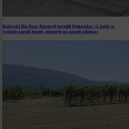
Kočevski Big Bear Burgerji osvojili Dolenjsko: »Ljudje se
vračajo zaradi hrane, ostanejo pa zaradi odnosa«