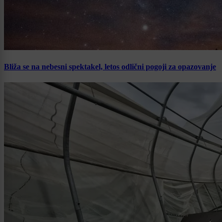
Bliža se na nebesni spektakel, letos odlični pogoji za opazovanje