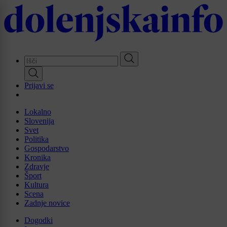
Skip
to
main
content
Prijavi se
Lokalno
Slovenija
Svet
Politika
Gospodarstvo
Kronika
Zdravje
Šport
Kultura
Scena
Zadnje novice
Dogodki