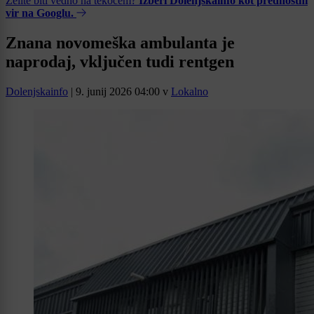
Želite biti vedno na tekočem?
Izberi Dolenjskainfo kot prednostni
vir na Googlu.
Znana novomeška ambulanta je
naprodaj, vključen tudi rentgen
Dolenjskainfo
|
9. junij 2026 04:00
v
Lokalno